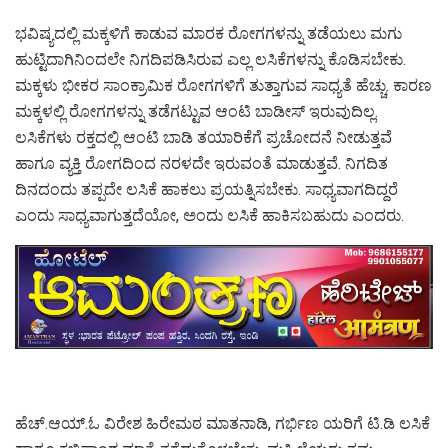
ಭವಿಷ್ಯದಲ್ಲಿ ಮಕ್ಕಳಿಗೆ ಕಾಡುವ ಮಾರಕ ರೋಗಗಳನ್ನು ತಡೆಯಲು ಮಗು
ಹುಟ್ಟಿದಾಗಿನಿಂದಲೇ ನಿಗದಿಪಡಿಸಿರುವ ಎಲ್ಲ ಲಸಿಕೆಗಳನ್ನು ಕೊಡಿಸಬೇಕು.
ಮಕ್ಕಳು ಭೀಕರ ಸಾಂಕ್ರಾಮಿಕ ರೋಗಗಳಿಗೆ ತುತ್ತಾಗುವ ಸಾಧ್ಯತೆ ಹೆಚ್ಚು. ಕಾರಣ
ಮಕ್ಕಳಲ್ಲಿ ರೋಗಗಳನ್ನು ತಡೆಗಟ್ಟುವ ಆಂಟಿ ಬಾಡೀಸ್ ಇರುವುದಿಲ್ಲ.
ಲಸಿಕೆಗಳು ರಕ್ತದಲ್ಲಿ ಆಂಟಿ ಬಾಡಿ ತಯಾರಿಕೆಗೆ ಪ್ರಚೋದನೆ ನೀಡುತ್ತವೆ
ಹಾಗೂ ವ್ಯಕ್ತಿ ರೋಗದಿಂದ ನರಳದೇ ಇರುವಂತೆ ಮಾಡುತ್ತವೆ. ನಿಗದಿತ
ದಿನದಂದು ತಪ್ಪದೇ ಲಸಿಕೆ ಹಾಕಲು ಪ್ರಯತ್ನಿಸಬೇಕು. ಸಾಧ್ಯವಾಗದಿದ್ದರೆ
ಎಂದು ಸಾಧ್ಯವಾಗುತ್ತದೆಯೋ, ಅಂದು ಲಸಿಕೆ ಹಾಕಿಸಬಹುದು ಎಂದರು.
ಹೆಚ್.ಆಯ್.ಓ ವಿರೇಶ ಹಿರೇಮಠ ಮಾತನಾಡಿ, ಗರ್ಭಿಣ ಯರಿಗೆ ಟಿ.ಡಿ ಲಸಿಕೆ