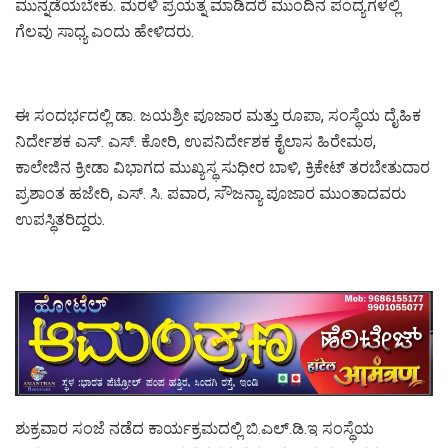
ಮುನ್ನಡೆಯಬೇಕು. ಮರಳಿ ಪ್ರಯತ್ನ ಮಾಡಿದರೆ ಮುಂದಿನ ಪಂದ್ಯಗಳಲ್ಲಿ
ಗೆಲವು ಸಾಧ್ಯ ಎಂದು ಹೇಳಿದರು.
ಈ ಸಂದರ್ಭದಲ್ಲಿ ಡಾ. ಜಯಶ್ರೀ ಪೂಜಾರ ಮತ್ತು ರೂಪಾ, ಸಂಸ್ಥೆಯ ದೈಹಿಕ
ನಿರ್ದೇಶಕ ಎಸ್. ಎಸ್. ಕೋರಿ, ಉಪನಿರ್ದೇಶಕ ಕೈಲಾಸ ಹಿರೇಮಠ,
ಕಾಲೇಜಿನ ಕ್ರೀಡಾ ವಿಭಾಗದ ಮುಖ್ಯಸ್ಥ ಸುಧೀರ ಬಾಳಿ, ಕ್ರಿಕೇಟ್ ತರಬೇತುದಾರ
ಪ್ರಶಾಂತ ಹಜೇರಿ, ಎಸ್. ಸಿ. ಪವಾರ, ಸೌಜನ್ಯಾ ಪೂಜಾರ ಮುಂತಾದವರು
ಉಪಸ್ಥಿತರಿದ್ದರು.
ಶುಕ್ರವಾರ ಸಂಜೆ ನಡೆದ ಕಾರ್ಯಕ್ರಮದಲ್ಲಿ ಬಿ.ಎಲ್.ಡಿ.ಇ ಸಂಸ್ಥೆಯ