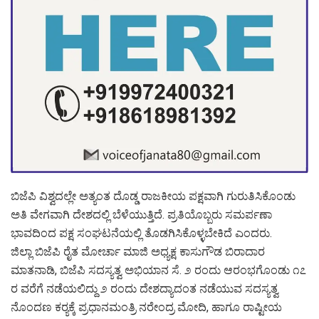
ಬಿಜೆಪಿ ವಿಶ್ವದಲ್ಲೇ ಅತ್ಯಂತ ದೊಡ್ಡ ರಾಜಕೀಯ ಪಕ್ಷವಾಗಿ ಗುರುತಿಸಿಕೊಂಡು
ಅತಿ ವೇಗವಾಗಿ ದೇಶದಲ್ಲಿ ಬೆಳೆಯುತ್ತಿದೆ. ಪ್ರತಿಯೊಬ್ಬರು ಸಮರ್ಪಣಾ
ಭಾವದಿಂದ ಪಕ್ಷ ಸಂಘಟನೆಯಲ್ಲಿ ತೊಡಗಿಸಿಕೊಳ್ಳಬೇಕಿದೆ ಎಂದರು.
ಜಿಲ್ಲಾ ಬಿಜೆಪಿ ರೈತ ಮೋರ್ಚಾ ಮಾಜಿ ಅಧ್ಯಕ್ಷ ಕಾಸುಗೌಡ ಬಿರಾದಾರ
ಮಾತನಾಡಿ, ಬಿಜೆಪಿ ಸದಸ್ಯತ್ವ ಅಭಿಯಾನ ಸೆ. ೨ ರಂದು ಆರಂಭಗೊಂಡು ೧೭
ರ ವರೆಗೆ ನಡೆಯಲಿದ್ದು ೨ ರಂದು ದೇಶದ್ಯಾದಂತ ನಡೆಯುವ ಸದಸ್ಯತ್ವ
ನೊಂದಣ ಕರ‍್ಯಕ್ಕೆ ಪ್ರಧಾನಮಂತ್ರಿ ನರೇಂದ್ರ ಮೋದಿ, ಹಾಗೂ ರಾಷ್ಟೀಯ