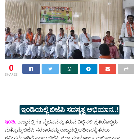
0
SHARES
ಇಂಡಿಯಲ್ಲಿ ಬಿಜೆಪಿ ಸದಸ್ಯತ್ವ ಅಭಿಯಾನ..!
ಇಂಡಿ:
ರಾಜ್ಯದಲ್ಲಿ ಗತ ವೈಭವವನ್ನು ತರುವ ನಿಟ್ಟಿನಲ್ಲಿ ಪ್ರತಿಯೊಬ್ಬರು
ಮತ್ತೊಮ್ಮೆ ಬಿಜೆಪಿ ಸರಕಾರವನ್ನು ರಾಜ್ಯದಲ್ಲಿ ಅಧಿಕಾರಕ್ಕೆ ತರಲು
ಶ್ರಮಿಸಬೇಕಾಗಿದೆ ಎಂದು ಬಿಜೆಪಿ ಜಿಲ್ಲಾ ಸಂಯೋಜಕ ಮಲ್ಲಿಕಾರ್ಜುನ