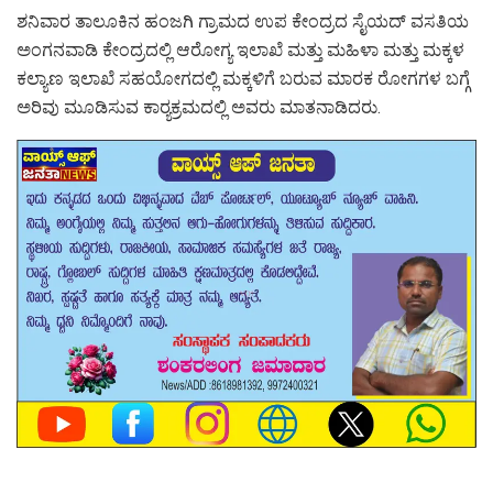
ಶನಿವಾರ ತಾಲೂಕಿನ ಹಂಜಗಿ ಗ್ರಾಮದ ಉಪ ಕೇಂದ್ರದ ಸೈಯದ್ ವಸತಿಯ
ಅಂಗನವಾಡಿ ಕೇಂದ್ರದಲ್ಲಿ ಆರೋಗ್ಯ ಇಲಾಖೆ ಮತ್ತು ಮಹಿಳಾ ಮತ್ತು ಮಕ್ಕಳ
ಕಲ್ಯಾಣ ಇಲಾಖೆ ಸಹಯೋಗದಲ್ಲಿ ಮಕ್ಕಳಿಗೆ ಬರುವ ಮಾರಕ ರೋಗಗಳ ಬಗ್ಗೆ
ಅರಿವು ಮೂಡಿಸುವ ಕಾರ‍್ಯಕ್ರಮದಲ್ಲಿ ಅವರು ಮಾತನಾಡಿದರು.