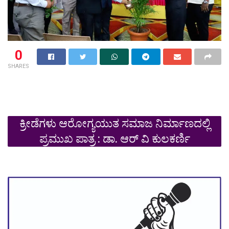
0
SHARES
ಕ್ರೀಡೆಗಳು ಆರೋಗ್ಯಯುತ ಸಮಾಜ ನಿರ್ಮಾಣದಲ್ಲಿ
ಪ್ರಮುಖ ಪಾತ್ರ : ಡಾ. ಆರ್ ವಿ ಕುಲಕರ್ಣಿ