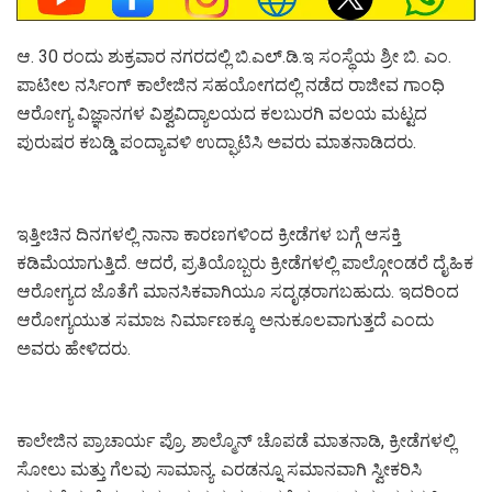
ಆ. 30 ರಂದು ಶುಕ್ರವಾರ ನಗರದಲ್ಲಿ ಬಿ.ಎಲ್.ಡಿ.ಇ ಸಂಸ್ಥೆಯ ಶ್ರೀ ಬಿ. ಎಂ.
ಪಾಟೀಲ ನರ್ಸಿಂಗ್ ಕಾಲೇಜಿನ ಸಹಯೋಗದಲ್ಲಿ ನಡೆದ ರಾಜೀವ ಗಾಂಧಿ
ಆರೋಗ್ಯ ವಿಜ್ಞಾನಗಳ ವಿಶ್ವವಿದ್ಯಾಲಯದ ಕಲಬುರಗಿ ವಲಯ ಮಟ್ಟದ
ಪುರುಷರ ಕಬಡ್ಡಿ ಪಂದ್ಯಾವಳಿ ಉದ್ಘಾಟಿಸಿ ಅವರು ಮಾತನಾಡಿದರು.
ಇತ್ತೀಚಿನ ದಿನಗಳಲ್ಲಿ ನಾನಾ ಕಾರಣಗಳಿಂದ ಕ್ರೀಡೆಗಳ ಬಗ್ಗೆ ಆಸಕ್ತಿ
ಕಡಿಮೆಯಾಗುತ್ತಿದೆ. ಆದರೆ, ಪ್ರತಿಯೊಬ್ಬರು ಕ್ರೀಡೆಗಳಲ್ಲಿ ಪಾಲ್ಗೋಂಡರೆ ದೈಹಿಕ
ಆರೋಗ್ಯದ ಜೊತೆಗೆ ಮಾನಸಿಕವಾಗಿಯೂ ಸದೃಢರಾಗಬಹುದು. ಇದರಿಂದ
ಆರೋಗ್ಯಯುತ ಸಮಾಜ ನಿರ್ಮಾಣಕ್ಕೂ ಅನುಕೂಲವಾಗುತ್ತದೆ ಎಂದು
ಅವರು ಹೇಳಿದರು.
ಕಾಲೇಜಿನ ಪ್ರಾಚಾರ್ಯ ಪ್ರೊ. ಶಾಲ್ಮೊನ್ ಚೊಪಡೆ ಮಾತನಾಡಿ, ಕ್ರೀಡೆಗಳಲ್ಲಿ
ಸೋಲು ಮತ್ತು ಗೆಲವು ಸಾಮಾನ್ಯ. ಎರಡನ್ನೂ ಸಮಾನವಾಗಿ ಸ್ವೀಕರಿಸಿ