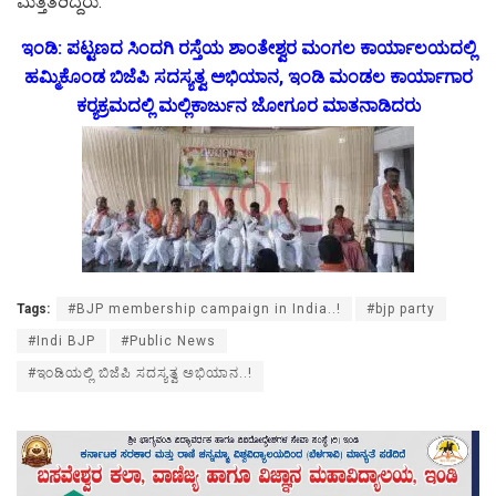
ಮತ್ತಿತರಿದ್ದರು.
ಇಂಡಿ: ಪಟ್ಟಣದ ಸಿಂದಗಿ ರಸ್ತೆಯ ಶಾಂತೇಶ್ವರ ಮಂಗಲ ಕಾರ್ಯಾಲಯದಲ್ಲಿ
ಹಮ್ಮಿಕೊಂಡ ಬಿಜೆಪಿ ಸದಸ್ಯತ್ವ ಅಭಿಯಾನ, ಇಂಡಿ ಮಂಡಲ ಕಾರ್ಯಾಗಾರ
ಕರ‍್ಯಕ್ರಮದಲ್ಲಿ ಮಲ್ಲಿಕಾರ್ಜುನ ಜೋಗೂರ ಮಾತನಾಡಿದರು
Tags:
#BJP membership campaign in India..!
#bjp party
#Indi BJP
#Public News
#ಇಂಡಿಯಲ್ಲಿ ಬಿಜೆಪಿ ಸದಸ್ಯತ್ವ ಅಭಿಯಾನ..!