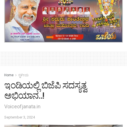
Home
ಸ್ಥಳೀಯ
ಇಂಡಿಯಲ್ಲಿ ಬಿಜೆಪಿ ಸದಸ್ಯತ್ವ
ಅಭಿಯಾನ..!
Voiceofjanata.in
September 3, 2024