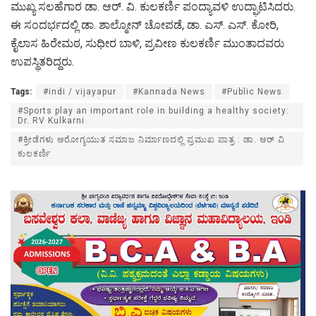
ಮುಖ್ಯ ಸಲಹೆಗಾರ ಡಾ. ಆರ್. ವಿ. ಕುಲಕರ್ಣಿ ಪಂದ್ಯಾವಳಿ ಉದ್ಘಾಟಿಸಿದರು.
ಈ ಸಂದರ್ಭದಲ್ಲಿ ಡಾ. ಶಾಲ್ಮೋನ್ ಚೋಪಡೆ, ಡಾ. ಎಸ್. ಎಸ್. ಕೋರಿ,
ಕೈಲಾಸ ಹಿರೇಮಠ, ಸುಧೀರ ಬಾಳಿ, ಪ್ರವೀಣ ಕುಲಕರ್ಣಿ ಮುಂತಾದವರು
ಉಪಸ್ಥಿತರಿದ್ದರು.
Tags:
#indi / vijayapur
#Kannada News
#Public News
#Sports play an important role in building a healthy society:
Dr. RV Kulkarni
#ಕ್ರೀಡೆಗಳು ಆರೋಗ್ಯಯುತ ಸಮಾಜ ನಿರ್ಮಾಣದಲ್ಲಿ ಪ್ರಮುಖ ಪಾತ್ರ : ಡಾ. ಆರ್ ವಿ
ಕುಲಕರ್ಣಿ