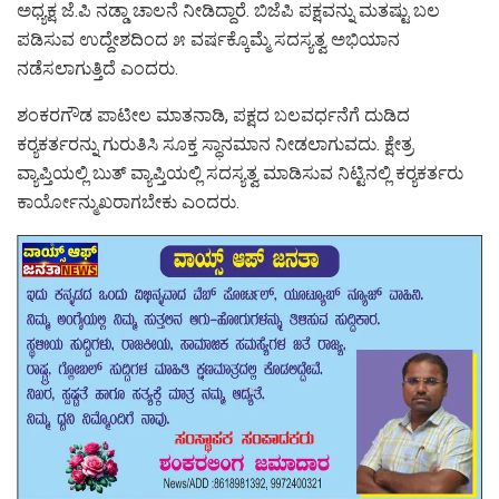
ಅಧ್ಯಕ್ಷ ಜೆ.ಪಿ ನಡ್ಡಾ ಚಾಲನೆ ನೀಡಿದ್ದಾರೆ. ಬಿಜೆಪಿ ಪಕ್ಷವನ್ನು ಮತಷ್ಟು ಬಲ
ಪಡಿಸುವ ಉದ್ದೇಶದಿಂದ ೫ ವರ್ಷಕ್ಕೊಮ್ಮೆ ಸದಸ್ಯತ್ವ ಅಭಿಯಾನ
ನಡೆಸಲಾಗುತ್ತಿದೆ ಎಂದರು.
ಶಂಕರಗೌಡ ಪಾಟೀಲ ಮಾತನಾಡಿ, ಪಕ್ಷದ ಬಲವರ್ಧನೆಗೆ ದುಡಿದ
ಕರ‍್ಯಕರ್ತರನ್ನು ಗುರುತಿಸಿ ಸೂಕ್ತ ಸ್ಥಾನಮಾನ ನೀಡಲಾಗುವದು. ಕ್ಷೇತ್ರ
ವ್ಯಾಪ್ತಿಯಲ್ಲಿ ಬುತ್ ವ್ಯಾಪ್ತಿಯಲ್ಲಿ ಸದಸ್ಯತ್ವ ಮಾಡಿಸುವ ನಿಟ್ಟಿನಲ್ಲಿ ಕರ‍್ಯಕರ್ತರು
ಕಾರ್ಯೋನ್ಮುಖರಾಗಬೇಕು ಎಂದರು.