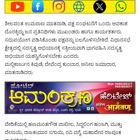
ಶೀಲವಂತ ಉಮರಾಣ ಮಾತನಾಡಿ, ಪಕ್ಷ ಸಂಘಟನೆಗೆ ಒಂದು ಅವಕಾಶ
ದೊರಕ್ಕಿದ್ದು ಜನ ಪ್ರತಿನಿಧಿಗಳು ಮುಖಂಡರು ಹಾಗೂ ಕಾರ್ಯಕರ್ತರು
ಸದುಪಯೋಗ ಪಡಿಸಿಕೊಂಡು ಪಕ್ಷವನ್ನು ಬಲಗೊಳಿಸಬೇಕಿದೆ. ವಿಧಾನಸಭೆ
ಕ್ಷೇತ್ರದಲ್ಲಿ ಸದಸ್ಯತ್ವ ಅಭಿಯಾನಕ್ಕೆ ಸಕ್ರೀಯವಾಗಿ ಭಾಗವಹಿಸಿ ಸದಸ್ಯತ್ವ
ಅಭಿಯಾನ ಯಶಸ್ವಿಗೊಳಿಸಬೇಕು ಎಂದರು.
ಮಲ್ಲಿಕಾರ್ಜುನ ಕಿವುಡೆ, ದೇವೆಂದ್ರ ಕುಂಬಾರ, ಅನೀಲ ಜಮಾದಾರ,
ಮಾತನಾಡಿದರು.
ವೇದಿಕೆಯಲ್ಲಿ ಹಣಮಂತಗೌಡ ಪಾಟೀಲ, ಸಿದ್ದಲಿಂಗ ಹಂಜಗಿ, ಮುತ್ತು
ದೇಸಾಯಿ, ರಾಜಕುಮಾರ ಸಗಾಯಿ, ರವಿ ವಗ್ಗೆ, ಮಹಾದೇವ ರಜಪೂತ