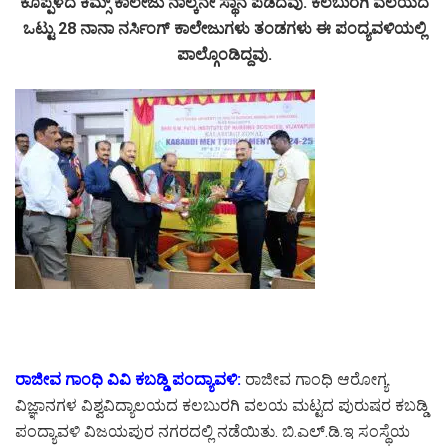
ಕೊಪ್ಪಳದ ಕಿಮ್ಸ್ ಕಾಲೇಜು ನಾಲ್ಕನೇ ಸ್ಥಾನ ಪಡೆದವು. ಕಲಬುರಗಿ ವಲಯದ
ಒಟ್ಟು 28 ನಾನಾ ನರ್ಸಿಂಗ್ ಕಾಲೇಜುಗಳು ತಂಡಗಳು ಈ ಪಂದ್ಯವಳಿಯಲ್ಲಿ
ಪಾಲ್ಗೊಂಡಿದ್ದವು.
ರಾಜೀವ ಗಾಂಧಿ ವಿವಿ ಕಬಡ್ಡಿ ಪಂದ್ಯಾವಳಿ:
ರಾಜೀವ ಗಾಂಧಿ ಆರೋಗ್ಯ
ವಿಜ್ಞಾನಗಳ ವಿಶ್ವವಿದ್ಯಾಲಯದ ಕಲಬುರಗಿ ವಲಯ ಮಟ್ಟದ ಪುರುಷರ ಕಬಡ್ಡಿ
ಪಂದ್ಯಾವಳಿ ವಿಜಯಪುರ ನಗರದಲ್ಲಿ ನಡೆಯಿತು. ಬಿ.ಎಲ್.ಡಿ.ಇ ಸಂಸ್ಥೆಯ