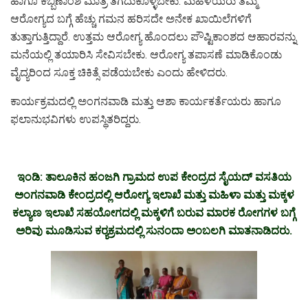
ಹಾಗೂ ಕಬ್ಬಿಣಾಂಶ ಮಾತ್ರೆ ತಗೆದುಕೊಳ್ಳಬೇಕು. ಮಹಿಳೆಯರು ತಮ್ಮ
ಆರೋಗ್ಯದ ಬಗ್ಗೆ ಹೆಚ್ಚು ಗಮನ ಹರಿಸದೇ ಅನೇಕ ಖಾಯಿಲೆಗಳಿಗೆ
ತುತ್ತಾಗುತ್ತಿದ್ದಾರೆ. ಉತ್ತಮ ಆರೋಗ್ಯ ಹೊಂದಲು ಪೌಷ್ಟಿಕಾಂಶದ ಆಹಾರವನ್ನು
ಮನೆಯಲ್ಲಿ ತಯಾರಿಸಿ ಸೇವಿಸಬೇಕು. ಆರೋಗ್ಯ ತಪಾಸಣೆ ಮಾಡಿಕೊಂಡು
ವೈದ್ಯರಿಂದ ಸೂಕ್ತ ಚಿಕಿತ್ಸೆ ಪಡೆಯಬೇಕು ಎಂದು ಹೇಳಿದರು.
ಕಾರ್ಯಕ್ರಮದಲ್ಲಿ ಅಂಗನವಾಡಿ ಮತ್ತು ಆಶಾ ಕಾರ್ಯಕರ್ತೆಯರು ಹಾಗೂ
ಫಲಾನುಭವಿಗಳು ಉಪಸ್ಥಿತರಿದ್ದರು.
ಇಂಡಿ: ತಾಲೂಕಿನ ಹಂಜಗಿ ಗ್ರಾಮದ ಉಪ ಕೇಂದ್ರದ ಸೈಯದ್ ವಸತಿಯ
ಅಂಗನವಾಡಿ ಕೇಂದ್ರದಲ್ಲಿ ಆರೋಗ್ಯ ಇಲಾಖೆ ಮತ್ತು ಮಹಿಳಾ ಮತ್ತು ಮಕ್ಕಳ
ಕಲ್ಯಾಣ ಇಲಾಖೆ ಸಹಯೋಗದಲ್ಲಿ ಮಕ್ಕಳಿಗೆ ಬರುವ ಮಾರಕ ರೋಗಗಳ ಬಗ್ಗೆ
ಅರಿವು ಮೂಡಿಸುವ ಕರ‍್ಯಕ್ರಮದಲ್ಲಿ ಸುನಂದಾ ಅಂಬಲಗಿ ಮಾತನಾಡಿದರು.