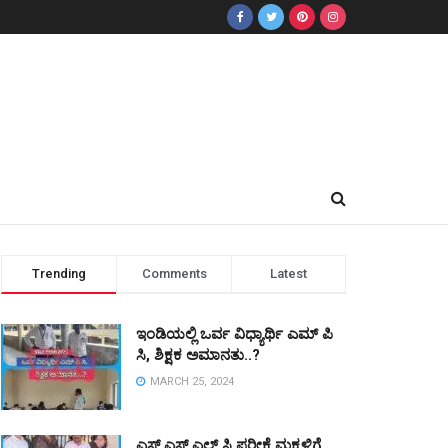
Trending
Comments
Latest
ಇಂಡಿಯಲ್ಲಿ ಒರ್ವ ವಿಧ್ಯಾರ್ಥಿ ಎಮ್ ಪಿ
ಸಿ, ಶಿಕ್ಷಕ ಅಮಾನತು..?
MARCH 25, 2024
ಎಸ್ ಎಸ್ ಎಲ್ ಸಿ ಪರೀಕ್ಷೆ ಮಕ್ಕಳಿಗೆ