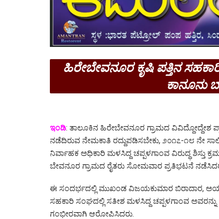
ಹಿರೇಬೇವನೂರ ಕೃಷಿ ಪತ್ತಿನ ಸಹಕಾ
ಕಾನೂನು ಬಾ
ಇಂಡಿ
: ತಾಲೂಕಿನ ಹಿರೇಬೇವನೂರ ಗ್ರಾಮದ ವಿವಿದ್ದೋದ್ದೇಶ ಪ್
ನಡೆದಿರುವ ನೇಮಕಾತಿ ರದ್ದುಪಡಿಸಬೇಕು, ೨೦೧೭-೧೮ ನೇ ಸಾಲಿ
ನಿರ್ವಾಹಕ ಅಧಿಕಾರಿ ಮಳಸಿದ್ದ ಚಪ್ಪಳಗಾಂವ ವಿರುದ್ಧ ಶಿಸ್ತು ಕ
ಬೇವನೂರ ಗ್ರಾಮದ ರೈತರು ಸೋಮವಾರ ಪ್ರತಿಭಟನೆ ನಡೆಸಿದರ
ಈ ಸಂದರ್ಭದಲ್ಲಿ ಮುಖಂಡ ವಿಜಯಕುಮಾರ ಬಿರಾದಾರ, ಅಯ್ಯನಗೌ
ಸಹಕಾರಿ ಸಂಘದಲ್ಲಿ ಸತೀಶ ಮಳಸಿದ್ದ ಚಪ್ಪಳಗಾಂವ ಅವರನ್ನು
ಗಂಭೀರವಾಗಿ ಆರೋಪಿಸಿದರು.