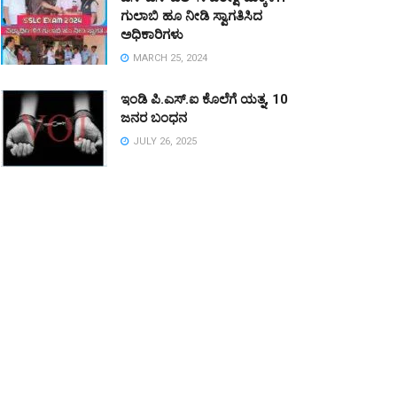
ಗುಲಾಬಿ ಹೂ ನೀಡಿ ಸ್ವಾಗತಿಸಿದ
ಅಧಿಕಾರಿಗಳು
MARCH 25, 2024
ಇಂಡಿ ಪಿ.ಎಸ್.ಐ ಕೊಲೆಗೆ ಯತ್ನ, 10
ಜನರ ಬಂಧನ
JULY 26, 2025