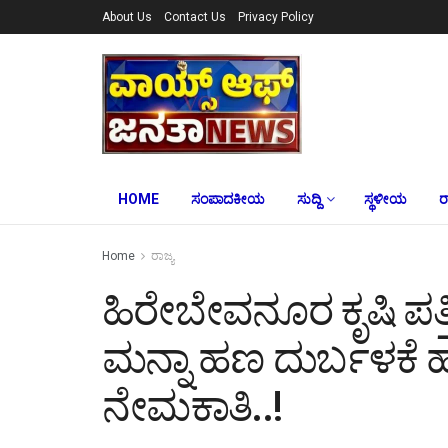
About Us
Contact Us
Privacy Policy
HOME
ಸಂಪಾದಕೀಯ
ಸುದ್ದಿ
ಸ್ಥಳೀಯ
ರ
Home
ರಾಜ್ಯ
ಹಿರೇಬೇವನೂರ ಕೃಷಿ ಪತ್
ಮನ್ನಾ ಹಣ ದುರ್ಬಳಕೆ
ನೇಮಕಾತಿ..!