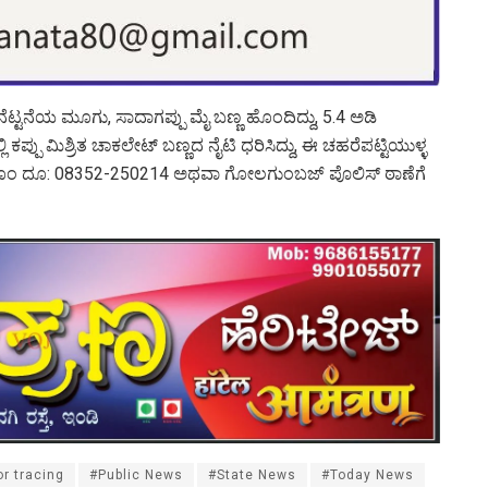
ಟನೆಯ ಮೂಗು, ಸಾದಾಗಪ್ಪು ಮೈ ಬಣ್ಣ ಹೊಂದಿದ್ದು, 5.4 ಅಡಿ
ಿ ಕಪ್ಪು ಮಿಶ್ರಿತ ಚಾಕಲೇಟ್ ಬಣ್ಣದ ನೈಟಿ ಧರಿಸಿದ್ದು, ಈ ಚಹರೆಪಟ್ಟಿಯುಳ್ಳ
್ ರೂಂ ದೂ: 08352-250214 ಅಥವಾ ಗೋಲಗುಂಬಜ್ ಪೊಲಿಸ್ ಠಾಣೆಗೆ
r tracing
#Public News
#State News
#Today News