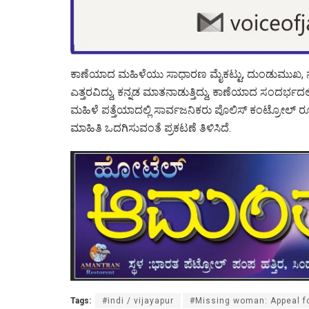
ಕಾಣೆಯಾದ ಮಹಿಳೆಯು ಸಾಧಾರಣ ಮೈಕಟ್ಟು, ದುಂಡುಮುಖ, ನೆಟ್
ಎತ್ತರವಿದ್ದು, ಕನ್ನಡ ಮಾತನಾಡುತ್ತಿದ್ದು, ಕಾಣೆಯಾದ ಸಂದರ್ಭದಲ್ಲ
ಮಹಿಳೆ ಪತ್ತೆಯಾದಲ್ಲಿ ಸಾರ್ವಜನಿಕರು ಪೊಲಿಸ್ ಕಂಟ್ರೋಲ
ಮಾಹಿತಿ ಒದಗಿಸುವಂತೆ ಪ್ರಕಟಣೆ ತಿಳಿಸಿದೆ.
Tags:
#indi / vijayapur
#Missing woman: Appeal fo