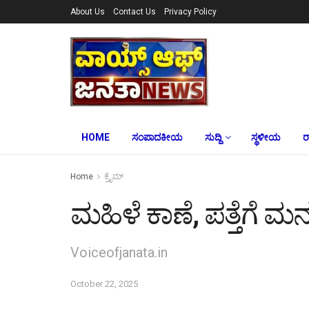
About Us
Contact Us
Privacy Policy
HOME
ಸಂಪಾದಕೀಯ
ಸುದ್ದಿ
ಸ್ಥಳೀಯ
ರ
Home
ಕ್ರೈಮ್‌
ಮಹಿಳೆ ಕಾಣೆ, ಪತ್ತೆಗೆ ಮನ
Voiceofjanata.in
October 22, 2025