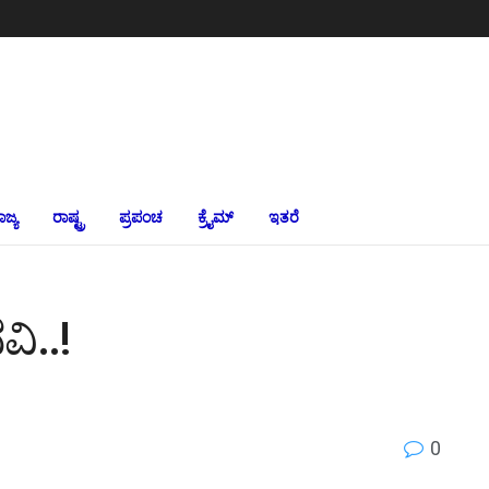
ಾಜ್ಯ
ರಾಷ್ಟ್ರ
ಪ್ರಪಂಚ
ಕ್ರೈಮ್‌
ಇತರೆ
ವಿ..!
0