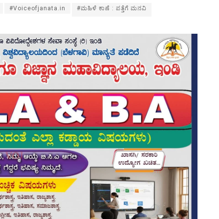
#Voiceofjanata.in
#ಮಹಿಳೆ ಕಾಣೆ : ಪತ್ತೆಗೆ ಮನವಿ