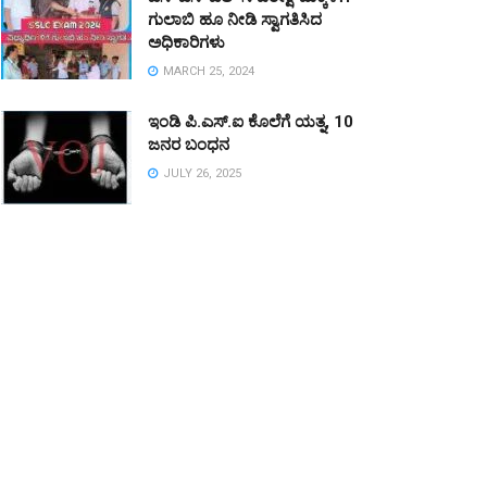
ಗುಲಾಬಿ ಹೂ ನೀಡಿ ಸ್ವಾಗತಿಸಿದ
ಅಧಿಕಾರಿಗಳು
MARCH 25, 2024
ಇಂಡಿ ಪಿ.ಎಸ್.ಐ ಕೊಲೆಗೆ ಯತ್ನ, 10
ಜನರ ಬಂಧನ
JULY 26, 2025