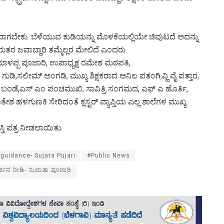
ಿಂದಾಗಬೇಕು. ಬೆಳೆಯುವ ಕುಡಿಯನ್ನು ಮೊಳಕೆಯಲ್ಲಿಯೇ ಚಿವುಟದೆ ಅದನ್ನು
ುತರ ಜವಾಬ್ದಾರಿ ತಮ್ಮೆಲ್ಲರ ಮೇಲಿದೆ ಎಂದರು.
 ಮಾಳಪ್ಪ ಪೂಜಾರಿ, ಉಪಾಧ್ಯಕ್ಷ ರಮೇಶ ಮಠಪತಿ,
ಲೀಮ್ ಅಂಗಡಿ, ಮುಖ್ಯ ಶಿಕ್ಷಕರಾದ ಅನಿಲ ಪತಂಗಿ,ವ್ಹಿ ವೈ ಪತ್ತಾರ,
ಬಂಡೆ,ಎಸ್ ಎಂ ಪಂಚಮುಖಿ, ಸಾವಿತ್ರಿ ಸಂಗಮದ, ಎಫ್ ಎ ಹೊರ್ತಿ,
ತೇಶ ಹಳಗುಣಕಿ ಸೇರಿದಂತೆ ಕ್ಲಸ್ಟರ್ ವ್ಯಾಪ್ತಿಯ ಎಲ್ಲ ಶಾಲೆಗಳ ಮುಖ್ಯ
ಸ್ತಿ ಪತ್ರ ನೀಡಲಾಯಿತು.
 guidance- Sujata Pujari
#Public News
ಗದರ್ಶನ ನೀಡಿ- ಸುಜಾತಾ ಪೂಜಾರಿ