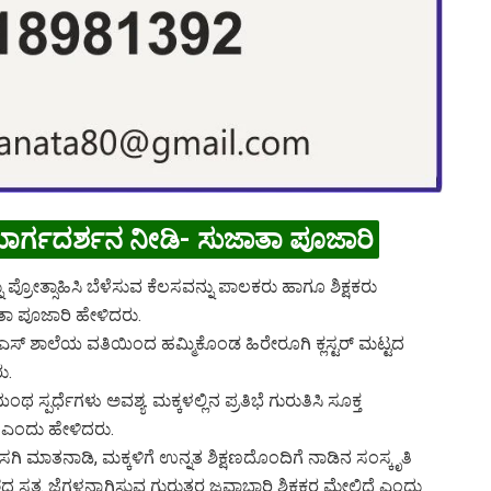
್ತ ಮಾರ್ಗದರ್ಶನ ನೀಡಿ- ಸುಜಾತಾ ಪೂಜಾರಿ
ನು ಪ್ರೋತ್ಸಾಹಿಸಿ ಬೆಳೆಸುವ ಕೆಲಸವನ್ನು ಪಾಲಕರು ಹಾಗೂ ಶಿಕ್ಷಕರು
ಾ ಪೂಜಾರಿ ಹೇಳಿದರು.
ಸ್ ಶಾಲೆಯ ವತಿಯಿಂದ ಹಮ್ಮಿಕೊಂಡ ಹಿರೇರೂಗಿ ಕ್ಲಸ್ಟರ್ ಮಟ್ಟದ
ು.
ಂಥ ಸ್ಪರ್ಧೆಗಳು ಅವಶ್ಯ. ಮಕ್ಕಳಲ್ಲಿನ ಪ್ರತಿಭೆ ಗುರುತಿಸಿ ಸೂಕ್ತ
ು ಎಂದು ಹೇಳಿದರು.
 ಮಾತನಾಡಿ, ಮಕ್ಕಳಿಗೆ ಉನ್ನತ ಶಿಕ್ಷಣದೊಂದಿಗೆ ನಾಡಿನ ಸಂಸ್ಕೃತಿ
ತ್ಪ್ರಜೆಗಳನ್ನಾಗಿಸುವ ಗುರುತರ ಜವಾಬ್ದಾರಿ ಶಿಕ್ಷಕರ ಮೇಲಿದೆ ಎಂದು