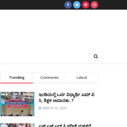
Trending
Comments
Latest
ಇಂಡಿಯಲ್ಲಿ ಒರ್ವ ವಿಧ್ಯಾರ್ಥಿ ಎಮ್ ಪಿ
ಸಿ, ಶಿಕ್ಷಕ ಅಮಾನತು..?
MARCH 25, 2024
ಎಸ್ ಎಸ್ ಎಲ್ ಸಿ ಪರೀಕ್ಷೆ ಮಕ್ಕಳಿಗೆ