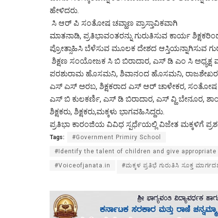
ಹೇಳಿದರು.
ಸಿ ಆರ್ ಪಿ ಸಂತೋಷ ಚವ್ಹಾಣ ಪ್ರಾಸ್ತಾವಿಕವಾಗಿ
ಮಾತನಾಡಿ, ಪ್ರತಿಭಾವಂತರನ್ನು ಗುರುತಿಸುವ ಕಾರ್ಯ ಶಿಕ್ಷಕರ
ಪ್ರೋತ್ಸಾಹಿಸಿ ಬೆಳೆಸುವ ಮೂಲಕ ದೇಶದ ಆಸ್ತಿಯನ್ನಾಗಿಸುವ ಗುರ
ಶಿಕ್ಷಣ ಸಂಯೋಜಕ ಸಿ ಬಿ ಬಿರಾದಾರ, ಎಸ್ ಡಿ ಎಂ ಸಿ ಅಧ್ಯಕ್ಷ
ಪರಶುರಾಮ ಹೊಸಮನಿ, ಶಿವಾನಂದ ಹೊಸಮನಿ, ರಾಜಶೇಖರ ಗುಡಿ,ಸ
ಎಸ್ ಎಸ್ ಅರಬ, ಶಿಕ್ಷಕರಾದ ಎಸ್ ಆರ್ ಚಾಳೇಕರ, ಸಂತೋಷ 
ಎಸ್ ಬಿ ಕುಲಕರ್ಣಿ, ಎಸ್ ಡಿ ಬಿರಾದಾರ, ಎಸ್ ವ್ಹಿ ಬೇನೂರ, ಶಾಂ
ಶಿಕ್ಷಕರು, ಶಿಕ್ಷಕರು,ಮಕ್ಕಳು ಭಾಗವಹಿಸಿದ್ದರು.
ಪ್ರತಿಭಾ ಕಾರಂಜಿಯ ವಿವಿಧ ಸ್ಪರ್ಧೆಯಲ್ಲಿ ವಿಜೇತ ಮಕ್ಕಳಿಗೆ ಪ್ರಶ
Tags:
#Government Primiry School
#Identify the talent of children and give appropriate
#Voiceofjanata.in
#ಮಕ್ಕಳ ಪ್ರತಿಭೆ ಗುರುತಿಸಿ ಸೂಕ್ತ ಮಾರ್