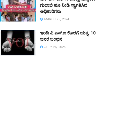
ಗುಲಾಬಿ ಹೂ ನೀಡಿ ಸ್ವಾಗತಿಸಿದ
ಅಧಿಕಾರಿಗಳು
MARCH 25, 2024
ಇಂಡಿ ಪಿ.ಎಸ್.ಐ ಕೊಲೆಗೆ ಯತ್ನ, 10
ಜನರ ಬಂಧನ
JULY 26, 2025