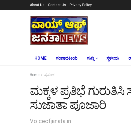
About Us
Contact Us
Privacy Policy
HOME
ಸಂಪಾದಕೀಯ
ಸುದ್ದಿ
ಸ್ಥಳೀಯ
ರ
Home
ಪ್ರಪಂಚ
ಮಕ್ಕಳ ಪ್ರತಿಭೆ ಗುರುತಿಸ
ಸುಜಾತಾ ಪೂಜಾರಿ
Voiceofjanata.in