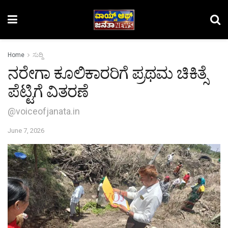
Home
ಸುದ್ದಿ
ನರೇಗಾ ಕೂಲಿಕಾರರಿಗೆ ಪ್ರಥಮ ಚಿಕಿತ್ಸೆ
ಪೆಟ್ಟಿಗೆ ವಿತರಣೆ
@voiceofjanata.in
June 7, 2026