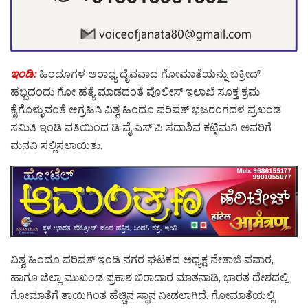
ಇಂಡಿ:
ಹಿಂದೂಗಳ ಆರಾಧ್ಯ ದೈವವಾದ ಗೋಮಾತೆಯನ್ನು ಬಕ್ರೀದ್
ಹಬ್ಬದಂದು ಗೋ ಹತ್ಯೆ ಮಾಡದಂತೆ ಪೊಲೀಸ್ ಇಲಾಖೆ ಸೂಕ್ತ ಕ್ರಮ
ಕೈಗೊಳ್ಳುವಂತೆ ಆಗ್ರಹಿಸಿ ವಿಶ್ವ ಹಿಂದೂ ಪರಿಷತ್ ಭಜರಂಗದಳ ಪ್ರಖಂಡ
ಸಮಿತಿ ಇಂಡಿ ವತಿಯಿಂದ ಡಿ ವೈ ಎಸ್ ಪಿ ಸದಾಶಿವ ಕಟ್ಟಿಮನಿ ಅವರಿಗೆ
ಮನವಿ ಸಲ್ಲಿಸಲಾಯಿತು.
ವಿಶ್ವ ಹಿಂದೂ ಪರಿಷತ್ ಇಂಡಿ ನಗರ ಘಟಕದ ಅಧ್ಯಕ್ಷ ನೇತಾಜಿ ಪವಾರ,
ಹಾಗೂ ಜಿಲ್ಲಾ ಮುಖಂಡ ಪ್ರಕಾಶ ಬಿರಾದಾರ ಮಾತನಾಡಿ, ಭಾರತ ದೇಶದಲ್ಲಿ
ಗೋಮಾತೆಗೆ ತಾಯಿಗಿಂತ ಹೆಚ್ಚಿನ ಸ್ಥಾನ ನೀಡಲಾಗಿದೆ. ಗೋಮಾತೆಯಲ್ಲಿ