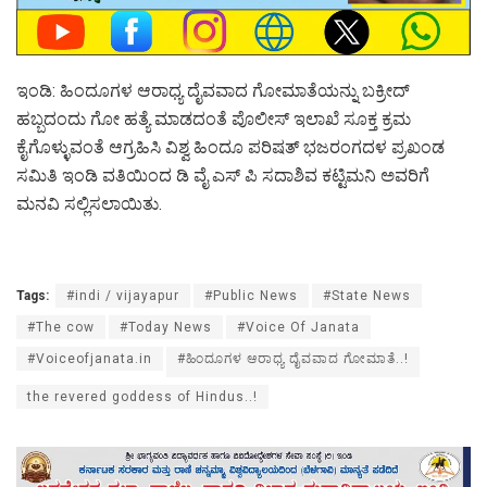
ಇಂಡಿ: ಹಿಂದೂಗಳ ಆರಾಧ್ಯ ದೈವವಾದ ಗೋಮಾತೆಯನ್ನು ಬಕ್ರೀದ್
ಹಬ್ಬದಂದು ಗೋ ಹತ್ಯೆ ಮಾಡದಂತೆ ಪೊಲೀಸ್ ಇಲಾಖೆ ಸೂಕ್ತ ಕ್ರಮ
ಕೈಗೊಳ್ಳುವಂತೆ ಆಗ್ರಹಿಸಿ ವಿಶ್ವ ಹಿಂದೂ ಪರಿಷತ್ ಭಜರಂಗದಳ ಪ್ರಖಂಡ
ಸಮಿತಿ ಇಂಡಿ ವತಿಯಿಂದ ಡಿ ವೈ ಎಸ್ ಪಿ ಸದಾಶಿವ ಕಟ್ಟಿಮನಿ ಅವರಿಗೆ
ಮನವಿ ಸಲ್ಲಿಸಲಾಯಿತು.
Tags:
#indi / vijayapur
#Public News
#State News
#The cow
#Today News
#Voice Of Janata
#Voiceofjanata.in
#ಹಿಂದೂಗಳ ಆರಾಧ್ಯ ದೈವವಾದ ಗೋಮಾತೆ..!
the revered goddess of Hindus..!