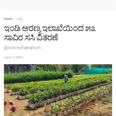
Home
ಸುದ್ದಿ
ಇಂಡಿ ಅರಣ್ಯ ಇಲಾಖೆಯಿಂದ ೫೩
ಸಾವಿರ ಸಸಿ ವಿತರಣೆ
@voiceofjanata.in
June 7, 2026