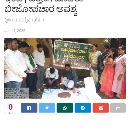
ಬೀಜೋಪಚಾರ ಅವಶ್ಯ
@voiceofjanata.in
June 7, 2026
0
SHARES