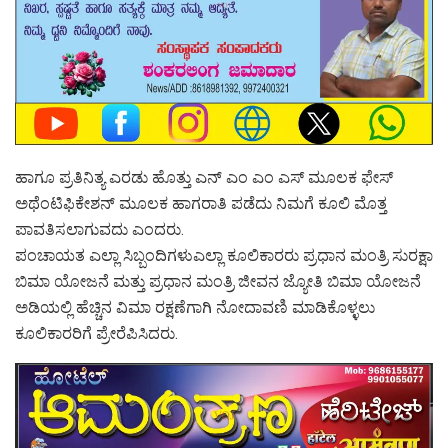
ಹಾಗೂ ಪ್ರತಿನಿತ್ಯ ಎರಡು ಹೊತ್ತು ಎನ್ ಎಂ ಎಂ ಎಸ್ ಮೂಲಕ ಫೇಸ್
ಅಥೆಂಟಿಫಿಕೇಶನ್ ಮೂಲಕ ಹಾಗರಾತಿ ಪಡೆದು ನಿಮಗೆ ಕೂಲಿ ಮೊತ್ತ
ಪಾವತಿಸಲಾಗುವದು ಎಂದರು.
ಪಂಚಾಯತ ಎಲ್ಲಾ ಸಿಬ್ಬಂದಿಗಳುಎಲ್ಲಾ ಕೂಲಿಕಾರರು ಪ್ರಧಾನ ಮಂತ್ರಿ ಸುರಕ್ಷಾ
ಬಿಮಾ ಯೋಜನೆ ಮತ್ತು ಪ್ರಧಾನ ಮಂತ್ರಿ ಜೀವನ ಜ್ಯೋತಿ ಬಿಮಾ ಯೋಜನೆ
ಅಡಿಯಲ್ಲಿ ಹೆಚ್ಚಿನ ವಿಮಾ ರಕ್ಷಣೆಗಾಗಿ ನೋದಾವಣಿ ಮಾಡಿಕೊಳ್ಳಲು
ಕೂಲಿಕಾರರಿಗೆ ಪ್ರೇರೆಪಿಸಿದರು.