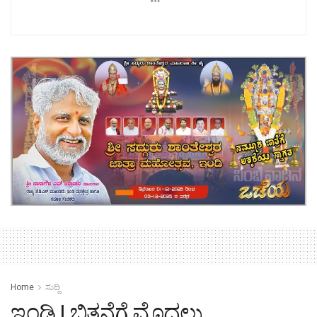
Home
ಸುದ್ದಿ
ಇಂಡಿ | ಬಿತ್ತನೆಗೆ ಮೊದಲು