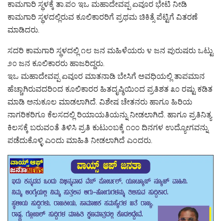
ಕಾಮಗಾರಿ ಸ್ಥಳಕ್ಕೆ ತಾ.ಪಂ ಇಒ ಮಹಾದೇವಪ್ಪ ಏವೂರ ಭೇಟಿ ನೀಡಿ
ಕಾಮಗಾರಿ ಸ್ಥಳದಲ್ಲಿರುವ ಕೂಲಿಕಾರರಿಗೆ ಪ್ರಥಮ ಚಿಕಿತ್ಸೆ ಪೆಟ್ಟಿಗೆ ವಿತರಣೆ
ಮಾಡಿದರು.
ಸದರಿ ಕಾಮಗಾರಿ ಸ್ಥಳದಲ್ಲಿ ೧೮ ಜನ ಮಹಿಳೆಯರು ೪ ಜನ ಪುರುಷರು ಒಟ್ಟು
೨೦ ಜನ ಕೂಲಿಕಾರರು ಹಾಜರಿದ್ದರು.
ಇಒ ಮಹಾದೇವಪ್ಪ ಏವೂರ ಮಾತನಾಡಿ ಬೇಸಿಗೆ ಅವಧಿಯಲ್ಲಿ ತಾಪಮಾನ
ಹೆಚ್ಚಾಗಿರುವದರಿಂದ ಕೂಲಿಕಾರರ ಹಿತದೃಷ್ಠಿಯಿಂದ ಪ್ರತಿಶತ ೩೦ ರಷ್ಟು ಕಡಿತ
ಮಾಡಿ ಅನುಕೂಲ ಮಾಡಲಾಗಿದೆ. ವಿಶೇಷ ಚೇತನರು ಹಾಗೂ ಹಿರಿಯ
ನಾಗರಿಕರಿಗೂ ಕೆಲಸದಲ್ಲಿ ರಿಯಾಯತಿಯನ್ನು ನೀಡಲಾಗಿದೆ. ಹಾಗೂ ಪ್ರತಿನಿತ್ಯ
ಕಿಲಸಕ್ಕೆ ಬರುವಂತೆ ತಿಳಿಸಿ ಪ್ರತಿ ಕುಟುಂಬಕ್ಕೆ ೧೦೦ ದಿನಗಳ ಉದ್ಯೋಗವನ್ನು
ಪಡೆದುಕೊಳ್ಳಿ ಎಂದು ಮಾಹಿತಿ ನೀಡಲಾಗಿದೆ ಎಂದರು.