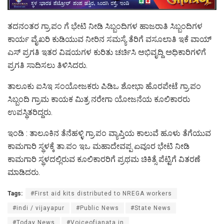
ತದನಂತರ ಗ್ರಾ.ಪಂ ಗೆ ಭೇಟಿ ನೀಡಿ ಸಿಬ್ಬಂದಿಗಳ ಹಾಜರಾತಿ ಸಿಬ್ಬಂದಿಗಳ
ಕಾರ್ಯ ವೈಖರಿ ಕುಡಿಯುವ ನೀರಿನ ಸಮಸ್ಯೆ ತೆರಿಗೆ ವಸೂಲಾತಿ ಇಕೆ ವಾಯ್
ಎಸ್ ಪ್ರಗತಿ ಇತರ ವಿಷಯಗಳ ಕುರಿತು ಚರ್ಚಿಸಿ ಅಭಿವೃದ್ದಿ ಅಧಿಕಾರಿಗಳಿಗೆ
ಪ್ರಗತಿ ಸಾದಿಸಲು ತಿಳಿಸಿದರು.
ತಾಲೂಕು ಐಸಿಇ ಸಂಯೋಜಕರು ಪಿಡಿಒ ಶೋಭಾ ಹೊರಪೇಟೆ ಗ್ರಾ.ಪಂ
ಸಿಬ್ಬಂದಿ ಗ್ರಾಮ ಕಾಯಕ ಮಿತ್ರ ನರೇಗಾ ಯೋಜನೆಯ ಕೂಲಿಕಾರರು
ಉಪಸ್ಥಿತರಿದ್ದರು.
ಇಂಡಿ : ತಾಲೂಕಿನ ತೆನೆಹಳ್ಳಿ ಗ್ರಾ.ಪಂ ವ್ಯಾಪ್ತಿಯ ಕಾಲುವೆ ಹೂಳು ತೆಗೆಯುವ
ಕಾಮಗಾರಿ ಸ್ಥಳಕ್ಕೆ ತಾ.ಪಂ ಇಒ ಮಹಾದೇವಪ್ಪ ಏವೂರ ಭೇಟಿ ನೀಡಿ
ಕಾಮಗಾರಿ ಸ್ಥಳದಲ್ಲಿರುವ ಕೂಲಿಕಾರರಿಗೆ ಪ್ರಥಮ ಚಿಕಿತ್ಸೆ ಪೆಟ್ಟಿಗೆ ವಿತರಣೆ
ಮಾಡಿದರು.
Tags:
#First aid kits distributed to NREGA workers
#indi / vijayapur
#Public News
#State News
#Today News
#Voiceofjanata.in