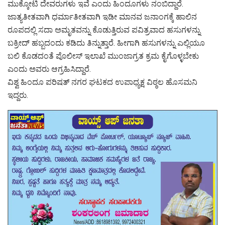
ಮುಕ್ಕೋಟಿ ದೇವರುಗಳು ಇವೆ ಎಂದು ಹಿಂದೂಗಳು ನಂಬಿದ್ದಾರೆ.
ಜಾತ್ಯತೀತವಾಗಿ ಧರ್ಮಾತೀತವಾಗಿ ಇಡೀ ಮಾನವ ಜನಾಂಗಕ್ಕೆ ಹಾಲಿನ
ರೂಪದಲ್ಲಿ ಸದಾ ಅಮೃತವನ್ನು ಕೊಡುತ್ತಿರುವ ಪವಿತ್ರವಾದ ಹಸುಗಳನ್ನು
ಬಕ್ರೀದ್ ಹಬ್ಬದಂದು ಕಡಿದು ತಿನ್ನುತ್ತಾರೆ. ಹೀಗಾಗಿ ಹಸುಗಳನ್ನು ಎಲ್ಲಿಯೂ
ಬಲಿ ಕೊಡದಂತೆ ಪೊಲೀಸ್ ಇಲಾಖೆ ಮುಂಜಾಗ್ರತ ಕ್ರಮ ಕೈಗೊಳ್ಳಬೇಕು
ಎಂದು ಅವರು ಆಗ್ರಹಿಸಿದ್ದಾರೆ.
ವಿಶ್ವ ಹಿಂದೂ ಪರಿಷತ್ ನಗರ ಘಟಕದ ಉಪಾಧ್ಯಕ್ಷ ವಿಠ್ಠಲ ಹೊಸಮನಿ
ಇದ್ದರು.