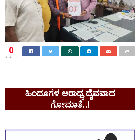
0
SHARES
ಹಿಂದೂಗಳ ಆರಾಧ್ಯ ದೈವವಾದ
ಗೋಮಾತೆ..!