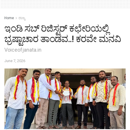
Home
ರಾಜ್ಯ
ಇಂಡಿ ಸಬ್ ರಿಜಿಸ್ಟರ್ ಕಛೇರಿಯಲ್ಲಿ
ಭ್ರಷ್ಟಾಚಾರ ತಾಂಡವ..! ಕರವೇ ಮನವಿ
Voiceofjanata.in
June 7, 2026