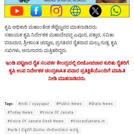
ಕೃಷಿ ಅಧಿಕಾರಿ ಮಹಾಂತೇಶ ಶೆಟ್ಟೆಣ್ಣವರ ಮಾತನಾಡಿದರು.
ಸಹಾಯಕ ಕೃಷಿ ನಿರ್ದೇಶಕ ಮಹಾದೇವಪ್ಪ ಏವೂರ, ಪತ್ತಾರ, ಸವಿತಾ
ಬಿರಾದಾರ, ಶ್ರೀಕಾಂತ ಚವ್ಹಾಣ, ಪ್ರಗತಿಪರ ರೈತರಾದ ಮಲ್ಲು ಗುಡ್ಲ, ಕೃಷಿ
ಸಖಿಗಳು, ಅನುಗಾರರು ಮತ್ತಿತರಿದ್ದರು.
ಇಂಡಿ ಪಟ್ಟಣದ ರೈತ ಸಂಪರ್ಕ ಕೇಂದ್ರದಲ್ಲಿ ಬೀಜೋಪಚಾರ ಕುರಿತು ರೈತರಿಗೆ
ಕೃಷಿ ಉಪ ನಿರ್ದೇಶಕ ಚಂದ್ರಕಾAತ ಪವಾರ ಪ್ರತಿಕ್ಷಿತೆಯೊಂದಿಗೆ ಮಾಹಿತಿ
ನೀಡಿ ಮಾತನಾಡಿದರು.
Tags:
#indi / vijayapur
#Public News
#State News
#Today News
#Voice Of Janata
#Voice Of Janata Desk News
#Voiceofjanata.in
#ಇಂಡಿ | ಬಿತ್ತನೆಗೆ ಮೊದಲು ಬೀಜೋಪಚಾರ ಅವಶ್ಯ