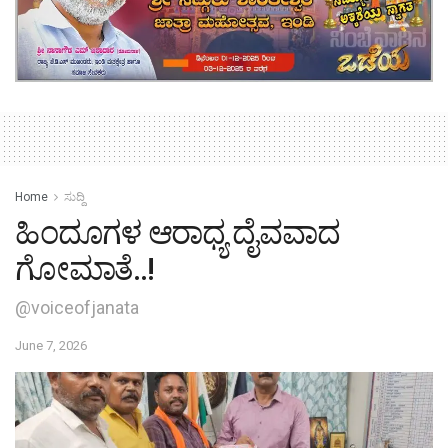
Home
ಸುದ್ದಿ
ಹಿಂದೂಗಳ ಆರಾಧ್ಯ ದೈವವಾದ
ಗೋಮಾತೆ..!
@voiceofjanata
June 7, 2026