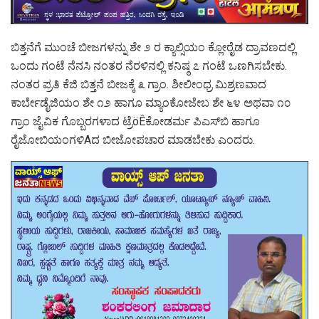
ಬಿತ್ತನೆಗೆ ಮುಂಚೆ ಬೀಜಗಳನ್ನು ಶೇ ೨ ರ ಕ್ಯಾಲ್ಸಿಯಂ ಕ್ಲೋರೈಡ ದ್ರಾವಣದಲ್ಲಿ
ಒಂದು ಗಂಟೆ ನೆನಸಿ ನಂತರ ನೆರಳಿನಲ್ಲಿ ಕನಿಷ್ಠ ೭ ಗಂಟೆ ಒಣಗಿಸಬೇಕು.
ನಂತರ ಪ್ರತಿ ಕೆಜಿ ಬಿತ್ತನೆ ಬೀಜಕ್ಕೆ ೩ ಗ್ರಾಂ. ಶೀಲೀಂಧ್ರ ಮಿಶ್ರಣವಾದ
ಕಾರ್ಬೇಡೈಜಿಯಂ ಶೇ ೧೨ ಹಾಗೂ ಮ್ಯಾಂಕೋಜೇಬ ಶೇ ೬೪ ಅಥವಾ ೧೦
ಗ್ರಾಂ ಜೈವಿಕ ಗೊಬ್ಬರಗಳಾದ ಟ್ರೆöÊಕೋಡರ್ಮ ಪಿಎಸ್‌ಬಿ ಹಾಗೂ
ರೈಜೋಬಿಯಂಗಳಿAದ ಬೀಜೋಪಚಾರ ಮಾಡಬೇಕು ಎಂದರು.