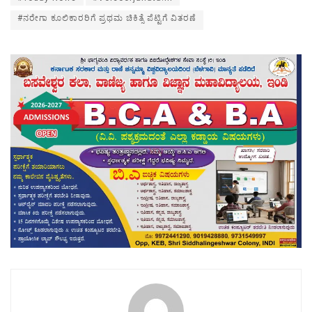
#ನರೇಗಾ ಕೂಲಿಕಾರರಿಗೆ ಪ್ರಥಮ ಚಿಕಿತ್ಸೆ ಪೆಟ್ಟಿಗೆ ವಿತರಣೆ