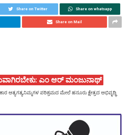
Share on Twitter
Share on whatsapp
Share on Mail
ಧ್ಯೆಯವಾಗಿರಬೇಕು: ಎಂ ಆರ್‌ ಮಂಜುನಾಥ್
ಕಾರ ಅತ್ಯಗತ್ಯ,ನಿಮ್ಮಗಳ ಪರಿಶ್ರಮದ ಮೇಲೆ ಹನೂರು ಕ್ಷೇತ್ರದ ಅಭಿವೃದ್ಧಿ