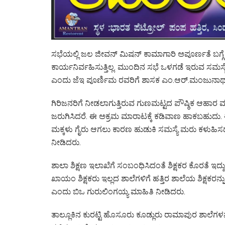
ಸಭೆಯಲ್ಲಿ ಜಲ ಜೀವನ್ ಮಿಷನ್ ಕಾಮಾಗಾರಿ ಅಪೂರ್ಣತೆ ಬಗ್ಗ
ಕಾರ್ಯನಿರ್ವಹಿಸುತ್ತಿಲ್ಲ. ಮುಂದಿನ ಸಭೆ ಒಳಗಡೆ ಇರುವ ಸಮಸ್
ಎಂದು ಜೆಇ ಪೂರ್ಣಿಮ ರವರಿಗೆ ಶಾಸಕ ಎಂ.ಆರ್.ಮಂಜುನಾಥ್ ಎ
ಗಿರಿಜನರಿಗೆ ನೀಡಲಾಗುತ್ತಿರುವ ಗುಣಮಟ್ಟದ ಪೌಷ್ಠಿಕ ಆಹಾರ 
ಜರುಗಿಸಿದರೆ. ಈ ಅಕ್ರಮ ಮಾರಾಟಕ್ಕೆ ಕಡಿವಾಣ ಹಾಕಬಹುದು. ಈ 
ಮಕ್ಕಳು ಗೈರು ಆಗಲು ಕಾರಣ ಹುಡುಕಿ ಸಮಸ್ಯೆ ಮರು ಕಳುಹಿ
ನೀಡಿದರು.
ಶಾಲಾ ಶಿಕ್ಷಣ ಇಲಾಖೆಗೆ ಸಂಬಂಧಿಸಿದಂತೆ ಶಿಕ್ಷಕರ ಕೊರತೆ ಇದ್ದ
ಖಾಯಂ ಶಿಕ್ಷಕರು ಇಲ್ಲದ ಶಾಲೆಗಳಿಗೆ ಹತ್ತಿರ ಶಾಲೆಯ ಶಿಕ್ಷಕರನ್ನ
ಎಂದು ಬಿಒ ಗುರುಲಿಂಗಯ್ಯ ಮಾಹಿತಿ ನೀಡಿದರು.
ತಾಲ್ಲೂಕಿನ ಕುರಟ್ಟಿ ಹೊಸೂರು ಕೂಡ್ಲುರು ರಾಮಾಪುರ ಶಾಲೆಗಳನ್ನು 