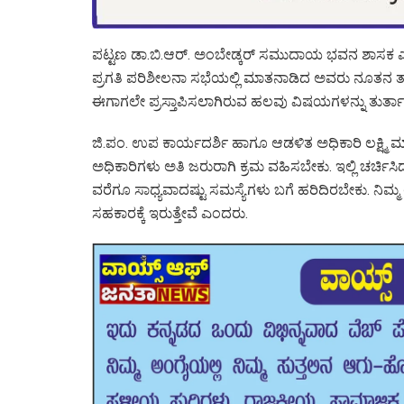
ಪಟ್ಟಣ ಡಾ.ಬಿ.ಆರ್. ಅಂಬೇಡ್ಕರ್ ಸಮುದಾಯ ಭವನ ಶಾಸಕ ಎಂ.ಆ
ಪ್ರಗತಿ ಪರಿಶೀಲನಾ ಸಭೆಯಲ್ಲಿ ಮಾತನಾಡಿದ ಅವರು ನೂತನ ತಾಲ್ಲೂ
ಈಗಾಗಲೇ ಪ್ರಸ್ತಾಪಿಸಲಾಗಿರುವ ಹಲವು ವಿಷಯಗಳನ್ನು ತುರ್ತಾಗಿ
ಜಿ.ಪಂ. ಉಪ ಕಾರ್ಯದರ್ಶಿ ಹಾಗೂ ಆಡಳಿತ ಅಧಿಕಾರಿ ಲಕ್ಷ್ಮಿ 
ಅಧಿಕಾರಿಗಳು ಅತಿ ಜರುರಾಗಿ ಕ್ರಮ ವಹಿಸಬೇಕು. ಇಲ್ಲಿ ಚರ್ಚಿ
ವರೆಗೂ ಸಾಧ್ಯವಾದಷ್ಟು ಸಮಸ್ಯೆಗಳು ಬಗೆ ಹರಿದಿರಬೇಕು. ನಿಮ್
ಸಹಕಾರಕ್ಕೆ ಇರುತ್ತೇವೆ ಎಂದರು.