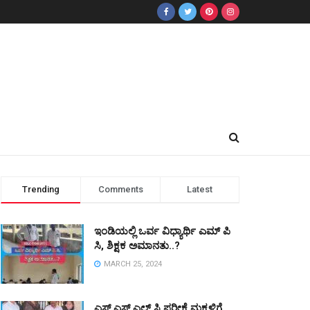
Trending
Comments
Latest
ಇಂಡಿಯಲ್ಲಿ ಒರ್ವ ವಿಧ್ಯಾರ್ಥಿ ಎಮ್ ಪಿ
ಸಿ, ಶಿಕ್ಷಕ ಅಮಾನತು..?
MARCH 25, 2024
ಎಸ್ ಎಸ್ ಎಲ್ ಸಿ ಪರೀಕ್ಷೆ ಮಕ್ಕಳಿಗೆ