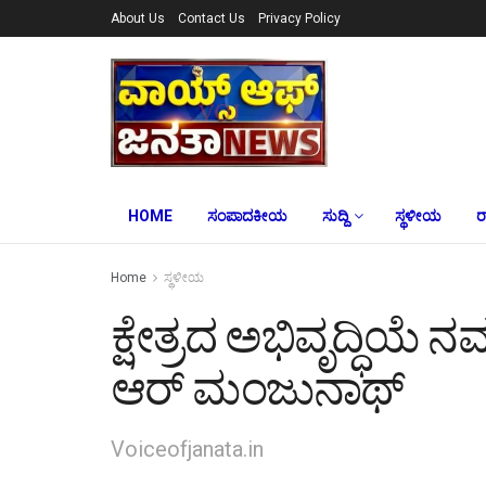
About Us
Contact Us
Privacy Policy
HOME
ಸಂಪಾದಕೀಯ
ಸುದ್ದಿ
ಸ್ಥಳೀಯ
ರ
Home
ಸ್ಥಳೀಯ
ಕ್ಷೇತ್ರದ ಅಭಿವೃದ್ಧಿಯೆ 
ಆರ್‌ ಮಂಜುನಾಥ್
Voiceofjanata.in