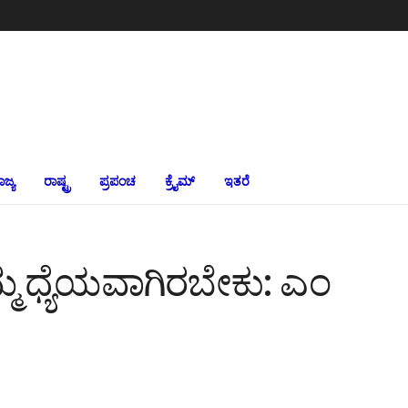
ಾಜ್ಯ
ರಾಷ್ಟ್ರ
ಪ್ರಪಂಚ
ಕ್ರೈಮ್‌
ಇತರೆ
ನಮ್ಮ ಧ್ಯೆಯವಾಗಿರಬೇಕು: ಎಂ