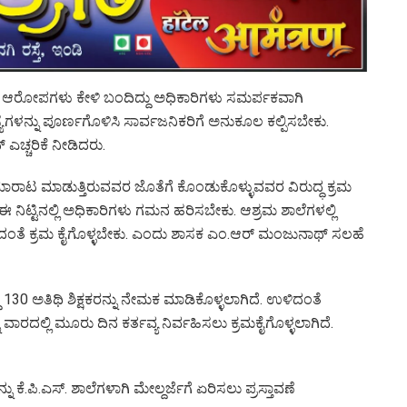
ೆ ಆರೋಪಗಳು ಕೇಳಿ ಬಂದಿದ್ದು ಅಧಿಕಾರಿಗಳು ಸಮರ್ಪಕವಾಗಿ
ಯೆಗಳನ್ನು ಪೂರ್ಣಗೊಳಿಸಿ ಸಾರ್ವಜನಿಕರಿಗೆ ಅನುಕೂಲ ಕಲ್ಪಿಸಬೇಕು.
ಚ್ಚರಿಕೆ ನೀಡಿದರು.
ಮಾರಾಟ ಮಾಡುತ್ತಿರುವವರ ಜೊತೆಗೆ ಕೊಂಡುಕೊಳ್ಳುವವರ ವಿರುದ್ಧ ಕ್ರಮ
ನಿಟ್ಟಿನಲ್ಲಿ ಅಧಿಕಾರಿಗಳು ಗಮನ ಹರಿಸಬೇಕು. ಆಶ್ರಮ ಶಾಲೆಗಳಲ್ಲಿ
ಸದಂತೆ ಕ್ರಮ ಕೈಗೊಳ್ಳಬೇಕು. ಎಂದು ಶಾಸಕ ಎಂ.ಆರ್ ಮಂಜುನಾಥ್ ಸಲಹೆ
ು 130 ಅತಿಥಿ ಶಿಕ್ಷಕರನ್ನು ನೇಮಕ ಮಾಡಿಕೊಳ್ಳಲಾಗಿದೆ. ಉಳಿದಂತೆ
ು ವಾರದಲ್ಲಿ ಮೂರು ದಿನ ಕರ್ತವ್ಯ ನಿರ್ವಹಿಸಲು ಕ್ರಮಕೈಗೊಳ್ಳಲಾಗಿದೆ.
ಕೆ.ಪಿ.ಎಸ್. ಶಾಲೆಗಳಾಗಿ ಮೇಲ್ದರ್ಜೆಗೆ ಏರಿಸಲು ಪ್ರಸ್ತಾವಣೆ