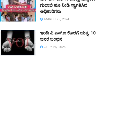
ಗುಲಾಬಿ ಹೂ ನೀಡಿ ಸ್ವಾಗತಿಸಿದ
ಅಧಿಕಾರಿಗಳು
MARCH 25, 2024
ಇಂಡಿ ಪಿ.ಎಸ್.ಐ ಕೊಲೆಗೆ ಯತ್ನ, 10
ಜನರ ಬಂಧನ
JULY 26, 2025