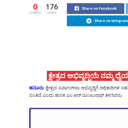
0
176
Share on Facebook
SHARES
VIEWS
Share on telegram
ಕ್ಷೇತ್ರದ ಅಭಿವೃದ್ಧಿಯೆ ನಮ್ಮ 
ಹನೂರು:
ಕ್ಷೇತ್ರದ ಸರ್ವಾಂಗೀಣ ಅಭಿವೃದ್ದಿಗೆ ಅಧಿಕಾರಿಗಳ ಸಹ
ನಿಂತಿದೆ ಎಂದು ಶಾಸಕ ಎಂ.ಆರ್.ಮಂಜುನಾಥ್ ತಿಳಿಸಿದರು.