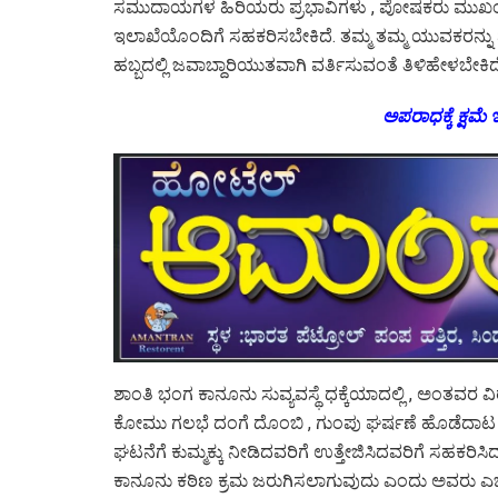
ಸಮುದಾಯಗಳ ಹಿರಿಯರು ಪ್ರಭಾವಿಗಳು , ಪೋಷಕರು ಮುಖಂಡರ
ಇಲಾಖೆಯೊಂದಿಗೆ ಸಹಕರಿಸಬೇಕಿದೆ. ತಮ್ಮ ತಮ್ಮ ಯುವಕರನ್ನು ಮುಂಜ
ಹಬ್ಬದಲ್ಲಿ ಜವಾಬ್ದಾರಿಯುತವಾಗಿ ವರ್ತಿಸುವಂತೆ ತಿಳಿಹೇಳಬೇಕ
ಅಪರಾಧಕ್ಕೆ ಕ್ಷಮೆ ಇಲ
ಶಾಂತಿ ಭಂಗ ಕಾನೂನು ಸುವ್ಯವಸ್ಥೆ ಧಕ್ಕೆಯಾದಲ್ಲಿ , ಅಂತವರ ವಿರು
ಕೋಮು ಗಲಭೆ ದಂಗೆ ದೊಂಬಿ , ಗುಂಪು ಘರ್ಷಣೆ ಹೊಡೆದ‍ಾಟ ಬಡ
ಘಟನೆಗೆ ಕುಮ್ಮಕ್ಕು ನೀಡಿದವರಿಗೆ ಉತ್ತೇಜಿಸಿದವರಿಗೆ ಸಹಕರಿಸಿದ
ಕಾನೂನು ಕಠಿಣ ಕ್ರಮ ಜರುಗಿಸಲ‍ಾಗುವುದು ಎಂದು ಅವರು ಎಚ್