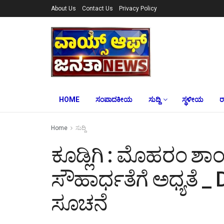
About Us
Contact Us
Privacy Policy
HOME
ಸಂಪಾದಕೀಯ
ಸುದ್ದಿ
ಸ್ಥಳೀಯ
ರ
Home
ಸುದ್ದಿ
ಕೂಡ್ಲಿಗಿ : ಮೊಹರಂ ಶಾಂ
ಸೌಹಾರ್ಧತೆಗೆ ಅ‍ಧ್ಯತೆ 
ಸೂಚನೆ