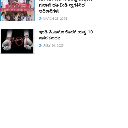
ಗುಲಾಬಿ ಹೂ ನೀಡಿ ಸ್ವಾಗತಿಸಿದ
ಅಧಿಕಾರಿಗಳು
MARCH 25, 2024
ಇಂಡಿ ಪಿ.ಎಸ್.ಐ ಕೊಲೆಗೆ ಯತ್ನ, 10
ಜನರ ಬಂಧನ
JULY 26, 2025