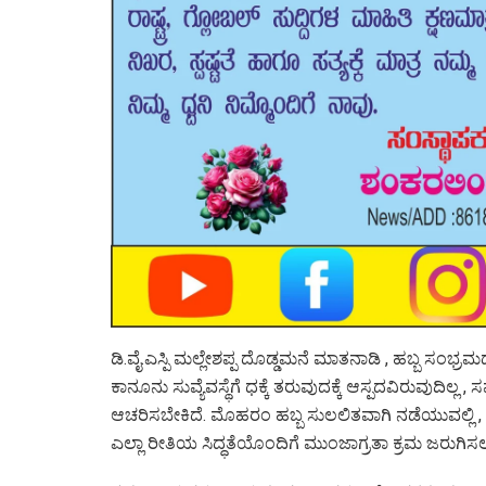
ಡಿ.ವೈ.ಎಸ್ಪಿ ಮಲ್ಲೇಶಪ್ಪ ದೊಡ್ಡಮನೆ ಮಾತನಾಡಿ , ಹಬ್ಬ ಸಂ
ಕಾನೂನು ಸುವ್ಯೆವಸ್ಥೆಗೆ ಧಕ್ಕೆ ತರುವುದಕ್ಕೆ ಆಸ್ಪದವಿರುವುದಿ
ಆಚರಿಸಬೇಕಿದೆ. ಮೊಹರಂ ಹಬ್ಬ ಸುಲಲಿತವಾಗಿ ನಡೆಯುವಲ್ಲಿ , ಹಾ
ಎಲ್ಲಾ ರೀತಿಯ ಸಿದ್ಧತೆಯೊಂದಿಗೆ ಮುಂಜಾಗ್ರತ‍ಾ ಕ್ರಮ ಜರುಗಿಸಲ‍