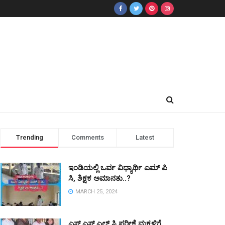
Trending
Comments
Latest
ಇಂಡಿಯಲ್ಲಿ ಒರ್ವ ವಿಧ್ಯಾರ್ಥಿ ಎಮ್ ಪಿ
ಸಿ, ಶಿಕ್ಷಕ ಅಮಾನತು..?
MARCH 25, 2024
ಎಸ್ ಎಸ್ ಎಲ್ ಸಿ ಪರೀಕ್ಷೆ ಮಕ್ಕಳಿಗೆ