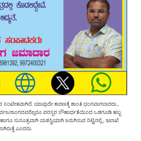
ಭ್ರಮದ ಸಂಖೇತವಾಗಿದೆ. ಯಾವುದೇ ಕಾರಣಕ್ಕೆ ಶಾಂತಿ ಭಂಗವಾಗಬಾರದು ,
ಲ್ಲ , ಸರ್ವಜನಾಂಗದವರೆಲ್ಲರೂ ಪರಸ್ಪರ ಸೌಹಾರ್ಧತೆಯಿಂದ ಒಡಗೂಡಿ ಹಬ್ಬ
ಗೂ ಸುಸೂತ್ರವ‍ಾಗಿ ಯಶಸ್ವಿಯಾಗಿ ಜರುಗಿಸುವ ನಿಟ್ಟಿನಲ್ಲಿ , ಇಲಾಖೆ
ಾಗಿರುತ್ತೆ ಎಂದರು.