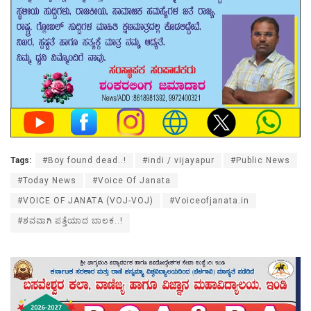
Tags:
#Boy found dead..!
#indi / vijayapur
#Public News
#Today News
#Voice Of Janata
#VOICE OF JANATA (VOJ-VOJ)
#Voiceofjanata.in
#ಶವವಾಗಿ ಪತ್ತೆಯಾದ ಬಾಲಕ..!