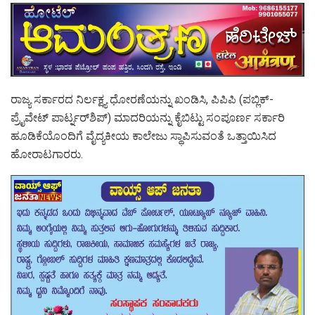
ರಾಜ್ಯ ಸರ್ಕಾರದ ನಿರ್ಲಕ್ಷ್ಯ ಧೋರಣೆಯನ್ನು ಖಂಡಿಸಿ, ಪಿಪಿಪಿ (ಪಬ್ಲಿಕ್-
ಪ್ರೈವೇಟ್ ಪಾರ್ಟ್ನರ್‌ಶಿಪ್) ಮಾದರಿಯನ್ನು ಕೈಬಿಟ್ಟು ಸಂಪೂರ್ಣ ಸರ್ಕಾರಿ
ಹೂಡಿಕೆಯೊಂದಿಗೆ ವೈದ್ಯಕೀಯ ಕಾಲೇಜು ಸ್ಥಾಪಿಸುವಂತೆ ಒತ್ತಾಯಿಸಿದ
ಹೋರಾಟಗಾರರು.