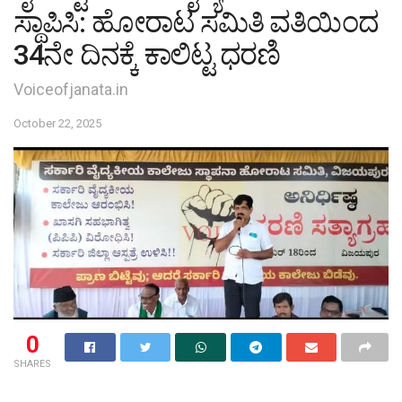
ಸ್ಥಾಪಿಸಿ: ಹೋರಾಟ ಸಮಿತಿ ವತಿಯಿಂದ
34ನೇ ದಿನಕ್ಕೆ ಕಾಲಿಟ್ಟ ಧರಣಿ
Voiceofjanata.in
October 22, 2025
0
SHARES