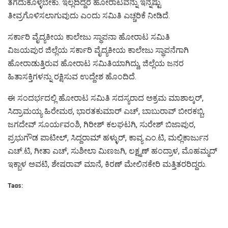
ತೆಗೆದುಕೊಳ್ಳಬೇಕು. ಇಲ್ಲದಿದ್ದರೆ ಹೋರಾಟವನ್ನು ಇನ್ನಷ್ಟು
ತೀವ್ರಗೊಳಿಸಲಾಗುವುದು ಎಂದು ಸಮಿತಿ ಎಚ್ಚರಿಕೆ ನೀಡಿದೆ.
ಸರ್ಕಾರಿ ವೈದ್ಯಕೀಯ ಕಾಲೇಜು ಸ್ಥಾಪನಾ ಹೋರಾಟ ಸಮಿತಿ
ವಿಜಯಪುರ ಜಿಲ್ಲೆಯ ಸರ್ಕಾರಿ ವೈದ್ಯಕೀಯ ಕಾಲೇಜು ಸ್ಥಾಪನೆಗಾಗಿ
ಹೋರಾಡುತ್ತಿರುವ ಹೋರಾಟ ಸಮಿತಿಯಾಗಿದ್ದು, ಜಿಲ್ಲೆಯ ಜನರ
ಹಿತಾಸಕ್ತಿಗಳನ್ನು ರಕ್ಷಿಸುವ ಉದ್ದೇಶ ಹೊಂದಿದೆ.
ಈ ಸಂದರ್ಭದಲ್ಲಿ ಹೋರಾಟ ಸಮಿತಿ ಸದಸ್ಯರಾದ ಅಕ್ರಮ ಮಾಶಾಲ್ಕರ್,
ಸಿದ್ರಾಮಯ್ಯ ಹಿರೇಮಠ, ಭಾರತಕುಮಾರ್ ಎಚ್, ಬಾಬುರಾವ್ ಬೀರಕಬ್ಬಿ,
ಜಗದೇವ್ ಸೂರ್ಯವಂಶಿ, ಗಿರೀಶ್ ಕಲಘಟಗಿ, ಸುರೇಶ್ ಬಿಜಾಪುರ,
ಪ್ರಭುಗೌಡ ಪಾಟೀಲ್, ಸಿದ್ದರಾಮ್ ಹಳ್ಳುರ್, ಕಾವ್ಯ ಎಂ.ಟಿ, ಮಲ್ಲಿಕಾರ್ಜುನ
ಎಚ್.ಟಿ, ಗೀತಾ ಎಚ್, ಸುಶೀಲಾ ಮಿಣಜಗಿ, ಲಕ್ಷ್ಮಣ್ ಹಂದ್ರಾಳ, ಮೊಹಮ್ಮದ್
ಇಕ್ಬಾಳ ಅವಟಿ, ಶೇಷರಾವ್ ಮಾನೆ, ಕಿರಣ್ ಮೇಲಿನಕೇರಿ ಮತ್ತಿತರರಿದ್ದರು.
Tags:
#Abandon the PPP model and set up a government medical
college in Vijayapur: The sit-in by the Struggle Committee
enters its 34th day.
#indi / vijayapur
#Public News
#State News