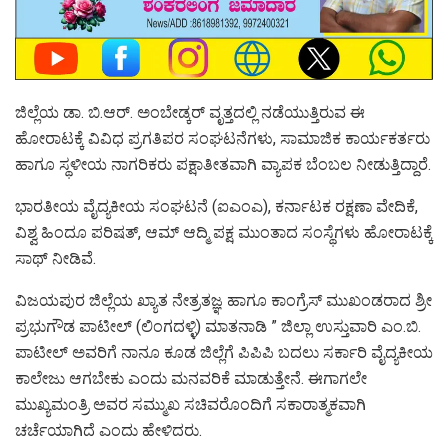
ಜಿಲ್ಲೆಯ ಡಾ. ಬಿ.ಆರ್. ಅಂಬೇಡ್ಕರ್ ವೃತ್ತದಲ್ಲಿ ನಡೆಯುತ್ತಿರುವ ಈ
ಹೋರಾಟಕ್ಕೆ ವಿವಿಧ ಪ್ರಗತಿಪರ ಸಂಘಟನೆಗಳು, ಸಾಮಾಜಿಕ ಕಾರ್ಯಕರ್ತರು
ಹಾಗೂ ಸ್ಥಳೀಯ ನಾಗರಿಕರು ಪಕ್ಷಾತೀತವಾಗಿ ವ್ಯಾಪಕ ಬೆಂಬಲ ನೀಡುತ್ತಿದ್ದಾರೆ.
ಭಾರತೀಯ ವೈದ್ಯಕೀಯ ಸಂಘಟನೆ (ಐಎಂಎ), ಕರ್ನಾಟಕ ರಕ್ಷಣಾ ವೇದಿಕೆ,
ವಿಶ್ವ ಹಿಂದೂ ಪರಿಷತ್, ಆಮ್ ಆದ್ಮಿ ಪಕ್ಷ ಮುಂತಾದ ಸಂಸ್ಥೆಗಳು ಹೋರಾಟಕ್ಕೆ
ಸಾಥ್ ನೀಡಿವೆ.
ವಿಜಯಪುರ ಜಿಲ್ಲೆಯ ಖ್ಯಾತ ನೇತ್ರತಜ್ಞ ಹಾಗೂ ಕಾಂಗ್ರೆಸ್ ಮುಖಂಡರಾದ ಶ್ರೀ
ಪ್ರಭುಗೌಡ ಪಾಟೀಲ್ (ಲಿಂಗದಳ್ಳಿ) ಮಾತನಾಡಿ ” ಜಿಲ್ಲಾ ಉಸ್ತುವಾರಿ ಎಂ.ಬಿ.
ಪಾಟೀಲ್ ಅವರಿಗೆ ನಾನೂ ಕೂಡ ಜಿಲ್ಲೆಗೆ ಪಿಪಿಪಿ ಬದಲು ಸರ್ಕಾರಿ ವೈದ್ಯಕೀಯ
ಕಾಲೇಜು ಆಗಬೇಕು ಎಂದು ಮನವರಿಕೆ ಮಾಡುತ್ತೇನೆ. ಈಗಾಗಲೇ
ಮುಖ್ಯಮಂತ್ರಿ ಅವರ ಸಮ್ಮುಖ ಸಚಿವರೊಂದಿಗೆ ಸಕಾರಾತ್ಮಕವಾಗಿ
ಚರ್ಚೆಯಾಗಿದೆ ಎಂದು ಹೇಳಿದರು.