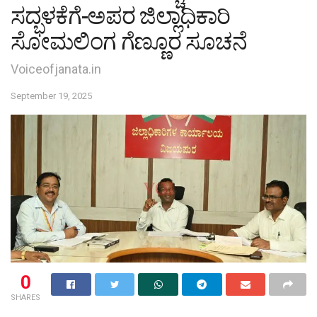
ಸದ್ಭಳಕೆಗೆ-ಅಪರ ಜಿಲ್ಲಾಧಿಕಾರಿ
ಸೋಮಲಿಂಗ ಗೆಣ್ಣೂರ ಸೂಚನೆ
Voiceofjanata.in
September 19, 2025
0
SHARES