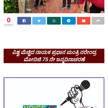
0
SHARES
ವಿಶ್ವ ಮೆಚ್ಚಿದ ನಾಯಕ ಪ್ರಧಾನ ಮಂತ್ರಿ ನರೇಂದ್ರ
ಮೋದಿಜಿ 75 ನೇ ಜನ್ಮದಿನಾಚರಣೆ