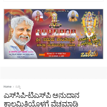
Home
ಸುದ್ದಿ
ಎಸ್‍ಸಿಪಿ-ಟಿಎಸ್‍ಪಿ ಅನುದಾನ
ಕಾಲಮಿತಿಯೊಳಗೆ ವೆಚ್ಚಮಾಡಿ