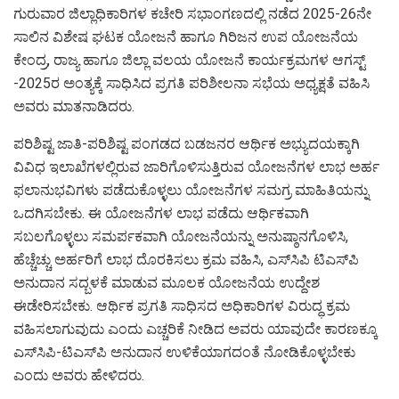
ಗುರುವಾರ ಜಿಲ್ಲಾಧಿಕಾರಿಗಳ ಕಚೇರಿ ಸಭಾಂಗಣದಲ್ಲಿ ನಡೆದ 2025-26ನೇ
ಸಾಲಿನ ವಿಶೇಷ ಘಟಕ ಯೋಜನೆ ಹಾಗೂ ಗಿರಿಜನ ಉಪ ಯೋಜನೆಯ
ಕೇಂದ್ರ, ರಾಜ್ಯ ಹಾಗೂ ಜಿಲ್ಲಾ ವಲಯ ಯೋಜನೆ ಕಾರ್ಯಕ್ರಮಗಳ ಆಗಸ್ಟ್
-2025ರ ಅಂತ್ಯಕ್ಕೆ ಸಾಧಿಸಿದ ಪ್ರಗತಿ ಪರಿಶೀಲನಾ ಸಭೆಯ ಅಧ್ಯಕ್ಷತೆ ವಹಿಸಿ
ಅವರು ಮಾತನಾಡಿದರು.
ಪರಿಶಿಷ್ಟ ಜಾತಿ-ಪರಿಶಿಷ್ಟ ಪಂಗಡದ ಬಡಜನರ ಆರ್ಥಿಕ ಅಭ್ಯುದಯಕ್ಕಾಗಿ
ವಿವಿಧ ಇಲಾಖೆಗಳಲ್ಲಿರುವ ಜಾರಿಗೊಳಿಸುತ್ತಿರುವ ಯೋಜನೆಗಳ ಲಾಭ ಅರ್ಹ
ಫಲಾನುಭವಿಗಳು ಪಡೆದುಕೊಳ್ಳಲು ಯೋಜನೆಗಳ ಸಮಗ್ರ ಮಾಹಿತಿಯನ್ನು
ಒದಗಿಸಬೇಕು. ಈ ಯೋಜನೆಗಳ ಲಾಭ ಪಡೆದು ಆರ್ಥಿಕವಾಗಿ
ಸಬಲಗೊಳ್ಳಲು ಸಮರ್ಪಕವಾಗಿ ಯೋಜನೆಯನ್ನು ಅನುಷ್ಠಾನಗೊಳಿಸಿ,
ಹೆಚ್ಚೆಚ್ಚು ಅರ್ಹರಿಗೆ ಲಾಭ ದೊರಕಿಸಲು ಕ್ರಮ ವಹಿಸಿ, ಎಸ್‍ಸಿಪಿ ಟಿಎಸ್‍ಪಿ
ಅನುದಾನ ಸದ್ಬಳಕೆ ಮಾಡುವ ಮೂಲಕ ಯೋಜನೆಯ ಉದ್ದೇಶ
ಈಡೇರಿಸಬೇಕು. ಆರ್ಥಿಕ ಪ್ರಗತಿ ಸಾಧಿಸದ ಅಧಿಕಾರಿಗಳ ವಿರುದ್ಧ ಕ್ರಮ
ವಹಿಸಲಾಗುವುದು ಎಂದು ಎಚ್ಚರಿಕೆ ನೀಡಿದ ಅವರು ಯಾವುದೇ ಕಾರಣಕ್ಕೂ
ಎಸ್‍ಸಿಪಿ-ಟಿಎಸ್‍ಪಿ ಅನುದಾನ ಉಳಿಕೆಯಾಗದಂತೆ ನೋಡಿಕೊಳ್ಳಬೇಕು
ಎಂದು ಅವರು ಹೇಳಿದರು.