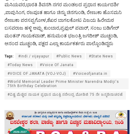
ಮಸಿಯವರ,ಭಾರತಿ ಶಿವನಗಿ ನಗರ ಮಂಡಲದ ಪ್ರಧಾನ ಕಾರ್ಯದರ್ಶಿ
,ಪಾಪುಸಿಂಗ, ರಜಪೂತ ಹಾಗೂ ಚಿನ್ನು ಚಿನಗುಂಡಿ, ರೇಣುಕಾ ಹೊಸಮನಿ
ರೇಣುಕಾ ಪರಸಪ್ಪಗೋಳ,ಶೆಖರ ಬಾಗಲಕೋಟ ವಿಜಯ ಹಿರೇಮಠ
ಬಸವರಾಜ ಹಳ್ಳಿ ಅಪ್ಪು ಕುಂಬಾರ,ಪ್ರಫುಲ್ ಪವಾರ್, ಸಂಜು ಬಡಿಗೇರ್
ಮಂತನ್ ಗಾಯಕವಾಡ್, ಹನುಮಂತ ಭಜಂತ್ರಿ ಜಗದೀಶ್ ಮುಚ್ಚಂಡಿ,
ಆನಂದ ಮುಚ್ಚಂಡಿ, ಪಕ್ಷದ ಎಲ್ಲಾ ಕಾರ್ಯಕರ್ತರು ಪಾಲ್ಗೊಂಡಿದ್ದರು
Tags:
#indi / vijayapur
#Public News
#State News
#Today News
#Voice Of Janata
#VOICE OF JANATA (VOJ-VOJ)
#Voiceofjanata.in
#World Memorial Leader Prime Minister Narendra Modiji's
75th Birthday Celebration
#ವಿಶ್ವ ಮೆಚ್ಚಿದ ನಾಯಕ ಪ್ರಧಾನ ಮಂತ್ರಿ ನರೇಂದ್ರ ಮೋದಿಜಿ 75 ನೇ ಜನ್ಮದಿನಾಚರಣೆ