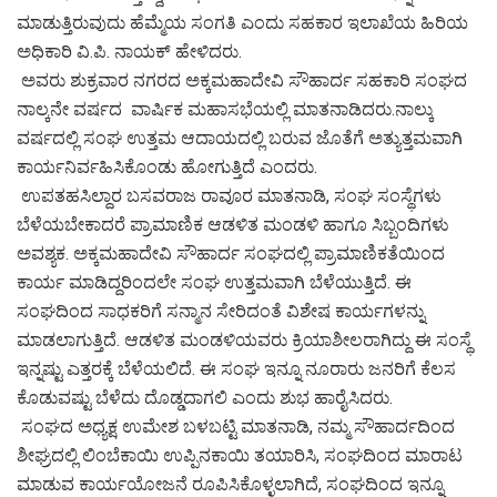
ಮಾಡುತ್ತಿರುವುದು ಹೆಮ್ಮೆಯ ಸಂಗತಿ ಎಂದು ಸಹಕಾರ ಇಲಾಖೆಯ ಹಿರಿಯ
ಅಧಿಕಾರಿ ವಿ.ಪಿ. ನಾಯಕ್ ಹೇಳಿದರು.
ಅವರು ಶುಕ್ರವಾರ ನಗರದ ಅಕ್ಕಮಹಾದೇವಿ ಸೌಹಾರ್ದ ಸಹಕಾರಿ ಸಂಘದ
ನಾಲ್ಕನೇ ವರ್ಷದ ವಾರ್ಷಿಕ ಮಹಾಸಭೆಯಲ್ಲಿ ಮಾತನಾಡಿದರು.ನಾಲ್ಕು
ವರ್ಷದಲ್ಲಿ ಸಂಘ ಉತ್ತಮ ಆದಾಯದಲ್ಲಿ ಬರುವ ಜೊತೆಗೆ ಅತ್ಯುತ್ತಮವಾಗಿ
ಕಾರ್ಯನಿರ್ವಹಿಸಿಕೊಂಡು ಹೋಗುತ್ತಿದೆ ಎಂದರು.
ಉಪತಹಸಿಲ್ದಾರ ಬಸವರಾಜ ರಾವೂರ ಮಾತನಾಡಿ, ಸಂಘ ಸಂಸ್ಥೆಗಳು
ಬೆಳೆಯಬೇಕಾದರೆ ಪ್ರಾಮಾಣಿಕ ಆಡಳಿತ ಮಂಡಳಿ ಹಾಗೂ ಸಿಬ್ಬಂದಿಗಳು
ಅವಶ್ಯಕ. ಅಕ್ಕಮಹಾದೇವಿ ಸೌಹಾರ್ದ ಸಂಘದಲ್ಲಿ ಪ್ರಾಮಾಣಿಕತೆಯಿಂದ
ಕಾರ್ಯ ಮಾಡಿದ್ದರಿಂದಲೇ ಸಂಘ ಉತ್ತಮವಾಗಿ ಬೆಳೆಯುತ್ತಿದೆ. ಈ
ಸಂಘದಿಂದ ಸಾಧಕರಿಗೆ ಸನ್ಮಾನ ಸೇರಿದಂತೆ ವಿಶೇಷ ಕಾರ್ಯಗಳನ್ನು
ಮಾಡಲಾಗುತ್ತಿದೆ. ಆಡಳಿತ ಮಂಡಳಿಯವರು ಕ್ರಿಯಾಶೀಲರಾಗಿದ್ದು ಈ ಸಂಸ್ಥೆ
ಇನ್ನಷ್ಟು ಎತ್ತರಕ್ಕೆ ಬೆಳೆಯಲಿದೆ. ಈ ಸಂಘ ಇನ್ನೂ ನೂರಾರು ಜನರಿಗೆ ಕೆಲಸ
ಕೊಡುವಷ್ಟು ಬೆಳೆದು ದೊಡ್ಡದಾಗಲಿ ಎಂದು ಶುಭ ಹಾರೈಸಿದರು.
ಸಂಘದ ಅಧ್ಯಕ್ಷ ಉಮೇಶ ಬಳಬಟ್ಟಿ ಮಾತನಾಡಿ, ನಮ್ಮ ಸೌಹಾರ್ದದಿಂದ
ಶೀಘ್ರದಲ್ಲಿ ಲಿಂಬೆಕಾಯಿ ಉಪ್ಪಿನಕಾಯಿ ತಯಾರಿಸಿ, ಸಂಘದಿಂದ ಮಾರಾಟ
ಮಾಡುವ ಕಾರ್ಯಯೋಜನೆ ರೂಪಿಸಿಕೊಳ್ಳಲಾಗಿದೆ, ಸಂಘದಿಂದ ಇನ್ನೂ