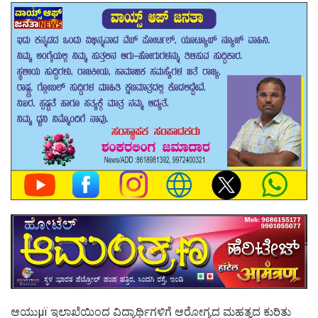
ಆಯುμï ಇಲಾಖೆಯಿಂದ ವಿದ್ಯಾರ್ಥಿಗಳಿಗೆ ಆರೋಗ್ಯದ ಮಹತ್ವದ ಕುರಿತು