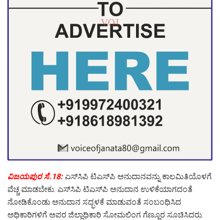
ವಿಜಯಪುರ ಸೆ.18:
ಎಸ್‍ಸಿಪಿ ಟಿಎಸ್‍ಪಿ ಅನುದಾನವನ್ನು ಕಾಲಮಿತಿಯೊಳಗೆ
ವೆಚ್ಚ ಮಾಡಬೇಕು. ಎಸ್‍ಸಿಪಿ ಟಿಎಸ್‍ಪಿ ಅನುದಾನ ಉಳಿಕೆಯಾಗದಂತೆ
ನೋಡಿಕೊಂಡು ಅನುದಾನ ಸದ್ಭಳಕೆ ಮಾಡುವಂತೆ ಸಂಬಂಧಿಸಿದ
ಅಧಿಕಾರಿಗಳಿಗೆ ಅಪರ ಜಿಲ್ಲಾಧಿಕಾರಿ ಸೋಮಲಿಂಗ ಗೆಣ್ಣೂರ ಸೂಚಿಸಿದರು.