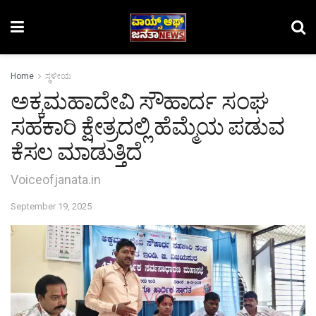
Home
ಸ್ಥಳೀಯ
ಅಕ್ಕಮಹಾದೇವಿ ಸೌಹಾರ್ದ ಸಂಘ
ಸಹಕಾರಿ ಕ್ಷೇತ್ರದಲ್ಲಿ ಹೆಮ್ಮೆಯ ಪಡುವ
ಕೆಸಲ ಮಾಡುತ್ತಿದೆ
Voiceofjanata.in
September 19, 2025