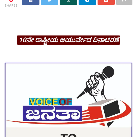
SHARES
10ನೇ ರಾಷ್ಟೀಯ ಆಯುರ್ವೇದ ದಿನಾಚರಣೆ