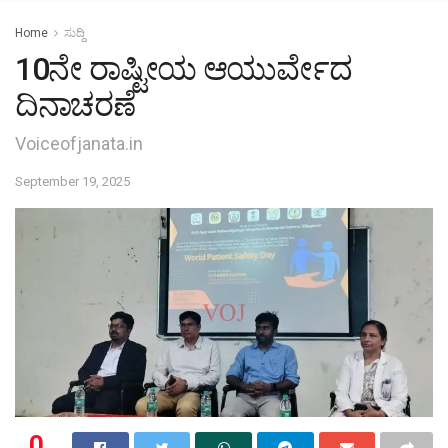
Home
ಸುದ್ದಿ
10ನೇ ರಾಷ್ಟೀಯ ಆಯುರ್ವೇದ
ದಿನಾಚರಣೆ
Voiceofjanata.in
September 19, 2025
0