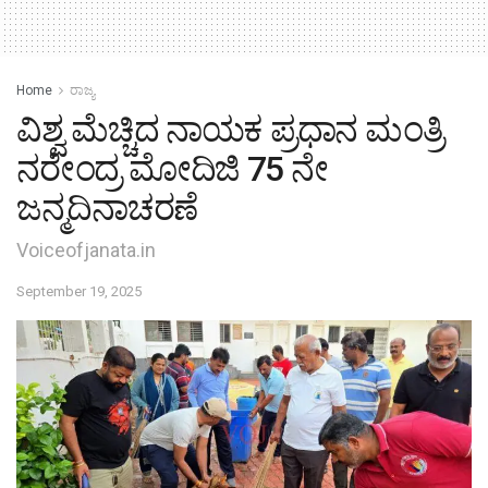
Home
ರಾಜ್ಯ
ವಿಶ್ವ ಮೆಚ್ಚಿದ ನಾಯಕ ಪ್ರಧಾನ ಮಂತ್ರಿ
ನರೇಂದ್ರ ಮೋದಿಜಿ 75 ನೇ
ಜನ್ಮದಿನಾಚರಣೆ
Voiceofjanata.in
September 19, 2025