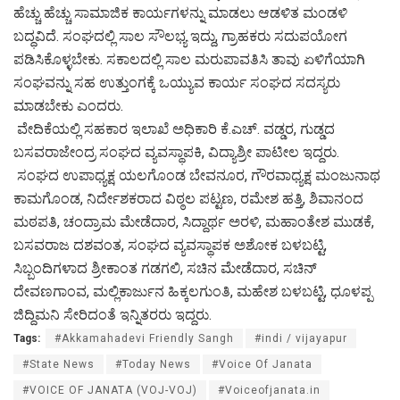
ಹೆಚ್ಚು ಹೆಚ್ಚು ಸಾಮಾಜಿಕ ಕಾರ್ಯಗಳನ್ನು ಮಾಡಲು ಆಡಳಿತ ಮಂಡಳಿ
ಬದ್ಧವಿದೆ. ಸಂಘದಲ್ಲಿ ಸಾಲ ಸೌಲಭ್ಯ ಇದ್ದು, ಗ್ರಾಹಕರು ಸದುಪಯೋಗ
ಪಡಿಸಿಕೊಳ್ಳಬೇಕು. ಸಕಾಲದಲ್ಲಿ ಸಾಲ ಮರುಪಾವತಿಸಿ ತಾವು ಏಳಿಗೆಯಾಗಿ
ಸಂಘವನ್ನು ಸಹ ಉತ್ತುಂಗಕ್ಕೆ ಒಯ್ಯುವ ಕಾರ್ಯ ಸಂಘದ ಸದಸ್ಯರು
ಮಾಡಬೇಕು ಎಂದರು.
ವೇದಿಕೆಯಲ್ಲಿ ಸಹಕಾರ ಇಲಾಖೆ ಅಧಿಕಾರಿ ಕೆ.ಎಚ್. ವಡ್ಡರ, ಗುಡ್ಡದ
ಬಸವರಾಜೇಂದ್ರ ಸಂಘದ ವ್ಯವಸ್ಥಾಪಕಿ, ವಿದ್ಯಾಶ್ರೀ ಪಾಟೀಲ ಇದ್ದರು.
ಸಂಘದ ಉಪಾಧ್ಯಕ್ಷ ಯಲಗೊಂಡ ಬೇವನೂರ, ಗೌರವಾಧ್ಯಕ್ಷ ಮಂಜುನಾಥ
ಕಾಮಗೊಂಡ, ನಿರ್ದೇಶಕರಾದ ವಿಠ್ಠಲ ಪಟ್ಟಣ, ರಮೇಶ ಹತ್ತಿ, ಶಿವಾನಂದ
ಮಠಪತಿ, ಚಂದ್ರಾಮ ಮೇಡೆದಾರ, ಸಿದ್ದಾರ್ಥ ಅರಳಿ, ಮಹಾಂತೇಶ ಮುಡಕೆ,
ಬಸವರಾಜ ದಶವಂತ, ಸಂಘದ ವ್ಯವಸ್ಥಾಪಕ ಅಶೋಕ ಬಳಬಟ್ಟಿ,
ಸಿಬ್ಬಂದಿಗಳಾದ ಶ್ರೀಕಾಂತ ಗಡಗಲಿ, ಸಚಿನ ಮೇಡೆದಾರ, ಸಚಿನ್
ದೇವಣಗಾಂವ, ಮಲ್ಲಿಕಾರ್ಜುನ ಹಿಕ್ಕಲಗುಂತಿ, ಮಹೇಶ ಬಳಬಟ್ಟಿ, ಧೂಳಪ್ಪ
ಜಿದ್ದಿಮನಿ ಸೇರಿದಂತೆ ಇನ್ನಿತರರು ಇದ್ದರು.
Tags:
#Akkamahadevi Friendly Sangh
#indi / vijayapur
#State News
#Today News
#Voice Of Janata
#VOICE OF JANATA (VOJ-VOJ)
#Voiceofjanata.in