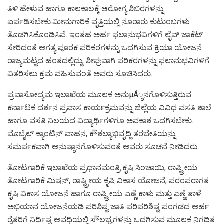
ತಿಳಿ ಹೇಳುವ ಹಾಗೂ ಕಾಲಕಾಲಕ್ಕೆ ಆರೋಗ್ಯ ಶಿಬಿರಗಳನ್ನು
ಏರ್ಪಡಿಸಬೇಕು.ಮೀನುಗಾರಿಕೆ ವೃತ್ತಿಯಲ್ಲಿ ನೂರಾರು ಕುಟುಂಬಗಳು
ತೊಡಗಿಸಿಕೊಂಡಿಸಿವೆ. ಇಂತಹ ಅರ್ಹ ಫಲಾನುಭವಿಗಳಿಗೆ ಲೈವ್ ಜಾಕೆಟ್
ಸೇರಿದಂತೆ ಅಗತ್ಯ ಪೂರಕ ಪರಿಕರಗಳನ್ನು ಒದಗಿಸುವ ಕ್ರಿಯಾ ಯೋಜನೆ
ರಾಜ್ಯಮಟ್ಟದ ಹಂತದಲ್ಲಿದ್ದು, ಶೀಘ್ರವಾಗಿ ಪರಿಕರಗಳನ್ನು ಫಲಾನುಭವಿಗಳಿಗೆ
ವಿತರಿಸಲು ಕ್ರಮ ವಹಿಸುವಂತೆ ಅವರು ಸೂಚಿಸಿದರು.
ಪ್ರವಾಸೋದ್ಯಮ ಇಲಾಖೆಯ ಮೂಲಕ ಅನುμÁ್ಠನಗೊಳಿಸುತ್ತಿರುವ
ಕರ್ನಾಟಕ ದರ್ಶನ ಪ್ರವಾಸ ಕಾರ್ಯಕ್ರಮವನ್ನು ಜಿಲ್ಲೆಯ ವಿವಿಧ ವಸತಿ ಶಾಲೆ
ಹಾಗೂ ವಸತಿ ನಿಲಯದ ವಿದ್ಯಾರ್ಥಿಗಳಿಗೂ ಅವಕಾಶ ಒದಗಿಸಬೇಕು.
ಮೊಬೈಲ್ ಕ್ಯಾಂಟಿನ್ ವಾಹನ, ಕೌಶಲ್ಯಾಭಿವೃದ್ದಿ ತರಬೇತಿಯನ್ನು
ಸಮರ್ಪಕವಾಗಿ ಅನುಷ್ಠಾನಗೊಳಿಸುವಂತೆ ಅವರು ಸೂಚನೆ ನೀಡಿದರು.
ತೋಟಗಾರಿಕೆ ಇಲಾಖೆಯ ಪ್ರಧಾನಮಂತ್ರಿ ಕೃಷಿ ಸಿಂಚಾಯಿ, ರಾಷ್ಟ್ರೀಯ
ತೋಟಗಾರಿಕೆ ಮಿಷನ್, ರಾಷ್ಟ್ರೀಯ ಕೃಷಿ ವಿಕಾಸ ಯೋಜನೆ, ಪರಂಪರಾಗತ
ಕೃಷಿ ವಿಕಾಸ ಯೋಜನೆ ಹಾಗೂ ರಾಷ್ಟ್ರೀಯ ಎಣ್ಣೆ ಕಾಳು ಮತ್ತು ಎಣ್ಣೆ ತಾಳೆ
ಅಭಿಯಾನ ಯೋಜನೆಯಡಿ ಪರಿಶಿಷ್ಟ ಜಾತಿ ಪರಿಪರಿಶಿಷ್ಟ ಪಂಗಡದ ಅರ್ಹ
ರೈತರಿಗೆ ನಿರ್ದಿಷ್ಟ ಅವಧಿಯಲ್ಲಿ ಸೌಲಭ್ಯಗಳನ್ನು ಒದಗಿಸುವ ಮೂಲಕ ನಿಗದಿತ