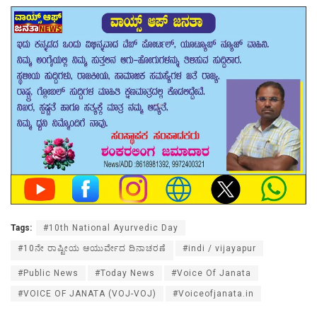
Tags:
#10th National Ayurvedic Day
#10ನೇ ರಾಷ್ಟೀಯ ಆಯುರ್ವೇದ ದಿನಾಚರಣೆ
#indi / vijayapur
#Public News
#Today News
#Voice Of Janata
#VOICE OF JANATA (VOJ-VOJ)
#Voiceofjanata.in