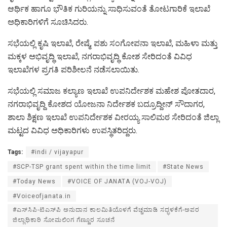
ಆರ್ಥಿಕ ಹಾಗೂ ಭೌತಿಕ ಗುರಿಯನ್ನು ಸಾಧಿಸುವಂತೆ ತೋಟಗಾರಿಕೆ ಇಲಾಖೆ
ಅಧಿಕಾರಿಗಳಿಗೆ ಸೂಚಿಸಿದರು.
ಸಭೆಯಲ್ಲಿ ಕೃಷಿ ಇಲಾಖೆ, ರೇಷ್ಮೆ, ಪಶು ಸಂಗೋಪನಾ ಇಲಾಖೆ, ಮಹಿಳಾ ಮತ್ತು
ಮಕ್ಕಳ ಅಭಿವೃದ್ಧಿ ಇಲಾಖೆ, ನಗರಾಭಿವೃದ್ಧಿ ಕೋಶ ಸೇರಿದಂತೆ ವಿವಿಧ
ಇಲಾಖೆಗಳ ಪ್ರಗತಿ ಪರಿಶೀಲನೆ ನಡೆಸಲಾಯಿತು.
ಸಭೆಯಲ್ಲಿ ಸಮಾಜ ಕಲ್ಯಾಣ ಇಲಾಖೆ ಉಪನಿರ್ದೇಶಕ ಮಹೇಶ ಪೋತದಾರ,
ನಗರಾಭಿವೃದ್ದಿ ಕೋಶದ ಯೋಜನಾ ನಿರ್ದೇಶಕ ಬದ್ರೂದ್ದೀನ್ ಸೌದಾಗರ,
ಶಾಲಾ ಶಿಕ್ಷಣ ಇಲಾಖೆ ಉಪನಿರ್ದೇಶಕ ವೀರಯ್ಯ ಸಾಲಿಮಠ ಸೇರಿದಂತೆ ಜಿಲ್ಲಾ
ಮಟ್ಟದ ವಿವಿಧ ಅಧಿಕಾರಿಗಳು ಉಪಸ್ಥಿತರಿದ್ದರು.
Tags:
#indi / vijayapur
#SCP-TSP grant spent within the time limit
#State News
#Today News
#VOICE OF JANATA (VOJ-VOJ)
#Voiceofjanata.in
#ಎಸ್‍ಸಿಪಿ-ಟಿಎಸ್‍ಪಿ ಅನುದಾನ ಕಾಲಮಿತಿಯೊಳಗೆ ವೆಚ್ಚಮಾಡಿ ಸದ್ಭಳಕೆಗೆ-ಅಪರ
ಜಿಲ್ಲಾಧಿಕಾರಿ ಸೋಮಲಿಂಗ ಗೆಣ್ಣೂರ ಸೂಚನೆ