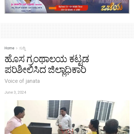
Home
ಸುದ್ದಿ
ಹೊಸ ಗ್ರಂಥಾಲಯ ಕಟ್ಟಡ
ಪರಿಶೀಲಿಸಿದ ಜಿಲ್ಲಾಧಿಕಾರಿ
Voice of janata
June 3, 2024