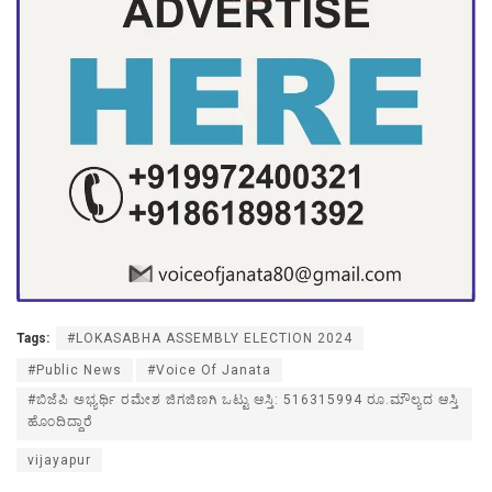
Tags:
#LOKASABHA ASSEMBLY ELECTION 2024
#Public News
#Voice Of Janata
#ಬಿಜೆಪಿ ಅಭ್ಯರ್ಥಿ ರಮೇಶ ಜಿಗಜಿಣಗಿ ಒಟ್ಟು ಆಸ್ತಿ: 516315994 ರೂ.ಮೌಲ್ಯದ ಆಸ್ತಿ
ಹೊಂದಿದ್ದಾರೆ
vijayapur