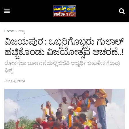
Home
ರಾಜ್ಯ
ವಿಜಯಪುರ : ಒಬ್ಬರಿಗೊಬ್ಬರು ಗುಲಾಲ್
ಹಚ್ಚಿಕೊಂಡು ವಿಜಯೋತ್ಸವ ಆಚರಣೆ..!
ಲೋಕಸಭಾ ಚುನಾವಣೆಯಲ್ಲಿ ಬಿಜೆಪಿ ಅಭ್ಯರ್ಥಿ ಬಹುತೇಕ ಗೆಲುವು
ಫಿಕ್ಸ್
June 4, 2024