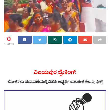
0
SHARES
ವಿಜಯಪುರ ಬ್ರೇಕಿಂಗ್:
ಲೋಕಸಭಾ ಚುನಾವಣೆಯಲ್ಲಿ ಬಿಜೆಪಿ ಅಭ್ಯರ್ಥಿ ಬಹುತೇಕ ಗೆಲುವು ಫಿಕ್ಸ್