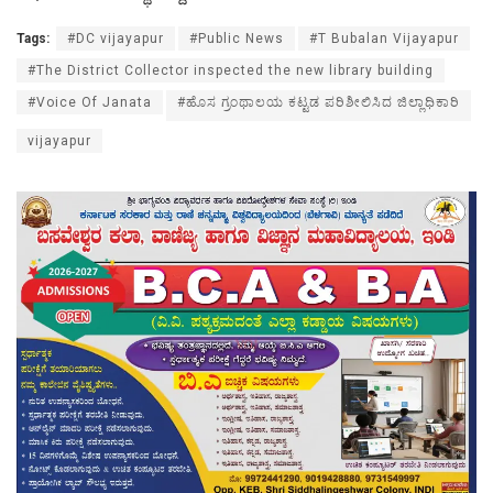
Tags:
#DC vijayapur
#Public News
#T Bubalan Vijayapur
#The District Collector inspected the new library building
#Voice Of Janata
#ಹೊಸ ಗ್ರಂಥಾಲಯ ಕಟ್ಟಡ ಪರಿಶೀಲಿಸಿದ ಜಿಲ್ಲಾಧಿಕಾರಿ
vijayapur