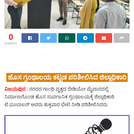
0
SHARES
ಹೊಸ ಗ್ರಂಥಾಲಯ ಕಟ್ಟಡ ಪರಿಶೀಲಿಸಿದ ಜಿಲ್ಲಾಧಿಕಾರಿ
ವಿಜಯಪುರ :
ನಗರದ ಗಾಂಧಿ ವೃತ್ತದ ರೇಡಿಯೋ ಮೈದಾನದಲ್ಲಿ
ನಿರ್ಮಾಣಗೊಂಡ ಹೊಸ ಸಾರ್ವಜನಿಕ ಗ್ರಂಥಾಲಯಕ್ಕೆ ಜಿಲ್ಲಾಧಿಕಾರಿ
ಟಿ.ಭೂಬಾಲನ್ ಅವರು ಶುಕ್ರವಾರ ಭೇಟಿ ನೀಡಿ ಪರಿಶೀಲಿಸಿದರು.