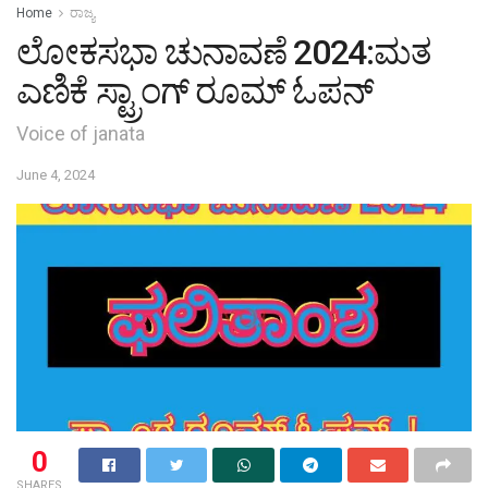
Home
ರಾಜ್ಯ
ಲೋಕಸಭಾ‌ ಚುನಾವಣೆ 2024:ಮತ
ಎಣಿಕೆ ಸ್ಟ್ರಾಂಗ್ ರೂಮ್ ಓಪನ್
Voice of janata
June 4, 2024
0
SHARES