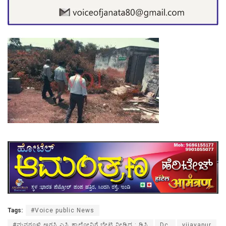
Tags:
#Voice public News
#ಮನಗೂಳಿ ಅಗಸಿ ಎಸ್ಸಿ ಕಾಲೋನಿಗೆ ಭೇಟಿ ನೀಡಿದ : ಡಿಸಿ
Dc.
vijayapur