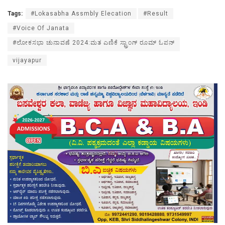
Tags:
#Lokasabha Assmbly Elecation
#Result
#Voice Of Janata
#ಲೋಕಸಭಾ‌ ಚುನಾವಣೆ 2024:ಮತ ಎಣಿಕೆ ಸ್ಟ್ರಾಂಗ್ ರೂಮ್ ಓಪನ್
vijayapur