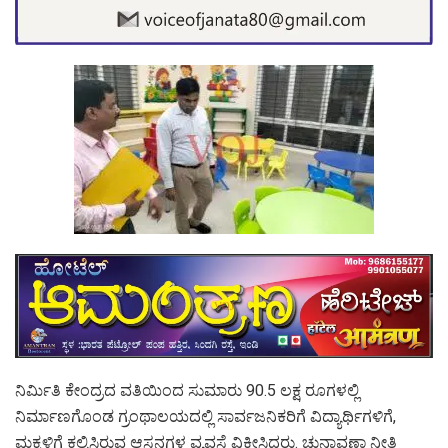
ನಿರ್ಮಿತಿ ಕೇಂದ್ರದ ವತಿಯಿಂದ ಸುಮಾರು 90.5 ಲಕ್ಷ ರೂಗಳಲ್ಲಿ
ನಿರ್ಮಾಣಗೊಂಡ ಗ್ರಂಥಾಲಯದಲ್ಲಿ ಸಾರ್ವಜನಿಕರಿಗೆ ವಿದ್ಯಾರ್ಥಿಗಳಿಗೆ,
ಮಕ್ಕಳಿಗೆ ಕಲ್ಪಿಸಿರುವ ಆಸನಗಳ ವ್ಯವಸ್ಥೆ ವಿಕ್ಷೀಸಿದರು. ಚುನಾವಣಾ ನೀತಿ