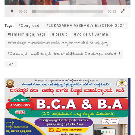
00:00
00:53
Tags:
#Congresd
#LOKASABHA ASSEMBLY ELECTION 2024
#ramesh gigajinagi
#Result
#Voice Of Janata
#ಲೋಕಸಭಾ ಚುನಾವಣೆಯಲ್ಲಿ ಬಿಜೆಪಿ ಅಭ್ಯರ್ಥಿ ಬಹುತೇಕ ಗೆಲುವು ಫಿಕ್ಸ್
#ವಿಜಯಪುರ : ಒಬ್ಬರಿಗೊಬ್ಬರು ಗುಲಾಲ್ ಹಚ್ಚಿಕೊಂಡು ವಿಜಯೋತ್ಸವ ಆಚರಣೆ..!
Bjp