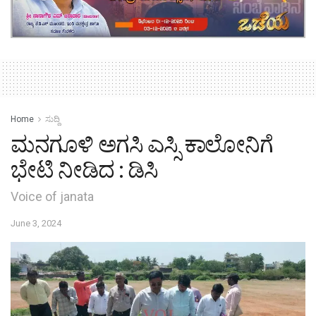
Home
ಸುದ್ದಿ
ಮನಗೂಳಿ ಅಗಸಿ ಎಸ್ಸಿ ಕಾಲೋನಿಗೆ
ಭೇಟಿ ನೀಡಿದ : ಡಿಸಿ
Voice of janata
June 3, 2024