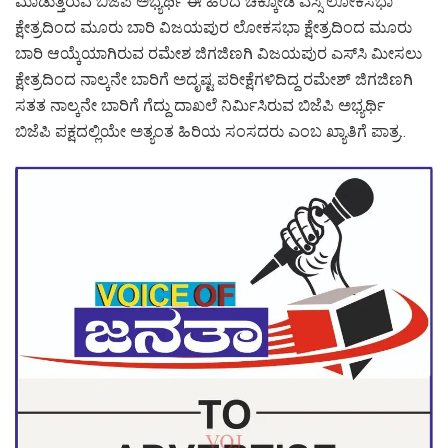
ಮಾಡುತ್ತಿರುವ ಬಿಜೆಪಿ ಅಭ್ಯರ್ಥಿ ಈ ಹಿಂದೆ ಚಿಕ್ಕೋಡಿ ಎಸ್ಸಿ ಲೋಕಸಭಾ
ಕ್ಷೇತ್ರದಿಂದ ಮೂರು ಬಾರಿ ವಿಜಯಪುರ ಲೋಕಸಭಾ ಕ್ಷೇತ್ರದಿಂದ ಮೂರು
ಬಾರಿ ಆಯ್ಕೆಯಾಗಿರುವ ರಮೇಶ ಜಿಗಜಿಣಗಿ ವಿಜಯಪುರ ಎಸ್‌ಸಿ ಮೀಸಲು
ಕ್ಷೇತ್ರದಿಂದ ನಾಲ್ಕನೇ ಬಾರಿಗೆ ಅದೃಷ್ಟ ಪರೀಕ್ಷೆಗಳಿದಿದ್ದ ರಮೇಶ್ ಜಿಗಜಿಣಗಿ
ಸತತ ನಾಲ್ಕನೇ ಬಾರಿಗೆ ಗೆದ್ದು ದಾಖಲೆ ನಿರ್ಮಿಸಿರುವ ಬಿಜೆಪಿ ಅಭ್ಯರ್ಥಿ
ಬಿಜೆಪಿ ಪಕ್ಷದಲ್ಲಿಯೇ ಅತ್ಯಂತ ಹಿರಿಯ ಸಂಸದರು ಎಂಬ ಖ್ಯಾತಿಗೆ ಪಾತ್ರ..