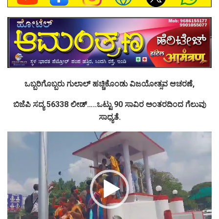
ಒಬ್ಬರಿಗೊಬ್ಬರು ಗುಲಾಲ್ ಹಚ್ಚಿಕೊಂಡು ವಿಜಯೋತ್ಸವ ಆಚರಣೆ,
ಬಿಜೆಪಿ ಸದ್ಯ 56338 ಲೀಡ್…..ಒಟ್ಟು 90 ಸಾವಿರ ಅಂತರದಿಂದ ಗೆಲುವು
ಸಾಧ್ಯತೆ.
Video
Player