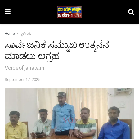
Home
ಸ್ಥಳೀಯ
ಸಾರ್ವಜನಿಕ ಸಮ್ಮುಖ ಉತ್ಕನನ
ಮಾಡಲು ಆಗ್ರಹ
Voiceofjanata.in
September 17, 2025