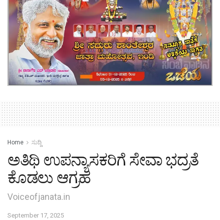
Home
ಸುದ್ದಿ
ಅತಿಥಿ ಉಪನ್ಯಾಸಕರಿಗೆ ಸೇವಾ ಭದ್ರತೆ
ಕೊಡಲು ಆಗ್ರಹ
Voiceofjanata.in
September 17, 2025