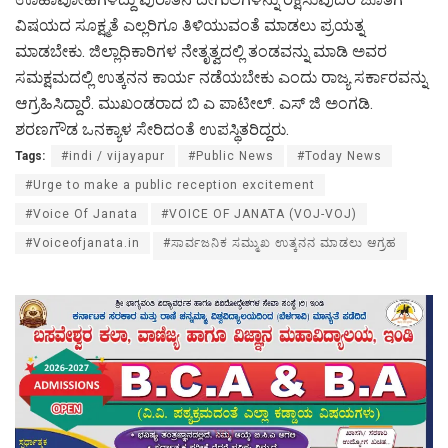
ವಿಷಯದ ಸೂಕ್ಷ್ಮತೆ ಎಲ್ಲರಿಗೂ ತಿಳಿಯುವಂತೆ ಮಾಡಲು ಪ್ರಯತ್ನ
ಮಾಡಬೇಕು. ಜಿಲ್ಲಾಧಿಕಾರಿಗಳ ನೇತೃತ್ವದಲ್ಲಿ ತಂಡವನ್ನು ಮಾಡಿ ಅವರ
ಸಮಕ್ಷಮದಲ್ಲಿ ಉತ್ಕನನ ಕಾರ್ಯ ನಡೆಯಬೇಕು ಎಂದು ರಾಜ್ಯ ಸರ್ಕಾರವನ್ನು
ಆಗ್ರಹಿಸಿದ್ದಾರೆ. ಮುಖಂಡರಾದ ಬಿ ಎ ಪಾಟೀಲ್. ಎಸ್ ಜಿ ಅಂಗಡಿ.
ಶರಣಗೌಡ ಒನಕ್ಯಾಳ ಸೇರಿದಂತೆ ಉಪಸ್ಥಿತರಿದ್ದರು.
Tags:
#indi / vijayapur
#Public News
#Today News
#Urge to make a public reception excitement
#Voice Of Janata
#VOICE OF JANATA (VOJ-VOJ)
#Voiceofjanata.in
#ಸಾರ್ವಜನಿಕ ಸಮ್ಮುಖ ಉತ್ಕನನ ಮಾಡಲು ಆಗ್ರಹ