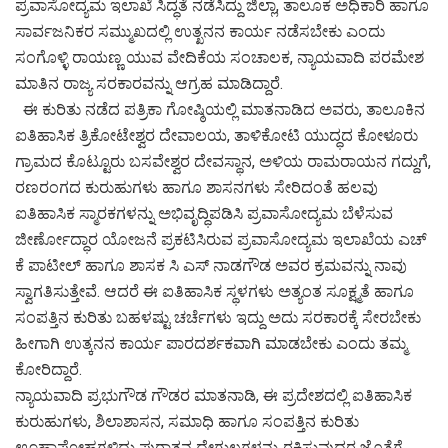
ಪ್ರವಾಸೋದ್ಯಮ ಇಲಾಖೆ ಸಿದ್ಧತೆ ನಡೆಸಿದ್ದು ಜಿಲ್ಲಾ, ತಾಲೂಕ ಅಧಿಕಾರಿ ಹಾಗೂ
ಸಾರ್ವಜನಿಕರ ಸಮ್ಮುಖದಲ್ಲಿ ಉತ್ಖನನ ಕಾರ್ಯ ನಡೆಸಬೇಕು ಎಂದು
ಸಂಗೊಳ್ಳಿ ರಾಯಣ್ಣ ಯುವ ವೇದಿಕೆಯ ಸಂಚಾಲಕ, ನ್ಯಾಯವಾದಿ ಪರಮೇಶ
ಮಾತಿನ ರಾಜ್ಯ ಸರಕಾರವನ್ನು ಆಗ್ರಹ ಮಾಡಿದ್ದಾರೆ.
ಈ ಕುರಿತು ನಡೆದ ಪತ್ರಿಕಾ ಗೋಷ್ಠಿಯಲ್ಲಿ ಮಾತನಾಡಿದ ಅವರು, ತಾಲೂಕಿನ
ಐತಿಹಾಸಿಕ ತ್ರಿಕೋಟೇಶ್ವರ ದೇವಾಲಯ, ತಾಳಿಕೋಟಿ ಯುದ್ಧದ ಕೋಳೂರು
ಗ್ರಾಮದ ಕೊಟ್ಟೂರು ಬಸವೇಶ್ವರ ದೇವಸ್ಥಾನ, ಅಳಿಯ ರಾಮರಾಯನ ಗದ್ದುಗೆ,
ರಣರಂಗದ ಕುರುಹುಗಳು ಹಾಗೂ ಶಾಸನಗಳು ಸೇರಿದಂತೆ ಹಲವು
ಐತಿಹಾಸಿಕ ಸ್ಮಾರಕಗಳನ್ನು ಅಭಿವೃದ್ಧಿಪಡಿಸಿ ಪ್ರವಾಸೋದ್ಯಮ ಬೆಳೆಸುವ
ಜೀರ್ಣೋದ್ಧಾರ ಯೋಜನೆ ಪ್ರಕಟಿಸಿರುವ ಪ್ರವಾಸೋದ್ಯಮ ಇಲಾಖೆಯ ಎಚ್
ಕೆ ಪಾಟೀಲ್ ಹಾಗೂ ಶಾಸಕ ಸಿ ಎಸ್ ನಾಡಗೌಡ ಅವರ ಕ್ರಮವನ್ನು ನಾವು
ಸ್ವಾಗತಿಸುತ್ತೇವೆ. ಆದರೆ ಈ ಐತಿಹಾಸಿಕ ಸ್ಥಳಗಳು ಅತ್ಯಂತ ಸೂಕ್ಷ್ಮತೆ ಹಾಗೂ
ಸಂಪತ್ತಿನ ಕುರಿತು ಬಹಳಷ್ಟು ಚರ್ಚೆಗಳು ಇದ್ದು ಅದು ಸರಕಾರಕ್ಕೆ ಸೇರಬೇಕು
ಹೀಗಾಗಿ ಉತ್ಕನನ ಕಾರ್ಯ ಪಾರದರ್ಶಕವಾಗಿ ಮಾಡಬೇಕು ಎಂದು ತಮ್ಮ
ಕೋರಿದ್ದಾರೆ.
ನ್ಯಾಯವಾದಿ ಪ್ರಭುಗೌಡ ಗೌಡರ ಮಾತನಾಡಿ, ಈ ಪ್ರದೇಶದಲ್ಲಿ ಐತಿಹಾಸಿಕ
ಕುರುಹುಗಳು, ಶಿಲಾಶಾಸನ, ಸಮಾಧಿ ಹಾಗೂ ಸಂಪತ್ತಿನ ಕುರಿತು
ಊಹಾಪೋಹಗಳಿದ್ದು ಪುರಾತನ ದೇಗುಲಗಳನ್ನು ರಕ್ಷಿಸುವುದರ ಜೊತೆಗೆ