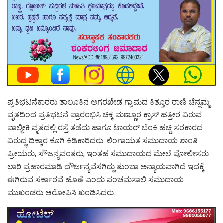
ಪ್ರತಿಭಟನೆಕಾರರು ತಾಲೂಕಿನ ಅಗರಖೇಡ ಗ್ರಾಮದ ಕಿತ್ತೂರ ರಾಣಿ ಚೆನ್ನಮ್ಮ
ವೃತದಿಂದ ಪ್ರತಿಭಟನೆ ಪ್ರಾರಂಭಿಸಿ ಚಿಕ್ಕ ಮಣ್ಣೂರ ಕ್ರಾಸ್ ಹತ್ತೀರ ವಿರುವ
ವಾಲ್ಮೀಕಿ ವೃತದಲ್ಲಿ ರಸ್ತೆ ತಡೆದು ಹಾಗೂ ಟಾಯರ್ ಬೆಂಕಿ ಹಚ್ಚಿ ಸರಕಾರದ
ವಿರುದ್ಧ ದಿಕ್ಕಾರ ಕೂಗಿ ಕಿಡಿಕಾರಿದರು. ಲಿಂಗಾಯತ ಸಮುದಾಯ ಶಾಂತಿ
ಪ್ರೀಯರು, ಸೌಜನ್ಯವಂತರು, ಇಂತಹ ಸಮುದಾಯದ ಮೇಲೆ ಪೋಲೀಸರು
ಲಾಠಿ ಪ್ರಹಾರಮಾಡಿ ದೌರ್ಜನ್ಯವೆಸಗಿದ್ದು ತುಂಬಾ ಅನ್ಯಾಯವಾಗಿದೆ ಇದಕ್ಕೆ
ಈಗಿರುವ ಸರ್ಕಾರವೆ ಹೊಣೆ ಎಂದು ಪಂಚಮಸಾಲಿ ಸಮುದಾಯ
ಮುಖಂಡರು ಆರೋಪಿಸಿ ಖಂಡಿಸಿದರು.