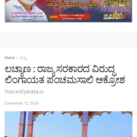
Home
ರಾಜ್ಯ
ಲಚ್ಯಾಣ : ರಾಜ್ಯ ಸರಕಾರದ ವಿರುದ್ಧ
ಲಿಂಗಾಯತ ಪಂಚಮಸಾಲಿ ಆಕ್ರೋಶ
Voiceofjanata.in
December 12, 2024