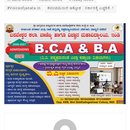
#Voiceofjanata.in
#ಪಂಚಮಸಾಲಿ ಆಕ್ರೋಶ : ಸರ್ಕಾರಕ್ಕೆ ಎಚ್ಚರಿಕೆ..!