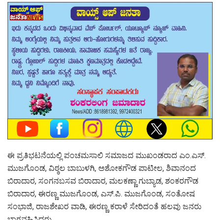
ಈ ಪ್ರತಿಭಟನೆಯಲ್ಲಿ ಪಂಚಮಸಾಲಿ ಸಮಾಜದ ಮುಖಂಡರಾದ ಎಂ.ಎಸ್.
ಮುಜಗೊಂಡ, ವಿಠ್ಠಲ ಬಾಬುಳಗಿ, ಅಶೋಕಗೌಡ ಪಾಟೀಲ, ಶಿವಾನಂದ
ಬಿರಾದಾರ, ಸಂಗನಬಸವ ಬಿರಾದಾರ, ಮಲಕಣ್ಣಾ ಗುಬ್ಯಾಡ, ಶಂಕರಗೌಡ
ಬಿರಾದಾರ, ಈರಣ್ಣ ಮುಜಗೊಂಡ, ಎಸ್.ಪಿ. ಮುಜಗೊಂಡ, ಸಂತೋಷ
ಸಂಭಾಜಿ, ರಾಜಶೇಖರ ವಾಡಿ, ಈರಣ್ಣ ಕರಾಳೆ ಸೇರಿದಂತೆ ಹಲವು ಜನರು
ಭಾಗವಹಿಸಿದ್ದರು.