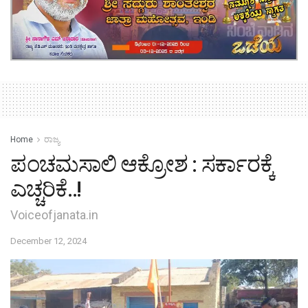
Home
ರಾಜ್ಯ
ಪಂಚಮಸಾಲಿ ಆಕ್ರೋಶ : ಸರ್ಕಾರಕ್ಕೆ
ಎಚ್ಚರಿಕೆ..!
Voiceofjanata.in
December 12, 2024