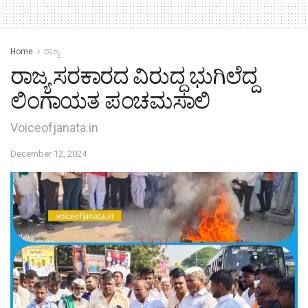
Home
ರಾಜ್ಯ
ರಾಜ್ಯ ಸರಕಾರದ ವಿರುದ್ಧ ಭುಗಿಲೆದ್ದ
ಲಿಂಗಾಯತ ಪಂಚಮಸಾಲಿ
Voiceofjanata.in
December 12, 2024