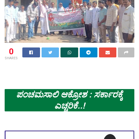
0
SHARES
ಪಂಚಮಸಾಲಿ ಆಕ್ರೋಶ : ಸರ್ಕಾರಕ್ಕೆ
ಎಚ್ಚರಿಕೆ..!