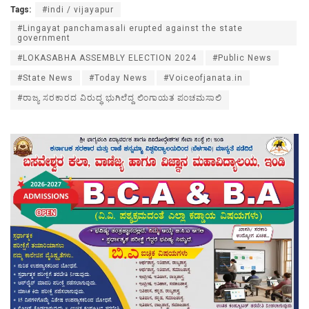
Tags:
#indi / vijayapur
#Lingayat panchamasali erupted against the state
government
#LOKASABHA ASSEMBLY ELECTION 2024
#Public News
#State News
#Today News
#Voiceofjanata.in
#ರಾಜ್ಯ ಸರಕಾರದ ವಿರುದ್ಧ ಭುಗಿಲೆದ್ದ ಲಿಂಗಾಯತ ಪಂಚಮಸಾಲಿ