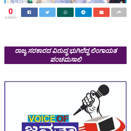
0
SHARES
ರಾಜ್ಯ ಸರಕಾರದ ವಿರುದ್ಧ ಭುಗಿಲೆದ್ದ ಲಿಂಗಾಯತ
ಪಂಚಮಸಾಲಿ