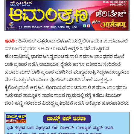
ಇಂಡಿ :
ಡಿಸೆಂಬರ್ ಹತ್ತರಂದು ಬೆಳಗಾವಿಯಲ್ಲಿ ಲಿಂಗಾಯತ ಪಂಚಮಸಾಲಿ
ಸಮಾಜದ ಪ್ರವರ್ಗ ೨ಅ ಮೀಸಲಾತಿಗೆ ಆಗ್ರಹಿಸಿ ನಡೆಯುತ್ತಿರುವ
ಹೋರಾಟದಲ್ಲಿ ಭಾಗವಹಿಸಿದ್ದ ಪಂಚಮಸಾಲಿ ಸಮಾಜ ಬಾಂಧವರ ಮೇಲೆ
ಲಾಠಿ ಪ್ರಹಾರ ನಡೆಸಿ ಅಮಾಯಕ, ರೈತರು ಹಾಗೂ ವಕೀಲರು ಸೇರಿದಂತೆ
ಹಲವರ ಮೇಲೆ ಲಾಠಿ ಪ್ರಹಾರ ಮಾಡಿಸಿದ ಮುಖ್ಯಮಂತ್ರಿ ಸಿದ್ದರಾಮಯ್ಯನವರ
ಮೇಲೆ ಮತ್ತು ಬೆಳಗಾವಿಯ ಪೊಲೀಸ್ ಎಡಿಜಿಪಿ ಮೇಲೆ ಸೂಕ್ತ ಕ್ರಮ
ಕೈಗೊಳ್ಳುವಂತೆ ಆಗ್ರಹಿಸಿ ಲಿಂಗಾಯತ ಪಂಚಮಸಾಲಿ ಸಮಾಜ ಬಾಂಧವರು
ಗುರುವಾರ‌ ತಾಲ್ಲೂಕಿನ ಸಾತಲಗಾಂವ ಗ್ರಾಮದಲ್ಲಿ ರಸ್ತೆ ತಡೆದು ಟಾಯರ್
ಬೆಂಕಿ ಹಚ್ಚಿ ಸರಕಾರದ ವಿರುದ್ಧ ಪ್ರತಿಭಟನೆ ನಡೆಸಿ ಆಕ್ರೋಶ ಹೊರಹಾಕಿದರು.