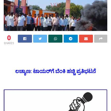
0
SHARES
ಲಚ್ಯಾಣ: ಟಾಯರ್‌ಗೆ ಬೆಂಕಿ ಹಚ್ಚಿ ಪ್ರತಿಭಟನೆ