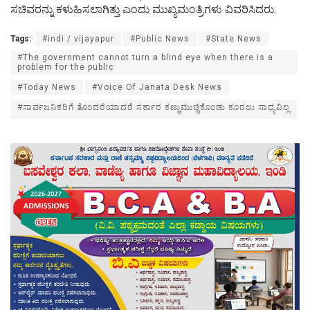
ಸಚಿವರನ್ನು ಕಳುಹಿಸಲಾಗಿತ್ತು ಎಂದು ಮುಖ್ಯಮಂತ್ರಿಗಳು ವಿವರಿಸಿದರು.
Tags:
#indi / vijayapur
#Public News
#State News
#The government cannot turn a blind eye when there is a
problem for the public
#Today News
#Voice Of Janata Desk News
#ಸಾರ್ವಜನಿಕರಿಗೆ ತೊಂದರೆಯಾದರೆ ಸರ್ಕಾರ ಕಣ್ಣುಮುಚ್ಚಿಕೊಂಡು ಕೂರಲು ಸಾಧ್ಯವಿಲ್ಲ