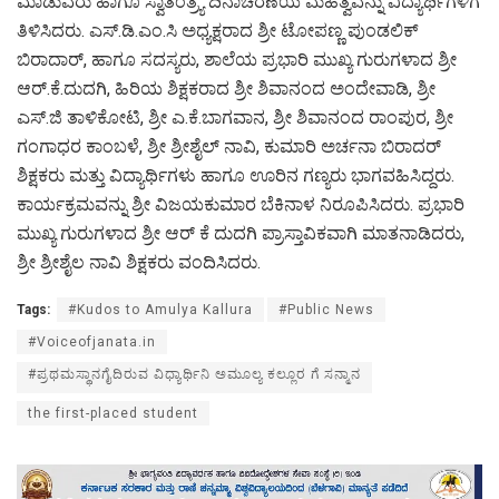
ಮಾಡುವರು ಹಾಗೂ ಸ್ವಾತಂತ್ರ್ಯ ದಿನಾಚರಣೆಯ ಮಹತ್ವವನ್ನು ವಿದ್ಯಾರ್ಥಿಗಳಿಗೆ
ತಿಳಿಸಿದರು. ಎಸ್.ಡಿ.ಎಂ.ಸಿ ಅಧ್ಯಕ್ಷರಾದ ಶ್ರೀ ಟೋಪಣ್ಣ ಪುಂಡಲಿಕ್
ಬಿರಾದಾರ್, ಹಾಗೂ ಸದಸ್ಯರು, ಶಾಲೆಯ ಪ್ರಭಾರಿ ಮುಖ್ಯ ಗುರುಗಳಾದ ಶ್ರೀ
ಆರ್.ಕೆ.ದುದಗಿ, ಹಿರಿಯ ಶಿಕ್ಷಕರಾದ ಶ್ರೀ ಶಿವಾನಂದ ಅಂದೇವಾಡಿ, ಶ್ರೀ
ಎಸ್.ಜಿ ತಾಳಿಕೋಟಿ, ಶ್ರೀ ಎ.ಕೆ.ಬಾಗವಾನ, ಶ್ರೀ ಶಿವಾನಂದ ರಾಂಪುರ, ಶ್ರೀ
ಗಂಗಾಧರ ಕಾಂಬಳೆ, ಶ್ರೀ ಶ್ರೀಶೈಲ್ ನಾವಿ, ಕುಮಾರಿ ಅರ್ಚನಾ ಬಿರಾದರ್
ಶಿಕ್ಷಕರು ಮತ್ತು ವಿದ್ಯಾರ್ಥಿಗಳು ಹಾಗೂ ಊರಿನ ಗಣ್ಯರು ಭಾಗವಹಿಸಿದ್ದರು.
ಕಾರ್ಯಕ್ರಮವನ್ನು ಶ್ರೀ ವಿಜಯಕುಮಾರ ಬೆಕಿನಾಳ ನಿರೂಪಿಸಿದರು. ಪ್ರಭಾರಿ
ಮುಖ್ಯ ಗುರುಗಳಾದ ಶ್ರೀ ಆರ್ ಕೆ ದುದಗಿ ಪ್ರಾಸ್ತಾವಿಕವಾಗಿ ಮಾತನಾಡಿದರು,
ಶ್ರೀ ಶ್ರೀಶೈಲ ನಾವಿ ಶಿಕ್ಷಕರು ವಂದಿಸಿದರು.
Tags:
#Kudos to Amulya Kallura
#Public News
#Voiceofjanata.in
#ಪ್ರಥಮಸ್ಥಾನಗೈದಿರುವ ವಿಧ್ಯಾರ್ಥಿನಿ ಅಮೂಲ್ಯ ಕಲ್ಲೂರ ಗೆ ಸನ್ಮಾನ
the first-placed student