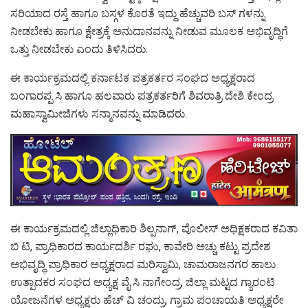
ಸರಿಯಾದ ರಸ್ತೆ ಹಾಗೂ ಬಸ್ಗಳ ಕೊರತೆ ಇದ್ದು ಹೆಚ್ಚುವರಿ ಬಸ್ ಗಳನ್ನು
ನೀಡಬೇಕು ಹಾಗೂ ಕ್ಷೇತ್ರಕ್ಕೆ ಅನುದಾನವನ್ನು ನೀಡುವ ಮೂಲಕ ಅಭಿವೃದ್ಧಿಗೆ
ಒತ್ತು ನೀಡಬೇಕು ಎಂದು ತಿಳಿಸಿದರು.
ಈ ಕಾರ್ಯಕ್ರಮದಲ್ಲಿ ಕರ್ನಾಟಕ ಪತ್ರಕರ್ತರ ಸಂಘದ ಅಧ್ಯಕ್ಷರಾದ
ಬಂಗಾರಪ್ಪ ಸಿ ಹಾಗೂ ಹಲವಾರು ಪತ್ರಕರ್ತರಿಗೆ ಶಿವರಾತ್ರಿ ದೇಶಿ ಕೇಂದ್ರ
ಮಹಾಸ್ವಾಮೀಜಿಗಳು ಸನ್ಮಾನವನ್ನು ಮಾಡಿದರು.
ಈ ಕಾರ್ಯಕ್ರಮದಲ್ಲಿ ಜಿಲ್ಲಾಧಿಕಾರಿ ಶಿಲ್ಪನಾಗ್, ಪೊಲೀಸ್ ಅಧಿಕ್ಷಕರಾದ ಕವಿತಾ
ಬಿ ಟಿ, ಪ್ರಾಧಿಕಾರದ ಕಾರ್ಯದರ್ಶಿ ರಘು, ಕಾವೇರಿ ಅಚ್ಚು ಕಟ್ಟು ಪ್ರದೇಶ
ಅಭಿವೃದ್ಧಿ ಪ್ರಾಧಿಕಾರ ಅಧ್ಯಕ್ಷರಾದ ಮರಿಸ್ವಾಮಿ, ಚಾಮರಾಜನಗರ ಹಾಲು
ಉತ್ಪಾದಕರ ಸಂಘದ ಅಧ್ಯಕ್ಷ ವೈ ಸಿ ನಾಗೇಂದ್ರ, ಜಿಲ್ಲಾ ಮಟ್ಟದ ಗ್ಯಾರಂಟಿ
ಯೋಜನೆಗಳ ಅಧ್ಯಕ್ಷರು ಹೆಚ್‌ ವಿ ಚಂದ್ರು, ಗ್ರಾಮ ಪಂಚಾಯತಿ ಅಧ್ಯಕ್ಷರೇ