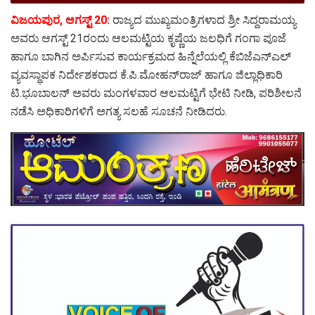
ವಿಜಯಪುರ, ಆಗಸ್ಟ್ 20:
ರಾಜ್ಯದ ಮುಖ್ಯಮಂತ್ರಿಗಳಾದ ಶ್ರೀ ಸಿದ್ದರಾಮಯ್ಯ
ಅವರು ಆಗಸ್ಟ್ 21ರಂದು ಆಲಮಟ್ಟಿಯ ಕೃಷ್ಣೆಯ ಜಲಧಿಗೆ ಗಂಗಾ ಪೂಜೆ
ಹಾಗೂ ಬಾಗಿನ ಅರ್ಪಿಸುವ ಕಾರ್ಯಕ್ರಮದ ಹಿನ್ನೆಲೆಯಲ್ಲಿ ಕೆಬಿಜೆಎನ್‍ಎಲ್
ವ್ಯವಸ್ಥಾಪಕ ನಿರ್ದೇಶಕರಾದ ಕೆ.ಪಿ.ಮೋಹನ್‍ರಾಜ್ ಹಾಗೂ ಜಿಲ್ಲಾಧಿಕಾರಿ
ಟಿ.ಭೂಬಾಲನ್ ಅವರು ಮಂಗಳವಾರ ಆಲಮಟ್ಟಿಗೆ ಭೇಟಿ ನೀಡಿ, ಪರಿಶೀಲನೆ
ನಡೆಸಿ ಅಧಿಕಾರಿಗಳಿಗೆ ಅಗತ್ಯ ಸಲಹೆ ಸೂಚನೆ ನೀಡಿದರು.