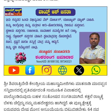
ಶ್ರೀ ಶಿವರಾತ್ರಿದೇಶಿ ಕೇಂದ್ರೀಯ ಮಹಾಸ್ವಾಮೀಜಿಗಳು ಮಾತನಾಡಿ ಮಾದಪ್ಪನ
ಸನ್ನಿಧಾನದಲ್ಲಿ ಪ್ರತಿವರ್ಷದಂತೆ ಸಾಮೂಹಿಕ ವಿವಾಹದಲ್ಲಿ
ಪಾಲ್ಗೊಂಡಿರುವುದು ಬಹಳ ಸಂತೋಷದ ಸಂಗತಿಯಾಗಿದೆ. ಕತ್ತಲೆ ರಾಜ್ಯಕ್ಕೆ
ಬೆಳಕು ಚೆಲ್ಲಿದ್ದು ನಮ್ಮ ಮಹದೇಶ್ವರರು ಹಾಗಿದ್ದರೆ. ಈ ಪುಣ್ಯ ಕ್ಷೇತ್ರಕ್ಕೆ
ಬರುವವರು ದ್ವೇಷ ಮೋಸ ಅಸೂಯೆಯನ್ನು ಬಿಟ್ಟುಬಿಡಬೇಕು. 64 ನವ