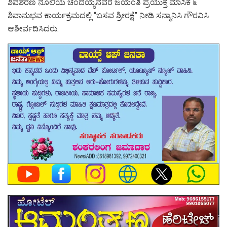
ಶಿವಶರಣ ನೂಲಿಯ ಚಂದಯ್ಯನವರ ಜಯಂತಿ ಪ್ರಯುಕ್ತ ಮಾಸಿಕ ೬
ಶಿವಾನುಭವ ಕಾರ್ಯಕ್ರಮದಲ್ಲಿ “ಬಸವ ಶ್ರೀರಕ್ಷೆ” ನೀಡಿ ಸನ್ಮಾನಿಸಿ ಗೌರವಿಸಿ
ಆಶೀರ್ವದಿಸಿದರು.