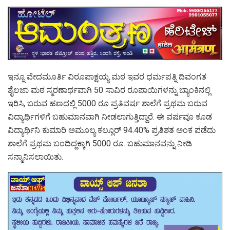
ಇನ್ನೂ‌ ವೇದಮೂರ್ತಿ ವಿರೂಪಾಕ್ಷಯ್ಯ ಮಠ ಇವರ ಧರ್ಮಪತ್ನಿ ದಿವಂಗತ
ಶೈಲಜಾ ಮಠ ಸ್ಮರಣಾರ್ಥವಾಗಿ 50 ಸಾವಿರ ರೂಪಾಯಿಗಳನ್ನು ಬ್ಯಾಂಕಿನಲ್ಲಿ
ಇರಿಸಿ, ಬರುವ ಹಣದಲ್ಲಿ 5000 ರೂ ಪ್ರತಿವರ್ಷ ಶಾಲೆಗೆ ಪ್ರಥಮ ಬರುವ
ವಿದ್ಯಾರ್ಥಿಗಳಿಗೆ ಬಹುಮಾನವಾಗಿ ನೀಡಲಾಗುತ್ತಿದ್ದಾರೆ. ಈ ವರ್ಷವೂ ಕೂಡ
ವಿದ್ಯಾರ್ಥಿನಿ ಕುಮಾರಿ ಅಮೂಲ್ಯ ಕಲ್ಲೂರ್ 94.40% ಪ್ರತಿಶತ ಅಂಕ ಪಡೆದು
ಶಾಲೆಗೆ ಪ್ರಥಮ ಬಂದಿದ್ದಕ್ಕಾಗಿ 5000 ರೂ. ಬಹುಮಾನವನ್ನು ನೀಡಿ
ಸನ್ಮಾನಿಸಲಾಯಿತು.