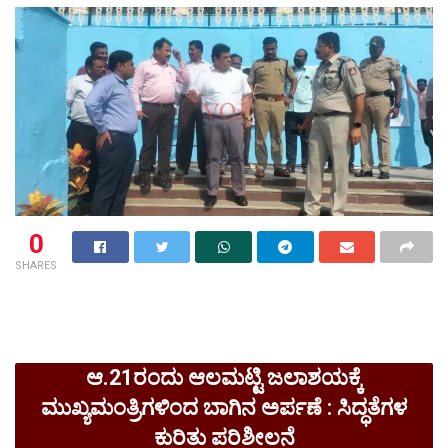
0
SHARES
ಆ.21ರಂದು ಆಲಮಟ್ಟಿ ಜಲಾಶಯಕ್ಕೆ
ಮುಖ್ಯಮಂತ್ರಿಗಳಿಂದ ಬಾಗಿನ ಅರ್ಪಣೆ : ಸಿದ್ಧತೆಗಳ
ಕುರಿತು ಪರಿಶೀಲನೆ