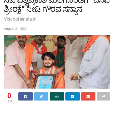
ಶ್ರೀರಕ್ಷೆ” ನೀಡಿ ಗೌರವ ಸನ್ಮಾನ
Voiceofjanata.in
August 21, 2024
0
SHARES