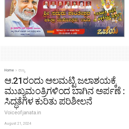
Home
ರಾಜ್ಯ
ಆ.21ರಂದು ಆಲಮಟ್ಟಿ ಜಲಾಶಯಕ್ಕೆ
ಮುಖ್ಯಮಂತ್ರಿಗಳಿಂದ ಬಾಗಿನ ಅರ್ಪಣೆ :
ಸಿದ್ಧತೆಗಳ ಕುರಿತು ಪರಿಶೀಲನೆ
Voiceofjanata.in
August 21, 2024