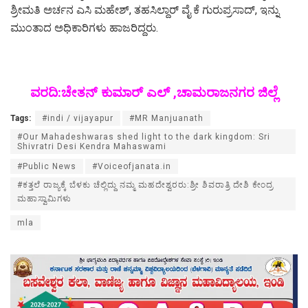
ಶ್ರೀಮತಿ ಅರ್ಚನ ಎಸಿ ಮಹೇಶ್, ತಹಸಿಲ್ದಾರ್ ವೈ ಕೆ ಗುರುಪ್ರಸಾದ್, ಇನ್ನು
ಮುಂತಾದ ಅಧಿಕಾರಿಗಳು ಹಾಜರಿದ್ದರು.
ವರದಿ:ಚೇತನ್ ಕುಮಾರ್ ಎಲ್ ,ಚಾಮರಾಜನಗರ ಜಿಲ್ಲೆ
Tags:
#indi / vijayapur
#MR Manjuanath
#Our Mahadeshwaras shed light to the dark kingdom: Sri
Shivratri Desi Kendra Mahaswami
#Public News
#Voiceofjanata.in
#ಕತ್ತಲೆ ರಾಜ್ಯಕ್ಕೆ ಬೆಳಕು ಚೆಲ್ಲಿದ್ದು ನಮ್ಮ ಮಹದೇಶ್ವರರು:ಶ್ರೀ ಶಿವರಾತ್ರಿ ದೇಶಿ ಕೇಂದ್ರ
ಮಹಾಸ್ವಾಮಿಗಳು
mla