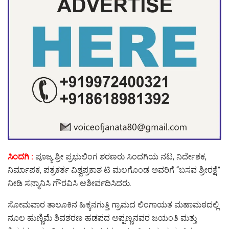
ಸಿಂದಗಿ :
ಪೂಜ್ಯ ಶ್ರೀ ಪ್ರಭುಲಿಂಗ ಶರಣರು ಸಿಂದಗಿಯ ನಟ, ನಿರ್ದೇಶಕ,
ನಿರ್ಮಾಪಕ, ಪತ್ರಕರ್ತ ವಿಶ್ವಪ್ರಕಾಶ ಟಿ ಮಲಗೊಂಡ ಅವರಿಗೆ “ಬಸವ ಶ್ರೀರಕ್ಷೆ”
ನೀಡಿ ಸನ್ಮಾನಿಸಿ ಗೌರವಿಸಿ ಆಶೀರ್ವದಿಸಿದರು.
ಸೋಮವಾರ ತಾಲೂಕಿನ ಹಿಕ್ಕನಗುತ್ತಿ ಗ್ರಾಮದ ಲಿಂಗಾಯತ ಮಹಾಮಠದಲ್ಲಿ
ನೂಲ ಹುಣ್ಣಿಮೆ ಶಿವಶರಣ ಹಡಪದ ಅಪ್ಪಣ್ಣನವರ ಜಯಂತಿ ಮತ್ತು