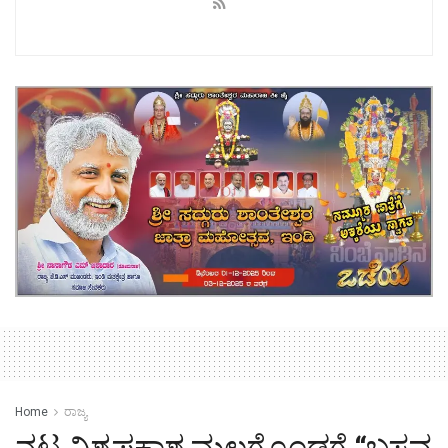
Home
ರಾಜ್ಯ
ನಟ ವಿಶ್ವಪ್ರಕಾಶ ಮಲಗೊಂಡಗೆ “ಬಸವ