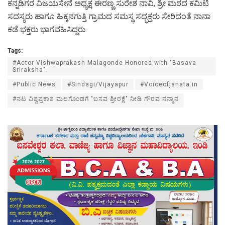
ಕನ್ನಡಿಗರ ವಿಜಯಸೇನೆ ಅಧ್ಯಕ್ಷ ಈರಣ್ಣ ಸುರೇಶ ನಾವಿ, ಶ್ರೀ ಮಠದ ಕಮಿಟಿ
ಸದಸ್ಯರು ಹಾಗೂ ಹಿಕ್ಕನಗುತ್ತಿ ಗ್ರಾಮದ ಸಮಸ್ಥ ಸದ್ಭಕ್ತರು ಸೇರಿದಂತೆ ನಾನಾ
ಕಡೆ ಭಕ್ತರು ಭಾಗವಹಿಸಿದ್ದರು‌.
Tags:
#Actor Vishwaprakash Malagonde Honored with "Basava
Sriraksha".
#Public News
#Sindagi/Vijayapur
#Voiceofjanata.in
#ನಟ ವಿಶ್ವಪ್ರಕಾಶ ಮಲಗೊಂಡಗೆ "ಬಸವ ಶ್ರೀರಕ್ಷೆ" ನೀಡಿ ಗೌರವ ಸನ್ಮಾನ