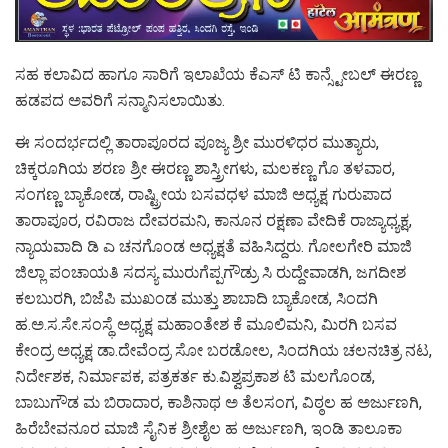
ಸಹ ಕಲಾವಿದ ಹಾಗೂ ಸಾರಿಗೆ ಇಲಾಖೆಯ ಕೆಎಸ್ ಟಿ ಕಾನ್ಸ್ಟೇಬಲ್ ಈರಣ್ಣ
ಹಡಪದ ಅವರಿಗೆ ಸನ್ಮಾನಿಸಲಾಯಿತು.
ಈ ಸಂದರ್ಭದಲ್ಲಿ ತಾರಾಪೂರದ ಪೂಜ್ಯ ಶ್ರೀ ಮುರಳಿಧರ ಮುತ್ಯಾರು,
ಚಿಕ್ಕರೂಗಿಯ ಶರಣ ಶ್ರೀ ಈರಣ್ಣ ಶಾಸ್ತ್ರೀಗಳು, ಮಲಕಣ್ಣ ಗೊ ತಳವಾರ,
ಸಂಗಣ್ಣ ಬ್ಯಾಕೋಡ, ರಾಷ್ಟ್ರೀಯ ಬಸವಧಳ ಮಾಜಿ ಅಧ್ಯಕ್ಷ ಗುರುಪಾದ
ತಾರಾಪೂರ, ರವಿರಾಜ ದೇವರಮನಿ, ಕಾನೂನ ರಕ್ಷಣಾ ವೇದಿಕೆ ರಾಜ್ಯಾಧ್ಯಕ್ಷ,
ನ್ಯಾಯವಾದಿ ಡಿ ಎ ಚನಗೊಂಡ ಅಧ್ಯಕ್ಷತೆ ವಹಿಸಿದ್ದರು. ಗೋಲಗೇರಿ ಮಾಜಿ
ಜಿಲ್ಲಾ ಪಂಚಾಯತಿ ಸದಸ್ಯ ಮುರುಗೆಪ್ಪಗೌಡ್ರು ಸಿ ರುದ್ದೇವಾಡಗಿ, ಜಗದೀಶ
ಕಲಬುರಗಿ, ಬಿಜೆಪಿ ಮುಖಂಡ ಮುತ್ತು ಶಾಬಾದಿ ಬ್ಯಾಕೋಡ, ಸಿಂದಗಿ
ಹ.ಅ.ಸ.ಸೇ.ಸಂಸ್ಥೆ ಅಧ್ಯಕ್ಷ ಮಹಾಂತೇಶ ಕೆ ಮೂಲಿಮನಿ, ಮಿರಗಿ ಬಸವ
ಕೇಂದ್ರ ಅಧ್ಯಕ್ಷ ಡಾ.ದೇವೆಂದ್ರ ಸೋ ಬರಡೋಲ, ಸಿಂದಗಿಯ ಚಲನಚಿತ್ರ ನಟ,
ನಿರ್ದೇಶಕ, ನಿರ್ಮಾಪಕ, ಪತ್ರಕರ್ತ ಕು.ವಿಶ್ವಪ್ರಕಾಶ ಟಿ ಮಲಗೊಂಡ,
ಬಾಬುಗೌಡ ಮ ಬಿರಾದಾರ, ಕಾಶಿನಾಥ ಅ ತೆಲಸಂಗ, ವಿಠ್ಠಲ ಹ ಅರ್ಜುಣಗಿ,
ಹಿರೆಬೇವನೂರ ಮಾಜಿ ಸೈನಿಕ ಶ್ರೀಶೈಲ ಹ ಅರ್ಜುಣಗಿ, ಇಂಡಿ ತಾಲೂಕಾ