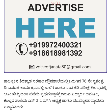
ತಾಲ್ಲೂಕಿನ ಶಿರಶ್ಯಾಡ ಸರಕಾರಿ ಪ್ರೌಢಶಾಲೆಯಲ್ಲಿ ಜರುಗಿದ 78 ನೇ ಸ್ವತಂತ್ರ
ದಿನಾಚರಣೆ‌‌ ಕಾರ್ಯಕ್ರಮದಲ್ಲಿ ಶಾಲೆಗೆ ಹಾಗೂ ನಾದ ಕೆಡಿ ಪರೀಕ್ಷೆ ಕೇಂದ್ರದಲ್ಲಿ
ಅತೀ ಹೆಚ್ಚು ಅಂಕ ಪಡೆದು ಪ್ರಥಮಸ್ಥಾನಗೈದಿರುವ ವಿಧ್ಯಾರ್ಥಿ ಅಮೂಲ್ಯ
ಕಲ್ಲೂರ ಶಾಲೆಯ ಎಸ್ ಡಿ ಎಮ್ ಸಿ ಅಧ್ಯಕ್ಷ ಹಾಗೂ ಮುಖ್ಯೋಪಾಧ್ಯಾಯರು
ಸನ್ಮಾನಿಸಿದರು.