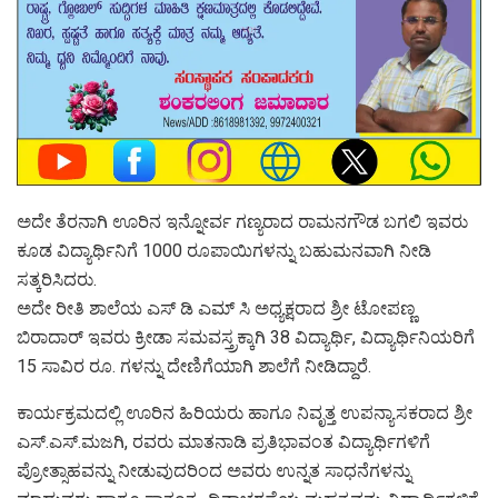
ಅದೇ ತೆರನಾಗಿ ಊರಿನ ಇನ್ನೋರ್ವ ಗಣ್ಯರಾದ ರಾಮನಗೌಡ ಬಗಲಿ ಇವರು
ಕೂಡ ವಿದ್ಯಾರ್ಥಿನಿಗೆ 1000 ರೂಪಾಯಿಗಳನ್ನು ಬಹುಮನವಾಗಿ ನೀಡಿ
ಸತ್ಕರಿಸಿದರು.
ಅದೇ ರೀತಿ ಶಾಲೆಯ ಎಸ್ ಡಿ ಎಮ್ ಸಿ ಅಧ್ಯಕ್ಷರಾದ ಶ್ರೀ ಟೋಪಣ್ಣ
ಬಿರಾದಾರ್ ಇವರು ಕ್ರೀಡಾ ಸಮವಸ್ತ್ರಕ್ಕಾಗಿ 38 ವಿದ್ಯಾರ್ಥಿ, ವಿದ್ಯಾರ್ಥಿನಿಯರಿಗೆ
15 ಸಾವಿರ ರೂ. ಗಳನ್ನು ದೇಣಿಗೆಯಾಗಿ ಶಾಲೆಗೆ ನೀಡಿದ್ದಾರೆ.
ಕಾರ್ಯಕ್ರಮದಲ್ಲಿ ಊರಿನ ಹಿರಿಯರು ಹಾಗೂ ನಿವೃತ್ತ ಉಪನ್ಯಾಸಕರಾದ ಶ್ರೀ
ಎಸ್.ಎಸ್.ಮಜಗಿ, ರವರು ಮಾತನಾಡಿ ಪ್ರತಿಭಾವಂತ ವಿದ್ಯಾರ್ಥಿಗಳಿಗೆ
ಪ್ರೋತ್ಸಾಹವನ್ನು ನೀಡುವುದರಿಂದ ಅವರು ಉನ್ನತ ಸಾಧನೆಗಳನ್ನು