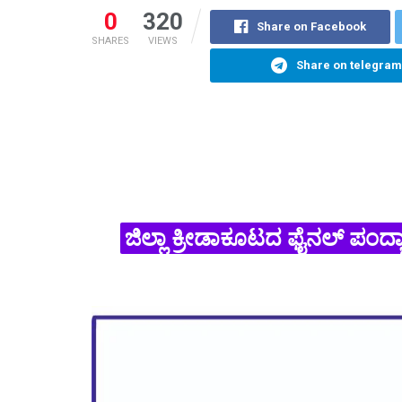
0
320
Share on Facebook
SHARES
VIEWS
Share on telegram
ಜಿಲ್ಲಾ ಕ್ರೀಡಾಕೂಟದ ಫೈನಲ್ ಪಂದ್ಯಾವ