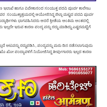
ಕ್ಷಣ ಇಲಾಖೆ ಹಾಗೂ ವಿವೇಕಾನಂದ ಸಂಯುಕ್ತ ಪದವಿ ಪೂರ್ವ ಕಾಲೇಜು
 ಸಂಯುಕ್ತಾಶ್ರಯದಲ್ಲಿ ಆಯೋಜಿಸಿದ್ದ ಜಿಲ್ಲಾ ಮಟ್ಟದ ಪದವಿ ಪೂರ್ವ
ವಿದ್ಯಾರ್ಥಿಗಳು ಭಾಗವಹಿಸಿದರು ಆದರೆ ಕ್ರೀಡೆಯ ಅಂತಿಮ ಅಂತದಲ್ಲಿ
ಲದೇ ಇರುವ ಕಾರಣ ಪಂದ್ಯ ವನ್ನು ರದ್ದು ಮಾಡಿದ್ದು ಎಷ್ಟರಮಟ್ಟಿಗೆ
ದೆ ಆಟವನ್ನು ರದ್ದುಪಡಿಸಿ , ಪಂದ್ಯವನ್ನು ಮರು ದಿನ ನಡೆಸಲಾಗುವುದು
ಖೊ ಖೋ ಪಂದ್ಯಾವಳಿಗೆ ನಿಯೋಜಿಸಿದ್ದ ತೀರ್ಪುಗಾರರು ಇಲ್ಲದ ಕಾರಣ