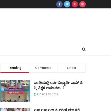
Trending
Comments
Latest
ಇಂಡಿಯಲ್ಲಿ ಒರ್ವ ವಿಧ್ಯಾರ್ಥಿ ಎಮ್ ಪಿ
ಸಿ, ಶಿಕ್ಷಕ ಅಮಾನತು..?
MARCH 25, 2024
ಎಸ್ ಎಸ್ ಎಲ್ ಸಿ ಪರೀಕ್ಷೆ ಮಕ್ಕಳಿಗೆ