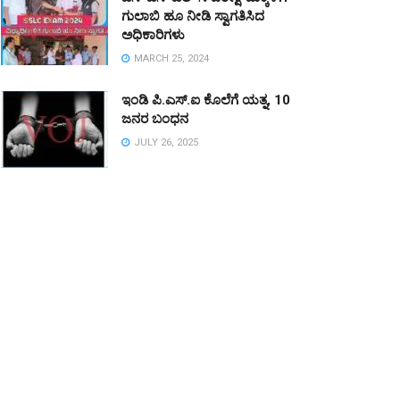
ಗುಲಾಬಿ ಹೂ ನೀಡಿ ಸ್ವಾಗತಿಸಿದ
ಅಧಿಕಾರಿಗಳು
MARCH 25, 2024
ಇಂಡಿ ಪಿ.ಎಸ್.ಐ ಕೊಲೆಗೆ ಯತ್ನ, 10
ಜನರ ಬಂಧನ
JULY 26, 2025