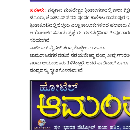
ಹನೂರು :
ಪಟ್ಟಣದ ಮಹದೇಶ್ವರ ಕ್ರೀಡಾಂಗಣದಲ್ಲಿ ಶಾಲಾ ಶಿ
ಹನೂರು, ಜೆಎಸ್ಎಸ್ ಪದವಿ ಪೂರ್ವ ಕಾಲೇಜು ರಾಮಾಪುರ ಇವರ
ಕ್ರೀಡಾಕೂಟದಲ್ಲಿ ಜಿಲ್ಲೆಯ ಎಲ್ಲಾ ತಾಲೂಕುಗಳಿಂದ ಹಲವಾರು 
ಆಯೋಜಕರ ಸಮಯ ಪ್ರಜ್ಞೆಯ ಯಡವಟ್ಟಿನಿಂದ ತೀರ್ಪುಗಾರರು ಇಲ್
ಸರಿಯಾಗಿದೆ.
ವಾಲಿಬಾಲ್ ಫೈನಲ್ ಪಂದ್ಯ ಕೊಳ್ಳೇಗಾಲ ಹಾಗೂ
ಚಾಮರಾಜನಗರ ನಡುವೆ ನಡೆಯಬೇಕಿದ್ದ ಪಂದ್ಯ ತೀರ್ಪುಗಾರರಿಲ್ಲ
ಎಂದು ಆಯೋಜಕರು ತಿಳಿಸಿದ್ದಾರೆ. ಆದರೆ ವಾಲಿಬಾಲ್ ಹಾಗೂ 
ಪಂದ್ಯವನ್ನು ಸ್ಥಗಿತಗೊಳಿಸಲಾಗಿದೆ.