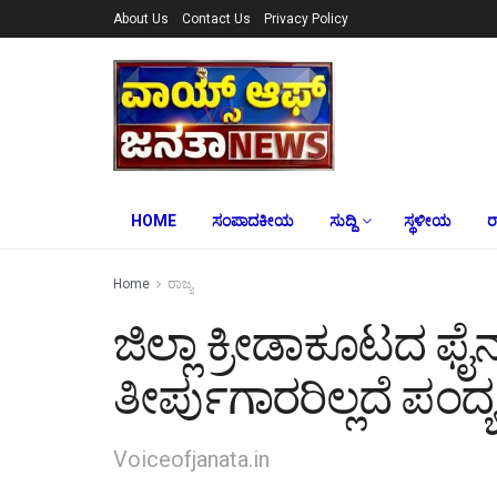
About Us
Contact Us
Privacy Policy
HOME
ಸಂಪಾದಕೀಯ
ಸುದ್ದಿ
ಸ್ಥಳೀಯ
ರ
Home
ರಾಜ್ಯ
ಜಿಲ್ಲಾ ಕ್ರೀಡಾಕೂಟದ ಫೈ
ತೀರ್ಪುಗಾರರಿಲ್ಲದೆ ಪಂದ್ಯ 
Voiceofjanata.in