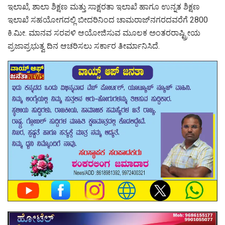
ಇಲಾಖೆ, ಶಾಲಾ ಶಿಕ್ಷಣ ಮತ್ತು ಸಾಕ್ಷರತಾ ಇಲಾಖೆ ಹಾಗೂ ಉನ್ನತ ಶಿಕ್ಷಣ
ಇಲಾಖೆ ಸಹಯೋಗದಲ್ಲಿ ಬೀದರಿನಿಂದ ಚಾಮರಾಜ್‍ನಗರದವರೆಗೆ 2800
ಕಿ.ಮೀ. ಮಾನವ ಸರಪಳಿ ಆಯೋಜಿಸುವ ಮೂಲಕ ಅಂತರರಾಷ್ಟ್ರೀಯ
ಪ್ರಜಾಪ್ರಭುತ್ವ ದಿನ ಆಚರಿಸಲು ಸರ್ಕಾರ ತೀರ್ಮಾನಿಸಿದೆ.