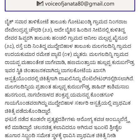
ಬೈಕ್ ಸವಾರ ತಾಳಿಕೋಟೆ ತಾಲೂಕು ಗೋಟಖಂಡ್ಕಿ ಗ್ರಾಮದ ನಿಂಗರಾಜ
ದೇವೇಂದ್ರಪ್ಪ ಚೌಧರಿ (೨೨), ಅದೇ ಬೈಕಿನ ಹಿಂದಿನ ಸೀಟಿನಲ್ಲಿ ಕುಳಿತಿದ್ದ
ದೇವರ ಹಿಪ್ಪರಗಿ ತಾಲೂಕು ಹಂಚಲಿ ಗ್ರಾಮದ ಅನೀಲ ಮಲ್ಲಪ್ಪ ಖೈನೂರ
(೨೭), ರಸ್ತೆ ಬದಿ ನಿಂತಿದ್ದ ಮುದ್ದೇಬಿಹಾಳ ತಾಲೂಕು ಮಲಗಲದಿನ್ನಿ ಗ್ರಾಮದ
ಉದಯಕುಮಾರ ರಮೇಶ ಪ್ಯಾಟಿ (೧೯) ಮೃತರು. ಮಲಗಲದಿನ್ನಿ ಗ್ರಾಮದ
ರಾಯಪ್ಪ ಮಹಾಂತೇಶ ಬಾಗೇವಾಡಿ, ಹಣಮಂತ್ರಾಯ ಹುಲ್ಲಪ್ಪ ಕುರುಬಗೌಡ್ರ
ಇವರ ಸ್ಥಿತಿ ಚಿಂತಾಜನಕವಾಗಿದ್ದು ಬಾಗಲಕೋಟೆಯ ಖಾಸಗಿ
ಆಸ್ಪತ್ರೆಯೊಂದರಲ್ಲಿ ಚಿಕಿತ್ಸೆಗಾಗಿ ದಾಖಲಿಸಿದ್ದು ವೆಂಟಿಲೇಟರ್‌ನಲ್ಲಿರಿಸಲಾಗಿದೆ.
ಮಲಗಲದಿನ್ನಿಯ ಪ್ರಶಾಂತ ಹುಲ್ಲಪ್ಪ ಕುರುಬಗೌಡ್ರ, ಶಾಹಿದ್ ಕಾಶಿಮಸಾಬ
ಹುನಗುಂದ, ನಾಗಬೇನಾಳದ ಶಂಕ್ರಪ್ಪ ಯಮನಪ್ಪ ಕೊಂಡಗೂಳಿ
ಗಾಯಗೊಂಡವರಾಗಿದ್ದು ಮುದ್ದೇಬಿಹಾಳ ಸರ್ಕಾರಿ ಆಸ್ಪತ್ರೆಯಲ್ಲಿ ಪ್ರಾಥಮಿಕ
ಚಿಕಿತ್ಸೆ ಪಡೆದುಕೊಂಡಿದ್ದಾರೆ.
ಘಟನೆ ನಡೆದ ಕೂಡಲೇ ಪ್ರತ್ಯಕ್ಷದರ್ಶಿಗಳು ಆರೋಗ್ಯ ಕವಚ ಅಂಬ್ಯೂಲೆನ್ಸ್ಗೆ
ಕರೆ ಮಾಡಿದ್ದಾರೆ. ಚಲನಚಿತ್ರ ಕಲಾವಿದರೂ ಆಗಿರುವ ಇಎಂಟಿ ಶ್ರೀಶೈಲ
ಹೂಗಾರ ಸಿಬ್ಬಂದಿ ಸಮೇತ ಸ್ಥಳಕ್ಕೆ ಧಾವಿಸಿ ಪ್ರಾಥಮಿಕ ಚಿಕಿತ್ಸೆ ನೀಡಿ