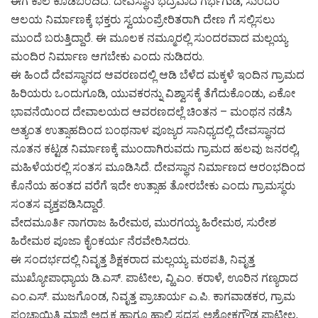
ಈಗ ಕಾಲ ಕೂಡಿಬಂದಿದೆ. ದೇವಸ್ಥಾನ ಭದ್ರವಾದ ಗರ್ಭಗುಡಿ, ಸುಂದರ
ಆಲಯ ನಿರ್ಮಾಣಕ್ಕೆ ಭಕ್ತರು ಸ್ವಯಂಪ್ರೇರಿತರಾಗಿ ದೇಣ ಗೆ ಸಲ್ಲಿಸಲು
ಮುಂದೆ ಬರುತ್ತಿದ್ದಾರೆ. ಈ ಮೂಲಕ ನಮ್ಮೂರಲ್ಲಿ ಸುಂದರವಾದ ಮಲ್ಲಯ್ಯ
ಮಂದಿರ ನಿರ್ಮಾಣ ಆಗಬೇಕು ಎಂದು ನುಡಿದರು.
ಈ ಹಿಂದೆ ದೇವಸ್ಥಾನದ ಆವರಣದಲ್ಲಿ ಆಡಿ ಬೆಳೆದ ಮಕ್ಕಳೆ ಇಂದಿನ ಗ್ರಾಮದ
ಹಿರಿಯರು ಒಂದುಗೂಡಿ, ಯುವಕರನ್ನು ವಿಶ್ವಾಸಕ್ಕೆ ತೆಗೆದುಕೊಂಡು, ಏಕೋ
ಭಾವನೆಯಿಂದ ದೇವಾಲಯದ ಆವರಣದಲ್ಲೆ ಚಿಂತನ – ಮಂಥನ ನಡೆಸಿ
ಅತ್ಯಂತ ಉತ್ಸಾಹದಿಂದ ಬಂಥನಾಳ ಪೂಜ್ಯರ ಸಾನಿಧ್ಯದಲ್ಲಿ ದೇವಸ್ಥಾನದ
ನೂತನ ಕಟ್ಟಡ ನಿರ್ಮಾಣಕ್ಕೆ ಮುಂದಾಗಿರುವದು ಗ್ರಾಮದ ಹಲವು ಜನರಲ್ಲಿ,
ಮಹಿಳೆಯರಲ್ಲಿ ಸಂತಸ ಮೂಡಿಸಿದೆ. ದೇವಸ್ಥಾನ ನಿರ್ಮಾಣದ ಆರಂಭದಿಂದ
ಕೊನೆಯ ಹಂತದ ವರೆಗೆ ಇದೇ ಉತ್ಸಾಹ ತೋರಬೇಕು ಎಂದು ಗ್ರಾಮಸ್ಥರು
ಸಂತಸ ವ್ಯಕ್ತಪಡಿಸಿದ್ದಾರೆ.
ವೇದಮೂರ್ತಿ ನಾಗರಾಜ ಹಿರೇಮಠ, ಮುರಗಯ್ಯ ಹಿರೇಮಠ, ಸುರೇಶ
ಹಿರೇಮಠ ಪೂಜಾ ಕೈಂಕರ್ಯ ನೆರವೇರಿಸಿದರು.
ಈ ಸಂದರ್ಭದಲ್ಲಿ ನಿವೃತ್ತ ಶಿಕ್ಷಕರಾದ ಮಲ್ಲಯ್ಯ ಮಠಪತಿ, ನಿವೃತ್ತ
ಮುಖ್ಯೋಪಾಧ್ಯಾಯ ಡಿ.ಎಸ್. ಪಾಟೀಲ, ವ್ಹಿ.ಎಂ. ಕರಾಳೆ, ಊರಿನ ಗಣ್ಯರಾದ
ಎಂ.ಎಸ್. ಮುಜಗೊಂಡ, ನಿವೃತ್ತ ಪ್ರಾಚಾರ್ಯ ಎ.ಪಿ. ಕಾಗವಾಡಕರ, ಗ್ರಾಮ
ಪಂಚಾಯಿತಿ ಮಾಜಿ ಅಧ್ಯಕ್ಷ ಹಾಗೂ ಹಾಲಿ ಸದಸ್ಯ ಅಶೋಕಗೌಡ ಪಾಟೀಲ,