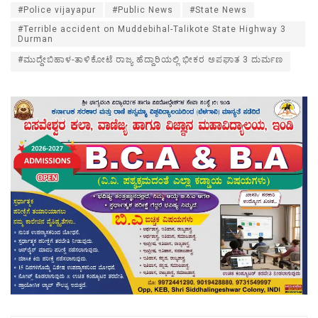
#Police vijayapur
#Public News
#State News
#Terrible accident on Muddebihal-Talikote State Highway 3
Durman
#ಮುದ್ದೇಬಿಹಾಳ-ತಾಳಿಕೋಟೆ ರಾಜ್ಯ ಹೆದ್ದಾರಿಯಲ್ಲಿ ಭೀಕರ ಅಪಘಾತ 3 ದುರ್ಮಣ