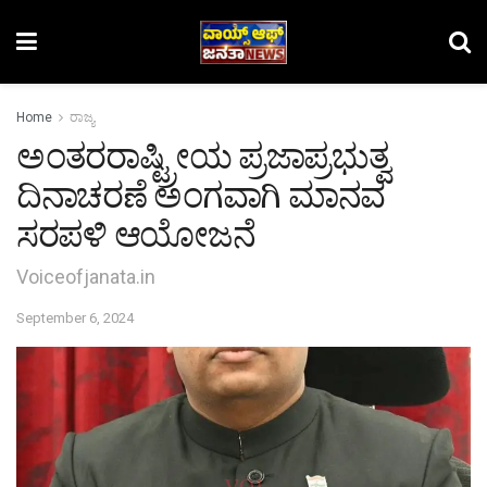
Home
ರಾಜ್ಯ
ಅಂತರರಾಷ್ಟ್ರೀಯ ಪ್ರಜಾಪ್ರಭುತ್ವ
ದಿನಾಚರಣೆ ಅಂಗವಾಗಿ ಮಾನವ
ಸರಪಳಿ ಆಯೋಜನೆ
Voiceofjanata.in
September 6, 2024