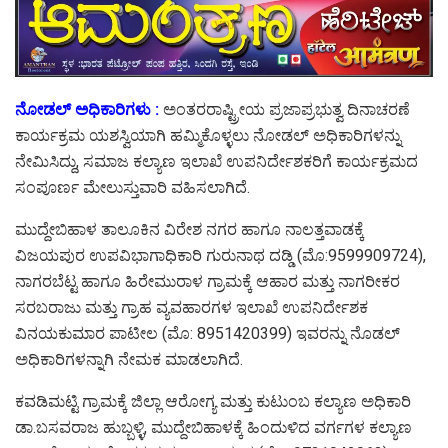
ನೋಡಲ್ ಅಧಿಕಾರಿಗಳು :
ಅಂತರರಾಷ್ಟ್ರೀಯ ಪ್ರಜಾಪ್ರಭುತ್ವ ದಿನಾಚರಣೆ
ಕಾರ್ಯಕ್ರಮ ಯಶಸ್ವಿಯಾಗಿ ಹಮ್ಮಿಕೊಳ್ಳಲು ನೋಡಲ್ ಅಧಿಕಾರಿಗಳನ್ನು
ನೇಮಿಸಿದ್ದು, ಸಮಾಜ ಕಲ್ಯಾಣ ಇಲಾಖೆ ಉಪನಿರ್ದೇಶಕರಿಗೆ ಕಾರ್ಯಕ್ರಮದ
ಸಂಪೂರ್ಣ ಮೇಲುಸ್ತುವಾರಿ ವಹಿಸಲಾಗಿದೆ.
ಮುದ್ದೇಬಿಹಾಳ ತಾಲೂಕಿನ ವಿರೇಶ ನಗರ ಹಾಗೂ ನಾಲತ್ತವಾಡಕ್ಕೆ
ವಿಜಯಪುರ ಉಪವಿಭಾಗಾಧಿಕಾರಿ ಗುರುನಾಥ ದಡ್ಡಿ (ಮೊ:9599909724),
ನಾಗರಬೆಟ್ಟ ಹಾಗೂ ಹಿರೇಮುರಾಳ ಗ್ರಾಮಕ್ಕೆ ಆಹಾರ ಮತ್ತು ನಾಗರೀಕರ
ಸರಬರಾಜು ಮತ್ತು ಗ್ರಾಹ ವ್ಯವಹಾರಗಳ ಇಲಾಖೆ ಉಪನಿರ್ದೇಶಕ
ವಿನಯಕುಮಾರ ಪಾಟೀಲ (ಮೊ: 8951420399) ಇವರನ್ನು ನೊಡಲ್
ಅಧಿಕಾರಿಗಳನ್ನಾಗಿ ನೇಮಕ ಮಾಡಲಾಗಿದೆ.
ಕವಡಿಮಟ್ಟಿ ಗ್ರಾಮಕ್ಕೆ ಜಿಲ್ಲಾ ಆರೋಗ್ಯ ಮತ್ತು ಕುಟುಂಬ ಕಲ್ಯಾಣ ಅಧಿಕಾರಿ
ಡಾ.ಬಸವರಾಜ ಹುಬ್ಬಳ್ಳಿ, ಮುದ್ದೇಬಿಹಾಳಕ್ಕೆ ಹಿಂದುಳಿದ ವರ್ಗಗಳ ಕಲ್ಯಾಣ