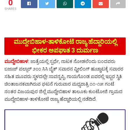
0
SHARES
ಮುದ್ದೇಬಿಹಾಳ-ತಾಳಿಕೋಟೆ ರಾಜ್ಯ ಹೆದ್ದಾರಿಯಲ್ಲಿ
ಭೀಕರ ಅಪಘಾತ 3 ದುರ್ಮಣ
ಮುದ್ದೇಬಿಹಾಳ:
ಜಾತ್ರೆಯಲ್ಲಿ ಸ್ಪರ್ಧೆ, ನಾಟಕ ನೋಡಲೆಂದು ಬಂದವರು
ಬಜಾಜ್ ಪಲ್ಸಾರ್ ೨೦೦ ಸಿಸಿ ಬೈಕ್ ಸವಾರನ ವ್ಹೀಲಿಂಗ್ ಹುಚ್ಚಾಟಕ್ಕೆ ಸವಾರರ
ಸಹಿತ ಮೂವರು ಸ್ಥಳದಲ್ಲೇ ಸಾವನ್ನಪ್ಪಿ, ಗಾಯಗೊಂಡ ಐವರಲ್ಲಿ ಇಬ್ಬರ ಸ್ಥಿತಿ
ಚಿಂತಾಜನಕವಾಗಿರುವ ಘಟನೆ ಗುರುವಾರ ಮಧ್ಯರಾತ್ರಿ ೧೧-೧೫ ಗಂಟೆ
ನಂತರ ವಿಜಯಪುರ ಜಿಲ್ಲೆ ಮುದ್ದೇಬಿಹಾಳ ತಾಲೂಕು ಕುಂಟೋಜಿ ಗ್ರಾಮದ
ಮುದ್ದೇಬಿಹಾಳ-ತಾಳಿಕೋಟೆ ರಾಜ್ಯ ಹೆದ್ದಾರಿಯಲ್ಲಿ ನಡೆದಿದೆ.