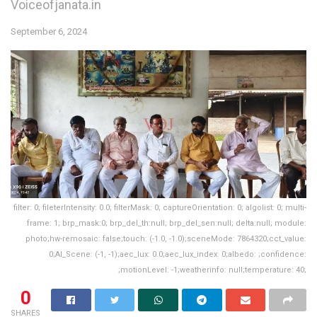
Voiceofjanata.in
September 6, 2024
filter: 0; fileterIntensity: 0.0; filterMask: 0; captureOrientation: 0; algolist: 0; multi-
frame: 1; brp_mask:0; brp_del_th:null; brp_del_sen:null; delta:null; module:
photo;hw-remosaic: false;touch: (-1.0, -1.0);sceneMode: 7864320;cct_value:
0;AI_Scene: (-1, -1);aec_lux: 0.0;aec_lux_index: 0;albedo: ;confidence:
;motionLevel: -1;weatherinfo: null;temperature: 40;
0
SHARES