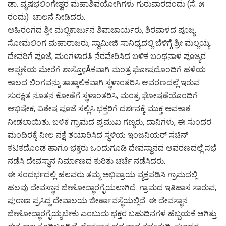
ಡಾ. ವೃಷಭಲಿಂಗೇಶ್ವರ ಮಹಾಶಿವಯೋಗಿಗಳು ಗುರುವಾರದಂದು (ಸೆ. ೫
ರಂದು) ಚಾಲನೆ ನೀಡಿದರು.
ಅಹಿರಂಗದ ಶ್ರೀ ಮಲ್ಲಿಕಾರ್ಜುನ ಶಿವಾಚಾರ್ಯರು, ಶಿರವಾಳದ ಪೂಜ್ಯ
ಸೋಮಲಿಂಗ ಮಹಾರಾಜರು, ಸ್ವಾಮೀಜಿ ಸಾನಿಧ್ಯದಲ್ಲಿ ಬೆಳಿಗ್ಗೆ ಶ್ರೀ ಮಲ್ಲಯ್ಯ
ದೇವರಿಗೆ ಪೂಜೆ, ಮಂಗಳಾರತಿ ನೆರವೇರಿಸಿದ ಬಳಿಕ ಬಂಥನಾಳ ಪೂಜ್ಯರ
ಅಪ್ಪಣೆಯ ಮೇರೆಗೆ ಶಾಸ್ತೊçÃಕವಾಗಿ ಮಂತ್ರ ಘೋಷದೊಂದಿಗೆ ಹಳೆಯ
ಕಾಲದ ಲಿಂಗವನ್ನು ತಾತ್ಕಾಲಿಕವಾಗಿ ಸ್ಥಳಾಂತರಿಸಿ ಆವರಣದಲ್ಲೆ ಇರುವ
ಸುರಕ್ಷಿತ ನೂತನ ಕೋಣೆಗೆ ಸ್ಥಳಾಂತರಿಸಿ, ಮಂತ್ರ ಘೋಷಣೆಯೊಂದಿಗೆ
ಅಭಿಷೇಕ, ವಿಶೇಷ ಪೂಜೆ ಸಲ್ಲಿಸಿ ಭಕ್ತರಿಗೆ ದರ್ಶನಕ್ಕೆ ಮುಕ್ತ ಅವಕಾಶ
ನೀಡಲಾಯಿತು. ಬಳಿಕ ಗ್ರಾಮದ ಪ್ರಮುಖ ಗಣ್ಯರು, ದಾನಿಗಳು, ಈ ಸುಂದರ
ಮಂದಿರಕ್ಕೆ ನೀಲ ನಕ್ಷೆ ತಯಾರಿಸಿದ ಸ್ಥಳಿಯ ಇಂಜನಿಯರ್ ಸಚಿನ್
ಕಟಕದೊಂಡ ಹಾಗೂ ಭಕ್ತರು ಒಂದುಗೂಡಿ ದೇವಸ್ಥಾನದ ಆವರಣದಲ್ಲೆ ಸಭೆ
ನಡೆಸಿ ದೇವಸ್ಥಾನ ನಿರ್ಮಾಣದ ಕುರಿತು ಚರ್ಚೆ ನಡೆಸಿದರು.
ಈ ಸಂದರ್ಭದಲ್ಲಿ ಹಲವರು ತಮ್ಮ ಅಭಿಪ್ರಾಯ ವ್ಯಕ್ತಪಡಿಸಿ ಗ್ರಾಮದಲ್ಲಿ
ಹಲವು ದೇವಸ್ಥಾನ ಜೀಣೋದ್ಧಾರಗೈಯಲಾಗಿದೆ. ಗ್ರಾಮದ ಇತಿಹಾಸ ಸಾರುವ,
ಪುರಾಣ ಪ್ರಸಿದ್ದ ದೇವಾಲಯ ಜೀರ್ಣಾವಸ್ಥೆಯಲ್ಲಿದೆ. ಈ ದೇವಸ್ಥಾನ
ಜೀಣೋದ್ಧಾರಗೈಯ್ಯಬೇಕು ಎಂಬುದು ಭಕ್ತರ ಬಹುದಿನಗಳ ಹೆಬ್ಬಯಕೆ ಆಗಿತ್ತು.