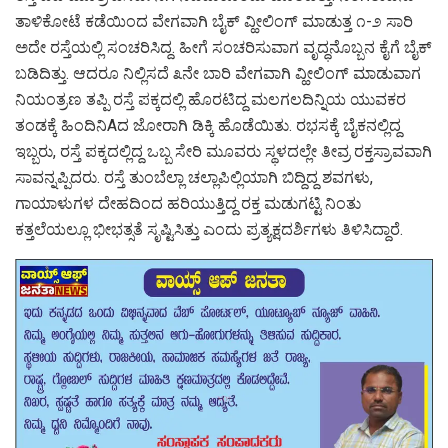
ತಾಳಿಕೋಟೆ ಕಡೆಯಿಂದ ವೇಗವಾಗಿ ಬೈಕ್ ವ್ಹೀಲಿಂಗ್ ಮಾಡುತ್ತ ೧-೨ ಸಾರಿ
ಅದೇ ರಸ್ತೆಯಲ್ಲಿ ಸಂಚರಿಸಿದ್ದ. ಹೀಗೆ ಸಂಚರಿಸುವಾಗ ವೃದ್ಧನೊಬ್ಬನ ಕೈಗೆ ಬೈಕ್
ಬಡಿದಿತ್ತು. ಆದರೂ ನಿಲ್ಲಿಸದೆ ೩ನೇ ಬಾರಿ ವೇಗವಾಗಿ ವ್ಹೀಲಿಂಗ್ ಮಾಡುವಾಗ
ನಿಯಂತ್ರಣ ತಪ್ಪಿ ರಸ್ತೆ ಪಕ್ಕದಲ್ಲಿ ಹೊರಟಿದ್ದ ಮಲಗಲದಿನ್ನಿಯ ಯುವಕರ
ತಂಡಕ್ಕೆ ಹಿಂದಿನಿAದ ಜೋರಾಗಿ ಡಿಕ್ಕಿ ಹೊಡೆಯಿತು. ರಭಸಕ್ಕೆ ಬೈಕನಲ್ಲಿದ್ದ
ಇಬ್ಬರು, ರಸ್ತೆ ಪಕ್ಕದಲ್ಲಿದ್ದ ಒಬ್ಬ ಸೇರಿ ಮೂವರು ಸ್ಥಳದಲ್ಲೇ ತೀವ್ರ ರಕ್ತಸ್ರಾವವಾಗಿ
ಸಾವನ್ನಪ್ಪಿದರು. ರಸ್ತೆ ತುಂಬೆಲ್ಲಾ ಚಲ್ಲಾಪಿಲ್ಲಿಯಾಗಿ ಬಿದ್ದಿದ್ದ ಶವಗಳು,
ಗಾಯಾಳುಗಳ ದೇಹದಿಂದ ಹರಿಯುತ್ತಿದ್ದ ರಕ್ತ ಮಡುಗಟ್ಟಿ ನಿಂತು
ಕತ್ತಲೆಯಲ್ಲೂ ಭೀಭತ್ಸತೆ ಸೃಷ್ಟಿಸಿತ್ತು ಎಂದು ಪ್ರತ್ಯಕ್ಷದರ್ಶಿಗಳು ತಿಳಿಸಿದ್ದಾರೆ.