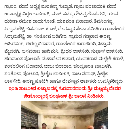
ಗ್ರಾ.ಪಂ. ಮಾಜಿ ಅಧ್ಯಕ್ಷ ಮಲಕಣ್ಣಾ ಗುಬ್ಯಾಡ, ಗ್ರಾಮ ಪಂಚಾಯಿತಿ ಮಾಜಿ
ಉಪಾಧ್ಯಕ್ಷ ವಿಠ್ಠಲ ಬಾಬುಳಗಿ, ಮಾಜಿ ಸದಸ್ಯ ಗೌಡಪ್ಪ ಹೊಸಮನಿ, ಯುವ
ದುರೀಣ ರಮೇಶ ದಾಯಗೋಡೆ, ಯಶವಂತ ಬಿರಾದಾರ, ಶಿವನಿಂಗಪ್ಪ
ಸಿದ್ರಾಮಶೆಟ್ಟಿ, ಬಸವರಾಜ ಕರಾಳೆ, ದೇವಸ್ಥಾನ ಸೇವಾ ಸಮಿತಿಯ ರಾಜಶೇಖರ
ಸಿದ್ರಾಮಶೆಟ್ಟಿ, ಡಾ. ಸಂತೋಷ ಬಡಿಗೇರ, ಗ್ರಾಮದ ಗಣ್ಯರಾದ ಈರಣ್ಣ
ಅಹಿರಸಂಗ, ಈರಣ್ಣ ಬಿರಾದಾರ, ರಾಜಶೇಖರ ಕಾರಾಜಿಣಗಿ, ಸಿದ್ರಾಮ
ಮೈದರಗಿ, ಬಸವರಾಜ ಹಾದಿಮನಿ, ಶ್ರೀಧರ ಲಾಳಸೇರಿ, ಸುಭಾಸ್ ಲಾಳಸೇರಿ,
ಹಣಮಂತ ಪೋಲಾಶಿ, ಮಹಾದೇವ ಕಾಸಾರ, ಯುವಕರಾದ ಮಲ್ಲೇಶಿ ಕರಾಳೆ,
ಶಂಕರಲಿಂಗ ಬಿರಾದಾರ, ಬಾಬು ಬಿರಾದಾರ, ಚಂದ್ರಕಾಂತ ಬಾಬುಳಗಿ,
ಸಂತೋಷ ಪೋಲಾಸಿ, ಶ್ರೀಶೈಲ ಬಾಬುಳಗಿ, ರಾಜು ನದಾಫ್, ಶ್ರೀಶೈಲ
ಲಾಳಸೇರಿ, ಈರಣ್ಣ ಹೊಟಗಿ ಹಾಗೂ ದೇವಸ್ಥಾನ ಅರ್ಚಕರು ಉಪಸ್ಥಿತರಿದ್ದರು.
ಇಂಡಿ ತಾಲೂಕಿನ ಲಚ್ಯಾಣದಲ್ಲಿ ಗುರುವಾರದಂದು ಶ್ರೀ ಮಲ್ಲಯ್ಯ ದೇವರ
ಜೀಣೋದ್ದಾರಕ್ಕೆ ಬಂಥನಾಳ ಶ್ರೀ ಚಾಲನೆ ನೀಡಿದರು.