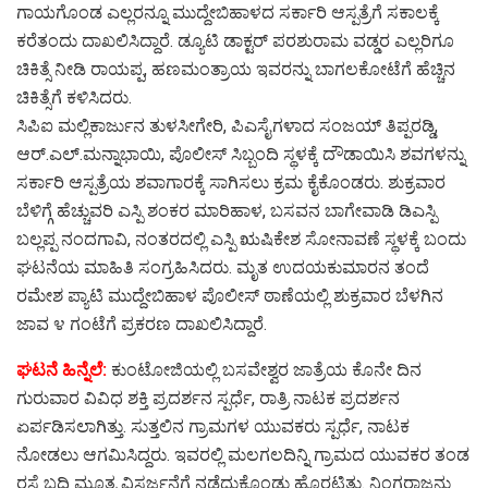
ಗಾಯಗೊಂಡ ಎಲ್ಲರನ್ನೂ ಮುದ್ದೇಬಿಹಾಳದ ಸರ್ಕಾರಿ ಆಸ್ಪತ್ರೆಗೆ ಸಕಾಲಕ್ಕೆ
ಕರೆತಂದು ದಾಖಲಿಸಿದ್ದಾರೆ. ಡ್ಯೂಟಿ ಡಾಕ್ಟರ್ ಪರಶುರಾಮ ವಡ್ಡರ ಎಲ್ಲರಿಗೂ
ಚಿಕಿತ್ಸೆ ನೀಡಿ ರಾಯಪ್ಪ, ಹಣಮಂತ್ರಾಯ ಇವರನ್ನು ಬಾಗಲಕೋಟೆಗೆ ಹೆಚ್ಚಿನ
ಚಿಕಿತ್ಸೆಗೆ ಕಳಿಸಿದರು.
ಸಿಪಿಐ ಮಲ್ಲಿಕಾರ್ಜುನ ತುಳಸೀಗೇರಿ, ಪಿಎಸೈಗಳಾದ ಸಂಜಯ್ ತಿಪ್ಪರಡ್ಡಿ,
ಆರ್.ಎಲ್.ಮನ್ನಾಭಾಯಿ, ಪೊಲೀಸ್ ಸಿಬ್ಬಂದಿ ಸ್ಥಳಕ್ಕೆ ದೌಡಾಯಿಸಿ ಶವಗಳನ್ನು
ಸರ್ಕಾರಿ ಆಸ್ಪತ್ರೆಯ ಶವಾಗಾರಕ್ಕೆ ಸಾಗಿಸಲು ಕ್ರಮ ಕೈಕೊಂಡರು. ಶುಕ್ರವಾರ
ಬೆಳಿಗ್ಗೆ ಹೆಚ್ಚುವರಿ ಎಸ್ಪಿ ಶಂಕರ ಮಾರಿಹಾಳ, ಬಸವನ ಬಾಗೇವಾಡಿ ಡಿಎಸ್ಪಿ
ಬಲ್ಲಪ್ಪ ನಂದಗಾವಿ, ನಂತರದಲ್ಲಿ ಎಸ್ಪಿ ಋಷಿಕೇಶ ಸೋನಾವಣೆ ಸ್ಥಳಕ್ಕೆ ಬಂದು
ಘಟನೆಯ ಮಾಹಿತಿ ಸಂಗ್ರಹಿಸಿದರು. ಮೃತ ಉದಯಕುಮಾರನ ತಂದೆ
ರಮೇಶ ಪ್ಯಾಟಿ ಮುದ್ದೇಬಿಹಾಳ ಪೊಲೀಸ್ ಠಾಣೆಯಲ್ಲಿ ಶುಕ್ರವಾರ ಬೆಳಗಿನ
ಜಾವ ೪ ಗಂಟೆಗೆ ಪ್ರಕರಣ ದಾಖಲಿಸಿದ್ದಾರೆ.
ಘಟನೆ ಹಿನ್ನೆಲೆ:
ಕುಂಟೋಜಿಯಲ್ಲಿ ಬಸವೇಶ್ವರ ಜಾತ್ರೆಯ ಕೊನೇ ದಿನ
ಗುರುವಾರ ವಿವಿಧ ಶಕ್ತಿ ಪ್ರದರ್ಶನ ಸ್ಪರ್ಧೆ, ರಾತ್ರಿ ನಾಟಕ ಪ್ರದರ್ಶನ
ಏರ್ಪಡಿಸಲಾಗಿತ್ತು. ಸುತ್ತಲಿನ ಗ್ರಾಮಗಳ ಯುವಕರು ಸ್ಪರ್ಧೆ, ನಾಟಕ
ನೋಡಲು ಆಗಮಿಸಿದ್ದರು. ಇವರಲ್ಲಿ ಮಲಗಲದಿನ್ನಿ ಗ್ರಾಮದ ಯುವಕರ ತಂಡ
ರಸ್ತೆ ಬದಿ ಮೂತ್ರ ವಿಸರ್ಜನೆಗೆ ನಡೆದುಕೊಂಡು ಹೊರಟಿತ್ತು. ನಿಂಗರಾಜನು