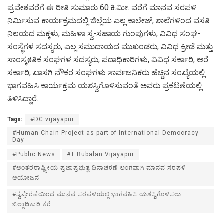
ಪ್ರವೇಶವರೆಗೆ ಈ ರೀತಿ ಸುಮಾರು 60 ಕಿ.ಮೀ. ವರೆಗೆ ಮಾನವ ಸರಪಳಿ
ನಿರ್ಮಿಸುವ ಕಾರ್ಯಕ್ರಮದಲ್ಲಿ ಜಿಲ್ಲೆಯ ಎಲ್ಲ ಕಾಲೇಜ್, ಶಾಲೆಗಳಿಂದ ವಸತಿ
ನಿಲಯದ ಮಕ್ಕಳು, ಮಹಿಳಾ ಸ್ವ-ಸಹಾಯ ಗುಂಪುಗಳು, ವಿವಿಧ ಸಂಘ-
ಸಂಸ್ಥೆಗಳ ಸದಸ್ಯರು, ಎಲ್ಲ ಸಮುದಾಯದ ಮುಖಂಡರು, ವಿವಿಧ ಕ್ರೀಡೆ ಮತ್ತು
ಸಾಂಸ್ಕøತಿಕ ಸಂಘಗಳ ಸದಸ್ಯರು, ಪದಾಧಿಕಾರಿಗಳು, ವಿವಿಧ ಸರ್ಕಾರಿ, ಅರೆ
ಸರ್ಕಾರಿ, ಖಾಸಗಿ ನೌಕರ ಸಂಘಗಳು ಸಾರ್ವಜನಿಕರು ಹೆಚ್ಚಿನ ಸಂಖ್ಯೆಯಲ್ಲಿ
ಭಾಗವಹಿಸಿ ಕಾರ್ಯಕ್ರಮ ಯಶಸ್ವಿಗೊಳಿಸುವಂತೆ ಅವರು ಪ್ರಕಟಣೆಯಲ್ಲಿ
ತಿಳಿಸಿದ್ದಾರೆ.
Tags:
#DC vijayapur
#Human Chain Project as part of International Democracy
Day
#Public News
#T Bubalan Vijayapur
#ಅಂತರರಾಷ್ಟ್ರೀಯ ಪ್ರಜಾಪ್ರಭುತ್ವ ದಿನಾಚರಣೆ ಅಂಗವಾಗಿ ಮಾನವ ಸರಪಳಿ
ಆಯೋಜನೆ
#ಸ್ವಪ್ರೇರಣೆಯಿಂದ ಮಾನವ ಸರಪಳಿಯಲ್ಲಿ ಭಾಗವಹಿಸಿ ಯಶಸ್ವಿಗೊಳಿಸಲು
ಜಿಲ್ಲಾಧಿಕಾರಿ ಕರೆ