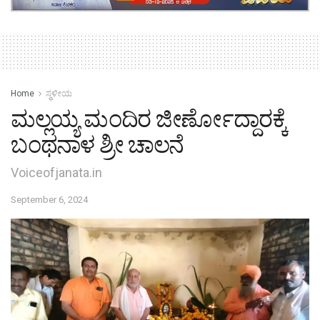
Home
ಸ್ಥಳೀಯ
ಮಲ್ಲಯ್ಯ ಮಂದಿರ ಜೀರ್ಣೋದ್ದಾರಕ್ಕೆ
ಬಂಥನಾಳ ಶ್ರೀ ಚಾಲನೆ
Voiceofjanata.in
September 6, 2024