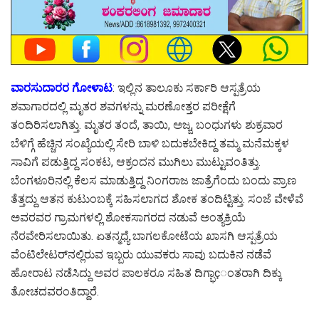
ವಾರಸುದಾರರ ಗೋಳಾಟ
: ಇಲ್ಲಿನ ತಾಲೂಕು ಸರ್ಕಾರಿ ಆಸ್ಪತ್ರೆಯ
ಶವಾಗಾರದಲ್ಲಿ ಮೃತರ ಶವಗಳನ್ನು ಮರಣೋತ್ತರ ಪರೀಕ್ಷೆಗೆ
ತಂದಿರಿಸಲಾಗಿತ್ತು. ಮೃತರ ತಂದೆ, ತಾಯಿ, ಅಜ್ಜ, ಬಂಧುಗಳು ಶುಕ್ರವಾರ
ಬೆಳಿಗ್ಗೆ ಹೆಚ್ಚಿನ ಸಂಖ್ಯೆಯಲ್ಲಿ ಸೇರಿ ಬಾಳಿ ಬದುಕಬೇಕಿದ್ದ ತಮ್ಮ ಮನೆಮಕ್ಕಳ
ಸಾವಿಗೆ ಪಡುತ್ತಿದ್ದ ಸಂಕಟ, ಆಕ್ರಂದನ ಮುಗಿಲು ಮುಟ್ಟುವಂತಿತ್ತು.
ಬೆಂಗಳೂರಿನಲ್ಲಿ ಕೆಲಸ ಮಾಡುತ್ತಿದ್ದ ನಿಂಗರಾಜ ಜಾತ್ರೆಗೆಂದು ಬಂದು ಪ್ರಾಣ
ತೆತ್ತದ್ದು ಆತನ ಕುಟುಂಬಕ್ಕೆ ಸಹಿಸಲಾಗದ ಶೋಕ ತಂದಿಟ್ಟಿತ್ತು. ಸಂಜೆ ವೇಳೆವೆ
ಅವರವರ ಗ್ರಾಮಗಳಲ್ಲಿ ಶೋಕಸಾಗರದ ನಡುವೆ ಅಂತ್ಯಕ್ರಿಯೆ
ನೆರವೇರಿಸಲಾಯಿತು. ಏತನ್ಮಧ್ಯೆ ಬಾಗಲಕೋಟೆಯ ಖಾಸಗಿ ಆಸ್ಪತ್ರೆಯ
ವೆಂಟಿಲೇಟರ್‌ನಲ್ಲಿರುವ ಇಬ್ಬರು ಯುವಕರು ಸಾವು ಬದುಕಿನ ನಡೆವೆ
ಹೋರಾಟ ನಡೆಸಿದ್ದು ಅವರ ಪಾಲಕರೂ ಸಹಿತ ದಿಗ್ಭಾçಂತರಾಗಿ ದಿಕ್ಕು
ತೋಚದವರಂತಿದ್ದಾರೆ.