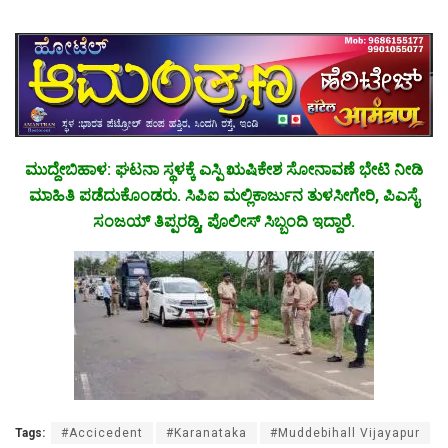
ಮುದ್ದೇಬಿಹಾಳ: ಘಟನಾ ಸ್ಥಳಕ್ಕೆ ಎಸ್ಪಿ ಋಷಿಕೇಶ ಸೋನಾವಣೆ ಭೇಟಿ ನೀಡಿ
ಮಾಹಿತಿ ಪಡೆದುಕೊಂಡರು. ಸಿಪಿಐ ಮಲ್ಲಿಕಾರ್ಜುನ ತುಳಸೀಗೇರಿ, ಪಿಎಸೈ
ಸಂಜಯ್ ತಿಪ್ಪರಡ್ಡಿ, ಪೊಲೀಸ್ ಸಿಬ್ಬಂದಿ ಇದ್ದಾರೆ.
Tags:
#Accicedent
#Karanataka
#Muddebihall Vijayapur