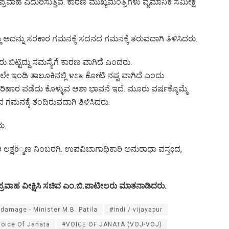
್ರವಾಹ ಎದುರಿಸುತ್ತಿವೆ. ಕಾರಣ ಮುಖ್ಯಮಂತ್ರಿಗಳು ವೈಮಾನಿಕ ಸಮೀಕ್ಷೆ
್ದು ಅದನ್ನು ಸರಕಾರ ಗಮನಕ್ಕೆ ಸದನದ ಗಮನಕ್ಕೆ ತರುವದಾಗಿ ತಿಳಿಸಿದರು.
ಬಿಟ್ಟಿದ್ದು ಸಮಸ್ಯೆಗೆ ಕಾರಣ ವಾಗಿದೆ ಎಂದರು.
ಡಿ ತಾಲೂಕಿನಲ್ಲಿ ೪೭೬ ಕೋಟಿ ನಷ್ಟ ವಾಗಿದೆ ಎಂದು
ರಿಹಾರ ಪಡೆದು ಕೊಳ್ಳುವ ಆಶಾ ಭಾವನೆ ಇದೆ. ಮೂರು ವರ್ಷಕ್ಕೊಮ್ಮೆ
ರದ ಗಮನಕ್ಕೆ ತಂದಿರುವದಾಗಿ ತಿಳಿಸಿದರು.
ು.
ಿ ಲಕ್ಷö್ಮಣ ನಿಂಬರಗಿ. ಉಪವಿಬಾಗಾಧಿಕಾರಿ ಅನುರಾಧಾ ವಸ್ತçದ,
್ರವಾಹ ವೀಕ್ಷಿಸಿ ಸಚಿವ ಎಂ.ಬಿ.ಪಾಟೀಲರು ಮಾತನಾಡಿದರು.
damage - Minister M.B. Patila
#indi / vijayapur
oice Of Janata
#VOICE OF JANATA (VOJ-VOJ)