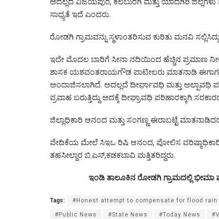
ಅದಲ್ಲದೆ ವಿಜಯಪುರ, ಕಲಬುರಗಿ ಮತ್ತು ಯಾದಗಿರಿ ಜಿಲ್ಲೆಗಳು ಪ
ಸಾಧ್ಯತೆ ಇದೆ ಎಂದರು.
ರೋಡಗಿ ಗ್ರಾಮವನ್ನು ಸ್ಥಳಾಂತರಿಸುವ ಕುರಿತು ಮನವಿ ಸಲ್ಲಿಸಿದ
ಇದೇ ಮೊದಲ ಬಾರಿಗೆ ಸೀನಾ ನದಿಯಿಂದ ಹೆಚ್ಚಿನ ಪ್ರಮಾಣ ನೀರು 
ಶಾಸಕ ಯಶವಂತರಾಯಗೌಡ ಪಾಟೀಲರು ಮಾತನಾಡಿ ಈಗಾಗಲೇ ಇಂ
ಅಂದಾಜಿಸಲಾಗಿದೆ. ಅದಲ್ಲದೆ ದೀರ್ಘಾವಧಿ ಮತ್ತು ಅಲ್ಪಾವಧಿ ಪ
ಪ್ರವಾಹ ಬರುತ್ತಿದ್ದು ಅದಕ್ಕೆ ದೀಘ್ರಾವಧಿ ಪರಿಹಾರಕ್ಕಾಗಿ ಸರಕಾ
ಜಿಲ್ಲಾಧಿಕಾರಿ ಆನಂದ ಮತ್ತು ಸಂಗಣ್ಣ ಈರಾಬಟ್ಟೆ ಮಾತನಾಡಿದರ
ವೇದಿಕೆಯ ಮೇಲೆ ಸಿಇಒ ರಿಷಿ ಆನಂದ, ಪೋಲಿಸ ವರಿಷ್ಠಾಧಿಕಾರ
ತಹಸೀಲ್ದಾರ ಬಿ.ಎಸ್,ಕಡಕಬಾವಿ ಮತ್ತಿತರಿದ್ದರು.
ಇಂಡಿ ತಾಲೂಕಿನ ರೋಡಗಿ ಗ್ರಾಮದಲ್ಲಿ ಭೀಮಾ ಪ
Tags:
#Honest attempt to compensate for flood rain 
#Public News
#State News
#Today News
#V