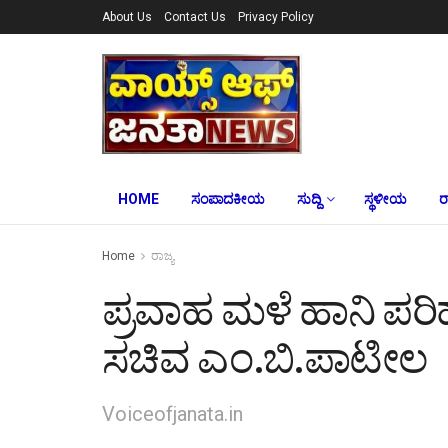
About Us
Contact Us
Privacy Policy
HOME
ಸಂಪಾದಕೀಯ
ಸುದ್ದಿ
ಸ್ಥಳೀಯ
ರ
Home
ರಾಜ್ಯ
ಪ್ರವಾಹ ಮಳೆ ಹಾನಿ ಪರಿಹ
ಸಚಿವ ಎಂ.ಬಿ.ಪಾಟೀಲ
Voiceofjanata.in