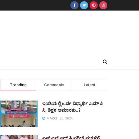
Trending
Comments
Latest
ಇಂಡಿಯಲ್ಲಿ ಒರ್ವ ವಿಧ್ಯಾರ್ಥಿ ಎಮ್ ಪಿ
ಸಿ, ಶಿಕ್ಷಕ ಅಮಾನತು..?
MARCH 25, 2024
ಎಸ್ ಎಸ್ ಎಲ್ ಸಿ ಪರೀಕ್ಷೆ ಮಕ್ಕಳಿಗೆ