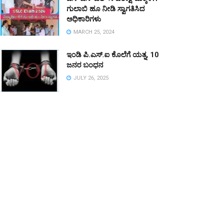
ಗುಲಾಬಿ ಹೂ ನೀಡಿ ಸ್ವಾಗತಿಸಿದ
ಅಧಿಕಾರಿಗಳು
MARCH 25, 2024
ಇಂಡಿ ಪಿ.ಎಸ್.ಐ ಕೊಲೆಗೆ ಯತ್ನ, 10
ಜನರ ಬಂಧನ
JULY 26, 2025