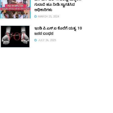
ಗುಲಾಬಿ ಹೂ ನೀಡಿ ಸ್ವಾಗತಿಸಿದ
ಅಧಿಕಾರಿಗಳು
MARCH 25, 2024
ಇಂಡಿ ಪಿ.ಎಸ್.ಐ ಕೊಲೆಗೆ ಯತ್ನ, 10
ಜನರ ಬಂಧನ
JULY 26, 2025