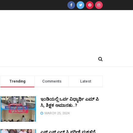
Trending
Comments
Latest
ಇಂಡಿಯಲ್ಲಿ ಒರ್ವ ವಿಧ್ಯಾರ್ಥಿ ಎಮ್ ಪಿ
ಸಿ, ಶಿಕ್ಷಕ ಅಮಾನತು..?
MARCH 25, 2024
ಎಸ್ ಎಸ್ ಎಲ್ ಸಿ ಪರೀಕ್ಷೆ ಮಕ್ಕಳಿಗೆ