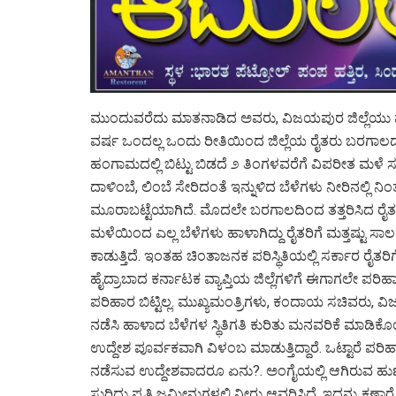
ಮುಂದುವರೆದು ಮಾತನಾಡಿದ ಅವರು, ವಿಜಯಪುರ ಜಿಲ್ಲೆಯು ಮೊದ
ವರ್ಷ ಒಂದಲ್ಲ ಒಂದು ರೀತಿಯಿಂದ ಜಿಲ್ಲೆಯ ರೈತರು ಬರಗಾಲದ ದವಡ
ಹಂಗಾಮದಲ್ಲಿ ಬಿಟ್ಟು ಬಿಡದೆ ೨ ತಿಂಗಳವರೆಗೆ ವಿಪರೀತ ಮಳೆ ಸುರಿದು
ದಾಳಿಂಬೆ, ಲಿಂಬೆ ಸೇರಿದಂತೆ ಇನ್ನುಳಿದ ಬೆಳೆಗಳು ನೀರಿನಲ್ಲಿ
ಮೂರಾಬಟ್ಟೆಯಾಗಿದೆ. ಮೊದಲೇ ಬರಗಾಲದಿಂದ ತತ್ತರಿಸಿದ ರೈತ
ಮಳೆಯಿಂದ ಎಲ್ಲ ಬೆಳೆಗಳು ಹಾಳಾಗಿದ್ದು ರೈತರಿಗೆ ಮತ್ತಷ್ಟು ಸ
ಕಾಡುತ್ತಿದೆ. ಇಂತಹ ಚಿಂತಾಜನಕ ಪರಿಸ್ಥಿತಿಯಲ್ಲಿ ಸರ್ಕಾರ ರೈತರ
ಹೈದ್ರಾಬಾದ ಕರ್ನಾಟಕ ವ್ಯಾಪ್ತಿಯ ಜಿಲ್ಲೆಗಳಿಗೆ ಈಗಾಗಲೇ ಪರಿಹ
ಪರಿಹಾರ ಬಿಟ್ಟಿಲ್ಲ. ಮುಖ್ಯಮಂತ್ರಿಗಳು, ಕಂದಾಯ ಸಚಿವರು, ವಿ
ನಡೆಸಿ ಹಾಳಾದ ಬೆಳೆಗಳ ಸ್ಥಿತಿಗತಿ ಕುರಿತು ಮನವರಿಕೆ ಮಾಡಿಕೊಂ
ಉದ್ದೇಶ ಪೂರ್ವಕವಾಗಿ ವಿಳಂಬ ಮಾಡುತ್ತಿದ್ದಾರೆ. ಒಟ್ಟಾರೆ ಪ
ನಡೆಸುವ ಉದ್ದೇಶವಾದರೂ ಏನು?. ಅಂಗೈಯಲ್ಲಿ ಆಗಿರುವ ಹುಣ್ಣ
ಸುರಿದು ಪ್ರತಿ ಜಮೀನುಗಳಲ್ಲಿ ನೀರು ಆವರಿಸಿದೆ. ಇದನ್ನು ಕಣ