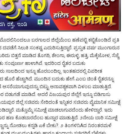
ಲಿನಿಂದಲೂ ಬರಗಾಲದ ಜಿಲ್ಲೆಯೆಂಬ ಹಣೆಪಟ್ಟಿ ಕಟ್ಟಿಕೊಂಡಿದೆ ಪ್ರತಿ
ೆಗೆ ಸಿಲುಕಿ ಸಂಕಷ್ಟ ಎದುರಿಸುತ್ತಿದ್ದಾರೆ. ಪ್ರಸ್ತುತ ವರ್ಷ ಮುಂಗಾರುನ
 ಬಿತ್ತನೆ ಮಾಡಿದ ತೊಗರಿ, ಶೇಂಗಾ, ಈರುಳ್ಳಿ, ಹತ್ತಿ, ಮೆಕ್ಕೆಜೋಳ, ಸೆಜ್ಜೆ,
 ನಿಂತು ಸಂಪೂರ್ಣ ಹಾಳಾಗಿವೆ. ಇದರಿಂದ ರೈತರ ಬದುಕು
ರು ಸಾಲದಿಂದ ಇನ್ನೂ ಹೊರಬಂದಿಲ್ಲ. ಇಂತಹದರಲ್ಲಿ ವಿಪರೀತ
ಾಲದ ಹೊರೆ ಹೆಚ್ಚಾಗಿದೆ. ಮುಂದಿನ ಬದುಕು ಹೇಗೆ ಎಂಬ ಚಿಂತೆ ರೈತರನ್ನೂ
ಿಗೆ ಆಸರೆಯಾಗುವುದನ್ನು ಬಿಟ್ಟು ಅನಾವಶ್ಯಕವಾಗಿ ವಿಳಂಬ ಮಾಡುತ್ತಿದೆ.
ಾರ ಬಿಡುಗಡೆ ಮಾಡಿದೆ. ಆದರೆ ವಿಜಯಪುರ ಜಿಲ್ಲೆಗೆ ಇನ್ನೂ ಬಿಡಿಗಾಸು
ಜಯಪುರ ಜಿಲ್ಲೆ ಸಚಿವರು ಸೇರಿದಂತೆ ಇನ್ನಿತರ ಸಚಿವರು ವೈಮಾನಿಕ ಸಮೀಕ್ಷೆ
ಡಿದ್ದಾರೆ. ಮತ್ತೊಮ್ಮೆ ಸಮೀಕ್ಷೆ ಮಾಡಲಾಗುವದೆಂದು ಹೇಳಿದ್ದಾರೆ. ಇದು
ರಿಹಾರ ಹಣ ಕೊಡಬಾರದೆಂಬ ಹುನ್ನಾರ ಮಾಡುತ್ತಿದೆ. ೨ನೇಯ ಬಾರಿ ಸಮೀಕ್ಷೆ
ನ್ನು ನೋಡಲು ಕನ್ನಡಿ ಏಕೆ ಬೇಕು?. ೨ ತಿಂಗಳಿನಿAದ ನಿರಂತರಮಳೆ
್ಣಾರೆ ಕಂಡ ಮುಖ್ಯಮಂತ್ರಿಗಳು ಹಾಗೂ ಕಂದಾಯ ಸಚಿವರಿಗೆ ಬೆಳೆಗಳು