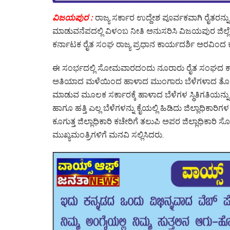
ವಿಜಯಪುರ :
ರಾಜ್ಯ ಸರ್ಕಾರ ಉದ್ದೇಶ ಪೂರ್ವಕವಾಗಿ ರೈತರನ್
ಮಾಡುವನೆಪದಲ್ಲಿ ವಿಳಂಬ ನೀತಿ ಅನುಸರಿಸಿ ವಿಜಯಪುರ ಜಿ
ಕರ್ನಾಟಕ ರೈತ ಸಂಘ ರಾಜ್ಯ ಪ್ರಧಾನ ಕಾರ್ಯದರ್ಶಿ ಅರವಿಂದ ಕುಲಕ
ಈ ಸಂರ್ಭದಲ್ಲಿ ಸೋಮವಾರದಂದು ನೂರಾರು ರೈತ ಸಂಘದ ಕಾರ್
ಅತಿಯಾದ ಮಳೆಯಿಂದ ಹಾಳಾದ ಮುಂಗಾರು ಬೆಳೆಗಳಾದ ತೊಗರಿ, ಹತ
ಮಾಡುವ ಮೂಲಕ ಸರ್ಕಾರಕ್ಕೆ ಹಾಳಾದ ಬೆಳೆಗಳ ಸ್ಥಿತಿಗತಿಯನ್
ಹಾಗೂ ಹತ್ತಿ ಎಲ್ಲ ಬೆಳೆಗಳನ್ನು ಕೈಯಲ್ಲಿ ಹಿಡಿದು ಜಿಲ್ಲಾಧಿಕಾರ
ಕೂಗುತ್ತ ಜಿಲ್ಲಾಧಿಕಾರಿ ಕಚೇರಿಗೆ ತಲುಪಿ ಅಪರ ಜಿಲ್ಲಾಧ
ಮುಖ್ಯಮಂತ್ರಿಗಳಿಗೆ ಮನವಿ ಸಲ್ಲಿಸಿದರು.