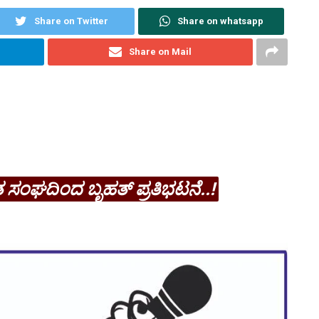
Share on Twitter
Share on whatsapp
Share on Mail
ೈತ ಸಂಘದಿಂದ ಬೃಹತ್ ಪ್ರತಿಭಟನೆ..!