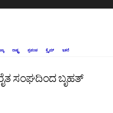
ಾಜ್ಯ
ರಾಷ್ಟ್ರ
ಪ್ರಪಂಚ
ಕ್ರೈಮ್‌
ಇತರೆ
ಧ ರೈತ ಸಂಘದಿಂದ ಬೃಹತ್