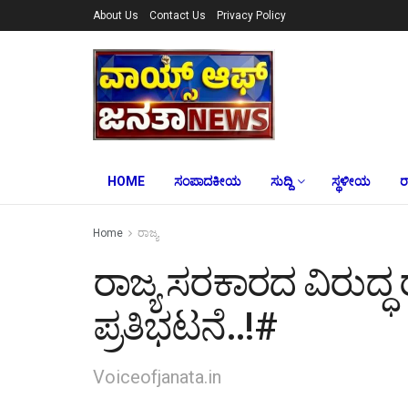
About Us
Contact Us
Privacy Policy
HOME
ಸಂಪಾದಕೀಯ
ಸುದ್ದಿ
ಸ್ಥಳೀಯ
ರ
Home
ರಾಜ್ಯ
ರಾಜ್ಯ ಸರಕಾರದ ವಿರುದ್
ಪ್ರತಿಭಟನೆ..!#
Voiceofjanata.in