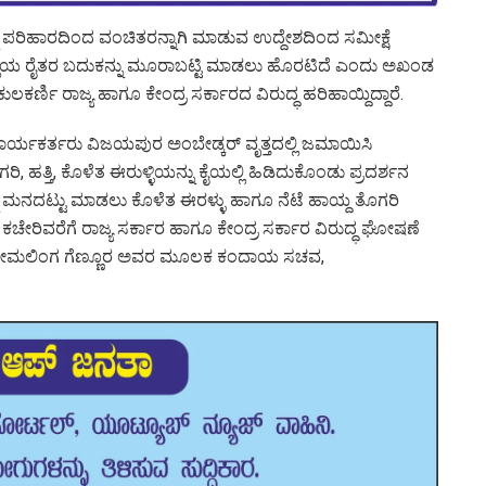
ನು ಪರಿಹಾರದಿಂದ ವಂಚಿತರನ್ನಾಗಿ ಮಾಡುವ ಉದ್ದೇಶದಿಂದ ಸಮೀಕ್ಷೆ
ಲ್ಲೆಯ ರೈತರ ಬದುಕನ್ನು ಮೂರಾಬಟ್ಟಿ ಮಾಡಲು ಹೊರಟಿದೆ ಎಂದು ಅಖಂಡ
ರ್ಣಿ ರಾಜ್ಯ ಹಾಗೂ ಕೇಂದ್ರ ಸರ್ಕಾರದ ವಿರುದ್ಧ ಹರಿಹಾಯ್ದಿದ್ದಾರೆ.
ಯಕರ್ತರು ವಿಜಯಪುರ ಅಂಬೇಡ್ಕರ್ ವೃತ್ತದಲ್ಲಿ ಜಮಾಯಿಸಿ
್ತಿ, ಕೊಳೆತ ಈರುಳ್ಳಿಯನ್ನು ಕೈಯಲ್ಲಿ ಹಿಡಿದುಕೊಂಡು ಪ್ರದರ್ಶನ
ನು ಮನದಟ್ಟು ಮಾಡಲು ಕೊಳೆತ ಈರಳ್ಳು ಹಾಗೂ ನೆಟೆ ಹಾಯ್ದ ತೊಗರಿ
ಿಗಳ ಕಚೇರಿವರೆಗೆ ರಾಜ್ಯ ಸರ್ಕಾರ ಹಾಗೂ ಕೇಂದ್ರ ಸರ್ಕಾರ ವಿರುದ್ಧ ಘೋಷಣೆ
ಿಕಾರಿ ಸೋಮಲಿಂಗ ಗೆಣ್ಣೂರ ಅವರ ಮೂಲಕ ಕಂದಾಯ ಸಚವ,