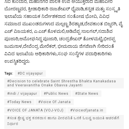
ಸಿಬಿ ಕುಂಬಾರ, ಮಹಾನಗರ ಪಾಲಿಕೆ ಉಪ ಆಯುಕ್ತರಾದ ಮಹಾವೀರ
ಬೋರಣ್ಣವರ, ಕ್ರೀಡಾಧಿಕಾರಿ ರಾಜಶೇಖರ್ ಧೈವಾಡಿ,ಕನ್ನಡ ಮತ್ತು ಸಂಸ್ಕೃತಿ
ಇಲಾಖೆಯ ಸಹಾಯಕ ನಿರ್ದೇಶಕರಾದ ಸಂತೋಷ ಭೋವಿ, ವಿವಿಧ
ಸಮಾಜದ ಮುಖಂಡರುಗಳಾದ ಮಲ್ಲಣ್ಣ ಶಿರಶ್ಯಾಡ,ದೇವಕಾಂತ ಬಿಜ್ಜರಗಿ, ವೈ
ಎಚ್ ವಿಜಯಕರ, ಎ.ಎಚ್.ಕೊಳಮಲಿ,ಅಡಿವೆಪ್ಪ ಸಾಲಗಲ್,ಸದಾಶಿವ
ಪೂಜಾರಿ,ಅಮೋಘಸಿದ್ಧ ಪೂಜಾರಿ, ಚಂದ್ರಶೇಖರ್ ತೋಳಮಟ್ಟಿ,ಭೀರಪ್ಪ
ಜುಮನಾಳ,ದೇವೆಂದ್ರ ಮೇರೆಕರ್, ಭೀಮರಾಯ ಜಿಗಜಿಣಗಿ ಸೇರಿದಂತೆ
ವಿವಿದ ಇಲಾಖೆಯ ಅಧಿಕಾರಿಗಳು,ಸಂಘ ಸಂಸ್ಥೆಗಳ ಪದಾಧಿಕಾರಿಗಳು
ಉಪಸ್ಥಿತರಿದ್ದರು.
Tags:
#DC vijayapur
#Decision to celebrate Saint Shrestha Bhakta Kanakadasa
and Veeravanitha Onake Obavva Jayanti
#indi / vijayapur
#Public News
#State News
#Today News
#Voice Of Janata
#VOICE OF JANATA (VOJ-VOJ)
#Voiceofjanata.in
#ಸಂತ ಶ್ರೇಷ್ಟ ಭಕ್ತ ಕನಕದಾಸ ಹಾಗೂ ವೀರವನಿತೆ ಒನಕೆ ಓಬವ್ವ ಜಯಂತಿ ಆಚರಣೆಗೆ
ನಿರ್ಧಾರ