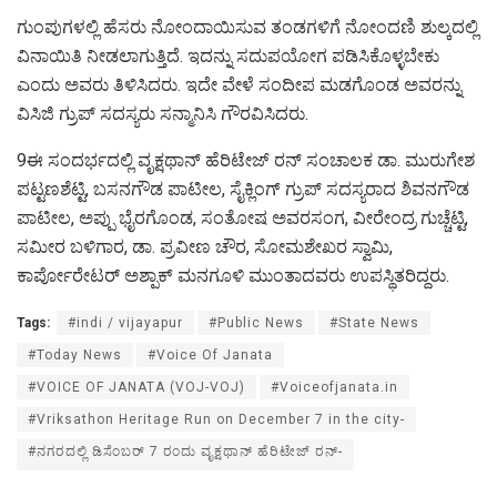
ಗುಂಪುಗಳಲ್ಲಿ ಹೆಸರು ನೋಂದಾಯಿಸುವ ತಂಡಗಳಿಗೆ ನೋಂದಣಿ ಶುಲ್ಕದಲ್ಲಿ
ವಿನಾಯಿತಿ ನೀಡಲಾಗುತ್ತಿದೆ. ಇದನ್ನು ಸದುಪಯೋಗ ಪಡಿಸಿಕೊಳ್ಳಬೇಕು
ಎಂದು ಅವರು ತಿಳಿಸಿದರು. ಇದೇ ವೇಳೆ ಸಂದೀಪ ಮಡಗೊಂಡ ಅವರನ್ನು
ವಿಸಿಜಿ ಗ್ರುಪ್ ಸದಸ್ಯರು ಸನ್ಮಾನಿಸಿ ಗೌರವಿಸಿದರು.
9ಈ ಸಂದರ್ಭದಲ್ಲಿ ವೃಕ್ಷಥಾನ್ ಹೆರಿಟೇಜ್ ರನ್ ಸಂಚಾಲಕ ಡಾ. ಮುರುಗೇಶ
ಪಟ್ಟಣಶೆಟ್ಟಿ, ಬಸನಗೌಡ ಪಾಟೀಲ, ಸೈಕ್ಲಿಂಗ್ ಗ್ರುಪ್ ಸದಸ್ಯರಾದ ಶಿವನಗೌಡ
ಪಾಟೀಲ, ಅಪ್ಪು ಭೈರಗೊಂಡ, ಸಂತೋಷ ಅವರಸಂಗ, ವೀರೇಂದ್ರ ಗುಚ್ಚೆಟ್ಟಿ,
ಸಮೀರ ಬಳಿಗಾರ, ಡಾ. ಪ್ರವೀಣ ಚೌರ, ಸೋಮಶೇಖರ ಸ್ವಾಮಿ,
ಕಾರ್ಪೋರೇಟರ್ ಅಶ್ಪಾಕ್ ಮನಗೂಳಿ ಮುಂತಾದವರು ಉಪಸ್ಥಿತರಿದ್ದರು.
Tags:
#indi / vijayapur
#Public News
#State News
#Today News
#Voice Of Janata
#VOICE OF JANATA (VOJ-VOJ)
#Voiceofjanata.in
#Vriksathon Heritage Run on December 7 in the city-
#ನಗರದಲ್ಲಿ ಡಿಸೆಂಬರ್ 7 ರಂದು ವೃಕ್ಷಥಾನ್ ಹೆರಿಟೇಜ್ ರನ್-