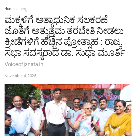
Home
ರಾಜ್ಯ
ಮಕ್ಕಳಿಗೆ ಅತ್ಯಾಧುನಿಕ ಸಲಕರಣೆ
ಜೊತೆಗೆ ಅತ್ಯುತ್ತಮ ತರಬೇತಿ ನೀಡಲು
ಕ್ರೀಡೆಗಳಿಗೆ ಹೆಚ್ಚಿನ ಪ್ರೋತ್ಸಾಹ : ರಾಜ್ಯ
ಸಭಾ ಸದಸ್ಯರಾದ ಡಾ. ಸುಧಾ ಮೂರ್ತಿ
Voiceofjanata.in
November 4, 2025