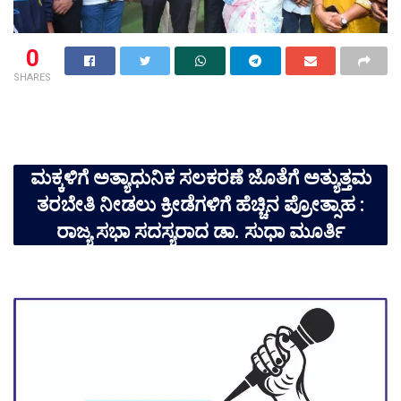
0
SHARES
ಮಕ್ಕಳಿಗೆ ಅತ್ಯಾಧುನಿಕ ಸಲಕರಣೆ ಜೊತೆಗೆ ಅತ್ಯುತ್ತಮ
ತರಬೇತಿ ನೀಡಲು ಕ್ರೀಡೆಗಳಿಗೆ ಹೆಚ್ಚಿನ ಪ್ರೋತ್ಸಾಹ :
ರಾಜ್ಯ ಸಭಾ ಸದಸ್ಯರಾದ ಡಾ. ಸುಧಾ ಮೂರ್ತಿ