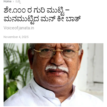
Home
ಸುದ್ದಿ
ಶೇ.೧೦೦ ರ ಗುರಿ ಮುಟ್ಟಿ –
ಮನಮುಟ್ಟಿದ ಮನ್ ಕೀ ಬಾತ್
Voiceofjanata.in
November 4, 2025