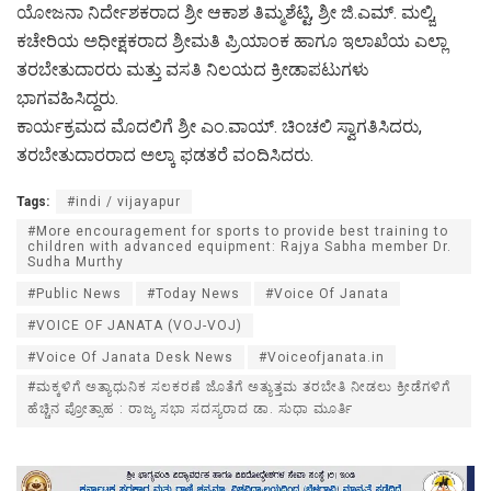
ಯೋಜನಾ ನಿರ್ದೇಶಕರಾದ ಶ್ರೀ ಆಕಾಶ ತಿಮ್ಮಶೆಟ್ಟಿ, ಶ್ರೀ ಜಿ.ಎಮ್. ಮಲ್ಜಿ,
ಕಚೇರಿಯ ಅಧೀಕ್ಷಕರಾದ ಶ್ರೀಮತಿ ಪ್ರಿಯಾಂಕ ಹಾಗೂ ಇಲಾಖೆಯ ಎಲ್ಲಾ
ತರಬೇತುದಾರರು ಮತ್ತು ವಸತಿ ನಿಲಯದ ಕ್ರೀಡಾಪಟುಗಳು
ಭಾಗವಹಿಸಿದ್ದರು.
ಕಾರ್ಯಕ್ರಮದ ಮೊದಲಿಗೆ ಶ್ರೀ ಎಂ.ವಾಯ್. ಚಿಂಚಲಿ ಸ್ವಾಗತಿಸಿದರು,
ತರಬೇತುದಾರರಾದ ಅಲ್ಕಾ ಫಡತರೆ ವಂದಿಸಿದರು.
Tags:
#indi / vijayapur
#More encouragement for sports to provide best training to
children with advanced equipment: Rajya Sabha member Dr.
Sudha Murthy
#Public News
#Today News
#Voice Of Janata
#VOICE OF JANATA (VOJ-VOJ)
#Voice Of Janata Desk News
#Voiceofjanata.in
#ಮಕ್ಕಳಿಗೆ ಅತ್ಯಾಧುನಿಕ ಸಲಕರಣೆ ಜೊತೆಗೆ ಅತ್ಯುತ್ತಮ ತರಬೇತಿ ನೀಡಲು ಕ್ರೀಡೆಗಳಿಗೆ
ಹೆಚ್ಚಿನ ಪ್ರೋತ್ಸಾಹ : ರಾಜ್ಯ ಸಭಾ ಸದಸ್ಯರಾದ ಡಾ. ಸುಧಾ ಮೂರ್ತಿ