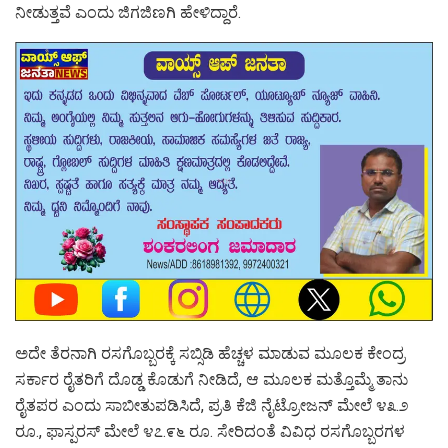
ನೀಡುತ್ತವೆ ಎಂದು ಜಿಗಜಿಣಗಿ ಹೇಳಿದ್ದಾರೆ.
ಅದೇ ತೆರನಾಗಿ ರಸಗೊಬ್ಬರಕ್ಕೆ ಸಬ್ಸಿಡಿ ಹೆಚ್ಚಳ ಮಾಡುವ ಮೂಲಕ ಕೇಂದ್ರ
ಸರ್ಕಾರ ರೈತರಿಗೆ ದೊಡ್ಡ ಕೊಡುಗೆ ನೀಡಿದೆ, ಆ ಮೂಲಕ ಮತ್ತೊಮ್ಮೆ ತಾನು
ರೈತಪರ ಎಂದು ಸಾಬೀತುಪಡಿಸಿದೆ, ಪ್ರತಿ ಕೆಜಿ ನೈಟ್ರೋಜನ್ ಮೇಲೆ ೪೩.೨
ರೂ., ಫಾಸ್ಪರಸ್ ಮೇಲೆ ೪೭.೯೬ ರೂ. ಸೇರಿದಂತೆ ವಿವಿಧ ರಸಗೊಬ್ಬರಗಳ