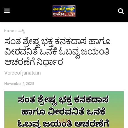
Home
ಸುದ್ದಿ
ಸಂತ ಶ್ರೇಷ್ಟ ಭಕ್ತ ಕನಕದಾಸ ಹಾಗೂ
ವೀರವನಿತೆ ಒನಕೆ ಓಬವ್ವ ಜಯಂತಿ
ಆಚರಣೆಗೆ ನಿರ್ಧಾರ
Voiceofjanata.in
November 4, 2025