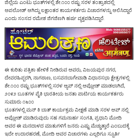
ಜಿಲ್ಲೆಯ ಎಂಟು ಭೂತ್‌ಗಳಲ್ಲಿ ಶೇ.೧೦೦ ರಷ್ಟು ಸರಳ ತಂತ್ರಾಶದಲ್ಲಿ
ಅಪಲೋಡ್ ಆಗಿದ್ದು ಲಕ್ಷಾಂತರ ಕಾರ್ಯಕರ್ತರು ವಿಚಾರಗಳನ್ನು ಆಲಿಸಿದ್ದಾರೆ
ಎಂದು ಸಂಸದ ರಮೇಶ ಜಿಗಜಿಣಗಿ ಹರ್ಷ ವ್ಯಕ್ತಪಡಿಸಿದ್ದಾರೆ.
ಈ ಕುರಿತು ಪತ್ರಿಕಾ ಹೇಳಿಕೆ ನೀಡಿರುವ ಅವರು, ವಿಜಯಪುರ ನಗರ,
ದೇವರಹಿಪ್ಪರಗಿ, ನಾಗಠಾಣ, ಬಸವನಬಾಗೇವಾಡಿ ವಿಧಾನಸಭಾ ಕ್ಷೇತ್ರಗಳಲ್ಲಿ
ಶೇ.೧೦೦ ರಷ್ಟು ಭೂತ್‌ಗಳಲ್ಲಿ ಸರಳ ಆ್ಯಪ್ ನಲ್ಲಿ ಅಪ್ಲೋಡ್ ಮಾಡಲಾಗಿದೆ,
೨೦೯೨ ಬೂತಗಳ ಪೈಕಿ ಭಾರತೀಯ ಜನತಾ ಪಾರ್ಟಿಯ ಕಾರ್ಯಕರ್ತರು
ಸುಮಾರು ೧೬೦೦
ಭೂತಗಳಲ್ಲಿ ಮನ್ ಕಿ ಬಾತ್ ಕಾರ್ಯಕ್ರಮ ವೀಕ್ಷಣೆ ಮಾಡಿ ಸರಳ ಆಪ್ ನಲ್ಲಿ
ಅಪ್ಲೋಡ್ ಮಾಡಿರುವುದು ಸಹ ಗಮನಾರ್ಹ ಸಂಗತಿ, ಪ್ರಧಾನಿ ಮೋದಿ
ಅವರ ಈ ಮನದಾಳದ ಮಾತುಗಳಿಗೆ ಜನರು ಎಷ್ಟು ಮೆಚ್ಚುತ್ತಾರೆ ಎಂಬುದಕ್ಕೆ
ಇದೇ ಉದಾರಹರಣೆ, ಮೋದಿ ಅವರ ವಿಚಾರಗಳು ಎಲ್ಲರಿಗೂ ಸ್ಪೂರ್ತಿ