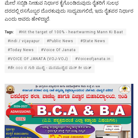
ಮೇಲೆ ಸಬ್ಸಿಡಿ ನೀಡುವ ನಿರ್ಧಾರ ಕೈಗೊಂಡಿರುವುದು ರೈತರಿಗೆ ಸುಲಭ
ದರದಲ್ಲಿ ರಸಗೊಬ್ಬರ ದೊರಕುವುದು ಸಾಧ್ಯವಾಗಲಿದೆ, ಇದು ರೈತಪರ ನಿರ್ಧಾರ
ಎಂದು ಅವರು ಹೇಳಿದ್ದಾರೆ.
Tags:
#Hit the target of 100% - heartwarming Mann Ki Baat
#indi / vijayapur
#Public News
#State News
#Today News
#Voice Of Janata
#VOICE OF JANATA (VOJ-VOJ)
#Voiceofjanata.in
#ಶೇ.೧೦೦ ರ ಗುರಿ ಮುಟ್ಟಿ - ಮನಮುಟ್ಟಿದ ಮನ್ ಕೀ ಬಾತ್