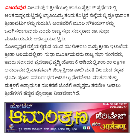
ವಿಜಯಪುರ
: ವಿಜಯಪುರ ಕ್ರೀಡೆಯಲ್ಲಿ ಹಾಗೂ ಸೈಕ್ಲಿಂಗ್ ಸ್ಪರ್ಧೆಯಲ್ಲಿ
ಅಂತರಾಷ್ಟçಮಟ್ಟದಲ್ಲಿ ಖ್ಯಾತಿಯನ್ನು ತಂದುಕೊಟ್ಟರೆ ಜಿಲ್ಲೆಯಲ್ಲಿ ಪ್ರತಿಭಾವಂತ
ಕ್ರೀಡಾಪಟುಗಳನ್ನು ಗುರುತಿಸಿ ಅಂತವರಿಗೆ ಮೂಲ ಸೌಕರ್ಯಗಳನ್ನು
ಒದಗಿಸಲಾಗುವುದು ಎಂದು ರಾಜ್ಯ ಸಭಾ ಸದಸ್ಯರಾದ ಡಾ. ಸುಧಾ
ಮೂರ್ತಿಯವರು ಅಭಿಪ್ರಾಯಪಟ್ಟರು.
ಸೋಲ್ಹಾಪುರ ರಸ್ತೆಯಲ್ಲಿರುವ ಯುವ ಸಬಲೀಕರಣ ಮತ್ತು ಕ್ರೀಡಾ ಇಲಾಖೆಯ
ಕ್ರೀಡಾ ನಿಲಯದಲ್ಲಿ ಡಾ. ಸುಧಾ ಮೂರ್ತಿಯವರು ರಾಜ್ಯ ಸಭಾ ಸಂಸದರು,
ಇವರು ಸಂಸದರ ಪ್ರದೇಶಾಭಿವೃದ್ಧಿ ಯೋಜನೆ ಅಡಿಯಲ್ಲಿ ೨೦೦.೦೦ ಲಕ್ಷಗಳ
ಅನುದಾನದಲ್ಲಿ ನೂತನವಾಗಿ ಜಿಲ್ಲಾ ಕ್ರೀಡಾ ಶಾಲೆ/ವಸತಿ ನಿಲಯದ ಕಟ್ಟಡ
ಭೂಮಿ ಪೂಜಾ ಸಮಾರಂಭದ ಅಡಿಗಲ್ಲು ನೇರವೇರಿಸಿ ಮಾತನಾಡುತ್ತಾ,
ಮಕ್ಕಳಿಗೆ ಅತ್ಯಾಧುನಿಕ ಸಲಕರಣೆ ಜೊತೆಗೆ ಅತ್ಯುತ್ತಮ ತರಬೇತಿ ನೀಡಲು
ಕ್ರೀಡೆಗಳಿಗೆ ಹೆಚ್ಚಿನ ಪ್ರೋತ್ಸಾಹ ನೀಡಬೇಕಾಗಿದೆ.