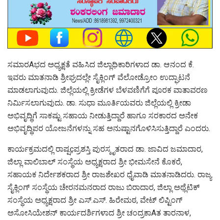
ಸಮಾರAಭದ ಅಧ್ಯಕ್ಷತೆ ವಹಿಸಿದ ಜಿಲ್ಲಾಧಿಕಾರಿಗಳಾದ ಡಾ. ಆನಂದ ಕೆ.
ಇವರು ಮಾತನಾಡಿ ಶ್ರೀಘ್ರದಲ್ಲೇ ಸೈಕ್ಲಿಂಗ್ ವೆಲೋಡ್ರೋಂ ಉದ್ಘಾಟನೆ
ಮಾಡಲಾಗುವುದು. ಜಿಲ್ಲೆಯಲ್ಲಿ ಕ್ರೀಡೆಗಳ ಬೆಳವಣಿಗೆಗೆ ಪೂರಕ ವಾತಾವರಣ
ನಿರ್ಮಿಸಲಾಗುವುದು. ಡಾ. ಸುಧಾ ಮೂರ್ತಿಯವರು ಜಿಲ್ಲೆಯಲ್ಲಿ ಕ್ರೀಡಾ
ಅಭಿವೃದ್ಧಿಗೆ ಸಾಕಷ್ಟು ಸಹಾಯ ನೀಡುತ್ತಿದ್ದಾರೆ ಹಾಗೂ ಸರಕಾರದ ಅನೇಕ
ಅಭಿವೃದ್ಧಿಪರ ಯೋಜನೆಗಳನ್ನು ಸಹ ಅನುಷ್ಟಾನಗೊಳಿಸಿಸುತ್ತಿದ್ದಾರೆ ಎಂದರು.
ಕಾರ್ಯಕ್ರಮದಲ್ಲಿ ರಾಷ್ಷçಪ್ರಶಸ್ತಿ ಪುರಸ್ಕೃತರಾದ ಡಾ. ಜಾವಿದ ಜಮಾದಾರ,
ಜಿಲ್ಲಾ ವಾಲಿಬಾಲ್ ಸಂಸ್ಥೆಯ ಅಧ್ಯಕ್ಷರಾದ ಶ್ರೀ ಭೀಮಸೇನೆ ಕೊಕರೆ,
ಸಹಾಯಕ ನಿರ್ದೇಶಕರಾದ ಶ್ರೀ ರಾಜಶೇಖರ ಧೈವಾಡಿ ಮಾತನಾಡಿದರು. ರಾಜ್ಯ
ಸೈಕ್ಲಿಂಗ್ ಸಂಸ್ಥೆಯ ಚೇರನಮನರಾದ ರಾಜು ಬಿರಾದಾರ, ಜಿಲ್ಲಾ ಅಥ್ಲೆಟಿಕ್
ಸಂಸ್ಥೆಯ ಅಧ್ಯಕ್ಷರಾದ ಶ್ರೀ ಎಸ್.ಎಸ್. ಹಿರೇಮಠ, ವೇಟ್ ಲಿಪ್ಟಿಂಗ್
ಅಸೋಸಿಯೇಶನ್ ಕಾರ್ಯದರ್ಶಿಗಳಾದ ಶ್ರೀ ಚಂದ್ರಕಾAತ ತಾರನಾಳ,