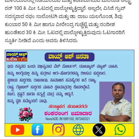
ಮಳಂದೂರಿನಲ್ಲಿ ನಡೆಯಲಿರುವ ಮತ್ತು ಕಠಿಣವಾಗಿರುವ ಮಲೆನಾಡ ಅಲ್ಟ್ರಾ
ರನ್ 100 ಕಿ. ಮೀ. ಓಟದಲ್ಲಿ ಪಾಲ್ಗೋಳ್ಳುತ್ತಿದ್ದಾರೆ. ಅಲ್ಲದೇ, ವಿಸಿಜಿ ಗ್ರುಪ್
ಸದಸ್ಯರಾದ ರಘು ಸಾಲೋಟಗಿ ಮತ್ತು ಡಾ. ರಾಜು ಯಲಗೊಂಡ, ಶಿವು
ಕುಂಬಾರ 50 ಕಿ. ಮೀ ಹಾಗೂ ವೀರೇಂದ್ರ ಗುಚ್ಚೆಟ್ಟಿ ಮತ್ತು ನಂದೀಶ
ಹುಂಡೆಕಾರ 30 ಕಿ. ಮೀ. ಓಟದಲ್ಲಿ ಪಾಲ್ಗೋಳ್ಳುತ್ತಿರುವುದು ಓಟಗಾರರಿಗೆ
ಸ್ಪೂರ್ತಿ ನೀಡಿದೆ ಎಂದು ಅವರು ತಿಳಿಸಿದರು.