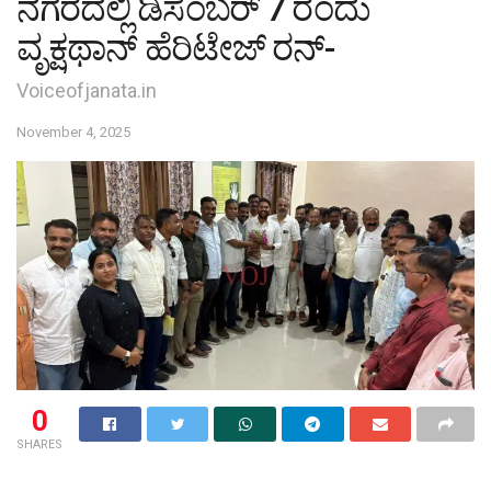
ನಗರದಲ್ಲಿ ಡಿಸೆಂಬರ್ 7 ರಂದು
ವೃಕ್ಷಥಾನ್ ಹೆರಿಟೇಜ್ ರನ್-
Voiceofjanata.in
November 4, 2025
0
SHARES