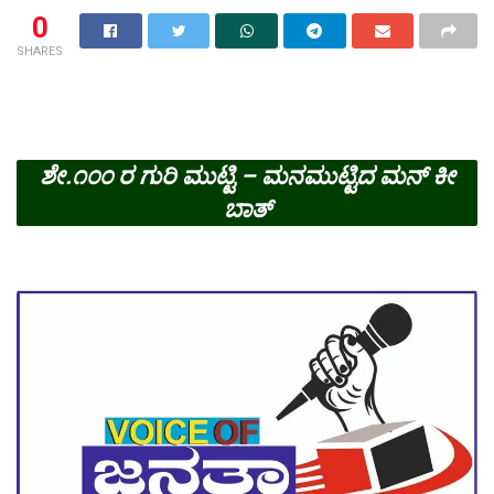
0
SHARES
ಶೇ.೧೦೦ ರ ಗುರಿ ಮುಟ್ಟಿ – ಮನಮುಟ್ಟಿದ ಮನ್ ಕೀ
ಬಾತ್