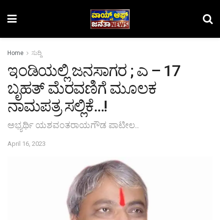
Home
ಸುದ್ದಿ
ಇಂಡಿಯಲ್ಲಿ ಜನಸಾಗರ ; ಎ – 17
ಬೃಹತ್ ಮೆರವಣಿಗೆ ಮೂಲಕ
ನಾಮಪತ್ರ ಸಲ್ಲಿಕೆ…!
ಅಭ್ಯರ್ಥಿ ಯಶವಂತರಾಯಗೌಡ ಪಾಟೀಲ..
April 16, 2023