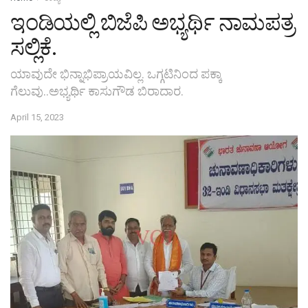
ಇಂಡಿಯಲ್ಲಿ ಬಿಜೆಪಿ ಅಭ್ಯರ್ಥಿ ನಾಮಪತ್ರ
ಸಲ್ಲಿಕೆ.
ಯಾವುದೇ ಭಿನ್ನಾಭಿಪ್ರಾಯವಿಲ್ಲ. ಒಗ್ಗಟಿನಿಂದ ಪಕ್ಕಾ
ಗೆಲುವು..ಅಭ್ಯರ್ಥಿ ಕಾಸುಗೌಡ ಬಿರಾದಾರ.
April 15, 2023