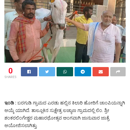
0
SHARES
ಇಂಡಿ :
ಬರಗುಡಿ‌ ಗ್ರಾಮದ ಎರಡು ಹಲ್ಲಿನ ಕಿಲಾರಿ ಹೋರಿಗೆ ಚಾಂಪಿಯನ್ನಾಗಿ
ಆಯ್ಕೆ ಯಾಗಿದೆ. ತಾಲ್ಲೂಕಿನ ಸುಕ್ಷೇತ್ರ ಲಚ್ಯಾಣ ಗ್ರಾಮದಲ್ಲಿ ಲಿಂ. ಶ್ರೀ
ಶಂಕರಲಿಂಗೇಶ್ವರ ಮಹಾರಥೋತ್ಸವ ಅಂಗವಾಗಿ ಜಾನುವಾರ ಜಾತ್ರೆ
ಆಯೋಜಿಸಲಾಗಿತ್ತು.