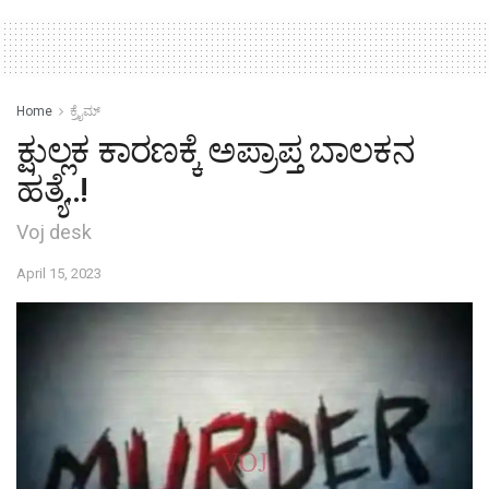
Home
ಕ್ರೈಮ್‌
ಕ್ಷುಲ್ಲಕ ಕಾರಣಕ್ಕೆ ಅಪ್ರಾಪ್ತ ಬಾಲಕನ
ಹತ್ಯೆ..!
Voj desk
April 15, 2023