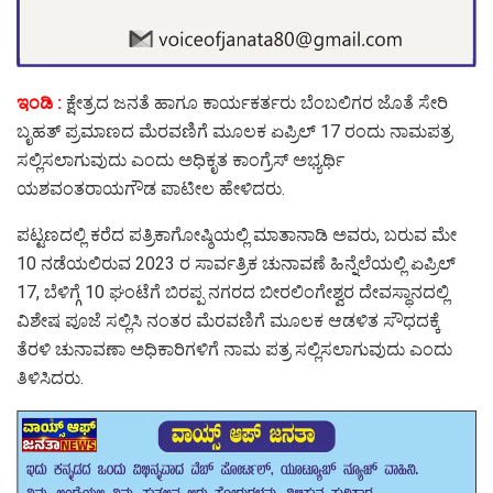
ಇಂಡಿ :
ಕ್ಷೇತ್ರದ ಜನತೆ ಹಾಗೂ ಕಾರ್ಯಕರ್ತರು ಬೆಂಬಲಿಗರ ಜೊತೆ ಸೇರಿ
ಬೃಹತ್ ಪ್ರಮಾಣದ ಮೆರವಣಿಗೆ ಮೂಲಕ ಏಪ್ರಿಲ್ 17 ರಂದು ನಾಮಪತ್ರ
ಸಲ್ಲಿಸಲಾಗುವುದು ಎಂದು ಅಧಿಕೃತ ಕಾಂಗ್ರೆಸ್ ಅಭ್ಯರ್ಥಿ
ಯಶವಂತರಾಯಗೌಡ ಪಾಟೀಲ ಹೇಳಿದರು.
ಪಟ್ಟಣದಲ್ಲಿ ಕರೆದ ಪತ್ರಿಕಾಗೋಷ್ಠಿಯಲ್ಲಿ ಮಾತಾನಾಡಿ ಅವರು, ಬರುವ ಮೇ
10 ನಡೆಯಲಿರುವ 2023 ರ ಸಾರ್ವತ್ರಿಕ ಚುನಾವಣೆ ಹಿನ್ನೆಲೆಯಲ್ಲಿ ಏಪ್ರಿಲ್
17, ಬೆಳಿಗ್ಗೆ 10 ಘಂಟೆಗೆ ಬಿರಪ್ಪ ನಗರದ ಬೀರಲಿಂಗೇಶ್ವರ ದೇವಸ್ಥಾನದಲ್ಲಿ
ವಿಶೇಷ ಪೂಜೆ ಸಲ್ಲಿಸಿ ನಂತರ ಮೆರವಣಿಗೆ ಮೂಲಕ ಆಡಳಿತ ಸೌಧದಕ್ಕೆ
ತೆರಳಿ ಚುನಾವಣಾ ಅಧಿಕಾರಿಗಳಿಗೆ ನಾಮ ಪತ್ರ ಸಲ್ಲಿಸಲಾಗುವುದು ಎಂದು
ತಿಳಿಸಿದರು.