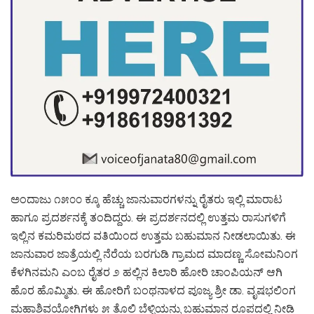
ಅಂದಾಜು ೧೫೦೦ ಕ್ಕೂ ಹೆಚ್ಚು ಜಾನುವಾರಗಳನ್ನು ರೈತರು ಇಲ್ಲಿ ಮಾರಾಟ
ಹಾಗೂ ಪ್ರದರ್ಶನಕ್ಕೆ ತಂದಿದ್ದರು. ಈ ಪ್ರದರ್ಶನದಲ್ಲಿ ಉತ್ತಮ ರಾಸುಗಳಿಗೆ
ಇಲ್ಲಿನ ಕಮರಿಮಠದ ವತಿಯಿಂದ ಉತ್ತಮ ಬಹುಮಾನ ನೀಡಲಾಯಿತು. ಈ
ಜಾನುವಾರ ಜಾತ್ರೆಯಲ್ಲಿ ನೆರೆಯ ಬರಗುಡಿ ಗ್ರಾಮದ ಮಾದಣ್ಣ ಸೋಮನಿಂಗ
ಕೆಳಗಿನಮನಿ ಎಂಬ ರೈತರ ೨ ಹಲ್ಲಿನ ಕಿಲಾರಿ ಹೋರಿ ಚಾಂಪಿಯನ್ ಆಗಿ
ಹೊರ ಹೊಮ್ಮಿತು. ಈ ಹೋರಿಗೆ ಬಂಥನಾಳದ ಪೂಜ್ಯ ಶ್ರೀ ಡಾ. ವೃಷಭಲಿಂಗ
ಮಹಾಶಿವಯೋಗಿಗಳು ೫ ತೊಲಿ ಬೆಳ್ಳಿಯನ್ನು ಬಹುಮಾನ ರೂಪದಲ್ಲಿ ನೀಡಿ