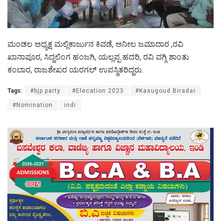
ಮಂಡಲ ಅಧ್ಯಕ್ಷ ಮಲ್ಲಿಕಾರ್ಜುನ ಕಿವಡೆ, ಅನೀಲ ಜಮಾದಾರ ,ರವಿ
ಖಾನಾಪೂರ, ಸಿದ್ದಲಿಂಗ ಹಂಜಗಿ, ಯಲ್ಲಪ್ಪ ಹದರಿ, ರವಿ ವಗ್ಗಿ ಶಾಂತು
ಕಂಬಾರ, ರಾಜಶೇಖರ ಯರಗಲ್ ಉಪಸ್ಥಿತರಿದ್ದರು.
Tags:
#bjp party
#Elecation 2023
#Kasugoud Biradar
#Nomination
indi