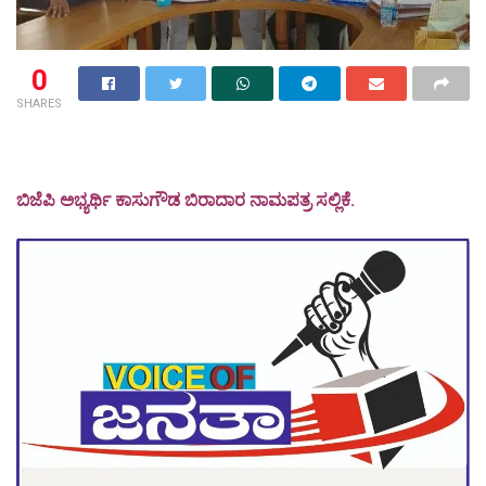
0
SHARES
ಬಿಜೆಪಿ ಅಭ್ಯರ್ಥಿ ಕಾಸುಗೌಡ ಬಿರಾದಾರ ನಾಮಪತ್ರ ಸಲ್ಲಿಕೆ.