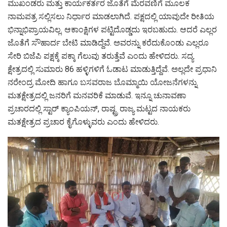
ಮುಖಂಡರು ಮತ್ತು ಕಾರ್ಯಕರ್ತರ ಜೊತೆಗೆ ಮೆರವಣಿಗೆ ಮೂಲಕ
ನಾಮಪತ್ರ ಸಲ್ಲಿಸಲು ನಿರ್ಧಾರ ಮಾಡಲಾಗಿದೆ. ಪಕ್ಷದಲ್ಲಿ ಯಾವುದೇ ರೀತಿಯ
ಭಿನ್ನಾಭಿಪ್ರಾಯವಿಲ್ಲ. ಆಕಾಂಕ್ಷಿಗಳ ಪಟ್ಟಿದೊಡ್ಡದು ಇರಬಹುದು. ಆದರೆ ಎಲ್ಲರ
ಜೊತೆಗೆ ಸೌಹಾರ್ದ ಬೇಟಿ ಮಾಡಿದ್ದೆವೆ. ಅವರನ್ನು ಕರೆದುಕೊಂಡು ಎಲ್ಲರೂ
ಸೇರಿ ಬಿಜೆಪಿ ಪಕ್ಷಕ್ಕೆ ಪಕ್ಕಾ ಗೆಲುವು ತರುತ್ತೆವೆ ಎಂದು ಹೇಳಿದರು. ಸದ್ಯ
ಕ್ಷೇತ್ರದಲ್ಲಿ ಸುಮಾರು 86 ಹಳ್ಳಿಗಳಿಗೆ ಓಡಾಟ ಮಾಡುತ್ತಿದ್ದೆವೆ. ಅಲ್ಲದೇ ಪ್ರಧಾನಿ
ನರೇಂದ್ರ ‌ಮೋದಿ ಹಾಗೂ ಬಸವರಾಜ ಬೊಮ್ಮಾಯಿ ಯೋಜನೆಗಳನ್ನು
ಮತಕ್ಷೇತ್ರದಲ್ಲಿ ಜನರಿಗೆ ‌ಮನವರಿಕೆ ಮಾಡುವೆ. ಇನ್ನೂ ಚುನಾವಣಾ
ಪ್ರಚಾರದಲ್ಲಿ ಸ್ಟಾರ್ ಕ್ಯಾಂಪಿಯನ್, ರಾಷ್ಟ್ರ ರಾಜ್ಯ ಮಟ್ಟದ ನಾಯಕರು
ಮತಕ್ಷೇತ್ರದ ಪ್ರಚಾರ ಕೈಗೊಳ್ಳುವರು ಎಂದು ಹೇಳಿದರು.