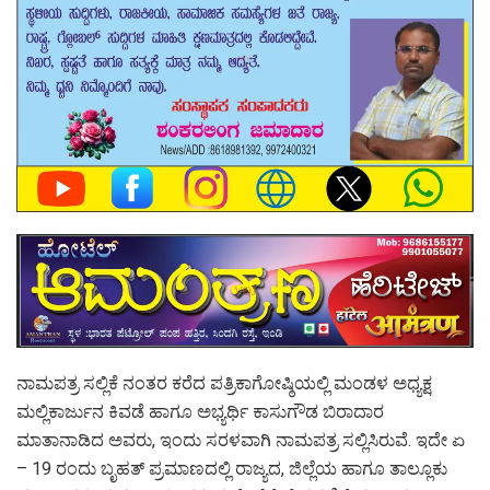
ನಾಮಪತ್ರ ಸಲ್ಲಿಕೆ ನಂತರ ‌ಕರೆದ ಪತ್ರಿಕಾಗೋಷ್ಠಿಯಲ್ಲಿ ಮಂಡಳ ಅಧ್ಯಕ್ಷ
ಮಲ್ಲಿಕಾರ್ಜುನ ಕಿವಡೆ ಹಾಗೂ ಅಭ್ಯರ್ಥಿ ಕಾಸುಗೌಡ ಬಿರಾದಾರ
ಮಾತಾನಾಡಿದ ಅವರು, ಇಂದು ಸರಳವಾಗಿ ನಾಮಪತ್ರ ಸಲ್ಲಿಸಿರುವೆ. ಇದೇ ಏ
– 19 ರಂದು ಬೃಹತ್ ಪ್ರಮಾಣದಲ್ಲಿ ರಾಜ್ಯದ, ಜಿಲ್ಲೆಯ ಹಾಗೂ ತಾಲ್ಲೂಕು