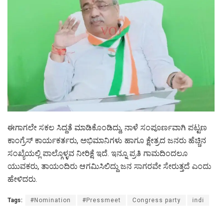
ಈಗಾಗಲೇ ಸಕಲ ಸಿದ್ದತೆ ಮಾಡಿಕೊಂಡಿದ್ದು, ನಾಳೆ ಸಂಪೂರ್ಣವಾಗಿ ಪಟ್ಟಣ
ಕಾಂಗ್ರೆಸ್ ಕಾರ್ಯಕರ್ತರು, ಅಭಿಮಾನಿಗಳು ಹಾಗೂ ಕ್ಷೇತ್ರದ ಜನರು ಹೆಚ್ಚಿನ
ಸಂಖ್ಯೆಯಲ್ಲಿ ಪಾಲ್ಗೊಳ್ಳವ ನೀರಿಕ್ಷೆ ಇದೆ. ಇನ್ನೂ ಪ್ರತಿ ಗಾಮದಿಂದಲೂ
ಯುವಕರು, ತಾಯಂದಿರು ಆಗಮಿಸಿಲಿದ್ದು ಜನ ಸಾಗರವೇ ಸೇರುತ್ತದೆ ಎಂದು
ಹೇಳಿದರು.
Tags:
#Nomination
#Pressmeet
Congress party
indi