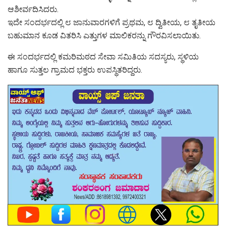
ಆಶೀರ್ವದಿಸಿದರು.
ಇದೇ ಸಂದರ್ಭದಲ್ಲಿ ೮ ಜಾನುವಾರಗಳಿಗೆ ಪ್ರಥಮ, ೮ ದ್ವಿತೀಯ, ೮ ತೃತೀಯ
ಬಹುಮಾನ ಕೂಡ ವಿತರಿಸಿ ಎತ್ತುಗಳ ಮಾಲಿಕರನ್ನು ಗೌರವಿಸಲಾಯಿತು.
ಈ ಸಂದರ್ಭದಲ್ಲಿ ಕಮರಿಮಠದ ಸೇವಾ ಸಮಿತಿಯ ಸದಸ್ಯರು, ಸ್ಥಳಿಯ
ಹಾಗೂ ಸುತ್ತಲ ಗ್ರಾಮದ ಭಕ್ತರು ಉಪಸ್ಥಿತರಿದ್ದರು.