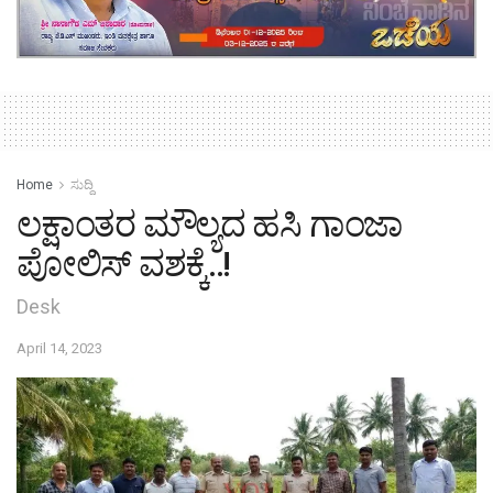
Home
ಸುದ್ದಿ
ಲಕ್ಷಾಂತರ ಮೌಲ್ಯದ ಹಸಿ ಗಾಂಜಾ
ಪೋಲಿಸ್ ವಶಕ್ಕೆ..!
Desk
April 14, 2023