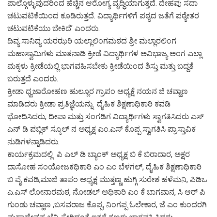
ಪಾಲ್ಗೊಳ್ಳುವುದರಿಂದ ಹೆಚ್ಚಿನ ಆರೋಗ್ಯ ವೃದ್ಧಿಯಾಗುತ್ತದೆ. ದೇಹವು ಸದಾ
ಚಟುವಟಿಕೆಯಿಂದ ಕೂಡಿರುತ್ತದೆ. ವಿದ್ಯಾರ್ಥಿಗಳಿಗೆ ಪಠ್ಯದ ಜತೆಗೆ ಪಠ್ಯೇತರ
ಚಟುವಟಿಕೆಯು ಬೇಕಿದೆ’ ಎಂದರು.
ದಿವ್ಯ ಸಾನಿದ್ಯ ಯರಝರಿ ಯಲ್ಲಾಲಿಂಗಮಠದ ಶ್ರೀ ಮಲ್ಲಾರಲಿಂಗ
ಮಹಾಸ್ವಾಮಿಗಳು ಮಾತನಾಡಿ ಕ್ರೀಡೆ ವಿದ್ಯಾರ್ಥಿಗಳ ಅವಿಭಾಜ್ಯ ಅಂಗ ಎಲ್ಲಾ
ಮಕ್ಕಳು ಕ್ರೀಡೆಯಲ್ಲಿ ಭಾಗವಹಿಸಬೇಕು ಕ್ರೀಡೆಯಿಂದ ಶಿಸ್ತು ಮತ್ತು ಬದ್ದತೆ
ಬರುತ್ತದೆ ಎಂದರು.
ಕ್ರೀಡಾ ಧ್ವಜಾರೋಹಣ ಹುಲ್ಲೂರ ಗ್ರಾಪಂ ಅಧ್ಯಕ್ಷೆ ನಯನ ಜಿ ಚವ್ಹಾಣ
ಮಾಡಿದರು ಕ್ರೀಡಾ ಪ್ರತಿಜ್ಞೆಯನ್ನು ದೈಹಿಕ ಶಿಕ್ಷಣಾಧಿಕಾರಿ ಕವಡಿ
ಭೋದಿಸಿದರು, ದೀಪಾ ಮತ್ತು ಸಂಗಡಿಗ ವಿದ್ಯಾರ್ಥಿಗಳು ಸ್ವಾಗತಿಸಿದರು ಎಸ್
ಎನ್ ಡಿ ಪಬ್ಲಿಕ್ ಸ್ಕೂಲ್ ನ ಅಧ್ಯಕ್ಷ ಎಂ‌.ಎಸ್ ಕೊಪ್ಪ ಸ್ವಾಗತಿಸಿ ಪ್ರಾಸ್ತಾವಿಕ
ನುಡಿಗಳನ್ನಾಡಿದರು.
ಕಾರ್ಯಕ್ರಮದಲ್ಲಿ ಪಿ ಎಲ್ ಡಿ ಬ್ಯಾಂಕ್ ಅಧ್ಯಕ್ಷ ಬಿ ಕೆ ಬಿರಾದಾರ, ಅಕ್ಷರ
ದಾಸೋಹ ಸಂಯೋಜಕಧಿಕಾರಿ ಎಂ‌ ಎಂ ಬೆಳಗಲ್, ದೈಹಿಕ ಶಿಕ್ಷಣಾಧಿಕಾರಿ
ಬಿ ವೈ ಕವಡಿ,ಮಾಜಿ ತಾಪಂ ಅಧ್ಯಕ್ಷ ಮುತ್ತಣ್ಣ ಹುಗ್ಗಿ ಸುರೇಶ ಹಳೆಮನಿ, ಪಿಡಿಒ
ಎ.ಎಸ್ ಲೋನಾರಮಠ, ನೋಡಲ್ ಅಧಿಕಾರಿ ಎಂ ಕೆ ಬಾಗವಾನ, ಸಿ ಆರ್ ಪಿ
ಗುಂಡು ಚವ್ಹಾಣ ,ಬಸವರಾಜ ಕೊಪ್ಪ, ನಿಂಗಪ್ಪ ಓಲೇಕಾರ, ಜೆ ಎಂ ಕುಂದರಗಿ