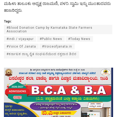
ಮಹಿಳಾ ತಾಲೂಕು ಅಧ್ಯಕ್ಷ ರಾಜಮಣಿ, ಪಳನಿ ಸ್ವಾಮಿ ಇನ್ನು ಮುಂತಾದವರು
ಹಾಜರಿದ್ದರು.
Tags:
#Blood Donation Camp by Karnataka State Farmers
Association
#indi / vijayapur
#Public News
#Today News
#Voice Of Janata
#Voiceofjanata.in
#ಕರ್ನಾಟಕ ರಾಜ್ಯ ರೈತ ಸಂಘಟನೆಯಿಂದ ರಕ್ತದಾನ ಶಿಬಿರ