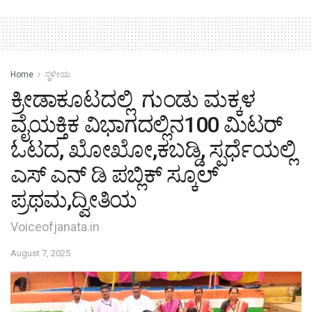
Home
ಸ್ಥಳೀಯ
ಕ್ರೀಡಾಕೂಟದಲ್ಲಿ ಗುಂಡು ಮಕ್ಕಳ
ವೈಯಕ್ತಿಕ ವಿಭಾಗದಲ್ಲಿನ100 ಮಿಟರ್
ಓಟದ, ಖೋಖೋ,ಕಬಡ್ಡಿ, ಸ್ಪರ್ಧೆಯಲ್ಲಿ
ಎಸ್ ಎನ್ ಡಿ ಪಬ್ಲಿಕ್ ಸ್ಕೂಲ್
ಪ್ರಥಮ,ದ್ವೀತಿಯ
Voiceofjanata.in
August 7, 2025