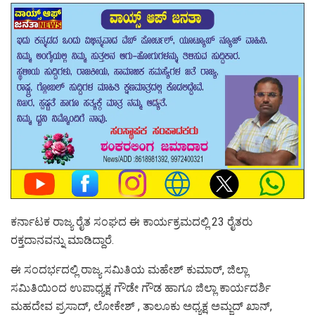
ಕರ್ನಾಟಕ ರಾಜ್ಯ ರೈತ ಸಂಘದ ಈ ಕಾರ್ಯಕ್ರಮದಲ್ಲಿ 23 ರೈತರು
ರಕ್ತದಾನವನ್ನು ಮಾಡಿದ್ದಾರೆ.
ಈ ಸಂದರ್ಭದಲ್ಲಿ ರಾಜ್ಯ ಸಮಿತಿಯ ಮಹೇಶ್ ಕುಮಾರ್, ಜಿಲ್ಲಾ
ಸಮಿತಿಯಿಂದ ಉಪಾಧ್ಯಕ್ಷ ಗೌಡೇ ಗೌಡ ಹಾಗೂ ಜಿಲ್ಲಾ ಕಾರ್ಯದರ್ಶಿ
ಮಹದೇವ ಪ್ರಸಾದ್, ಲೋಕೇಶ್ , ತಾಲೂಕು ಅಧ್ಯಕ್ಷ ಅಮ್ಜದ್ ಖಾನ್,