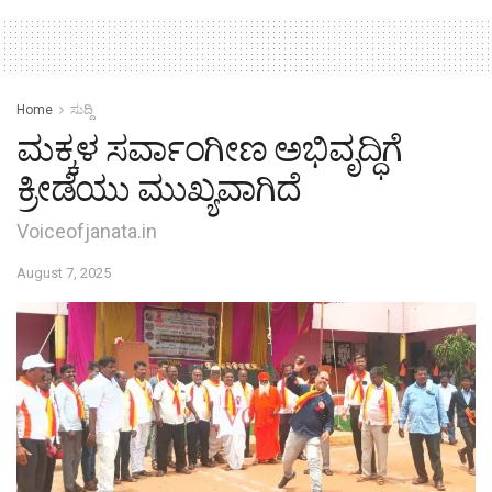
Home
ಸುದ್ದಿ
ಮಕ್ಕಳ ಸರ್ವಾಂಗೀಣ ಅಭಿವೃದ್ಧಿಗೆ
ಕ್ರೀಡೆಯು ಮುಖ್ಯವಾಗಿದೆ
Voiceofjanata.in
August 7, 2025