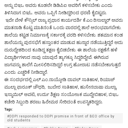
ಅನ್ನು ಬಿಇಒ ಅವರು ಕೂಡಲೇ ಡಿಡಿಪಿಐ ಅವರಿಗೆ ಕಳಿಸಬೇಕು ಎಂದು
ತಿಳಿಸಿದಾಗ ಬಿಇಓ. ಅವರು ಒಪ್ಪಿಗೆ ನೀಡಿದ್ದರಿಂದ ಧರಣಿ ಕೈಬಿಟ್ಟರು.
ಇದೇ ವೇಳೆ ಕೌನ್ಸಿಲ್ ರಾಜ್ಯ ಪ್ರಧಾನ ಕಾರ್ಯದರ್ಶಿ ಕೆ.ಎಂ.ರಿಸಾಲ್ದಾರ್ ಅವರು
ಮಾತನಾಡಿ ಕೊಟ್ಟ ಮಾತಿನಂತೆ ಒಂದು ವಾರದಲ್ಲಿ ಶಾಲೆ ಆರಂಭವಾಗಬೇಕು.
ಶಾಲೆಯ ಕಟ್ಟಡ ನಿರ್ಮಾಣಕ್ಕೆ ಸರ್ಕಾರಕ್ಕೆ ವರದಿ ಕಳಿಸಬೇಕು. ಶತಮಾನ ಕಂಡ
ಶಾಲೆಯನ್ನು ಪುರಸಭೆಗೆ ಹಸ್ತಾಂತರ ಮಾಡುವ ಹುನ್ನಾರ ನಡೆಯುತ್ತಿದ್ದರೆ ಅದು
ದುರುದ್ದೇಶದಿಂದ ಕೂಡಿದ್ದ ತಕ್ಷಣ ಕೈಬಿಡಬೇಕು. ಈ ಶಾಲೆಯ ರಕ್ಷಣೆಗೆ ಹಳೆ
ವಿದ್ಯಾರ್ಥಿಗಳಾದ ನಾವು ಯಾವುದೆ ತ್ಯಾಗಕ್ಕೂ ಸಿದ್ದರಿದ್ದೇವೆ. ಈಗಿರುವ
ಜಾಗವನ್ನು ಶಾಲೆಗೆ ಮೀಸಲಿರಿಸದಿದ್ದರೆ ಉಗ್ರ ಹೋರಾಟ ನಡೆಸಬೇಕಾಗುತ್ತದೆ
ಎಂದು. ಎಚ್ಚರಿಕೆ ನೀಡಿದ್ದಾರೆ.
ಈ ಸಂದರ್ಭದಲ್ಲಿ ಎಲ್.ಎಂ.ನಾಯ್ಕೋಡಿ ದಾವಲ್ ಸಾತಿಹಾಳ, ರಿಯಾಜ್
ಮುಲ್ಲಾ ಫಾರೂಕ್ ಚೌಧರಿ, ಜುಬೇರ ಸಾತಿಹಾಳ, ಹುಸೇನಬಾಷಾ ಮುಲ್ಲಾ,
ಇಸ್ಮಾಯಿಲ್ ಅವಟಿ, ಉರ್ದು ಶಿಕ್ಷಣ ಸಂಯೋಜಕ ಮುದ್ದೇಬಿಹಾಳ, ಬಿಇಒ
ಕಚೇರಿ ಸಿಬ್ಬಂದಿ ಶರಣು ಹಿರೇಮಠ ಸೇರಿದಂತೆ ಉಪಸ್ಥಿತರಿದ್ದರು.
Tags:
#DDPI responded to DDPI promise in front of BEO office by
old students