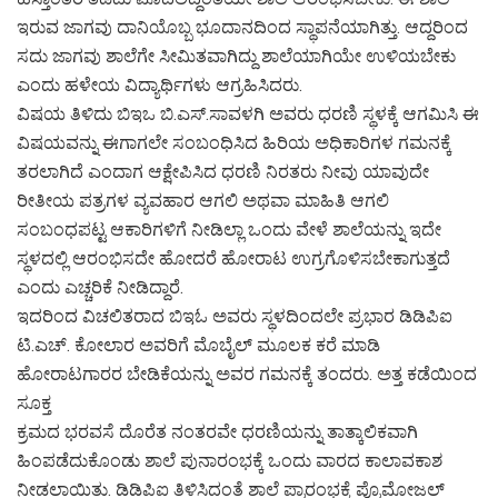
ಇರುವ ಜಾಗವು ದಾನಿಯೊಬ್ಬ ಭೂದಾನದಿಂದ ಸ್ಥಾಪನೆಯಾಗಿತ್ತು. ಆದ್ದರಿಂದ
ಸದು ಜಾಗವು ಶಾಲೆಗೇ ಸೀಮಿತವಾಗಿದ್ದು ಶಾಲೆಯಾಗಿಯೇ ಉಳಿಯಬೇಕು
ಎಂದು ಹಳೇಯ ವಿದ್ಯಾರ್ಥಿಗಳು ಆಗ್ರಹಿಸಿದರು.
ವಿಷಯ ತಿಳಿದು ಬಿಇಒ ಬಿ.ಎಸ್.ಸಾವಳಗಿ ಅವರು ಧರಣಿ ಸ್ಥಳಕ್ಕೆ ಆಗಮಿಸಿ ಈ
ವಿಷಯವನ್ನು ಈಗಾಗಲೇ ಸಂಬಂಧಿಸಿದ ಹಿರಿಯ ಅಧಿಕಾರಿಗಳ ಗಮನಕ್ಕೆ
ತರಲಾಗಿದೆ ಎಂದಾಗ ಆಕ್ಷೇಪಿಸಿದ ಧರಣಿ ನಿರತರು ನೀವು ಯಾವುದೇ
ರೀತೀಯ ಪತ್ರಗಳ ವ್ಯವಹಾರ ಆಗಲಿ ಅಥವಾ ಮಾಹಿತಿ ಆಗಲಿ
ಸಂಬಂಧಪಟ್ಟ ಆಕಾರಿಗಳಿಗೆ ನೀಡಿಲ್ಲಾ ಒಂದು ವೇಳೆ ಶಾಲೆಯನ್ನು ಇದೇ
ಸ್ಥಳದಲ್ಲಿ ಆರಂಭಿಸದೇ ಹೋದರೆ ಹೋರಾಟ ಉಗ್ರಗೊಳಿಸಬೇಕಾಗುತ್ತದೆ
ಎಂದು ಎಚ್ಚರಿಕೆ ನೀಡಿದ್ದಾರೆ.
ಇದರಿಂದ ವಿಚಲಿತರಾದ ಬಿಇಓ ಅವರು ಸ್ಥಳದಿಂದಲೇ ಪ್ರಭಾರ ಡಿಡಿಪಿಐ
ಟಿ.ಎಚ್. ಕೋಲಾರ ಅವರಿಗೆ ಮೊಬೈಲ್ ಮೂಲಕ ಕರೆ ಮಾಡಿ
ಹೋರಾಟಗಾರರ ಬೇಡಿಕೆಯನ್ನು ಅವರ ಗಮನಕ್ಕೆ ತಂದರು. ಅತ್ತ ಕಡೆಯಿಂದ
ಸೂಕ್ತ
ಕ್ರಮದ ಭರವಸೆ ದೊರೆತ ನಂತರವೇ ಧರಣಿಯನ್ನು ತಾತ್ಕಾಲಿಕವಾಗಿ
ಹಿಂಪಡೆದುಕೊಂಡು ಶಾಲೆ ಪುನಾರಂಭಕ್ಕೆ ಒಂದು ವಾರದ ಕಾಲಾವಕಾಶ
ನೀಡಲಾಯಿತು. ಡಿಡಿಪಿಐ ತಿಳಿಸಿದಂತೆ ಶಾಲೆ ಪ್ರಾರಂಭಕ್ಕೆ ಪ್ರೊಮೋಜಲ್