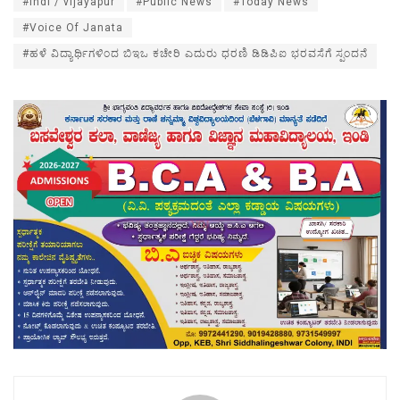
#indi / vijayapur
#Public News
#Today News
#Voice Of Janata
#ಹಳೆ ವಿದ್ಯಾರ್ಥಿಗಳಿಂದ ಬಿಇಒ ಕಚೇರಿ ಎದುರು ಧರಣಿ ಡಿಡಿಪಿಐ ಭರವಸೆಗೆ ಸ್ಪಂದನೆ