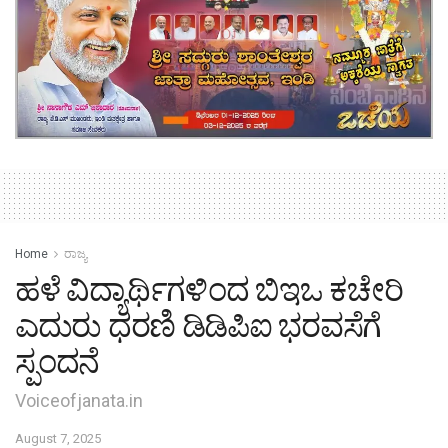
Home
ರಾಜ್ಯ
ಹಳೆ ವಿದ್ಯಾರ್ಥಿಗಳಿಂದ ಬಿಇಒ ಕಚೇರಿ
ಎದುರು ಧರಣಿ ಡಿಡಿಪಿಐ ಭರವಸೆಗೆ
ಸ್ಪಂದನೆ
Voiceofjanata.in
August 7, 2025