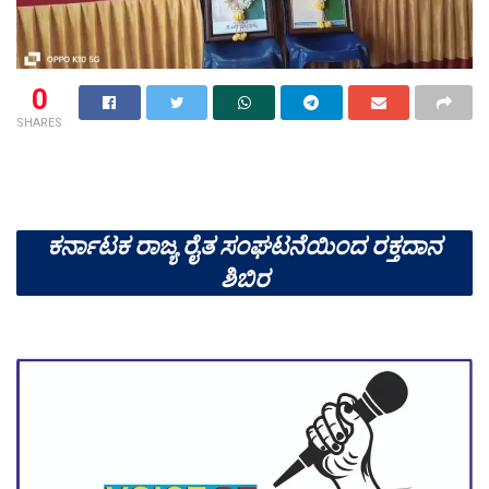
0
SHARES
ಕರ್ನಾಟಕ ರಾಜ್ಯ ರೈತ ಸಂಘಟನೆಯಿಂದ ರಕ್ತದಾನ
ಶಿಬಿರ