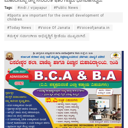
ಮಹಾದೇವಪ್ಪ ಚೆನ್ನಿ ಸೇರಿದಂತೆ ಇತರೆ ಗಣ್ಯರು ಭಾಗವಹಿಸಿದ್ದರು.
Tags:
#indi / vijayapur
#Public News
#Sports are important for the overall development of
children.
#Today News
#Voice Of Janata
#Voiceofjanata.in
#ಮಕ್ಕಳ ಸರ್ವಾಂಗೀಣ ಅಭಿವೃದ್ಧಿಗೆ ಕ್ರೀಡೆಯು ಮುಖ್ಯವಾಗಿದೆ.