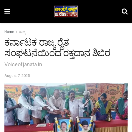
Home
ರಾಜ್ಯ
ಕರ್ನಾಟಕ ರಾಜ್ಯ ರೈತ
ಸಂಘಟನೆಯಿಂದ ರಕ್ತದಾನ ಶಿಬಿರ
Voiceofjanata.in
August 7, 2025