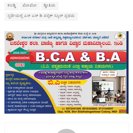
ಕಬಡ್ಡಿ
ಖೋಖೋ
ದ್ವೀತಿಯ
ಸ್ಪರ್ಧೆಯಲ್ಲಿ ಎಸ್ ಎನ್ ಡಿ ಪಬ್ಲಿಕ್ ಸ್ಕೂಲ್ ಪ್ರಥಮ