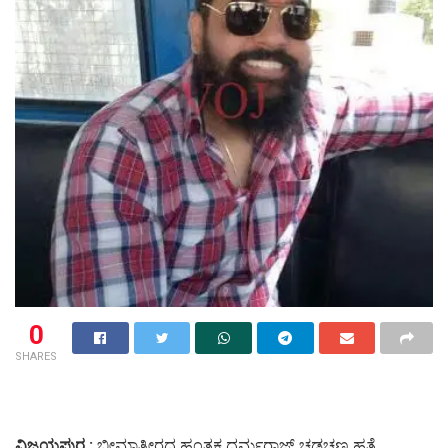
0
SHARES
ವಿಜಯಪುರ :
ಭೀಮಾತೀರದ ಹಂತಕ ಧರ್ಮರಾಜ್ ಚಡಚಣ ಹತ್ಯೆ