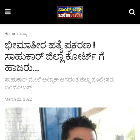
Home
ರಾಜ್ಯ
ಭೀಮಾತೀರ ಹತ್ಯೆ ಪ್ರಕರಣ !
ಸಾಹುಕಾರ್ ಜಿಲ್ಲಾ ಕೋರ್ಟ್ ಗೆ
ಹಾಜರು…
ಸಾಹುಕಾರ್ ಮೇಲೆ ಅಟ್ಯಾಕ್ ಆಗದಂತೆ ಜಿಲ್ಲಾ ಪೊಲೀಸರು
ಬಂದೋಬಸ್ತ್ ..
March 22, 2022