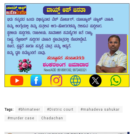
Tags:
#bhimateer
#Distric court
#mahadeva sahukar
#murder case
Chadachan