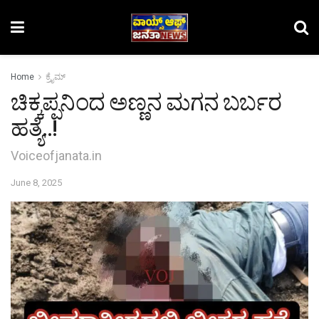
Home
ಕ್ರೈಮ್‌
ಚಿಕ್ಕಪ್ಪನಿಂದ ಅಣ್ಣನ ಮಗನ ಬರ್ಬರ
ಹತ್ಯೆ..!
Voiceofjanata.in
June 8, 2025