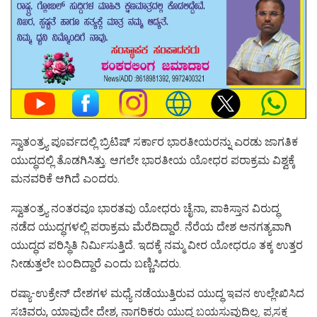
ಸ್ವಾತಂತ್ರ್ಯ ಪೂರ್ವದಲ್ಲಿ ಬ್ರಿಟಿಷ್‌ ಸರ್ಕಾರ ಭಾರತೀಯರನ್ನು ಎರಡು ಜಾಗತಿಕ
ಯುದ್ಧದಲ್ಲಿ ತೊಡಗಿಸಿತ್ತು. ಆಗಲೇ ಭಾರತೀಯ ಯೋಧರ ಪರಾಕ್ರಮ ವಿಶ್ವಕ್ಕೆ
ಮನವರಿಕೆ ಆಗಿದೆ ಎಂದರು.
ಸ್ವಾತಂತ್ರ್ಯ ನಂತರವೂ ಭಾರತವು ಯೋಧರು ಚೈನಾ, ಪಾಕಿಸ್ತಾನ ವಿರುದ್ಧ
ನಡೆದ ಯುದ್ಧಗಳಲ್ಲಿ ಪರಾಕ್ರಮ ಮೆರೆದಿದ್ದಾರೆ. ನೆರೆಯ ದೇಶ ಅನಗತ್ಯವಾಗಿ
ಯುದ್ಧದ ಪರಿಸ್ಥಿತಿ ನಿರ್ಮಿಸುತ್ತಿದೆ. ಇದಕ್ಕೆ ನಮ್ಮ ವೀರ ಯೋಧರೂ ತಕ್ಕ ಉತ್ತರ
ನೀಡುತ್ತಲೇ ಬಂದಿದ್ದಾರೆ ಎಂದು ಬಣ್ಣಿಸಿದರು.
ರಷ್ಯಾ-ಉಕ್ರೇನ್ ದೇಶಗಳ ಮಧ್ಯೆ ನಡೆಯುತ್ತಿರುವ ಯುದ್ಧ ಇವನ ಉಲ್ಲೇಖಿಸಿದ
ಸಚಿವರು, ಯಾವುದೇ ದೇಶ, ನಾಗರಿಕರು ಯುದ್ಧ ಬಯಸುವುದಿಲ್ಲ. ಪ್ರಸಕ್ತ