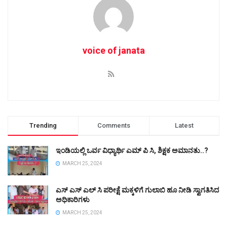
voice of janata
Trending
Comments
Latest
ಇಂಡಿಯಲ್ಲಿ ಒರ್ವ ವಿಧ್ಯಾರ್ಥಿ ಎಮ್ ಪಿ ಸಿ, ಶಿಕ್ಷಕ ಅಮಾನತು..?
MARCH 25, 2024
ಎಸ್ ಎಸ್ ಎಲ್ ಸಿ ಪರೀಕ್ಷೆ ಮಕ್ಕಳಿಗೆ ಗುಲಾಬಿ ಹೂ ನೀಡಿ ಸ್ವಾಗತಿಸಿದ
ಅಧಿಕಾರಿಗಳು
MARCH 25, 2024