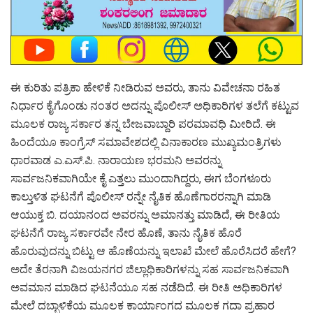
ಈ ಕುರಿತು ಪತ್ರಿಕಾ ಹೇಳಿಕೆ ನೀಡಿರುವ ಅವರು, ತಾನು ವಿವೇಚನಾ ರಹಿತ
ನಿರ್ಧಾರ ಕೈಗೊಂಡು ನಂತರ ಅದನ್ನು ಪೊಲೀಸ್ ಅಧಿಕಾರಿಗಳ ತಲೆಗೆ ಕಟ್ಟುವ
ಮೂಲಕ ರಾಜ್ಯ ಸರ್ಕಾರ ತನ್ನ ಬೇಜವಾಬ್ದಾರಿ ಪರಮಾವಧಿ ಮೀರಿದೆ. ಈ
ಹಿಂದೆಯೂ ಕಾಂಗ್ರೆಸ್ ಸಮಾವೇಶದಲ್ಲಿ ವಿನಾಕಾರಣ ಮುಖ್ಯಮಂತ್ರಿಗಳು
ಧಾರವಾಡ ಎ.ಎಸ್.ಪಿ. ನಾರಾಯಣ ಭರಮನಿ ಅವರನ್ನು
ಸಾರ್ವಜನಿಕವಾಗಿಯೇ ಕೈ ಎತ್ತಲು ಮುಂದಾಗಿದ್ದರು, ಈಗ ಬೆಂಗಳೂರು
ಕಾಲ್ತುಳಿತ ಘಟನೆಗೆ ಪೊಲೀಸ್ ರನ್ನೇ ನೈತಿಕ ಹೊಣೆಗಾರರನ್ನಾಗಿ ಮಾಡಿ
ಆಯುಕ್ತ ಬಿ. ದಯಾನಂದ ಅವರನ್ನು ಅಮಾನತ್ತು ಮಾಡಿದೆ, ಈ ರೀತಿಯ
ಘಟನೆಗೆ ರಾಜ್ಯ ಸರ್ಕಾರವೇ ನೇರ ಹೊಣೆ, ತಾನು ನೈತಿಕ ಹೊರೆ
ಹೊರುವುದನ್ನು ಬಿಟ್ಟು ಆ ಹೊಣೆಯನ್ನು ಇಲಾಖೆ ಮೇಲೆ ಹೊರೆಸಿದರೆ ಹೇಗೆ?
ಅದೇ ತೆರನಾಗಿ ವಿಜಯನಗರ ಜಿಲ್ಲಾಧಿಕಾರಿಗಳನ್ನು ಸಹ ಸಾರ್ವಜನಿಕವಾಗಿ
ಅವಮಾನ ಮಾಡಿದ ಘಟನೆಯೂ ಸಹ ನಡೆದಿದೆ. ಈ ರೀತಿ ಅಧಿಕಾರಿಗಳ
ಮೇಲೆ ದಬ್ಬಾಳಿಕೆಯ ಮೂಲಕ ಕಾರ್ಯಾಂಗದ ಮೂಲಕ ಗದಾ ಪ್ರಹಾರ