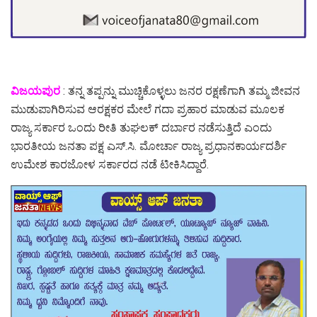
ವಿಜಯಪುರ
: ತನ್ನ ತಪ್ಪನ್ನು ಮುಚ್ಚಿಕೊಳ್ಳಲು ಜನರ ರಕ್ಷಣೆಗಾಗಿ ತಮ್ಮ ಜೀವನ
ಮುಡುಪಾಗಿರಿಸುವ ಆರಕ್ಷಕರ ಮೇಲೆ ಗದಾ ಪ್ರಹಾರ ಮಾಡುವ ಮೂಲಕ
ರಾಜ್ಯ ಸರ್ಕಾರ ಒಂದು ರೀತಿ ತುಘಲಕ್ ದರ್ಬಾರ ನಡೆಸುತ್ತಿದೆ ಎಂದು
ಭಾರತೀಯ ಜನತಾ ಪಕ್ಷ ಎಸ್.ಸಿ. ಮೋರ್ಚಾ ರಾಜ್ಯ ಪ್ರಧಾನ‌ಕಾರ್ಯದರ್ಶಿ
ಉಮೇಶ ಕಾರಜೋಳ ಸರ್ಕಾರದ ನಡೆ ಟೀಕಿಸಿದ್ದಾರೆ.