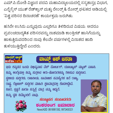
ಎಮ್.ಪಿ.ದೋಶಿ ವಿಜ್ಞಾನ ಪದವಿ ಮಹಾವಿದ್ಯಾಲಯದಲ್ಲಿ ಸಸ್ಯಶಾಸ್ತç ವಿಭಾಗ,
ಎನ್ನೆಸ್ಸೆಸ್ ಯುತ್ ರೆಡ್‌ಕ್ರಾಸ್ ಮತ್ತು ರೇಂರ‍್ಸ್ & ರೋರ‍್ಸ್ ಘಟಕದ ಅಡಿಯಲ್ಲಿ
‘ವಿಶ್ವ ಪರಿಸರ ದಿನಾಚರಣೆ’ ಕಾರ್ಯಕ್ರಮ ಜರುಗಿತು.
ಹಸಿರೇ ಉಸಿರು ಎನ್ನುವುದು ಎಲ್ಲರಿಗೂ ತಿಳಿದಿರುವ ವಿಷಯ. ಆದರೂ
ಪ್ರಪಂಚದಾದ್ಯAತ ಪರಿಸರವನ್ನು ನಾಶಮಾಡಿ ಕಾಂಕ್ರೀಟ್ ಹಾಸಿಗೆಯನ್ನು
ಹಾಕುತ್ತಿರುವದರಿಂದ ನಾವು ಕೆಲವೇ ವರ್ಷಗಳಲ್ಲಿ ವಿನಾಶದ ಹಾದಿ
ತುಳಿಯುತ್ತಿದ್ದೇವೆ ಎಂದರು.