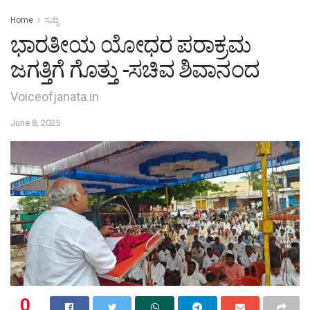
Home
ಸುದ್ದಿ
ಭಾರತೀಯ ಯೋಧರ ಪರಾಕ್ರಮ
ಜಗತ್ತಿಗೆ ಗೊತ್ತು -ಸಚಿವ ಶಿವಾನಂದ
Voiceofjanata.in
June 8, 2025
0