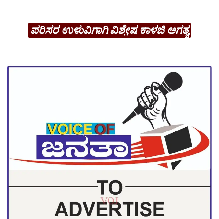
ಪರಿಸರ ಉಳುವಿಗಾಗಿ ವಿಶೇ಼ಷ ಕಾಳಜಿ ಅಗತ್ಯ