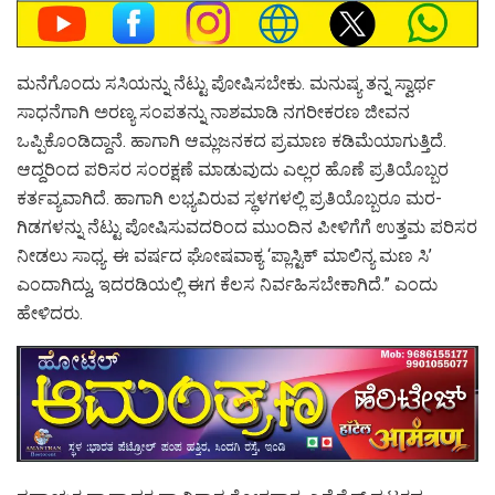
ಮನೆಗೊಂದು ಸಸಿಯನ್ನು ನೆಟ್ಟು ಪೋಷಿಸಬೇಕು. ಮನುಷ್ಯ ತನ್ನ ಸ್ವಾರ್ಥ
ಸಾಧನೆಗಾಗಿ ಅರಣ್ಯ ಸಂಪತನ್ನು ನಾಶಮಾಡಿ ನಗರೀಕರಣ ಜೀವನ
ಒಪ್ಪಿಕೊಂಡಿದ್ದಾನೆ. ಹಾಗಾಗಿ ಆಮ್ಲಜನಕದ ಪ್ರಮಾಣ ಕಡಿಮೆಯಾಗುತ್ತಿದೆ.
ಆದ್ದರಿಂದ ಪರಿಸರ ಸಂರಕ್ಷಣೆ ಮಾಡುವುದು ಎಲ್ಲರ ಹೊಣೆ ಪ್ರತಿಯೊಬ್ಬರ
ಕರ್ತವ್ಯವಾಗಿದೆ. ಹಾಗಾಗಿ ಲಭ್ಯವಿರುವ ಸ್ಥಳಗಳಲ್ಲಿ ಪ್ರತಿಯೊಬ್ಬರೂ ಮರ-
ಗಿಡಗಳನ್ನು ನೆಟ್ಟು ಪೋಷಿಸುವದರಿಂದ ಮುಂದಿನ ಪೀಳಿಗೆಗೆ ಉತ್ತಮ ಪರಿಸರ
ನೀಡಲು ಸಾಧ್ಯ. ಈ ವರ್ಷದ ಘೋಷವಾಕ್ಯ ‘ಪ್ಲಾಸ್ಟಿಕ್ ಮಾಲಿನ್ಯ ಮಣ ಸಿ’
ಎಂದಾಗಿದ್ದು, ಇದರಡಿಯಲ್ಲಿ ಈಗ ಕೆಲಸ ನಿರ್ವಹಿಸಬೇಕಾಗಿದೆ.” ಎಂದು
ಹೇಳಿದರು.