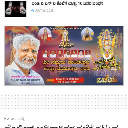
ಇಂಡಿ ಪಿ.ಎಸ್.ಐ ಕೊಲೆಗೆ ಯತ್ನ, 10 ಜನರ ಬಂಧನ
JULY 26, 2025
Home
ಸುದ್ದಿ