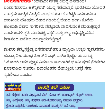
ಬಸವನಬಾಗೇವಾಡಿ :
ಯಾವುದೇ ದೇಶಕ್ಕೆ ಯುದ್ಧ ಅನಿವಾರ್ಯ
ಎಂದಾಗಬಾರದು, ಆಕಸ್ಮಿಕವಾಗಿ ಯುದ್ಧ ನಡೆಯುತ್ತವೆ. ಭಾರತೀಯ ಯೋಧರ
ಪರಾಕ್ರಮ ಜಗತ್ತಿಗೆ ಗೊತ್ತಿದೆ. ಎಂಥ ಭಯಾನಕ ಪರಿಸ್ಥಿತಿ ಎದುರಾದರೂ
ಭಾರತೀಯ ಯೋಧರು ದೇಶದ ಗಡಿಯಲ್ಲಿ ಜೀವದ ಹಂಗು ತೊರೆದು
ಹೋರಾಡಿ ದೇಶದ ನಾಗರಿಕರು ನೆಮ್ಮದಿಯ ಜೀವಿಸುವಂತೆ ಮಾಡುತ್ತಿದ್ದಾರೆ
ಎಂದು ಜವಳಿ, ಕೃಷಿ ಮಾರುಕಟ್ಟೆ, ಸಕ್ಕರೆ ಮತ್ತು ಕಬ್ಬು ಅಭಿವೃದ್ಧಿ ಸಚಿವ
ಶಿವಾನಂದ ಪಾಟೀಲ ಅಭಿಪ್ರಾಯಪಟ್ಟಿದ್ದಾರೆ.
ಶನಿವಾರ ತಮ್ಮ ಸ್ವಕ್ಷೇತ್ರ ಬಸವನಬಾಗೇವಾಡಿ ವ್ಯಾಪ್ತಿಯ ಉಕ್ಕಲಿ ಗ್ರಾಮದವರು
ಹುತಾತ್ಮ ವೀರಯೋಧ ಸಿ.ಆರ್.ಪಿ.ಎಫ್. ಎಸ್ಐ ಶ್ರೀಶೈಲ ಯಮನಪ್ಪ
ಹಿರೋಡಗಿ ಅವರ ಪುತ್ಥಳಿ ನಿರ್ಮಾಣ ಕಾಮಗಾರಿಗೆ ಭೂಮಿ ಪೂಜೆ ನೆರವೇರಿಸಿ
ಮಾತನಾಡಿದ ಸಚಿವರು, ವೀರಯೋಧರ ದೇಶಭಕ್ತಿಯ ಬದ್ದತೆ ಸದಾ
ಸ್ಮರಣೀಯ ಎಂದರು.