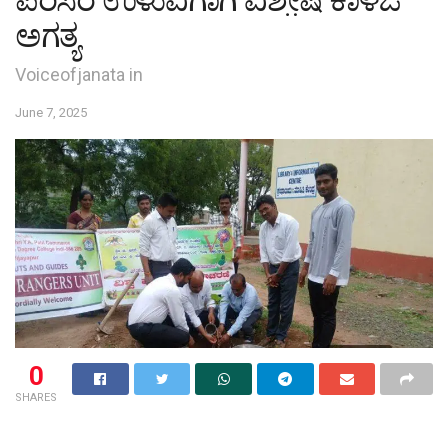
ಪರಿಸರ ಉಳುವಿಗಾಗಿ ವಿಶೇ಼ಷ ಕಾಳಜಿ
ಅಗತ್ಯ
Voiceofjanata in
June 7, 2025
0
SHARES