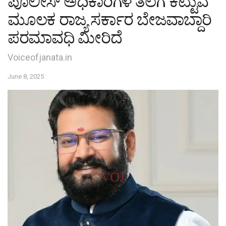
ಪೊಲೀಸ್ ಅಧಿಕಾರಿಗಳ ತಲೆಗೆ ಕಟ್ಟುವ
ಮೂಲಕ ರಾಜ್ಯ ಸರ್ಕಾರ ಬೇಜವಾಬ್ದಾರಿ
ಪರಮಾವಧಿ ಮೀರಿದೆ
Voiceofjanata.in
June 8, 2025