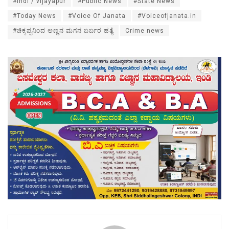
#indi / vijayapur
#Public News
#State News
#Today News
#Voice Of Janata
#Voiceofjanata.in
#ಚಿಕ್ಕಪ್ಪನಿಂದ ಅಣ್ಣನ ಮಗನ ಬರ್ಬರ ಹತ್ಯೆ
Crime news