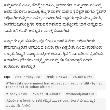
ಇನ್ನುಳಿದಂತೆ ಎಸಿಪಿ, ಸೆಂಟ್ರಲ್ ಡಿಸಿಪಿ, ಕ್ರೀಡಾಂಗಣ ಉಸ್ತುವಾರಿ ವಹಿಸಿದ್ದ
ಅಪರ ಪೊಲೀಸು ಆಯುಕ್ತ, ಕಬ್ಬನ್ ಪಾರ್ಕ್ ಠಾಣೆ ಇನ್ಸಪೆಕ್ಟರ್ ಹಾಗೂ ಸ್ಟೇಶನ್
ಅಧಿಕಾರಿಗಳನ್ನು ಅಮಾನತ್ತು ಮಾಡಲಾಗಿದೆ. ಅಕ್ಷರಶಃ ಇದು ಮುಖ್ಯಮಂತ್ರಿ,
ಉಪಮುಖ್ಯಮಂತ್ರಿಗಳ ನಡುವಿನ ಸಮರದ ಮತ್ತೊಂದು ಭಾಗ ಅನ್ನುವುದು
ಸಾರ್ವಜನಿಕವಾಗಿ ಅದೆಲ್ಲರ ಗಮನಕ್ಕೆ ಬಂದಾಗಿದೆ.
ಇನ್ನಾದರು ಗೃಹ ಸಚಿವರು, ಪೊಲೀಸು ಇಲಾಖೆ ಹಿರಿಯ ಅಧಿಕಾರಿಗಳು
ತಮಗಾಗುತ್ತಿರುವ ಅನ್ಯಾಯದ ಕುರಿತು ದ್ವನಿ ಎತ್ತಬೇಕು ಎಂದು ಕಾರಜೋಳ
ಒತ್ತಾಯಿಸಿದ್ದಾರೆ. ಮುಖ್ಯಮಂತ್ರಿಗಳ ಅಮಾನತ್ತಿನ ನಿರ್ಧಾರದಿಂದ ಪೊಲೀಸು
ಇಲಾಖೆಯ ನೌಕರರು ಆತ್ಮಸ್ಥೈರ್ಯವನ್ನು ಕಳಕೊಂಡಿದ್ದಾರೆ ಎಂದು
ಕಾರಜೋಳ ಹೇಳಿದ್ದಾರೆ.
Tags:
#indi / vijayapur
#Public News
#State News
#The state government has exceeded irresponsibility by tied
to the head of police officers
#Today News
#Voice Of Janata
#Voiceofjanata.in
#ಪೊಲೀಸ್ ಅಧಿಕಾರಿಗಳ ತಲೆಗೆ ಕಟ್ಟುವ ಮೂಲಕ ರಾಜ್ಯ ಸರ್ಕಾರ ಬೇಜವಾಬ್ದಾರಿ
ಪರಮಾವಧಿ ಮೀರಿದೆ