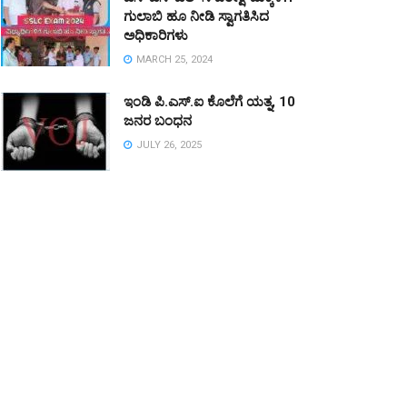
ಗುಲಾಬಿ ಹೂ ನೀಡಿ ಸ್ವಾಗತಿಸಿದ
ಅಧಿಕಾರಿಗಳು
MARCH 25, 2024
ಇಂಡಿ ಪಿ.ಎಸ್.ಐ ಕೊಲೆಗೆ ಯತ್ನ, 10
ಜನರ ಬಂಧನ
JULY 26, 2025