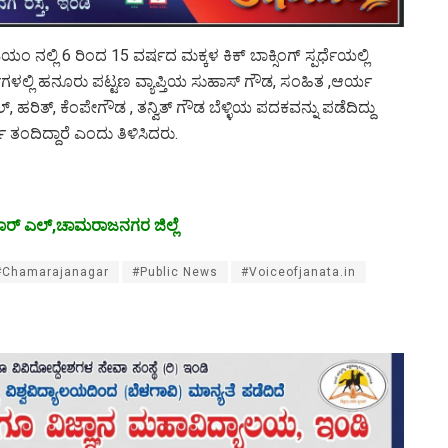
ನಲ್ಲಿ 6 ರಿಂದ 15 ವರ್ಷದ ಮಕ್ಕಳ ಕಿಕ್ ಬಾಕ್ಸಿಂಗ್ ಸ್ಪರ್ಧೆಯಲ್ಲಿ
್ಧೆಗಳಲ್ಲಿ ಹನೂರು ಪಟ್ಟಣ ವ್ಯಾಪ್ತಿಯ ಸುಹಾಸ್ ಗೌಡ, ಸಂಹಿತ ,ಆರ್ಯ
್, ಹರಿತ್, ಕೆಂಪೇಗೌಡ , ತನ್ವಿತ್ ಗೌಡ ಬೆಳ್ಳಿಯ ಪದಕವನ್ನು ಪಡೆದಿದ್ದು
 ತಂದಿದ್ದಾರೆ ಎಂದು ತಿಳಿಸಿದರು.
ಾರ್ ಎಲ್,ಚಾಮರಾಜನಗರ ಜಿಲ್ಲೆ
#Chamarajanagar
#Public News
#Voiceofjanata.in