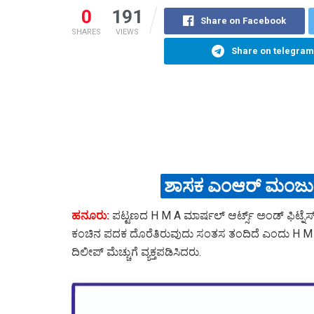
0
191
Share on Facebook
SHARES
VIEWS
Share on telegram
ಶಾಸಕ ಎಂಆರ್ ಮಂಜುನಾಥ
ಹನೂರು:
ಪಟ್ಟಣದ H M A ಮಾರ್ಷಲ್ ಆರ್ಟ್ಸ್ ಅಂಡ್ ಫಿಟ್ನೆಸ
ಕಂಚಿನ ಪದಕ ದೊರೆತಿರುವುದು ಸಂತಸ ತಂದಿದೆ ಎಂದು H M A
ದಿಲೀಪ್ ಮೆಚ್ಚುಗೆ ವ್ಯಕ್ತಪಡಿಸಿದರು.