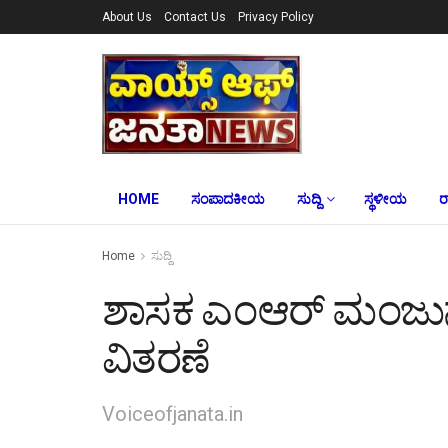
About Us
Contact Us
Privacy Policy
HOME
ಸಂಪಾದಕೀಯ
ಸುದ್ದಿ
ಸ್ಥಳೀಯ
ರ
Home
ಸುದ್ದಿ
ಶಾಸಕ ಎಂಆರ್ ಮಂಜುನಾಥ
ವಿತರಣೆ
Voiceofjanata.in