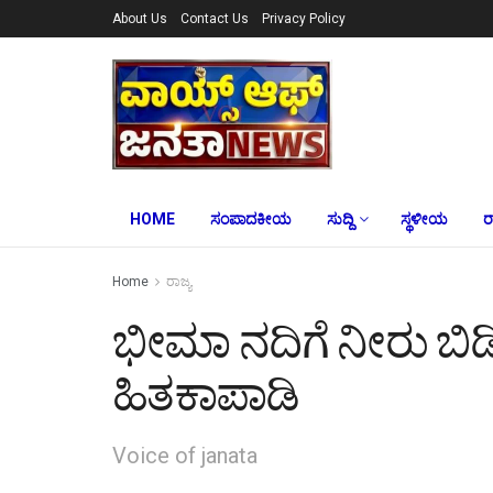
About Us
Contact Us
Privacy Policy
HOME
ಸಂಪಾದಕೀಯ
ಸುದ್ದಿ
ಸ್ಥಳೀಯ
ರ
Home
ರಾಜ್ಯ
ಭೀಮಾ ನದಿಗೆ ನೀರು ಬಿ
ಹಿತಕಾಪಾಡಿ
Voice of janata