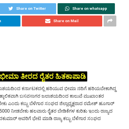
Share on Twitter
Share on whatsapp
m
Share on Mail
, ಭೀಮಾ ತೀರದ ರೈತರ ಹಿತಕಾಪಾಡಿ
ಜಲಾಶಯದಿಂದ ಕರ್ನಾಟಕದಲ್ಲಿ ಹರಿಯುವ ಭೀಮಾ ನದಿಗೆ ಹರಿಯಬೇಕಾಗಿದ್ದ
 ತಾತ್ಕಾಲಿಕವಾಗಿ ಬಸವಸಾಗರ ಜಲಾಶಯದಿಂದ ಕಾಲುವೆ ಮುಖಾಂತರ
ಕು ಎಂದು ಕಬ್ಬು ಬೆಳೆಗಾರ ಸಂಘದ ಜಿಲ್ಲಾಧ್ಯಕ್ಷರಾದ ರಮೇಶ್ ಹೂಗಾರ್
00 ನೀಡಬೇಕು ಹಲವಾರು ರೈತರ ಬೇಡಿಕೆಗಳ ಕುರಿತು ಇಂದು ರಾಜ್ಯದ
ಕುಮಾರ್ ಅವರಿಗೆ ಭೇಟಿ ಮಾಡಿ ರಾಜ್ಯ ಕಬ್ಬು ಬೆಳೆಗಾರ ಸಂಘದ