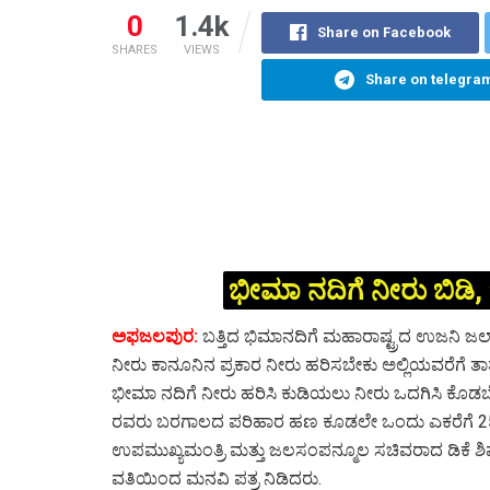
0
1.4k
Share on Facebook
SHARES
VIEWS
Share on telegra
ಭೀಮಾ ನದಿಗೆ ನೀರು ಬಿಡಿ
ಅಫಜಲಪುರ:
ಬತ್ತಿದ ಭಿಮಾನದಿಗೆ ಮಹಾರಾಷ್ಟ್ರದ ಉಜನಿ 
ನೀರು ಕಾನೂನಿನ ಪ್ರಕಾರ ನೀರು ಹರಿಸಬೇಕು ಅಲ್ಲಿಯವರೆಗೆ
ಭೀಮಾ ನದಿಗೆ ನೀರು ಹರಿಸಿ ಕುಡಿಯಲು ನೀರು ಒದಗಿಸಿ ಕೊಡಬೇ
ರವರು ಬರಗಾಲದ ಪರಿಹಾರ ಹಣ ಕೂಡಲೇ ಒಂದು ಎಕರೆಗೆ 250
ಉಪಮುಖ್ಯಮಂತ್ರಿ ಮತ್ತು ಜಲಸಂಪನ್ಮೂಲ ಸಚಿವರಾದ ಡಿಕೆ ಶಿವ
ವತಿಯಿಂದ ಮನವಿ ಪತ್ರ ನಿಡಿದರು.