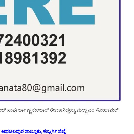
ರಾಜ್ ಸಾವು ಭಾಗಣ್ಣ ಕುಂಬಾರ್ ರೇವಣಸಿದ್ದಯ್ಯ ಮಲ್ಲು ಎಂ ಸೋಲಾಪುರ್
ಜಲಪುರ ತಾಲ್ಲೂಕು, ಕಲ್ಬುರ್ಗಿ ಜಿಲ್ಲೆ.