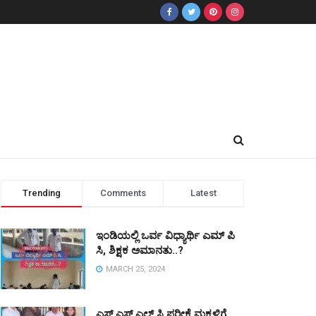
Trending
Comments
Latest
ಇಂಡಿಯಲ್ಲಿ ಒರ್ವ ವಿಧ್ಯಾರ್ಥಿ ಎಮ್ ಪಿ
ಸಿ, ಶಿಕ್ಷಕ ಅಮಾನತು..?
MARCH 25, 2024
ಎಸ್ ಎಸ್ ಎಲ್ ಸಿ ಪರೀಕ್ಷೆ ಮಕ್ಕಳಿಗೆ