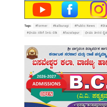
Tags:
#former
#kalburagi
#Public News
#St
#ಭೀಮಾ ನದಿಗೆ ನೀರು ಬಿಡಿ
Afazalapur
ಭೀಮಾ ತೀರದ ರೈತ