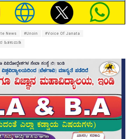
ate News
#Unoin
#Voice Of Janata
ರ ಹಿತಕಾಪಾಡಿ