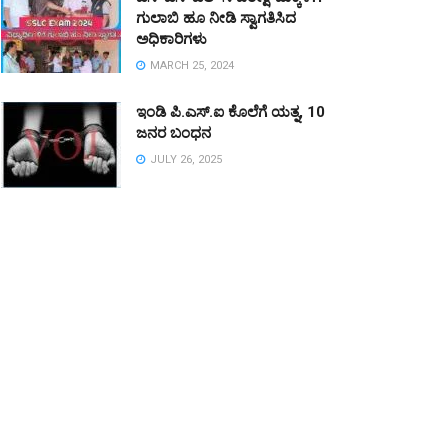
ಗುಲಾಬಿ ಹೂ ನೀಡಿ ಸ್ವಾಗತಿಸಿದ
ಅಧಿಕಾರಿಗಳು
MARCH 25, 2024
ಇಂಡಿ ಪಿ.ಎಸ್.ಐ ಕೊಲೆಗೆ ಯತ್ನ, 10
ಜನರ ಬಂಧನ
JULY 26, 2025