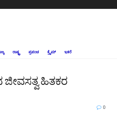
ಾಜ್ಯ
ರಾಷ್ಟ್ರ
ಪ್ರಪಂಚ
ಕ್ರೈಮ್‌
ಇತರೆ
 ಜೀವಸತ್ವ ಹಿತಕರ
0