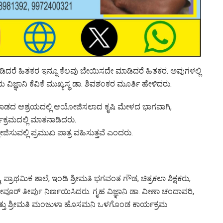
ಡಿದರೆ ಹಿತಕರ ಇನ್ನೂ ಕೆಲವು ಬೇಯಿಸದೇ ಮಾಡಿದರೆ ಹಿತಕರ. ಅವುಗಳಲ್ಲಿ
ಿಜ್ಞಾನಿ ಕೆವಿಕೆ ಮುಖ್ಯಸ್ಥ ಡಾ. ಶಿವಶಂಕರ ಮೂರ್ತಿ ಹೇಳಿದರು.
ಯ ಧಾರವಾಡದ ಆಶ್ರಯದಲ್ಲಿ ಆಯೋಜಿಸಲಾದ ಕೃಷಿ ಮೇಳದ ಭಾಗವಾಗಿ,
ಯಕ್ರಮದಲ್ಲಿ ಮಾತನಾಡಿದರು.
ಜಿಸುವಲ್ಲಿ ಪ್ರಮುಖ ಪಾತ್ರ ವಹಿಸುತ್ತವೆ ಎಂದರು.
ಪ್ರಾಥಮಿಕ ಶಾಲೆ, ಇಂಡಿ ಶ್ರೀಮತಿ ಭಗವಂತ ಗೌಡ, ಚಿತ್ರಕಲಾ ಶಿಕ್ಷಕರು,
ವೂರ್ ತೀರ್ಪು ನಿರ್ಣಯಿಸಿದರು. ಗೃಹ ವಿಜ್ಞಾನಿ ಡಾ. ವೀಣಾ ಚಂದಾವರಿ,
 ಮತ್ತು ಶ್ರೀಮತಿ ಮಂಜುಳಾ ಹೊಸಮನಿ ಒಳಗೊಂಡ ಕಾರ್ಯಕ್ರಮ