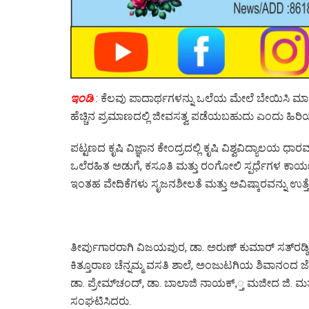
ಇಂಡಿ
: ‌ಕೆಲವು ಪಾದಾರ್ಥಗಳನ್ನು ಒಲೆಯ ಮೇಲೆ ಬೇಯಿಸಿ ಮಾ
ಹೆಚ್ಚಿನ ಪ್ರಮಾಣದಲ್ಲಿ ಜೀವಸತ್ವ ಪಡೆಯಬಹುದು ಎಂದು ಹಿರಿಯ ವ
ಪಟ್ಟಣದ ಕೃಷಿ ವಿಜ್ಞಾನ ಕೇಂದ್ರದಲ್ಲಿ ಕೃಷಿ ವಿಶ್ವವಿದ್ಯಾಲ
ಒಲೆರಹಿತ ಅಡುಗೆ, ಕಸೂತಿ ಮತ್ತು ರಂಗೋಲಿ ಸ್ಪರ್ಧೆಗಳ ಕಾರ್
ಇಂತಹ ವೇದಿಕೆಗಳು ಸೃಜನಶೀಲತೆ ಮತ್ತು ಅವಿಷ್ಕಾರವನ್ನು ಉತ್ತೇ
ತೀರ್ಪುಗಾರರಾಗಿ ವಿಜಯಪುರ, ಡಾ. ಅರುಣ್ ಕುಮಾರ್ ಸತ್‌ರಡ್ಡಿ, 
ಕಿತ್ತೂರಾಣ ಚೆನ್ನಮ್ಮ ವಸತಿ ಶಾಲೆ, ಅಂಜುಟಗಿಯ ಶಿವಾನಂದ ಜೇ
ಡಾ. ಪ್ರೇಮ್‌ಚಂದ್, ಡಾ. ಬಾಲಾಜಿ ನಾಯಕ್,್ತ ಮಜೀದ ಜಿ.
ಸಂಘಟಿಸಿದರು.