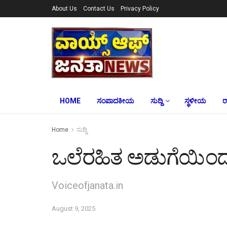
About Us
Contact Us
Privacy Policy
HOME
ಸಂಪಾದಕೀಯ
ಸುದ್ದಿ
ಸ್ಥಳೀಯ
ರ
Home
ಸುದ್ದಿ
ಒಲೆರಹಿತ ಅಡುಗೆಯಿಂದ
Voiceofjanata.in
August 9, 2025