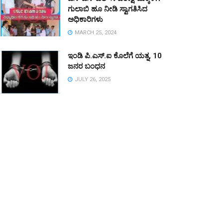
ಗುಲಾಬಿ ಹೂ ನೀಡಿ ಸ್ವಾಗತಿಸಿದ
ಅಧಿಕಾರಿಗಳು
MARCH 25, 2024
ಇಂಡಿ ಪಿ.ಎಸ್.ಐ ಕೊಲೆಗೆ ಯತ್ನ, 10
ಜನರ ಬಂಧನ
JULY 26, 2025