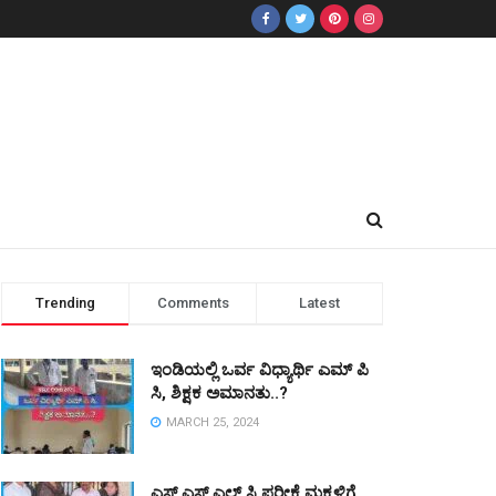
Trending
Comments
Latest
ಇಂಡಿಯಲ್ಲಿ ಒರ್ವ ವಿಧ್ಯಾರ್ಥಿ ಎಮ್ ಪಿ
ಸಿ, ಶಿಕ್ಷಕ ಅಮಾನತು..?
MARCH 25, 2024
ಎಸ್ ಎಸ್ ಎಲ್ ಸಿ ಪರೀಕ್ಷೆ ಮಕ್ಕಳಿಗೆ