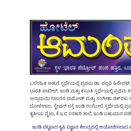
ಒಲೆರಹಿತ ಅಡುಗೆ ಸ್ಪರ್ಧೆಯಲ್ಲಿ ಪ್ರಥಮ ಡಾ. ಪಲ್ಲವಿ ಹಿರ
ಭಾರತಿ ಪಾಟೀಲ್, ಇಂಡಿ ಮತ್ತು ಕಸೂತಿ ಸ್ಪರ್ಧೆಯಲ್ಲಿ ಪ್
ಅನ್ಸಾಬಾಯಿ ಗಜಾನನ ರಾಥೋಡ್ ಮತ್ತು ಸಂಗೀತಾ ಚಿಕ್‌ಪಟ 
ಬೋಳೇಗಾಲ, ಸ್ಟೇಷನ್ ರಸ್ತೆ ಇಂಡಿ ರಂಗೋಲಿ ಸ್ಪರ್ಧೆಯಲ್ಲಿ 
ತೃತೀಯ ಪೈಜಾ, ಕೆ.ಇ.ಬಿ ಸರಕಾರಿ ಶಾಲೆ, ಇಂಡಿ ಬಹುಮಾನ ಪಡ
ಇಂಡಿ ಪಟ್ಟಣದ ಕೃಷಿ ವಿಜ್ಞಾನ ಕೇಂದ್ರದಲ್ಲಿ ಆಯೋಜಿಸಲಾದ ಒ