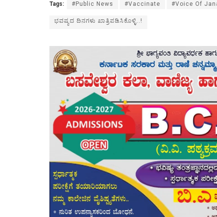
Tags:
#Public News
#Vaccinate
#Voice Of Jan
ಭವಷ್ಯದ ದಿನಗಳು ಖಾತ್ರಿಪಡಿಸಿಕೊಳ್ಳಿ..!