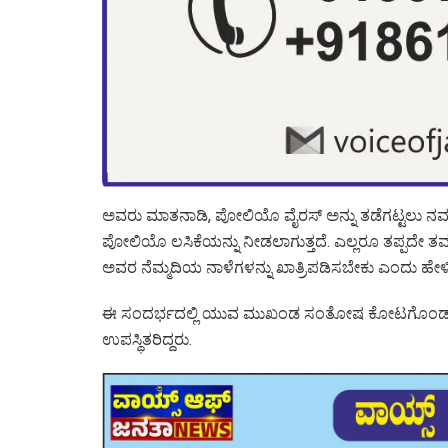
ಅವರು ಮಾತನಾಡಿ, ಪೋಲಿಯೊ ವೈರಸ್ ಅನ್ನು ತಡೆಗಟ್ಟಲು ನವಜ
ಪೋಲಿಯೊ ಲಸಿಕೆಯನ್ನು ನೀಡಲಾಗುತ್ತದೆ. ಎಲ್ಲರೂ ತಪ್ಪದೇ ತ
ಅವರ ನೆಮ್ಮದಿಯ ನಾಳೆಗಳನ್ನು ಖಾತ್ರಿಪಡಿಸಬೇಕು ಎಂದು ಹೇಳ
ಈ ಸಂದರ್ಭದಲ್ಲಿ ಯುವ ಮುಖಂಡ ಸಂತೋಷ ಕೋಟಗೊಂಡ ಹಾ
ಉಪಸ್ಥಿತರಿದ್ದರು.