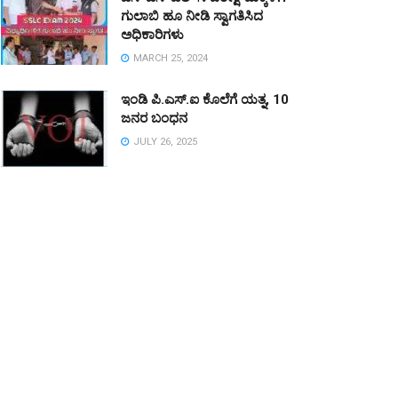
ಗುಲಾಬಿ ಹೂ ನೀಡಿ ಸ್ವಾಗತಿಸಿದ
ಅಧಿಕಾರಿಗಳು
MARCH 25, 2024
ಇಂಡಿ ಪಿ.ಎಸ್.ಐ ಕೊಲೆಗೆ ಯತ್ನ, 10
ಜನರ ಬಂಧನ
JULY 26, 2025