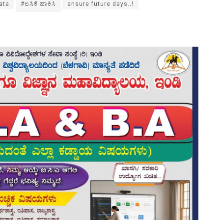
ata
#ಲಸಿಕೆ ಹಾಕಿಸಿ
ensure future days..!