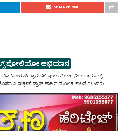
Share on Mail
ಪಲ್ಸ್ ಪೋಲಿಯೋ ಅಭಿಯಾನ
ೂಕಿನ ಹಿರೇರೂಗಿ ಗ್ರಾಮದಲ್ಲಿ ಇಂದು ಮೊದಲನೇ ಹಂತದ ಪಲ್ಸ್
ಮನಿ ಮಕ್ಕಳಿಗೆ ಡ್ರಾಪ್ ಹಾಕುವ ಮೂಲಕ ಚಾಲನೆ ನೀಡಿದರು.