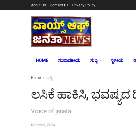
About Us
Contact Us
Privacy Policy
HOME
ಸಂಪಾದಕೀಯ
ಸುದ್ದಿ
ಸ್ಥಳೀಯ
ರ
Home
ಸುದ್ದಿ
ಲಸಿಕೆ ಹಾಕಿಸಿ, ಭವಷ್ಯದ ದ
Voice of janata
March 6, 2024