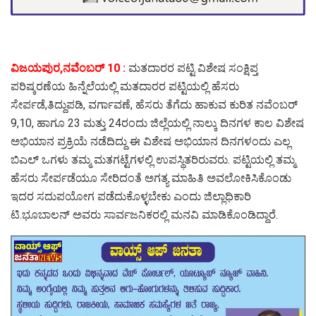
ವಿಜಯಪುರ,ನವೆಂಬರ್ 10 :
ಮತದಾರರ ಪಟ್ಟಿ ವಿಶೇಷ ಸಂಕ್ಷಿಪ್ತ
ಪರಿಷ್ಕರಣೆಯ ಹಿನ್ನೆಲೆಯಲ್ಲಿ ಮತದಾರರ ಪಟ್ಟಿಯಲ್ಲಿ ಹೆಸರು
ಸೇರ್ಪಡೆ,ತಿದ್ದುಪಡಿ, ವರ್ಗಾವಣೆ, ಹೆಸರು ತೆಗೆದು ಹಾಕುವ ಕುರಿತ ನವೆಂಬರ್
9,10, ಹಾಗೂ 23 ಮತ್ತು 24ರಂದು ಜಿಲ್ಲೆಯಲ್ಲಿ ನಾಲ್ಕು ದಿನಗಳ ಕಾಲ ವಿಶೇಷ
ಅಭಿಯಾನ ಪ್ರಕ್ರಿಯೆ ನಡೆದಿದ್ದು ಈ ವಿಶೇಷ ಅಭಿಯಾನ ದಿನಗಳಂದು ಎಲ್ಲ
ಬಿಎಲ್ ಒಗಳು ತಮ್ಮ ಮತಗಟ್ಟೆಗಳಲ್ಲಿ ಉಪಸ್ಥಿತರಿರುವರು. ಪಟ್ಟಿಯಲ್ಲಿ ತಮ್ಮ
ಹೆಸರು ಸೇರ್ಪಡೆಯೂ ಸೇರಿದಂತೆ ಅಗತ್ಯ ಮಾಹಿತಿ ಅವಲೋಕಿಸಿಕೊಂಡು
ಇದರ ಸದುಪಯೋಗ ಪಡೆದುಕೊಳ್ಳಬೇಕು ಎಂದು ಜಿಲ್ಲಾಧಿಕಾರಿ
ಟಿ.ಭೂಬಾಲನ್ ಅವರು ಸಾರ್ವಜನಿಕರಲ್ಲಿ ಮನವಿ ಮಾಡಿಕೊಂಡಿದ್ದಾರೆ.