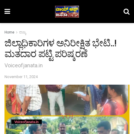
Home
ರಾಜ್ಯ
ಜಿಲ್ಲಾಧಿಕಾರಿಗಳ ಅನಿರೀಕ್ಷಿತ ಭೇಟಿ..!
ಮತದಾರ ಪಟ್ಟಿ ಪರಿಷ್ಕರಣೆ
Voiceofjanata.in
November 11, 2024