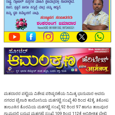
ಮತದಾರರ ಪಟ್ಟಿಯ ವಿಶೇಷ ಪರಿಷ್ಕರಣೆಯ ನಿಮಿತ್ಯ ಭಾನುವಾರ ಅವರು
ನಗರದ ಟ್ರೇಜರಿ ಕಾಲೋನಿಯ ಮತಗಟ್ಟೆ ಸಂಖ್ಯೆ 40 ರಿಂದ 42ಕ್ಕೆ, ತಿಕೋಟ
ತಾಲೂಕಿನ ತೊರವಿಯ ಮತಗಟ್ಟೆ ಸಂಖ್ಯೆ 92 ರಿಂದ 97 ಹಾಗೂ ತಾಜಪೂರ
ಗ್ರಾಮದಲ್ಲಿ ಬರುವ ಮತಗಟ್ಟೆ ಸಂಖ್ಯೆ 109 ರಿಂದ 112ಕ್ಕೆ ಅನಿರೀಕ್ಷಿತ ಭೇಟಿ