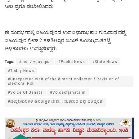
ನೀಡಿ,ಪ್ರಗತಿ ಪರಿಶೀಲಿಸಿದರು.
ಈ ಸಂದರ್ಭದಲ್ಲಿ ವಿಜಯಪುರದ ಉಪವಿಭಾಗಾಧಿಕಾರಿ ಗುರುನಾಥ ದಡ್ಡೆ,
ವಿಜಯಪುರ ಗ್ರೇಡ್ 2 ತಹಶೀಲ್ದಾರ ಐಎಚ್ ತುಂಬಗಿ,ಮತಗಟ್ಟೆ
ಅಧಿಕಾರಿಗಳು ಉಪಸ್ಥಿತರಿದ್ದರು.
Tags:
#indi / vijayapur
#Public News
#State News
#Today News
#Unexpected visit of the district collector..! Revision of
Electoral Roll
#Voice Of Janata
#Voiceofjanata.in
#ಜಿಲ್ಲಾಧಿಕಾರಿಗಳ ಅನಿರೀಕ್ಷಿತ ಭೇಟಿ..! ಮತದಾರ ಪಟ್ಟಿ ಪರಿಷ್ಕರಣೆ