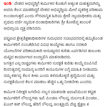
ಇಂಡಿ :
ದೇಶದ ಅಭಿವೃದ್ದಿಗೆ ಕಾರ್ಮಿಕರ ಕೊಡುಗೆ ಅತ್ಯಂತ ಮಹತ್ವದಾಗಿದ್ದು
ಅವರು ಕೆಲಸ ಮಾಡದಿದ್ದರೆ ದೇಶದ ಅಭಿವೃದ್ದಿಯ ಮೇಲೆ ವ್ಯತರಿಕ್ತ ಪರಿಣಾಮ
ಉಂಟಾಗುತ್ತದೆ ಎಂದು ಗೌರವಾನ್ವಿತ ಹಿರಿಯ ಶ್ರೇಣಿ ನ್ಯಾಯಾಧೀಶರು ಮತ್ತು
ಪ್ರಥಮ ದರ್ಜೆ ನ್ಯಾಯಿಕ ದಂಡಾಧಿಕಾರಿಗಳು ಶ್ರೀ ಕೋಟೆಪ್ಪ ಕಾಂಬಳೆ
ಅಭಿಪ್ರಾಯ ವ್ಯಕ್ತ ಪಡಿಸಿದರು.
ಪಟ್ಟಣದ ಕ್ಷೇತ್ರಶಿಕ್ಷಣಾಧಿಕಾರಿಗಳ ಗುರುಭವನ ಸಬಾಭವನದಲ್ಲಿ ಹಮ್ಮಿಕೊಂಡ
ಕಾರ್ಮಿಕರಿಗೆ ಸಂಬAದಿಸಿದ ವಿವಿಧ ಕಾಯ್ದೆಗಳು ಹಾಗೂ ಸರಕಾರಿ
ಯೋಜನೆಗಳ ಪರಿಣಾಮಕಾರಿ ಅನುಷ್ಠಾನದ ಕುರಿತು ಏರ್ಪಡಿಸಿದ ತಾಲೂಕಾ
ಮಟ್ಟದ ಕಾರ್ಯಾಗಾರ ಉದ್ಘಾಟಿಸಿ ಮಾತನಾಡಿದರು.
ಜಗತ್ತಿನ ಎಲ್ಲ ರಾಷ್ಟçಗಳು ಕಾರ್ಮಿಕರ ಸುರಕ್ಷತೆ ಕುರಿತು ಕಾಯ್ದೆ ರೂಪಿಸಿವೆ.
ದಿನನಿತ್ಯದಲ್ಲಿ ಸಾಮಾನ್ಯ ಜನರಿಗೆ ಕಾನೂನುಗಳ ಬಗ್ಗೆ ಮಾಹಿತಿ ನೀಡುವದು
ನಮ್ಮ ಕರ್ತವ್ಯ. ಕೆಲಸ ಕೀಳು ಎಂದು ತಿಳಿದುಕೊಳ್ಳದೆ ಶ್ರದ್ದೆಯಿಂದ ಮತ್ತು
ಸುರಕ್ಷತೆಯಿಂದ ಕೆಲಸ ಮಾಡಲು ಹೆಚ್ಚಿನ ಒತ್ತು ನೀಡಬೇಕು ಎಂದರು.
ಕಾರ್ಮಿಕ ನಿರೀಕ್ಷಕಿ ಜಗದೇವಿ ಸಜ್ಜನ ಮಾತನಾಡಿ ಇಲಾಖೆಯಿಂದ ಕಟ್ಟಡ
ಕಾರ್ಮಿಕರಿಗೆ ಸೌಲಭ್ಯಗಳು ಇವೆ. ಪಿಂಚಣ ಸೌಲಭ್ಯ, ದುರ್ಬಲತೆ ಪಿಂಚಣ ,
ಟೂಲ್ ಕಿಟ್ ಸೌಲಭ್ಯ, ಹೆರಿಗೆ ಸೌಲಭ್ಯ, ಅಂತ್ಯಕ್ರಿಯೆ ವೆಚ್ಚ, ಶೈಕ್ಷಣ ಕ