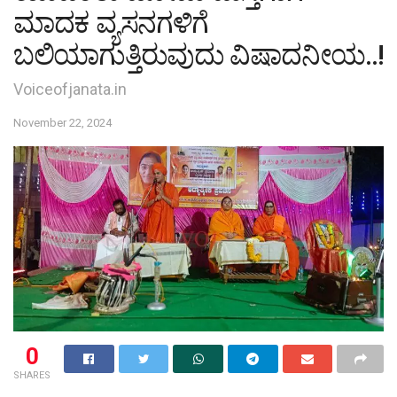
ಮಾದಕ ವ್ಯಸನಗಳಿಗೆ
ಬಲಿಯಾಗುತ್ತಿರುವುದು ವಿಷಾದನೀಯ..!
Voiceofjanata.in
November 22, 2024
0
SHARES