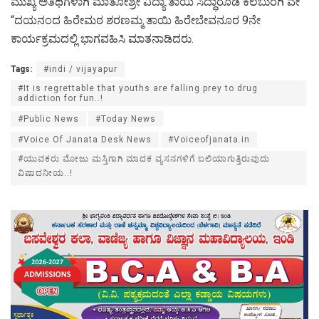
ಮುಖ್ಯ ಅತಿಥಿಗಳಾಗಿ ಮಾತೋಶ್ರೀ ವಿದ್ಯಾ ತಾಯಿ ಸಿದ್ಧಾರೂಡ ಕಲಬುರಗಿ ವೇ
“ದಯನಂದ ಹಿರೇಮಠ ಶರಣಮ್ಮ ತಾಯಿ ಹಿರೇಬೇವನೂರ 9ನೇ
ಕಾರ್ಯಕ್ರಮದಲ್ಲಿ ಭಾಗವಹಿಸಿ ಮಾತನಾಡಿದರು.
Tags:
#indi / vijayapur
#It is regrettable that youths are falling prey to drug
addiction for fun..!
#Public News
#Today News
#Voice Of Janata Desk News
#Voiceofjanata.in
#ಯುವಕರು ಮೋಜು ಮಸ್ತಿಗಾಗಿ ಮಾದಕ ವ್ಯಸನಗಳಿಗೆ ಬಲಿಯಾಗುತ್ತಿರುವುದು
ವಿಷಾದನೀಯ..!