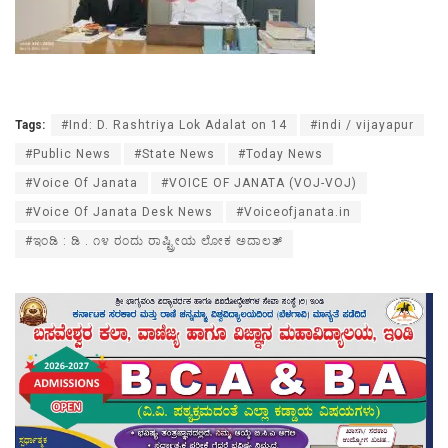
Tags:
#Ind: D. Rashtriya Lok Adalat on 14
#indi / vijayapur
#Public News
#State News
#Today News
#Voice Of Janata
#VOICE OF JANATA (VOJ-VOJ)
#Voice Of Janata Desk News
#Voiceofjanata.in
#ಇಂಡಿ : ಡಿ . ೧೪ ರಂದು ರಾಷ್ಟ್ರೀಯ ಲೋಕ ಅದಾಲತ್