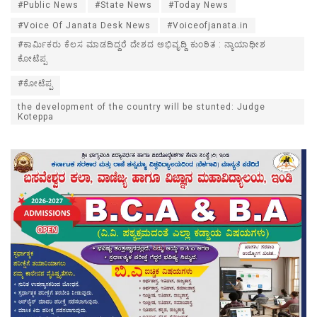
#Public News
#State News
#Today News
#Voice Of Janata Desk News
#Voiceofjanata.in
#ಕಾರ್ಮಿಕರು ಕೆಲಸ ಮಾಡದಿದ್ದರೆ ದೇಶದ ಅಭಿವೃದ್ದಿ ಕುಂಠಿತ : ನ್ಯಾಯಾಧೀಶ
ಕೋಟೆಪ್ಪ
#ಕೋಟೆಪ್ಪ
the development of the country will be stunted: Judge
Koteppa