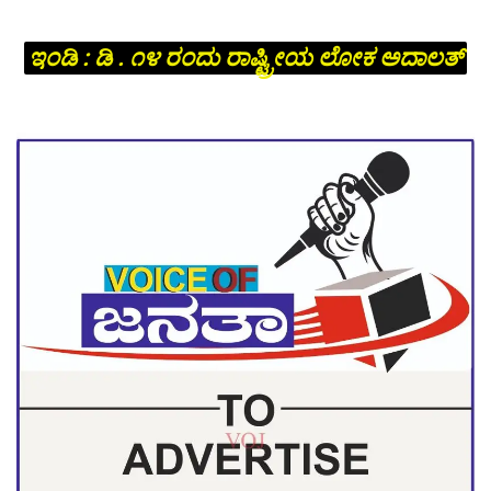
ಇಂಡಿ : ಡಿ . ೧೪ ರಂದು ರಾಷ್ಟ್ರೀಯ ಲೋಕ ಅದಾಲತ್