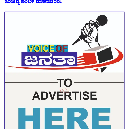
ಕೋಟೆಪ್ಪ ಕಾಂಬಳೆ ಮಾತನಾಡಿದರು.