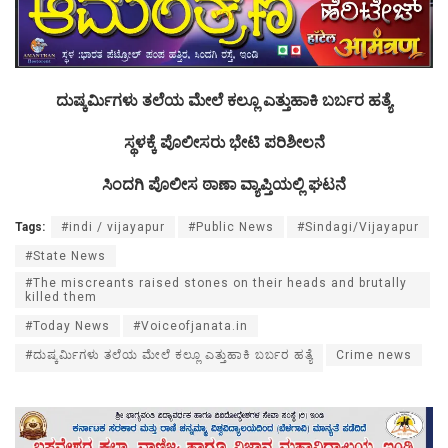
ದುಷ್ಕರ್ಮಿಗಳು ತಲೆಯ ಮೇಲೆ ಕಲ್ಲೂ ಎತ್ತುಹಾಕಿ ಬರ್ಬರ ಹತ್ಯೆ
ಸ್ಥಳಕ್ಕೆ ಪೊಲೀಸರು ಭೇಟಿ ಪರಿಶೀಲನೆ
ಸಿಂದಗಿ ಪೊಲೀಸ ಠಾಣಾ ವ್ಯಾಪ್ತಿಯಲ್ಲಿ ಘಟನೆ
Tags:
#indi / vijayapur
#Public News
#Sindagi/Vijayapur
#State News
#The miscreants raised stones on their heads and brutally
killed them
#Today News
#Voiceofjanata.in
#ದುಷ್ಕರ್ಮಿಗಳು ತಲೆಯ ಮೇಲೆ ಕಲ್ಲೂ ಎತ್ತುಹಾಕಿ ಬರ್ಬರ ಹತ್ಯೆ
Crime news