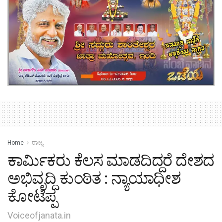
Home
ರಾಜ್ಯ
ಕಾರ್ಮಿಕರು ಕೆಲಸ ಮಾಡದಿದ್ದರೆ ದೇಶದ
ಅಭಿವೃದ್ದಿ ಕುಂಠಿತ : ನ್ಯಾಯಾಧೀಶ
ಕೋಟೆಪ್ಪ
Voiceofjanata.in