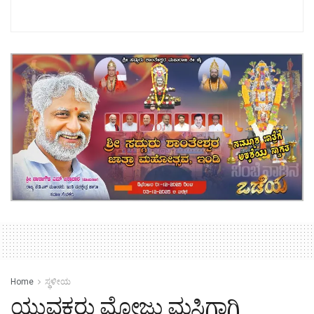
Home
ಸ್ಥಳೀಯ
ಯುವಕರು ಮೋಜು ಮಸ್ತಿಗಾಗಿ