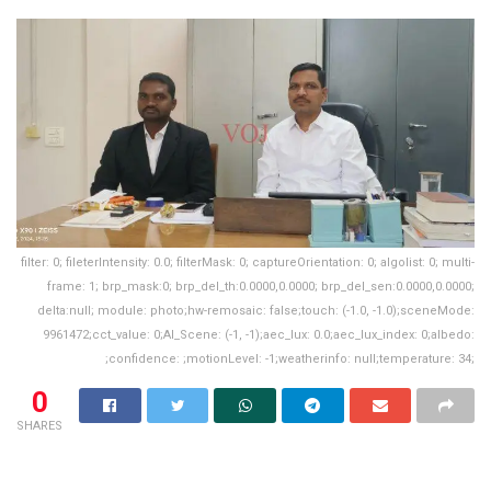
filter: 0; fileterIntensity: 0.0; filterMask: 0; captureOrientation: 0; algolist: 0; multi-
frame: 1; brp_mask:0; brp_del_th:0.0000,0.0000; brp_del_sen:0.0000,0.0000;
delta:null; module: photo;hw-remosaic: false;touch: (-1.0, -1.0);sceneMode:
9961472;cct_value: 0;AI_Scene: (-1, -1);aec_lux: 0.0;aec_lux_index: 0;albedo:
;confidence: ;motionLevel: -1;weatherinfo: null;temperature: 34;
0
SHARES