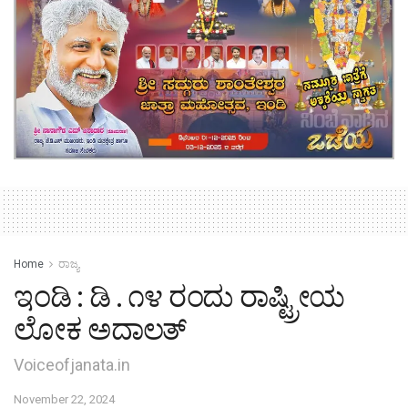
Home
ರಾಜ್ಯ
ಇಂಡಿ : ಡಿ . ೧೪ ರಂದು ರಾಷ್ಟ್ರೀಯ
ಲೋಕ ಅದಾಲತ್
Voiceofjanata.in
November 22, 2024