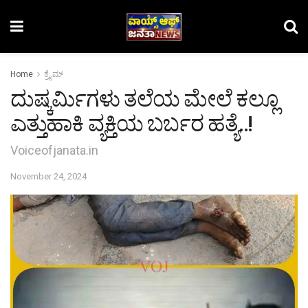
Home
ಕ್ರೈಮ್‌
ದುಷ್ಕರ್ಮಿಗಳು ತಲೆಯ ಮೇಲೆ ಕಲ್ಲೂ
ಎತ್ತುಹಾಕಿ ವ್ಯಕ್ತಿಯ ಬರ್ಬರ ಹತ್ಯೆ..!
Voiceofjanata.in
November 24, 2024