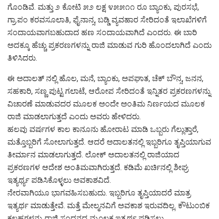
ಗೊಂಡಿವೆ. ಮತ್ತು ೨ ಕೋಟಿ ೫೨ ಲಕ್ಷ ೪೫೫೧೧ ರೂ ಬ್ಯಾಂಕು, ಪುರಸಭೆ,
ಗ್ರಾ.ಪಂ ಕರವಸೂಲಾತಿ, ಫೈನಾನ್ಸ, ಬಡ್ಡಿ ವ್ಯವಹಾರ ಸೇರಿದಂತೆ ಇಲಾಖೆಗಳಿಗೆ
ಸಂದಾಯವಾಗಬಹುದಾದ ಹಣ ಸಂದಾಯವಾಗಿದೆ ಎಂದರು. ಈ ಬಾರಿ
ಅದಕ್ಕೂ ಹೆಚ್ಚು ಪ್ರಕರಣಗಳನ್ನು ರಾಜಿ ಮಾಡುವ ಗುರಿ ಹೊಂದಲಾಗಿದೆ ಎಂದು
ತಿಳಿಸಿದರು.
ಈ ಅದಾಲತ್ ನಲ್ಲಿ ಹೊಲ, ಮನೆ, ಬ್ಯಾಂಕು, ಅಪಘಾತ, ಚೆಕ್ ಬೌನ್ಸ, ಜನನ,
ಸಹಕಾರಿ, ಸಣ್ಣ ಪುಟ್ಟ ಗಲಾಟೆ, ಆರೋಪ ಸೇರಿದಂತೆ ಇನ್ನಿತರ ಪ್ರಕರಣಗಳನ್ನು
ವಿಚಾರಣೆ ಮಾಡುವದರ ಮೂಲಕ ಅಂದೇ ಅಂತಿಮ ನಿರ್ಣಯದ ಮೂಲಕ
ರಾಜಿ ಮಾಡಲಾಗುತ್ತದೆ ಎಂದು ಅವರು ಹೇಳಿದರು.
ಹಲವು ವರ್ಷಗಳ ಕಾಲ ಕಾನೂನು ಹೋರಾಟ ಮಾಡಿ ಒಬ್ಬರು ಗೆಲ್ಲುತ್ತಾರೆ,
ಮತ್ತೊಬ್ಬರಿಗೆ ಸೋಲಾಗುತ್ತದೆ. ಆದರೆ ಅದಾಲತನಲ್ಲಿ ಇಬ್ಬರಿಗೂ ತೃಪ್ತಿಯಾಗುವ
ತೀರ್ಮಾನ ಮಾಡಲಾಗುತ್ತದೆ. ಲೋಕ್ ಅದಾಲತನಲ್ಲಿ ರಾಜಿಯಾದ
ಪ್ರಕರಣಗಳ ಆದೇಶ ಅಂತಿಮವಾಗಿರುತ್ತದೆ. ಕಡಿಮೆ ಖರ್ಚಿನಲ್ಲಿ ಶೀಘ್ರ
ಇತ್ಯರ್ಥ್ಯ ಪಡಿಸಿಕೊಳ್ಳಲು ಅವಕಾಶವಿದೆ.
ನೇರವಾಗಿಯೂ ಭಾಗವಹಿಸಬಹುದು. ಇಬ್ಬರಿಗೂ ತೃಪ್ತಿಯಾದರೆ ಮಾತ್ರ
ಇತ್ಯರ್ಥ ಮಾಡುತ್ತೇವೆ. ಮತ್ತೆ ಮೇಲ್ಮನವಿಗೆ ಅವಕಾಶ ಇರುವದಿಲ್ಲ. ಕೌಟುಂಬಿಕ
ಕಲಹಗಳನ್ನು ರಾಜಿ ಸಂಧನದ ಮೂಲಕ ಇತ್ಯರ್ಥ ಪಡಿಸಲು