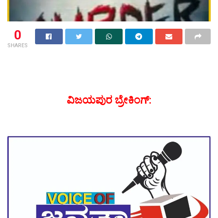
0
SHARES
ವಿಜಯಪುರ ಬ್ರೇಕಿಂಗ್: