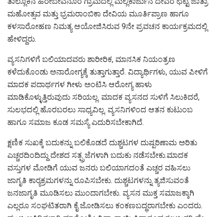
ತಾಲ್ಲೂಕಿನ ಹಿರೇಬೇವನೂರ ಗ್ರಾಮದಲ್ಲಿ ಮಲ್ಲಿಕಾರ್ಜುನ ದೇವರ ಛಟ್ಟಿ ಜಾತ್ರಾ
ಮಹೋತ್ಸವ ಮತ್ತು ಭ್ರಮರಾಂಬಿಕಾ ದೇವಿಯ ಮೂರ್ತಿಪ್ರಾಣ ಹಾಗೂ
ಕಳಸಾರೋಹಣ ನಿಮತ್ಯ ಆಯೋಜಿಸಿರುವ 9ನೇ ಪ್ರವಚನ ಕಾರ್ಯಕ್ರಮದಲ್ಲಿ
ಹೇಳಿದ್ದರು.
ವ್ಯಸನಿಗಳಿಗೆ ಬಲಿಯಾದವರು ಶಾರೀರಿಕ, ಮಾನಸಿಕ ನಿಯಂತ್ರಣ
ಕಳೆದುಕೊಂಡು ಅನಾರೋಗ್ಯಕ್ಕೆ ತುತ್ತಾಗುತ್ತಾರೆ. ವಿದ್ಯಾರ್ಥಿಗಳು, ಯುವ ಪೀಳಿಗೆ
ಮಾದಕ ಪದಾರ್ಥಗಳ ಗೀಳು ಅಂಟಿಸಿ ಆರೋಗ್ಯ ಹಾಳು
ಮಾಡಿಕೊಳ್ಳುತ್ತಿರುವುದು ಸರಿಯಲ್ಲ. ಮಾದಕ ವ್ಯಸನದ ಸುಳಿಗೆ ಸಿಲುಕಿದರೆ,
ಸುಲಭದಲ್ಲಿ ಹೊರಬರಲು ಸಾಧ್ಯವಿಲ್ಲ. ವ್ಯಸನಿಗಳಿಂದ ಆತನ ಕುಟುಂಬ
ಹಾಗೂ ಸಮಾಜ ಕೂಡ ಸಮಸ್ಯೆ ಎದುರಿಸಬೇಕಾಗಿದೆ.
ಕ್ಷಣಿಕ ಸುಖಕ್ಕೆ ಬದುಕನ್ನು ಬಲಿಕೊಡದೆ ದುಶ್ಚಟಗಳ ದುಷ್ಪರಿಣಾಮ ಅರಿತು
ಎಚ್ಚರದಿಂದಿದ್ದು ದೇಶದ ಸತ್ಪ್ರಜೆಗಳಾಗಿ ಬದುಕು ನಡೆಸಬೇಕು.ಮಾದಕ
ವಸ್ತುಗಳ ಮೋಡಿಗೆ ಯುವ ಜನರು ಬಲಿಯಾಗದಂತೆ ಎಚ್ಚರ ವಹಿಸಲು
ಜಾಗೃತಿ ಕಾರ್‍ಯಕ್ರಮಗಳನ್ನು ರೂಪಿಸಬೇಕು. ದುಶ್ಚಟಗಳನ್ನು ತ್ಯಜಿಸುವಂತೆ
ಜನಜಾಗೃತಿ ಮೂಡಿಸಲು ಮುಂದಾಗಬೇಕು. ವ್ಯಸನ ಮುಕ್ತ ಸಮಾಜಕ್ಕಾಗಿ
ಎಲ್ಲರೂ ಸಂಘಟಿತರಾಗಿ ಕೈ ಜೋಡಿಸಲು ಕಂಕಣಬದ್ಧರಾಗಬೇಕು ಎಂದರು.