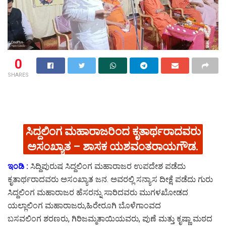
0
SHARES
ಸಿದ್ದಲಿಂಗ ಮಹಾರಾಜರಿಂದ ಕೃತಾರ್ಥರಾದವರು
ಅಸಂಖ್ಯಾತ – ಶಾಸಕ ಯಶವಂತರಾಯಗೌಡ.
ಇಂಡಿ :
ಸಿದ್ದಿಪುರುಷ ಸಿದ್ದಲಿಂಗ ಮಹಾರಾಜರ ಉಪದೇಶ ಪಡೆದು
ಕೃತಾರ್ಥರಾದವರು ಅಸಂಖ್ಯಾತ ಜನ. ಅವರಲ್ಲಿ ಸನ್ಯಾಸ ದೀಕ್ಷೆ ಪಡೆದು ಗುರು
ಸಿದ್ದಲಿಂಗ ಮಹಾರಾಜರ ಹೆಸರನ್ನು ಸಾರಿದವರು ಮುಗಳಖೋಡದ
ಯಲ್ಲಾಲಿಂಗ ಮಹಾರಾಜರು,ಹಿರೇರೂಗಿ ಬೊಳೆಗಾಂವದ
ಬಸವಲಿಂಗ ಶರಣರು, ಗಿರಿಜಮ್ಮತಾಯಿಯವರು, ಪುಣೆ ಮತ್ತು ಕೃಷ್ಣಾ ಮಠದ