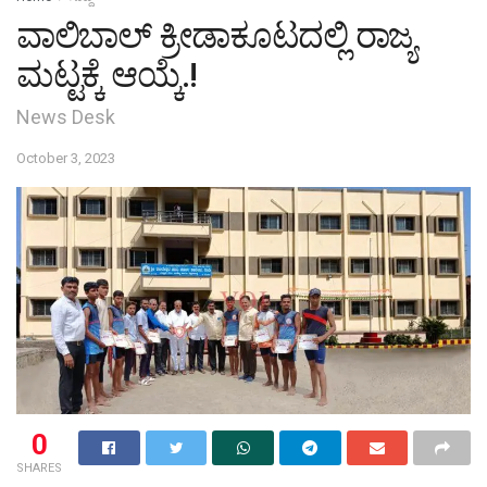
ವಾಲಿಬಾಲ್ ಕ್ರೀಡಾಕೂಟದಲ್ಲಿ ರಾಜ್ಯ
ಮಟ್ಟಕ್ಕೆ ಆಯ್ಕೆ.!
News Desk
October 3, 2023
0
SHARES