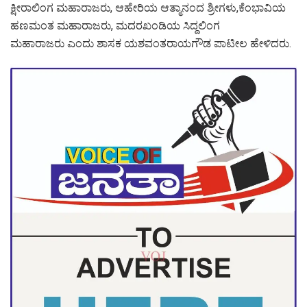
ಕ್ಷೀರಾಲಿಂಗ ಮಹಾರಾಜರು, ಆಹೇರಿಯ ಆತ್ಮಾನಂದ ಶ್ರೀಗಳು,ಕೆಂಭಾವಿಯ
ಹಣಮಂತ ಮಹಾರಾಜರು, ಮದರಖಂಡಿಯ ಸಿದ್ದಲಿಂಗ
ಮಹಾರಾಜರು ಎಂದು ಶಾಸಕ ಯಶವಂತರಾಯಗೌಡ ಪಾಟೀಲ ಹೇಳಿದರು.