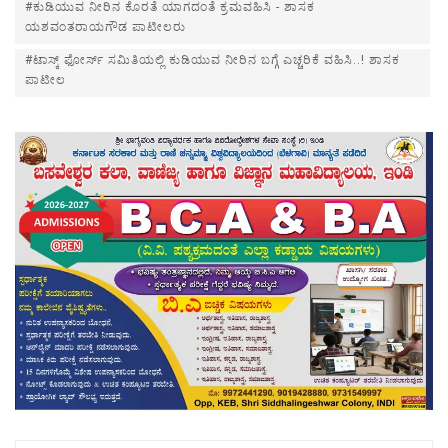
#ಕುಡಿಯುವ ನೀರಿನ ಕೊರತೆ ಯಾಗದಂತೆ ಕ್ರಮವಹಿಸಿ - ಶಾಸಕ
ಯಶವಂತರಾಯಗೌಡ ಪಾಟೀಲರು
#ಟಾಸ್ಕ್ ಫೋರ್ಸ್ ಸಮಿತಿಯಲ್ಲಿ ಕುಡಿಯುವ ನೀರಿನ ಬಗ್ಗೆ ಎಚ್ಚರಿಕೆ ವಹಿಸಿ..! ಶಾಸಕ‌
ಪಾಟೀಲ