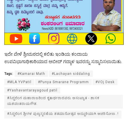
ಇದೇ ವೇಳೆ ಶ್ರೀಮಠದಲ್ಲಿ ಕಲಿತು ಇಂಡಿಯ ಕಂದಾಯ
ಉಪವಿಭಾಗಾಧಿಕಾರಿಯಾದ ಅಬೀದ್ ಗದ್ಯಾಳ ಇವರನ್ನು ಸನ್ಮಾನಿಸಲಾಯಿತು.
Tags:
#Kamarai Math
#Lachayan siddaling
#MLA YVPatil
#Punya Smarane Programm
#VOj Desk
#Yashavantarayagoud patil
#ಸಿದ್ದಲಿಂಗ ಮಹಾರಾಜರಿಂದ ಕೃತಾರ್ಥರಾದವರು ಅಸಂಖ್ಯಾತ - ಶಾಸಕ
ಯಶವಂತರಾಯಗೌಡ.
#ಸಿದ್ದಲಿಂಗ ಶ್ರೀಗಳ ಪುಣ್ಯಸ್ಮರಣೆಯ ಶತಮಾನೋತ್ಸವ ಅದ್ದೂರಿಯಾಗಿ ಆಚರಿಸೋಣ..!