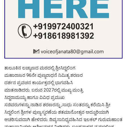
ತಾಲೂಕಿನ ಲಚ್ಯಾಣದ ಮಠದಲ್ಲಿ ಶ್ರೀಸಿದ್ದಲಿಂಗ
ಮಹಾರಾಜರ 96ನೇ ಪುಣ್ಯರಾಧನೆ ನಿಮಿತ್ಯ ಶರಣರ
ದರ್ಶನ ಪ್ರವಚನ ಕಾರ್ಯಕ್ರದಲ್ಲಿ ಭಾಗವಹಿಸಿ
ಮಾತನಾಡಿದರು. ಬರುವ 2027ರಲ್ಲಿ ಮುಖ್ಯ ಮಂತ್ರಿ
ಸಿದ್ದರಾಮಯ್ಯ ಹಾಗೂ ವಿವಿಧ ಪ್ರಮುಖ
ಸಚಿವರುಗಳನ್ನು ನಾಡಿನ ಶರಣರನ್ನು ,ಸಾಧು ಸಂತರನ್ನು ಕರೆಯಿಸಿ ಶ್ರೀ
ಸಿದ್ದಲಿಂಗ ಶ್ರೀಗಳ ಪುಣ್ಯಸ್ಮರಣೆಯ ಶತಮಾನೋತ್ಸವ ಅದ್ದೂರಿಯಾಗಿ
ಆಚರಿಸುವದಾಗಿ ಹೇಳಿದರು. ದಿವ್ಯಸಾನಿಧ್ಯವಹಿಸಿದ ಇಲಕಲ್ ಗುರುಮಹಾಂತ
ಮಹಾಸ್ವಾಮಿಗಳು ಅರ್ಶೀವಚನ ನೀಡಿದರು. ಬಂಥನಾಳದ ವೃಷಭಲಿಂಗ