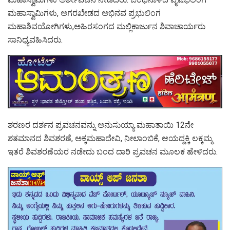
ಮಹಾಸ್ವಾಮಿಗಳು, ಅಗರಖೇಡದ ಅಭಿನವ ಪ್ರಭುಲಿಂಗ
ಮಹಾಶಿವಯೋಗಿಗಳು,ಅಹಿರಸಂಗದ ಮಲ್ಲಿಕಾರ್ಜುನ ಶಿವಾಚಾರ್ಯರು
ಸಾನಿಧ್ಯವಹಿಸಿದರು.
ಶರಣರ ದರ್ಶನ ಪ್ರವಚನವನ್ನು ಅನುಸುಯ್ಯಾ ಮಹಾತಾಯಿ 12ನೇ
ಶತಮಾನದ ಶಿವಶರಣೆ, ಅಕ್ಕಮಹಾದೇವಿ, ನೀಲಾಂಬಿಕೆ, ಆಯದ್ದಕ್ಕಿ ಲಕ್ಕಮ್ಮ
ಇತರೆ ಶಿವಶರಣೆಯರ ನಡೇದು ಬಂದ ದಾರಿ ಪ್ರವಚನ ಮೂಲಕ ಹೇಳಿದರು.