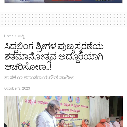
Home
ಸುದ್ದಿ
ಸಿದ್ದಲಿಂಗ ಶ್ರೀಗಳ ಪುಣ್ಯಸ್ಮರಣೆಯ
ಶತಮಾನೋತ್ಸವ ಅದ್ದೂರಿಯಾಗಿ
ಆಚರಿಸೋಣ..!
ಶಾಸಕ ಯಶವಂತರಾಯಗೌಡ ಪಾಟೀಲ
October 3, 2023