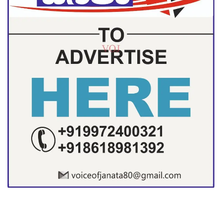
ಕ್ರೀಡಾಕೂಟದಲ್ಲಿ ಉತ್ತಮ ಸಾಧನೆ ಮಾಡಿ, ಕೀರ್ತಿ ತಂದ ವಿದ್ಯಾರ್ಥಿಗಳಿಗೆ
ಹಾಗೂ ದೈಹಿಕ ಶಿಕ್ಷಣ ಉಪನ್ಯಾಸಕ ಎಂ ವಿ ಕಳ್ಳಿಮನಿ ಯವರಿಗೆ ಶ್ರೀ