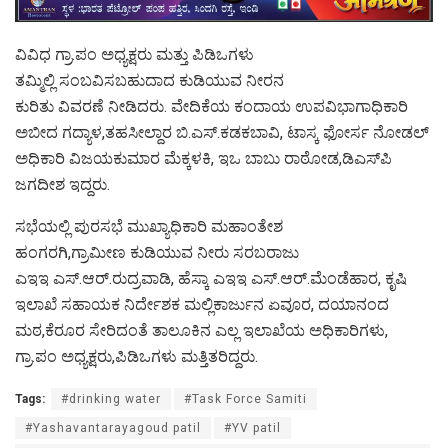
ವಿವಿಧ ಗ್ರಾ.ಪಂ ಅಧ್ಯಕ್ಷರು ಮತ್ತು ಪಿಡಿಒಗಳು
ತಮ್ಮಿಲ್ಲಿ ಸಂಬವಿಸಬಹುದಾದ ಕುಡಿಯುವ ನೀರನ
ಕುರಿತು ವಿವರಣೆ ನೀಡಿದರು. ವೇದಿಕೆಯ ಕಂದಾಯ ಉಪವಿಭಾಗಾಧಿಕಾರಿ
ಅಬೀದ ಗದ್ಯಾಳ,ತಹಸೀಲ್ದಾರ ಬಿ.ಎಸ್.ಕಡಕಬಾವಿ, ಟಾಸ್ಕ ಫೋರ್ಸ ನೋಡಲ್
ಅಧಿಕಾರಿ ವಿಜಯಕುಮಾರ ಮೆಕ್ಕಳಕಿ, ಇಒ ಬಾಬು ರಾಠೋಡ,ಡಿಎಸ್‍ಪಿ
ಜಗದೀಶ ಇದ್ದರು.
ಸಭೆಯಲ್ಲಿ ಪುರಸಭೆ ಮುಖ್ಯಾಧಿಕಾರಿ ಮಹಾಂತೇಶ
ಹಂಗರಗಿ,ಗ್ರಾಮೀಣ ಕುಡಿಯುವ ನೀರು ಸರಬರಾಜು
ಎಇಇ ಎಸ್.ಆರ್.ರುದ್ರವಾಡಿ, ಹೆಸ್ಕಾ ಎಇಇ ಎಸ್.ಆರ್.ಮೆಂಡೆಹಾರ, ಕೃಷಿ
ಇಲಾಖೆ ಸಹಾಯಕ ನಿರ್ದೇಶಕ ಮಲ್ಲಿಕಾರ್ಜುನ ಏವೂರ, ದಯಾನಂದ
ಮಠ,ಕೆರೂರ ಸೇರಿದಂತೆ ತಾಲೂಕಿನ ಎಲ್ಲ ಇಲಾಖೆಯ ಅಧಿಕಾರಿಗಳು,
ಗ್ರಾ.ಪಂ ಅಧ್ಯಕ್ಷರು,ಪಿಡಿಒಗಳು ಮತ್ತಿತರಿದ್ದರು.
Tags:
#drinking water
#Task Force Samiti
#Yashavantarayagoud patil
#YV patil