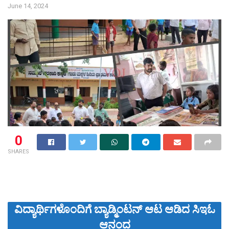
June 14, 2024
0
SHARES
ವಿದ್ಯಾರ್ಥಿಗಳೊಂದಿಗೆ ಬ್ಯಾಡ್ಮಿಂಟನ್ ಆಟ ಆಡಿದ ಸಿಇಓ
ಆನಂದ