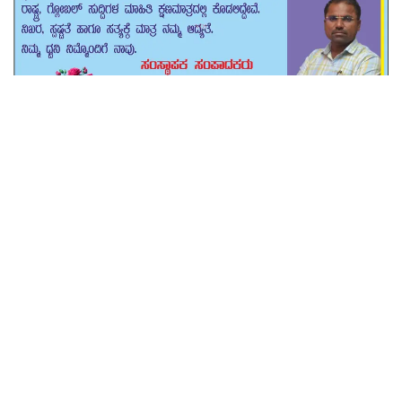
Tags:
#Ananda Rishi
#CEO VIjAyapur
#Public News
#Voicecof janata
#ಅಂತರಾಷ್ಟ್ರೀಯ ಕ್ರೀಡಾ ದಿನ
#ವಿದ್ಯಾರ್ಥಿಗಳೊಂದಿಗೆ ಬ್ಯಾಡ್ಮಿಂಟನ್ ಆಟ ಆಡಿದ ಸಿಇಓ ಆನಂದ
school
vijayapur