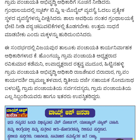
ಗ್ರಾಮ ಪಂಚಾಯತಿ ಅಭಿವೃದ್ಧಿ ಅಧಿಕಾರಿಗೆ ಸೂಚನೆ ನೀಡಿದರು.
ಗ್ರಂಥಾಲಯದಲ್ಲಿ ಸ್ಮಾರ್ಟ್ ಟಿ.ವ್ಹಿ, ಇ-ಮೊಬೈಲ್ ವ್ಯವಸ್ಥೆ, ಓದಲು ಪ್ರತ್ಯೇಕ
ಸ್ಥಳದ ವ್ಯವಸ್ಥೆಗಳನ್ನು ವೀಕ್ಷಿಸಿದರು. ಶಾಲಾ ಅವಧಿಯ ನಂತರ ಗ್ರಂಥಾಲಯಕ್ಕೆ
ಭೇಟಿ ನೀಡಿ ಪಠ್ಯ ಚಟುವಟಿಕೆಗಳಲ್ಲಿ ತೊಡಗಬೇಕು. ಉತ್ತಮ ಸಾಧನೆ
ಮಾಡಬೇಕು ಎಂದು ಮಕ್ಕಳನ್ನು ಹುರಿದುಂಬಿಸಿದರು.
ಈ ಸಂದರ್ಭದಲ್ಲಿ ವಿಜಯಪುರ ತಾಲೂಕು ಪಂಚಾಯತಿ ಕಾರ್ಯನಿರ್ವಾಹಕ
ಅಧಿಕಾರಿಗಳಾದ ಕೆ. ಹೊಂಗಯ್ಯ, ಗ್ರಾಮ ಪಂಚಾಯತಿ ಅಧ್ಯಕ್ಷರಾದ
ರವಿಕುಮಾರ ಕಡೆಮನಿ, ಉಪಾಧ್ಯಕ್ಷರಾದ ರತ್ನವ್ವ ಮುದೂರ, ಹಿಟ್ಟಿನಹಳ್ಳಿ
ಗ್ರಾಮ ಪಂಚಾಯತಿ ಅಭಿವೃದ್ಧಿ ಅಧಿಕಾರಿ ರಾಜಶೇಖರ ಬಿರಾದಾರ, ಗ್ರಾ.ಪಂ
ಕಾರ್ಯದರ್ಶಿ ದ್ಯಾಮಣ್ಣ ತಳವಾರ, ದ್ವಿತೀಯ ದರ್ಜೆ ಸಹಾಯಕ ಸೋಮನಾಥ
ಬಳಬಟ್ಟಿ, ಗ್ರಾಮ ಪಂಚಾಯತಿಯ ಸರ್ವಸದಸ್ಯರು, ಗ್ರಾಮ ಪಂಚಾಯತಿಯ
ಎಲ್ಲ ಸಿಬ್ಬಂದಿಯವರು ಹಾಗೂ ಇತರರು ಉಪಸ್ಥಿತರಿದ್ದರು.