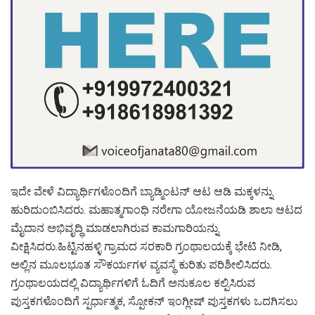
ಇದೇ ವೇಳೆ ವಿದ್ಯಾರ್ಥಿಗಳೊಂದಿಗೆ ಬ್ಯಾಡ್ಮಿಂಟನ್ ಆಟ ಆಡಿ ಮಕ್ಕಳನ್ನು
ಹುರಿದುಂಬಿಸಿದರು. ಮಹಾತ್ಮಗಾಂಧಿ ನರೇಗಾ ಯೋಜನೆಯಡಿ ಶಾಲಾ ಆಟದ
ಮೈದಾನ ಅಭಿವೃದ್ಧಿ ಮಾಡಲಾಗಿರುವ ಕಾಮಗಾರಿಯನ್ನು
ವೀಕ್ಷಿಸಿದರು.ಹಿಟ್ಟಿನಹಳ್ಳಿ ಗ್ರಾಮದ ಸರಕಾರಿ ಗ್ರಂಥಾಲಯಕ್ಕೆ ಭೇಟಿ ನೀಡಿ,
ಅಲ್ಲಿನ ಮೂಲಭೂತ ಸೌಕರ್ಯಗಳ ವ್ಯವಸ್ಥೆ ಕುರಿತು ಪರಿಶೀಲಿಸಿದರು.
ಗ್ರಂಥಾಲಯದಲ್ಲಿ ವಿದ್ಯಾರ್ಥಿಗಳಿಗೆ ಓದಿಗೆ ಅನುಕೂಲ ಕಲ್ಪಿಸಿರುವ
ಪುಸ್ತಕಗಳೊಂದಿಗೆ ಸ್ಪರ್ಧಾತ್ಮಕ, ಸ್ಪೋಕನ್ ಇಂಗ್ಲೀಷ್ ಪುಸ್ತಕಗಳು ಒದಗಿಸಲು