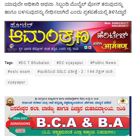
ಯಾವುದೇ ಅಧಿಕಾರಿ ಅಥವಾ. ಸಿಬ್ಬಂದಿ ಮೊಬೈಲ್ ಪೋನ್ ತರುವುದನ್ನು
ಹಾಗೂ ಬಳಸುವುದನ್ನು ನೇಧಿಸಲಾಗಿದೆ ಎಂದು ಪ್ರಕಟಣೆಯಲ್ಲಿ ತಿಳಿಸಿದ್ದಾರೆ.
Tags:
#DC T Bhubalan
#DC vijayapur
#Public News
#sslc exam
#ಇಂದಿನಿಂದ SSLC ಪರೀಕ್ಷೆ - 2 : 144 ಸೆಕ್ಷನ್ ಜಾರಿ
vijayapur