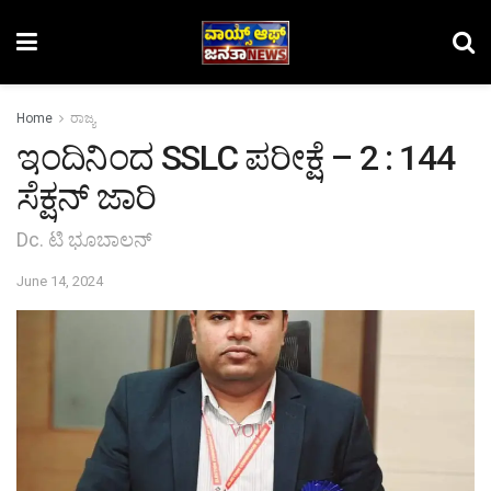
Home
ರಾಜ್ಯ
ಇಂದಿನಿಂದ SSLC ಪರೀಕ್ಷೆ – 2 : 144
ಸೆಕ್ಷನ್ ಜಾರಿ
Dc. ಟಿ ಭೂಬಾಲನ್
June 14, 2024