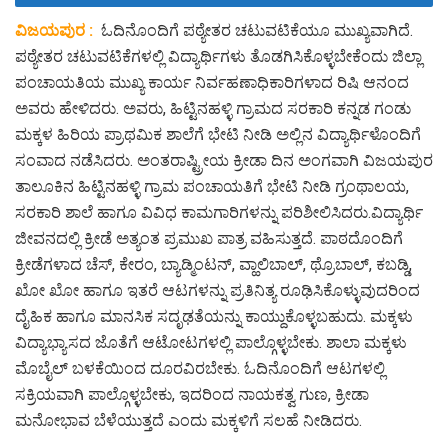
ವಿಜಯಪುರ :
ಓದಿನೊಂದಿಗೆ ಪಠ್ಯೇತರ ಚಟುವಟಿಕೆಯೂ ಮುಖ್ಯವಾಗಿದೆ.
ಪಠ್ಯೇತರ ಚಟುವಟಿಕೆಗಳಲ್ಲಿ ವಿದ್ಯಾರ್ಥಿಗಳು ತೊಡಗಿಸಿಕೊಳ್ಳಬೇಕೆಂದು ಜಿಲ್ಲಾ
ಪಂಚಾಯತಿಯ ಮುಖ್ಯ ಕಾರ್ಯ ನಿರ್ವಹಣಾಧಿಕಾರಿಗಳಾದ ರಿಷಿ ಆನಂದ
ಅವರು ಹೇಳಿದರು. ಅವರು, ಹಿಟ್ಟಿನಹಳ್ಳಿ ಗ್ರಾಮದ ಸರಕಾರಿ ಕನ್ನಡ ಗಂಡು
ಮಕ್ಕಳ ಹಿರಿಯ ಪ್ರಾಥಮಿಕ ಶಾಲೆಗೆ ಭೇಟಿ ನೀಡಿ ಅಲ್ಲಿನ ವಿದ್ಯಾರ್ಥಿಳೊಂದಿಗೆ
ಸಂವಾದ ನಡೆಸಿದರು. ಅಂತರಾಷ್ಟ್ರೀಯ ಕ್ರೀಡಾ ದಿನ ಅಂಗವಾಗಿ ವಿಜಯಪುರ
ತಾಲೂಕಿನ ಹಿಟ್ಟಿನಹಳ್ಳಿ ಗ್ರಾಮ ಪಂಚಾಯತಿಗೆ ಭೇಟಿ ನೀಡಿ ಗ್ರಂಥಾಲಯ,
ಸರಕಾರಿ ಶಾಲೆ ಹಾಗೂ ವಿವಿಧ ಕಾಮಗಾರಿಗಳನ್ನು ಪರಿಶೀಲಿಸಿದರು.ವಿದ್ಯಾರ್ಥಿ
ಜೀವನದಲ್ಲಿ ಕ್ರೀಡೆ ಅತ್ಯಂತ ಪ್ರಮುಖ ಪಾತ್ರ ವಹಿಸುತ್ತದೆ. ಪಾಠದೊಂದಿಗೆ
ಕ್ರೀಡೆಗಳಾದ ಚೆಸ್, ಕೇರಂ, ಬ್ಯಾಡ್ಮಿಂಟನ್, ವ್ಹಾಲಿಬಾಲ್, ಥ್ರೊಬಾಲ್, ಕಬಡ್ಡಿ,
ಖೋ ಖೋ ಹಾಗೂ ಇತರೆ ಆಟಗಳನ್ನು ಪ್ರತಿನಿತ್ಯ ರೂಢಿಸಿಕೊಳ್ಳುವುದರಿಂದ
ದೈಹಿಕ ಹಾಗೂ ಮಾನಸಿಕ ಸದೃಢತೆಯನ್ನು ಕಾಯ್ದುಕೊಳ್ಳಬಹುದು. ಮಕ್ಕಳು
ವಿದ್ಯಾಭ್ಯಾಸದ ಜೊತೆಗೆ ಆಟೋಟಗಳಲ್ಲಿ ಪಾಲ್ಗೊಳ್ಳಬೇಕು. ಶಾಲಾ ಮಕ್ಕಳು
ಮೊಬೈಲ್ ಬಳಕೆಯಿಂದ ದೂರವಿರಬೇಕು. ಓದಿನೊಂದಿಗೆ ಆಟಗಳಲ್ಲಿ
ಸಕ್ರಿಯವಾಗಿ ಪಾಲ್ಗೊಳ್ಳಬೇಕು, ಇದರಿಂದ ನಾಯಕತ್ವ ಗುಣ, ಕ್ರೀಡಾ
ಮನೋಭಾವ ಬೆಳೆಯುತ್ತದೆ ಎಂದು ಮಕ್ಕಳಿಗೆ ಸಲಹೆ ನೀಡಿದರು.