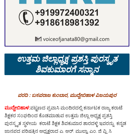
ಉತ್ತಮ ಜಿಲ್ಲಾಧ್ಯಕ್ಷ ಪ್ರಶಸ್ತಿ ಪುರಸ್ಕೃತ
ಶಿವಕುಮಾರಗೆ ಸನ್ಮಾನ
ವರದಿ : ಬಸವರಾಜ ಕುಂಬಾರ, ಮುದ್ದೇಬಿಹಾಳ ವಿಜಯಪುರ
ಮುದ್ದೇಬಿಹಾಳ:
ಪಟ್ಟಣದ ಪ್ರವಾಸಿ ಮಂದಿರದಲ್ಲಿ ಕರ್ನಾಟಕ ರಾಜ್ಯ ಕರಾಟೆ
ಶಿಕ್ಷಕರ ಸಂಘದಿಂದ ಕೊಡಮಾಡುವ ಉತ್ತಮ ಜಿಲ್ಲಾ ಅಧ್ಯಕ್ಷ ಪ್ರಶಸ್ತಿ
ಪುರಸ್ಕೃತ ಸ್ಥಳೀಯ ಕರಾಟೆ ಶಿಕ್ಷಕ ಶಿವಕುಮಾರ ಶಾರದಳ್ಳಿ ಇವರನ್ನು ಕನ್ನಡ
ಜಾನಪದ ಪರಿಷತ್ತಿನ ಅಧ್ಯಕ್ಷರಾದ ಎ. ಆರ್. ಮುಲ್ಲಾ, ಎಂ. ಜಿ ವ್ಹಿ. ಸಿ