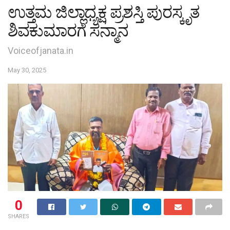
ಉತ್ತಮ ಜಿಲ್ಲಾಧ್ಯಕ್ಷ ಪ್ರಶಸ್ತಿ ಪುರಸ್ಕೃತ
ಶಿವಕುಮಾರಗೆ ಸನ್ಮಾನ
Voiceofjanata.in
May 30, 2025
0
SHARES