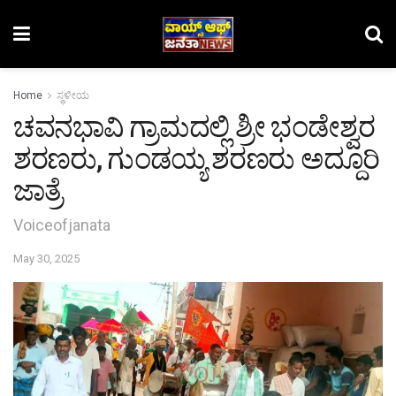
Home
ಸ್ಥಳೀಯ
ಚವನಭಾವಿ ಗ್ರಾಮದಲ್ಲಿ ಶ್ರೀ ಭಂಡೇಶ್ವರ
ಶರಣರು, ಗುಂಡಯ್ಯ ಶರಣರು ಅದ್ದೂರಿ
ಜಾತ್ರೆ
Voiceofjanata
May 30, 2025