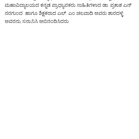
ಮಹಾವಿದ್ಯಾಲಯದ ಕನ್ನಡ ಪ್ರಾಧ್ಯಾಪಕರು ಸಾಹಿತಿಗಳಾದ ಡಾ. ಪ್ರಕಾಶ ಎನ್
ನರಗುಂದ ಹಾಗೂ ಶಿಕ್ಷಕರಾದ ಎಲ್. ಎಂ ಚಲವಾದಿ ಅವರು ಶಾರದಳ್ಳಿ
ಅವರನ್ನು ಸನ್ಮಾನಿಸಿ ಅಭಿನಂದಿಸಿದರು.
ಇದೇ ಸಂದರ್ಭದಲ್ಲಿ ಶಾರದಳ್ಳಿ ಕರಾಟೆ ಶಿಕ್ಷಕನಾಗಿ, ಕ್ರೀಡಾ ಪ್ರೋತ್ಸಾಹಕನಾಗಿ
ಹಲವು ವರ್ಷಗಳಿಂದ ಸೇವೆ ಸಲ್ಲಿಸುವದರ ಜೊತೆಗೆ ಸಾಮಾಜಿಕ, ಸಾಂಸ್ಕೃತಿಕ
ಕ್ಷೇತ್ರ ಸೇರಿ ಇತರೆ ಕ್ಷೇತ್ರಗಳಲ್ಲಿ ಇವರ ಪರಿಶ್ರಮದ ಸೇವೆಯ ಬಗ್ಗೆ ಮೆಚ್ಚುಗೆ
ವ್ಯಕ್ತಪಡಿಸಿದ್ದರು.
Tags:
#Best District President Award winner Sivakumara
#indi / vijayapur
#Public News
#Today News
#Voice Of Janata
#Voiceofjanata.in
#ಉತ್ತಮ ಜಿಲ್ಲಾಧ್ಯಕ್ಷ ಪ್ರಶಸ್ತಿ ಪುರಸ್ಕೃತ ಶಿವಕುಮಾರಗೆ ಸನ್ಮಾನ