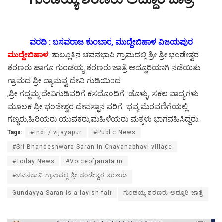
ವರದಿ : ಬಸವರಾಜ ಕುಂಬಾರ, ಮುದ್ದೇಬಿಹಾಳ ವಿಜಯಪುರ
ಮುದ್ದೇಬಿಹಾಳ
: ತಾಲ್ಲೂಕಿನ ಚವನಭಾವಿ ಗ್ರಾಮದಲ್ಲಿ ಶ್ರೀ ಶ್ರೀ ಭಂಡೇಶ್ವರ
ಶರಣರು ಹಾಗೂ ಗುಂಡಯ್ಯ ಶರಣರು ಜಾತ್ರೆ ಅದ್ದೂರಿಯಾಗಿ ನಡೆಯಿತು.
ಗ್ರಾಮದ ಶ್ರೀ ದ್ಯಾಮವ್ವ ದೇವಿ ಗುಡಿಯಿಂದ
,ಶ್ರೀ ಗದ್ದಮ್ಮ ದೇವಿಗುಡಿವರಿಗೆ ಕಸದೊಂದಿಗೆ ಡೊಳ್ಳು, ಸಕಲ ವಾದ್ಯಗಳು
ಮೂಲಕ ಶ್ರೀ ಭಂಡೇಶ್ವರ ದೇವಸ್ಥಾನ ವರಿಗೆ ಭವ್ಯ ಮೆರವಣಿಗೆಯಲ್ಲಿ
ಗಣ್ಯರು,ಹಿರಿಯರು ಯುವಕರು,ಮಹಿಳೆಯರು ಮಕ್ಕಳು ಭಾಗವಹಿಸಿದ್ದರು.
Tags:
#indi / vijayapur
#Public News
#Sri Bhandeshwara Saran in Chavanabhavi village
#Today News
#Voiceofjanata.in
#ಚವನಭಾವಿ ಗ್ರಾಮದಲ್ಲಿ ಶ್ರೀ ಭಂಡೇಶ್ವರ ಶರಣರು
Gundayya Saran is a lavish fair
ಗುಂಡಯ್ಯ ಶರಣರು ಅದ್ದೂರಿ ಜಾತ್ರೆ