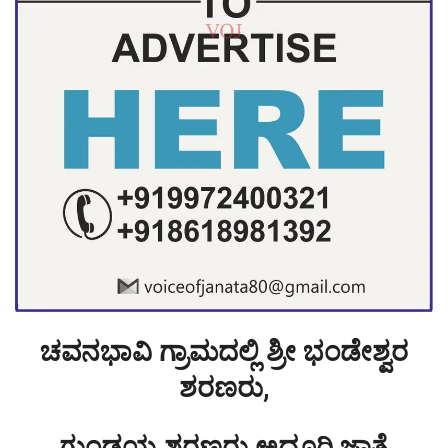
ಚವನಭಾವಿ ಗ್ರಾಮದಲ್ಲಿ ಶ್ರೀ ಭಂಡೇಶ್ವರ
ಶರಣರು,
ಗುಂಡಯ್ಯ ಶರಣರು ಅದ್ದೂರಿ ಜಾತ್ರೆ