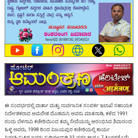
ಈ ಸಂದರ್ಭದಲ್ಲಿ ವಾರ್ತಾ ಮತ್ತು ಸಾರ್ವಜನಿಕ ಸಂಪರ್ಕ ಇಲಾಖೆ ಸಹಾಯಕ
ನಿರ್ದೇಶಕರಾದ ಅಮರೇಶ ದೊಡಮನಿ ಅವರು ಮಾತನಾಡಿ, ಕಳೆದ 1991
ರಂದು ಬೆಳಗಾವಿ ಕಚೇರಿಯಿಂದ ತಮ್ಮ ಸೇವೆಯನ್ನು ಆರಂಭಿಸಿದ ಶಿವಾನಂದ
ಹಿಳ್ಳಿ ಅವರು, 1998 ರಿಂದ ವಿಜಯಪುರ ಕಚೇರಿಯಲ್ಲಿ ಕಾರ್ಯ
ನಿರ್ವಹಿಸುತ್ತಿದ್ದ ಇವರು ಸುದಿರ್ಘವಾಗಿ 33 ವರ್ಷ ಹಾಗೂ 7 ತಿಂಗಳಿಗೊಮ್ಮೆ