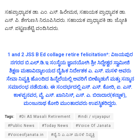
ಸಹಪ್ರಾಧ್ಯಾಪಕ ಡಾ. ಎಂ. ಎಸ್. ಹಿರೇಮಠ, ಸಹಾಯಕ ಪ್ರಾಧ್ಯಾಪಕ ಡಾ.
ಎಸ್. ಪಿ. ಶೇಗುಣಸಿ ನಿರೂಪಿಸಿದರು. ಸಹಾಯಕ ಪ್ರಾಧ್ಯಾಪಕಿ ಡಾ. ಜ್ಯೋತಿ
ಎಸ್. ಪಟ್ಟಣಶೆಟ್ಟಿ ವಂದಿಸಿದರು.
1 and 2 JSS B Ed collage retire felicitation*: ವಿಜಯಪುರ
ನಗರದ ಬಿ.ಎಲ್.ಡಿ.ಇ ಸಂಸ್ಥೆಯ ಜ್ಞಾನಯೋಗಿ ಶ್ರೀ ಸಿದ್ದೇಶ್ವರ ಸ್ವಾಮೀಜಿ
ಶಿಕ್ಷಣ ಮಹಾವಿದ್ಯಾಲಯದ ದೈಹಿಕ ನಿರ್ದೇಶಕ ಎ. ಎಸ್. ಮಸಳಿ ಅವರು
ಸೇವಾ ನಿವೃತ್ತಿ ಹೊಂದಿದ ಹಿನ್ನೆಲೆಯಲ್ಲಿ ಅವರಿಗೆ ಬೀಳ್ಕೊಡುಗೆ ಮತ್ತು ಸನ್ಮಾನ
ಸಮಾರಂಭ ನಡೆಯಿತು. ಈ ಸಂದರ್ಭದಲ್ಲಿ ಎಸ್. ಎಸ್. ಕೋರಿ, ಐ. ಎಸ್.
ಕಾಳಪ್ಪನವರ, ವೈ. ಎಸ್. ಖಾನಿನಿಸ್, ಎಸ್. ಎ. ಬಿರಾದಾರ(ಕನ್ನಾಳ),
ಮಂಜುನಾಥ ಕೋರಿ ಮುಂತಾದವರು ಉಪಸ್ಥಿತರಿದ್ದರು.
Tags:
#Di AS Masali Retirement
#indi / vijayapur
#Public News
#Today News
#Voice Of Janata
#Voiceofjanata.in
#ದೈ.ನಿ ಎ.ಎಸ್ ಮಸಳಿ ನಿವೃತ್ತಿ