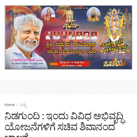
Home
ಸುದ್ದಿ
ನಿಡಗುಂದಿ : ಇಂದು ವಿವಿಧ ಅಭಿವೃದ್ಧಿ
ಯೋಜನೆಗಳಿಗೆ ಸಚಿವ ಶಿವಾನಂದ