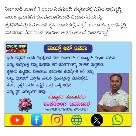
ನಿಡಗುಂದಿ :ಜೂನ್ 1 ರಂದು ನಿಡಗುಂದಿ ಪಟ್ಟಣದಲ್ಲಿ ವಿವಿಧ ಅಭಿವೃದ್ಧಿ
ಕಾರ್ಯಕ್ರಮಗಳಿಗೆ ಬಸವನಬಾಗೇವಾಡಿ ವಿಧಾನಸಭೆಯನ್ನು
ಪ್ರತಿನಿಧಿಸುತ್ತಿರುವ ಜವಳಿ, ಕೃಷಿ ಮಾರುಕಟ್ಟೆ, ಸಕ್ಕರೆ ಹಾಗೂ ಕಬ್ಬು ಅಭಿವೃದ್ಧಿ
ಸಚಿವರಾದ ಶಿವಾನಂದ ಪಾಟೀಲ ಅವರು ಚಾಲನೆ ನೀಡಲಿದ್ದಾರೆ.