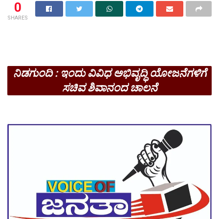
0
SHARES
ನಿಡಗುಂದಿ : ಇಂದು ವಿವಿಧ ಅಭಿವೃದ್ಧಿ ಯೋಜನೆಗಳಿಗೆ
ಸಚಿವ ಶಿವಾನಂದ ಚಾಲನೆ