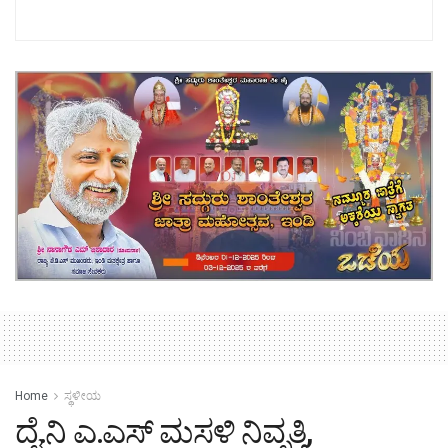
Home
ಸ್ಥಳೀಯ
ದೈ.ನಿ ಎ.ಎಸ್ ಮಸಳಿ ನಿವೃತ್ತಿ,