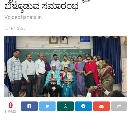
ಬಿಳ್ಕೊಡುವ ಸಮಾರಂಭ
Voiceofjanata.in
June 1, 2025
0
SHARES