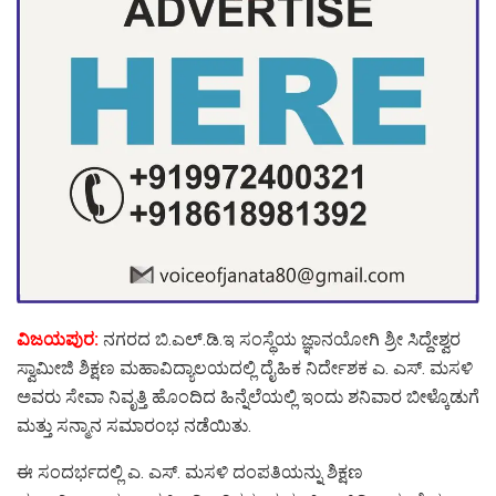
ವಿಜಯಪುರ:
ನಗರದ ಬಿ.ಎಲ್.ಡಿ.ಇ ಸಂಸ್ಥೆಯ ಜ್ಞಾನಯೋಗಿ ಶ್ರೀ ಸಿದ್ದೇಶ್ವರ
ಸ್ವಾಮೀಜಿ ಶಿಕ್ಷಣ ಮಹಾವಿದ್ಯಾಲಯದಲ್ಲಿ ದೈಹಿಕ ನಿರ್ದೇಶಕ ಎ. ಎಸ್. ಮಸಳಿ
ಅವರು ಸೇವಾ ನಿವೃತ್ತಿ ಹೊಂದಿದ ಹಿನ್ನೆಲೆಯಲ್ಲಿ ಇಂದು ಶನಿವಾರ ಬೀಳ್ಕೊಡುಗೆ
ಮತ್ತು ಸನ್ಮಾನ ಸಮಾರಂಭ ನಡೆಯಿತು.
ಈ ಸಂದರ್ಭದಲ್ಲಿ ಎ. ಎಸ್. ಮಸಳಿ ದಂಪತಿಯನ್ನು ಶಿಕ್ಷಣ