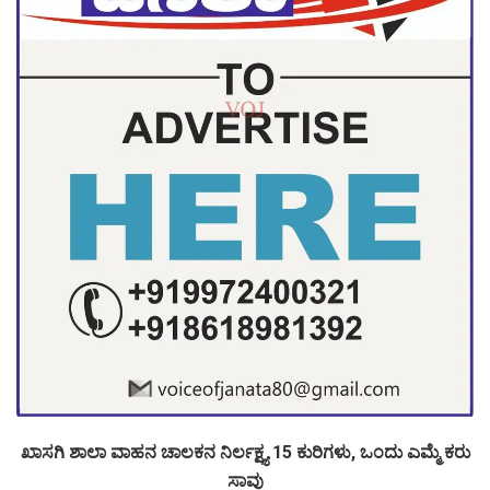
ಖಾಸಗಿ ಶಾಲಾ ವಾಹನ ಚಾಲಕನ ನಿರ್ಲಕ್ಷ್ಯ 15 ಕುರಿಗಳು, ಒಂದು ಎಮ್ಮೆ ಕರು
ಸಾವು