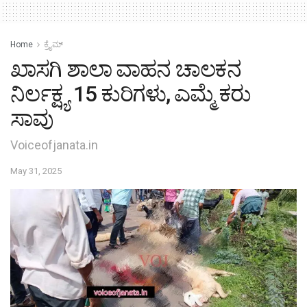
Home
ಕ್ರೈಮ್‌
ಖಾಸಗಿ ಶಾಲಾ ವಾಹನ ಚಾಲಕನ
ನಿರ್ಲಕ್ಷ್ಯ 15 ಕುರಿಗಳು, ಎಮ್ಮೆ ಕರು
ಸಾವು
Voiceofjanata.in
May 31, 2025