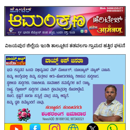
ವಿಜಯಪುರ ಜಿಲ್ಲೆಯ ಇಂಡಿ ತಾಲ್ಲೂಕಿನ ತಡವಲಗಾ ಗ್ರಾಮದ ಹತ್ತಿರ ಘಟನೆ