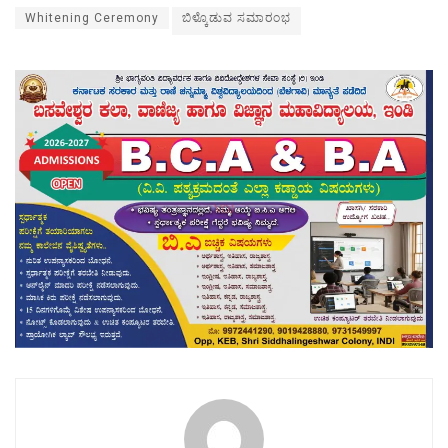
Whitening Ceremony
ಬಿಳ್ಕೊಡುವ ಸಮಾರಂಭ