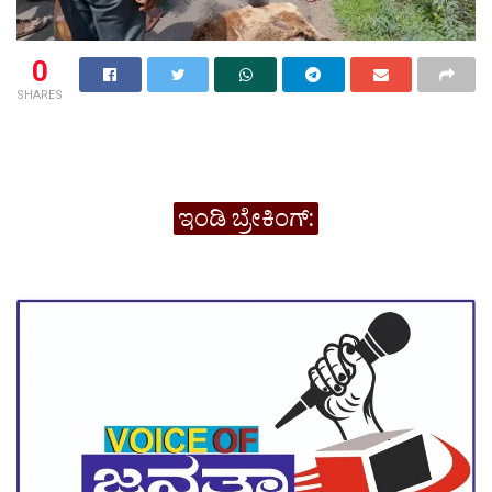
0
SHARES
ಇಂಡಿ ಬ್ರೇಕಿಂಗ್: