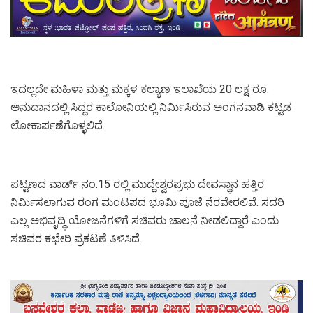
ಇದಲ್ಲದೇ ಮಹಿಳಾ ಮತ್ತು ಮಕ್ಕಳ ಕಲ್ಯಾಣ ಇಲಾಖೆಯ 20 ಲಕ್ಷ ರೂ.
ಅನುದಾನದಲ್ಲಿ ಸಿದ್ದರ ಕಾಲೋನಿಯಲ್ಲಿ ನಿರ್ಮಿಸಿರುವ ಅಂಗನವಾಡಿ ಕಟ್ಟಡ
ಲೋಕಾರ್ಪಣೆಗೊಳ್ಳಲಿದೆ.
ಪಟ್ಟಣದ ವಾರ್ಡ್ ನಂ.15 ರಲ್ಲಿ ಮುದ್ದೇಶ್ವರಪ್ರಭು ದೇವಸ್ಥಾನ ಹತ್ತಿರ
ನಿರ್ಮಿಸಲಾಗುವ ರಂಗ ಮಂಟಪದ ಭೂಮಿ ಪೂಜೆ ನೆರವೇರಲಿವೆ. ಸದರಿ
ಎಲ್ಲ ಅಭಿವೃದ್ಧಿ ಯೋಜನೆಗಳಿಗೆ ಸಚಿವರು ಚಾಲನೆ ನೀಡಲಿದ್ದಾರೆ ಎಂದು
ಸಚಿವರ ಕಛೇರಿ ಪ್ರಕಟಣೆ ತಿಳಿಸಿದೆ.