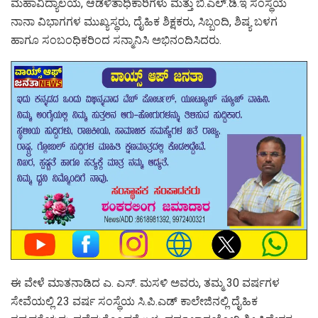
ಮಹಾವಿದ್ಯಾಲಯ, ಆಡಳಿತಾಧಿಕಾರಿಗಳು ಮತ್ತು ಬಿ.ಎಲ್.ಡಿ.ಇ ಸಂಸ್ಥೆಯ
ನಾನಾ ವಿಭಾಗಗಳ ಮುಖ್ಯಸ್ಥರು, ದೈಹಿಕ ಶಿಕ್ಷಕರು, ಸಿಬ್ಬಂದಿ, ಶಿಷ್ಯ ಬಳಗ
ಹಾಗೂ ಸಂಬಂಧಿಕರಿಂದ ಸನ್ಮಾನಿಸಿ ಅಭಿನಂದಿಸಿದರು.
ಈ ವೇಳೆ ಮಾತನಾಡಿದ ಎ. ಎಸ್. ಮಸಳಿ ಅವರು, ತಮ್ಮ 30 ವರ್ಷಗಳ
ಸೇವೆಯಲ್ಲಿ 23 ವರ್ಷ ಸಂಸ್ಥೆಯ ಸಿ.ಪಿ.ಎಡ್ ಕಾಲೇಜಿನಲ್ಲಿ ದೈಹಿಕ