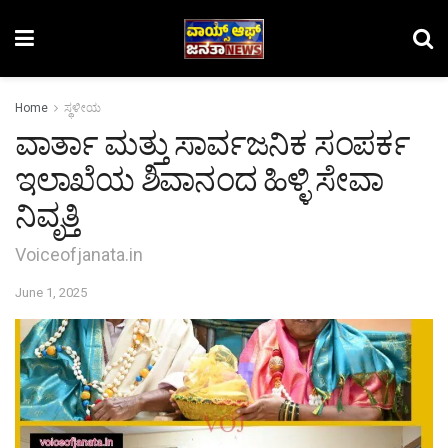
Home
ಸ್ಥಳೀಯ
ವಾರ್ತಾ ಮತ್ತು ಸಾರ್ವಜನಿಕ ಸಂಪರ್ಕ
ಇಲಾಖೆಯ ಶಿವಾನಂದ ಹಿಳ್ಳಿ ಸೇವಾ
ನಿವೃತ್ತಿ
Voiceofjanata.in
June 1, 2025