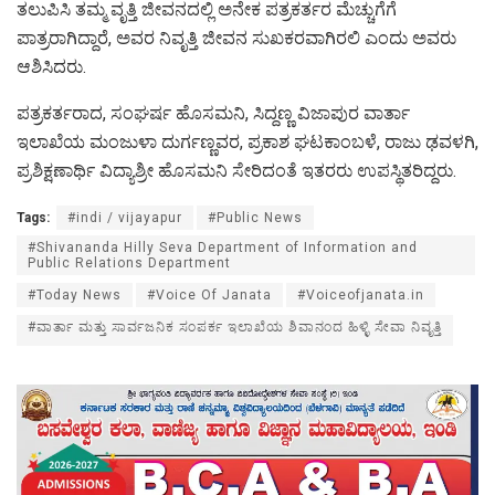
ತಲುಪಿಸಿ ತಮ್ಮ ವೃತ್ತಿ ಜೀವನದಲ್ಲಿ ಅನೇಕ ಪತ್ರಕರ್ತರ ಮೆಚ್ಚುಗೆಗೆ
ಪಾತ್ರರಾಗಿದ್ದಾರೆ, ಅವರ ನಿವೃತ್ತಿ ಜೀವನ ಸುಖಕರವಾಗಿರಲಿ ಎಂದು ಅವರು
ಆಶಿಸಿದರು.
ಪತ್ರಕರ್ತರಾದ, ಸಂಘರ್ಷ ಹೊಸಮನಿ, ಸಿದ್ದಣ್ಣ ವಿಜಾಪುರ ವಾರ್ತಾ
ಇಲಾಖೆಯ ಮಂಜುಳಾ ದುರ್ಗಣ್ಣವರ, ಪ್ರಕಾಶ ಘಟಕಾಂಬಳೆ, ರಾಜು ಢವಳಗಿ,
ಪ್ರಶಿಕ್ಷಣಾರ್ಥಿ ವಿದ್ಯಾಶ್ರೀ ಹೊಸಮನಿ ಸೇರಿದಂತೆ ಇತರರು ಉಪಸ್ಥಿತರಿದ್ದರು.
Tags:
#indi / vijayapur
#Public News
#Shivananda Hilly Seva Department of Information and
Public Relations Department
#Today News
#Voice Of Janata
#Voiceofjanata.in
#ವಾರ್ತಾ ಮತ್ತು ಸಾರ್ವಜನಿಕ ಸಂಪರ್ಕ ಇಲಾಖೆಯ ಶಿವಾನಂದ ಹಿಳ್ಳಿ ಸೇವಾ ನಿವೃತ್ತಿ