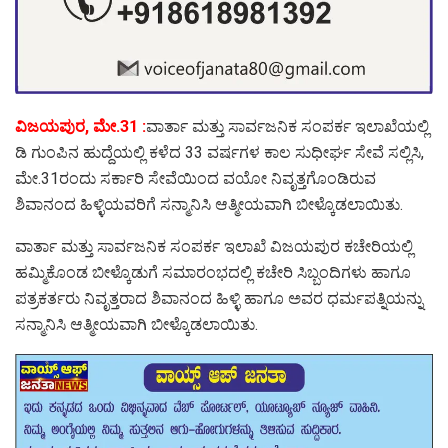
ವಿಜಯಪುರ, ಮೇ.31 :
ವಾರ್ತಾ ಮತ್ತು ಸಾರ್ವಜನಿಕ ಸಂಪರ್ಕ ಇಲಾಖೆಯಲ್ಲಿ
ಡಿ ಗುಂಪಿನ ಹುದ್ದೆಯಲ್ಲಿ ಕಳೆದ 33 ವರ್ಷಗಳ ಕಾಲ ಸುಧೀರ್ಘ ಸೇವೆ ಸಲ್ಲಿಸಿ,
ಮೇ.31ರಂದು ಸರ್ಕಾರಿ ಸೇವೆಯಿಂದ ವಯೋ ನಿವೃತ್ತಗೊಂಡಿರುವ
ಶಿವಾನಂದ ಹಿಳ್ಳಿಯವರಿಗೆ ಸನ್ಮಾನಿಸಿ ಆತ್ಮೀಯವಾಗಿ ಬೀಳ್ಕೊಡಲಾಯಿತು.
ವಾರ್ತಾ ಮತ್ತು ಸಾರ್ವಜನಿಕ ಸಂಪರ್ಕ ಇಲಾಖೆ ವಿಜಯಪುರ ಕಚೇರಿಯಲ್ಲಿ
ಹಮ್ಮಿಕೊಂಡ ಬೀಳ್ಕೊಡುಗೆ ಸಮಾರಂಭದಲ್ಲಿ ಕಚೇರಿ ಸಿಬ್ಬಂದಿಗಳು ಹಾಗೂ
ಪತ್ರಕರ್ತರು ನಿವೃತ್ತರಾದ ಶಿವಾನಂದ ಹಿಳ್ಳಿ ಹಾಗೂ ಅವರ ಧರ್ಮಪತ್ನಿಯನ್ನು
ಸನ್ಮಾನಿಸಿ ಆತ್ಮೀಯವಾಗಿ ಬೀಳ್ಕೊಡಲಾಯಿತು.