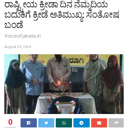
ರಾಷ್ಟ್ರೀಯ ಕ್ರೀಡಾ ದಿನ ನೆಮ್ಮದಿಯ
ಬದುಕಿಗೆ ಕ್ರೀಡೆ ಅತಿಮುಖ್ಯ: ಸಂತೋಷ
ಬಂಡೆ
Voiceofjanata.in
August 29, 2024
0