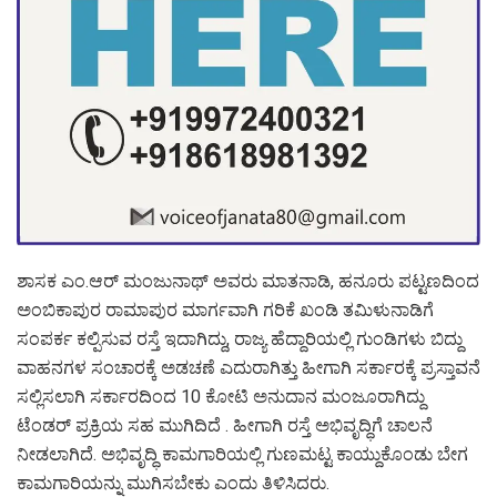
ಶಾಸಕ ಎಂ.ಆರ್ ಮಂಜುನಾಥ್ ಅವರು ಮಾತನಾಡಿ, ಹನೂರು ಪಟ್ಟಣದಿಂದ
ಅಂಬಿಕಾಪುರ ರಾಮಾಪುರ ಮಾರ್ಗವಾಗಿ ಗರಿಕೆ ಖಂಡಿ ತಮಿಳುನಾಡಿಗೆ
ಸಂಪರ್ಕ ಕಲ್ಪಿಸುವ ರಸ್ತೆ ಇದಾಗಿದ್ದು, ರಾಜ್ಯ ಹೆದ್ದಾರಿಯಲ್ಲಿ ಗುಂಡಿಗಳು ಬಿದ್ದು
ವಾಹನಗಳ ಸಂಚಾರಕ್ಕೆ ಅಡಚಣೆ ಎದುರಾಗಿತ್ತು ಹೀಗಾಗಿ ಸರ್ಕಾರಕ್ಕೆ ಪ್ರಸ್ತಾವನೆ
ಸಲ್ಲಿಸಲಾಗಿ ಸರ್ಕಾರದಿಂದ 10 ಕೋಟಿ ಅನುದಾನ ಮಂಜೂರಾಗಿದ್ದು
ಟೆಂಡರ್ ಪ್ರಕ್ರಿಯ ಸಹ ಮುಗಿದಿದೆ . ಹೀಗಾಗಿ ರಸ್ತೆ ಅಭಿವೃದ್ಧಿಗೆ ಚಾಲನೆ
ನೀಡಲಾಗಿದೆ. ಅಭಿವೃದ್ಧಿ ಕಾಮಗಾರಿಯಲ್ಲಿ ಗುಣಮಟ್ಟ ಕಾಯ್ದುಕೊಂಡು ಬೇಗ
ಕಾಮಗಾರಿಯನ್ನು ಮುಗಿಸಬೇಕು ಎಂದು ತಿಳಿಸಿದರು.