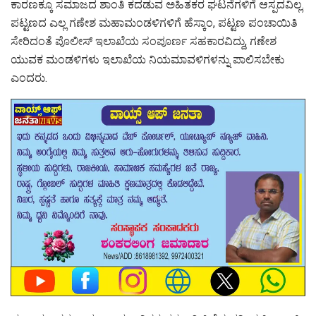
ಕಾರಣಕ್ಕೂ ಸಮಾಜದ ಶಾಂತಿ ಕದಡುವ ಅಹಿತಕರ ಘಟನೆಗಳಿಗೆ ಆಸ್ಪದವಿಲ್ಲ.
ಪಟ್ಟಣದ ಎಲ್ಲ ಗಣೇಶ ಮಹಾಮಂಡಳಿಗಳಿಗೆ ಹೆಸ್ಕಾಂ, ಪಟ್ಟಣ ಪಂಚಾಯಿತಿ
ಸೇರಿದಂತೆ ಪೊಲೀಸ್ ಇಲಾಖೆಯ ಸಂಪೂರ್ಣ ಸಹಕಾರವಿದ್ದು, ಗಣೇಶ
ಯುವಕ ಮಂಡಳಿಗಳು ಇಲಾಖೆಯ ನಿಯಮಾವಳಿಗಳನ್ನು ಪಾಲಿಸಬೇಕು
ಎಂದರು.