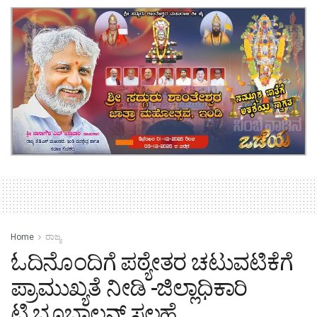
Home
ರಾಜ್ಯ
ಓದಿನೊಂದಿಗೆ ಪಠ್ಯೇತರ ಚಟುವಟಿಕೆಗೆ
ಪ್ರಾಮುಖ್ಯತೆ ನೀಡಿ -ಜಿಲ್ಲಾಧಿಕಾರಿ
ಟಿ.ಭೂಬಾಲನ್ ಸಲಹೆ