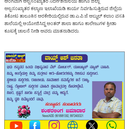
ಅಂಗವಾಗಿ ಅಲ್ಪಸಂಖ್ಯಾತರ ನಿರ್ದೇಶನಾಲಯ ಹಾಗೂ ಜಿಲ್ಲಾ
ಅಲ್ಪಸಂಖ್ಯಾತರ ಕಲ್ಯಾಣ ಇಲಾಖೆಯಡಿ ಕಾರ್ಯ ನಿರ್ವಹಿಸುತ್ತಿರುವ ಜಿಲ್ಲೆಯ
ತಿಕೋಟ ತಾಲೂಕಿನ ಅರಕೇರಿಯಲ್ಲಿರುವ ಡಾ.ಎ.ಪಿ.ಜೆ ಅಬ್ದುಲ್ ಕಲಾಂ ವಸತಿ
ಶಾಲೆಯಲ್ಲಿ ಆಯೋಜಿಸಿದ್ದ ಅಂತರ್ ಶಾಲಾ ಹಾಗೂ ಕಾಲೇಜುಗಳ ಕ್ರೀಡಾ
ಕೂಟಕ್ಕೆ ಚಾಲನೆ ನೀಡಿ ಅವರು ಮಾತನಾಡಿದರು.