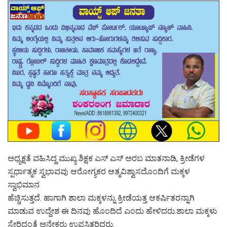
ಅಧ್ಯಕ್ಷತೆ ವಹಿಸಿದ್ದ ಮುಖ್ಯ ಶಿಕ್ಷಕ ಎಸ್ ಎಸ್ ಅರಬ ಮಾತನಾಡಿ, ಕ್ರೀಡೆಗಳ
ಸ್ಪರ್ಧಾತ್ಮಕ ಸ್ವಭಾವವು ಆರೋಗ್ಯಕರ ಆತ್ಮವಿಶ್ವಾಸದೊಂದಿಗೆ ಮಕ್ಕಳ
ಸ್ವಾಭಿಮಾನ
ಹೆಚ್ಚಿಸುತ್ತದೆ. ಹಾಗಾಗಿ ಶಾಲಾ ಮಕ್ಕಳನ್ನು ಕ್ರೀಡೆಯತ್ತ ಆಕರ್ಷಿತರನ್ನಾಗಿ
ಮಾಡುವ ಉದ್ದೇಶ ಈ ದಿನವು ಹೊಂದಿದೆ ಎಂದು ಹೇಳಿದರು.ಶಾಲಾ ಮಕ್ಕಳು
ಸೇರಿದಂತೆ ಅನೇಕರು ಉಪಸ್ಥಿತರಿದ್ದರು.