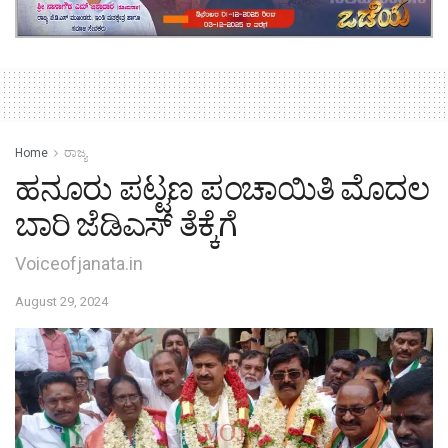
Home
ರಾಜ್ಯ
ಹನೂರು ಪಟ್ಟಣ ಪಂಚಾಯಿತಿ ಮೊದಲ
ಬಾರಿ ಜೆಡಿಎಸ್ ತೆಕ್ಕೆಗೆ
Voiceofjanata.in
August 29, 2024