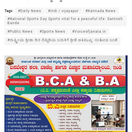
Tags:
#Daily News
#indi / vijayapur
#Kannada News
#National Sports Day Sports vital for a peaceful life: Santosh
Bande
#Public News
#Sporte News
#Voiceofjanata.in
#ರಾಷ್ಟ್ರೀಯ ಕ್ರೀಡಾ ದಿನ ನೆಮ್ಮದಿಯ ಬದುಕಿಗೆ ಕ್ರೀಡೆ ಅತಿಮುಖ್ಯ: ಸಂತೋಷ ಬಂಡೆ