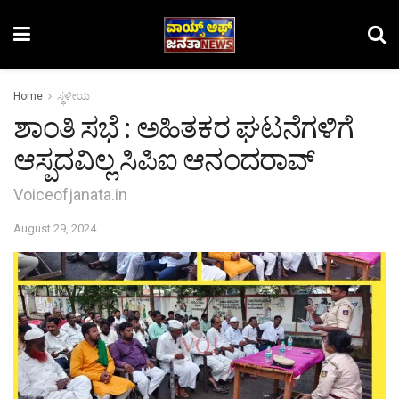
Home
ಸ್ಥಳೀಯ
ಶಾಂತಿ ಸಭೆ : ಅಹಿತಕರ ಘಟನೆಗಳಿಗೆ
ಆಸ್ಪದವಿಲ್ಲ ಸಿಪಿಐ ಆನಂದರಾವ್
Voiceofjanata.in
August 29, 2024