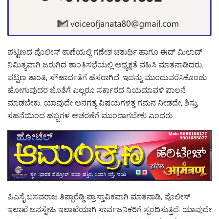
ಪಟ್ಟಣದ ಪೊಲೀಸ್ ಠಾಣೆಯಲ್ಲಿ ಗಣೇಶ ಚತುರ್ಥಿ ಹಾಗೂ ಈದ್ ಮಿಲಾದ್
ನಿಮಿತ್ಯವಾಗಿ ಜರುಗಿದ ಶಾಂತಿಸಭೆಯಲ್ಲಿ ಅಧ್ಯಕ್ಷತೆ ವಹಿಸಿ ಮಾತನಾಡಿದರು.
ಪಟ್ಟಣ ಶಾಂತಿ, ಸೌಹಾರ್ದತೆಗೆ ಹೆಸರಾಗಿದೆ. ಇದನ್ನು ಮುಂದುವರೆಸಿಕೊಂಡು
ಹೋಗುವುದರ ಜೊತೆಗೆ ಎಲ್ಲರೂ ಸರ್ಕಾರದ ನಿಯಮಾವಳಿ ಪಾಲನೆ
ಮಾಡಬೇಕು. ಯಾವುದೇ ಅನಗತ್ಯ ವಿಷಯಗಳತ್ತ ಗಮನ ನೀಡದೇ, ಶಿಸ್ತು,
ಸಹನೆಯಿಂದ ಹಬ್ಬಗಳ ಆಚರಣೆಗೆ ಮುಂದಾಗಬೇಕು ಎಂದರು.
ಪಿಎಸೈ ಬಸವರಾಜ ತಿಪ್ಪಾರೆಡ್ಡಿ ಪ್ರಾಸ್ತಾವಿಕವಾಗಿ ಮಾತನಾಡಿ, ಪೊಲೀಸ್
ಇಲಾಖೆ ಜನಸ್ನೇಹಿ ಇಲಾಖೆಯಾಗಿ ಸಾರ್ವಜನಿಕರಿಗೆ ಸ್ಪಂದಿಸುತ್ತಿದೆ. ಯಾವುದೇ