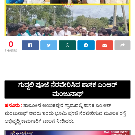
0
SHARES
ಗುದ್ದಲಿ ಪೂಜೆ ನೆರವೇರಿಸಿದ ಶಾಸಕ ಎಂಆರ್
ಮಂಜುನಾಥ್
ಹನೂರು :
ತಾಲೂಕಿನ ಅಂಬಿಕಪುರ ಗ್ರಾಮದಲ್ಲಿ ಶಾಸಕ ಎಂ.ಆರ್
ಮಂಜುನಾಥ್ ಅವರು ಇಂದು ಭೂಮಿ ಪೂಜೆ ನೆರವೇರಿಸುವ ಮೂಲಕ ರಸ್ತೆ
ಅಭಿವೃದ್ಧಿ ಕಾಮಗಾರಿಗೆ ಚಾಲನೆ ನೀಡಿದರು.