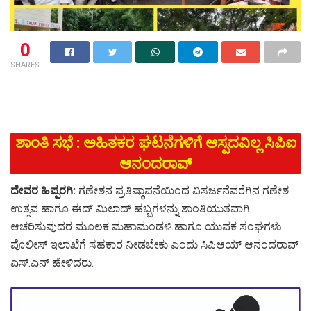
0
SHARES
ಶಾಂತಿ ಸಭೆ : ಅಹಿತಕರ ಘಟನೆಗಳಿಗೆ ಆಸ್ಪದವಿಲ್ಲ ಸಿಪಿಐ
ಆನಂದರಾವ್
ದೇವರ ಹಿಪ್ಪರಗಿ:
ಗಣೇಶನ ಪ್ರತಿಷ್ಠಾಪನೆಯಿಂದ ವಿಸರ್ಜನೆವರೆಗಿನ ಗಣೇಶ
ಉತ್ಸವ ಹಾಗೂ ಈದ್ ಮಿಲಾದ್ ಹಬ್ಬಗಳನ್ನು ಶಾಂತಿಯುತವಾಗಿ
ಆಚರಿಸುವುದರ ಮೂಲಕ ಮಹಾಮಂಡಳಿ ಹಾಗೂ ಯುವಕ ಸಂಘಗಳು
ಪೊಲೀಸ್ ಇಲಾಖೆಗೆ ಸಹಕಾರ ನೀಡಬೇಕು ಎಂದು ಸಿಪಿಆಯ್ ಆನಂದರಾವ್
ಎಸ್.ಎನ್ ಹೇಳಿದರು.