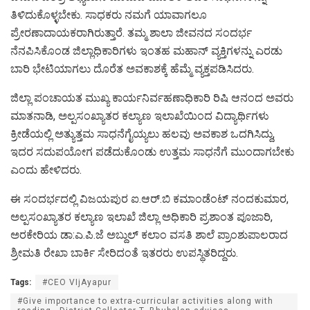
ತಿಳಿದುಕೊಳ್ಳಬೇಕು. ಸಾಧಕರು ನಮಗೆ ಯಾವಾಗಲೂ
ಪ್ರೇರಣಾದಾಯಕರಾಗಿರುತ್ತಾರೆ. ತಮ್ಮ ಶಾಲಾ ಜೀವನದ ಸಂದರ್ಭ
ನೆನಪಿಸಿಕೊಂಡ ಜಿಲ್ಲಾಧಿಕಾರಿಗಳು ಇಂತಹ ಮಹಾನ್ ವ್ಯಕ್ತಿಗಳನ್ನು ಎರಡು
ಬಾರಿ ಭೇಟಿಯಾಗಲು ದೊರೆತ ಅವಕಾಶಕ್ಕೆ ಹೆಮ್ಮೆ ವ್ಯಕ್ತಪಡಿಸಿದರು.
ಜಿಲ್ಲಾ ಪಂಚಾಯತ ಮುಖ್ಯ ಕಾರ್ಯನಿರ್ವಹಣಾಧಿಕಾರಿ ರಿಷಿ ಆನಂದ ಅವರು
ಮಾತನಾಡಿ, ಅಲ್ಪಸಂಖ್ಯಾತರ ಕಲ್ಯಾಣ ಇಲಾಖೆಯಿಂದ ವಿದ್ಯಾರ್ಥಿಗಳು
ಕ್ರೀಡೆಯಲ್ಲಿ ಅತ್ಯುತ್ತಮ ಸಾಧನೆಗೈಯ್ಯಲು ಹಲವು ಅವಕಾಶ ಒದಗಿಸಿದ್ದು,
ಇದರ ಸದುಪಯೋಗ ಪಡೆದುಕೊಂಡು ಉತ್ತಮ ಸಾಧನೆಗೆ ಮುಂದಾಗಬೇಕು
ಎಂದು ಹೇಳಿದರು.
ಈ ಸಂದರ್ಭದಲ್ಲಿ ವಿಜಯಪುರ ಐ.ಆರ್.ಬಿ ಕಮಾಂಡೆಂಟ್ ನಂದಕುಮಾರ,
ಅಲ್ಪಸಂಖ್ಯಾತರ ಕಲ್ಯಾಣ ಇಲಾಖೆ ಜಿಲ್ಲಾ ಅಧಿಕಾರಿ ಪ್ರಶಾಂತ ಪೂಜಾರಿ,
ಅರಕೇರಿಯ ಡಾ:ಎ.ಪಿ.ಜೆ ಅಬ್ದುಲ್ ಕಲಾಂ ವಸತಿ ಶಾಲೆ ಪ್ರಾಂಶುಪಾಲರಾದ
ಶ್ರೀಮತಿ ರೇಖಾ ಬಾರ್ಕಿ ಸೇರಿದಂತೆ ಇತರರು ಉಪಸ್ಥಿತರಿದ್ದರು.
Tags:
#CEO VIjAyapur
#Give importance to extra-curricular activities along with