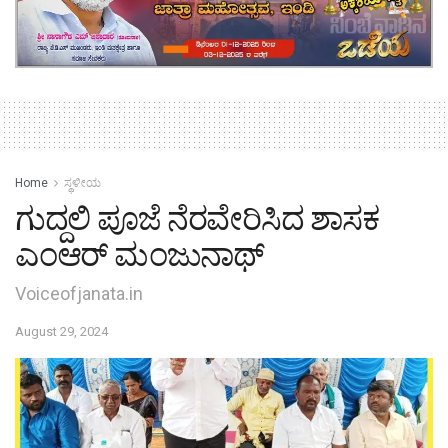
Home
ಸ್ಥಳೀಯ
ಗುದ್ದಲಿ ಪೂಜೆ ನೆರವೇರಿಸಿದ ಶಾಸಕ
ಎಂಆರ್ ಮಂಜುನಾಥ್
Voiceofjanata.in
August 29, 2024