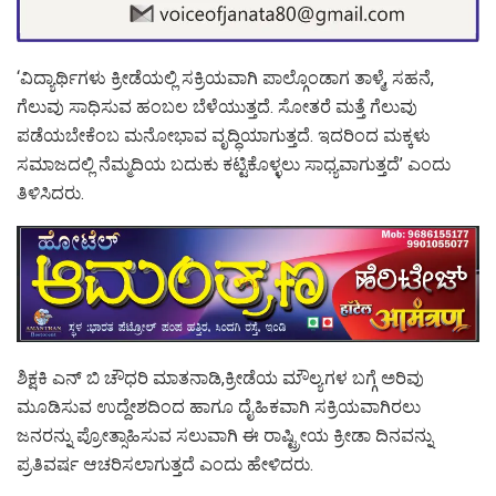
‘ವಿದ್ಯಾರ್ಥಿಗಳು ಕ್ರೀಡೆಯಲ್ಲಿ ಸಕ್ರಿಯವಾಗಿ ಪಾಲ್ಗೊಂಡಾಗ ತಾಳ್ಮೆ, ಸಹನೆ,
ಗೆಲುವು ಸಾಧಿಸುವ ಹಂಬಲ ಬೆಳೆಯುತ್ತದೆ. ಸೋತರೆ ಮತ್ತೆ ಗೆಲುವು
ಪಡೆಯಬೇಕೆಂಬ ಮನೋಭಾವ ವೃದ್ಧಿಯಾಗುತ್ತದೆ. ಇದರಿಂದ ಮಕ್ಕಳು
ಸಮಾಜದಲ್ಲಿ ನೆಮ್ಮದಿಯ ಬದುಕು ಕಟ್ಟಿಕೊಳ್ಳಲು ಸಾಧ್ಯವಾಗುತ್ತದೆ’ ಎಂದು
ತಿಳಿಸಿದರು.
ಶಿಕ್ಷಕಿ ಎನ್ ಬಿ ಚೌಧರಿ ಮಾತನಾಡಿ,ಕ್ರೀಡೆಯ ಮೌಲ್ಯಗಳ ಬಗ್ಗೆ ಅರಿವು
ಮೂಡಿಸುವ ಉದ್ದೇಶದಿಂದ ಹಾಗೂ ದೈಹಿಕವಾಗಿ ಸಕ್ರಿಯವಾಗಿರಲು
ಜನರನ್ನು ಪ್ರೋತ್ಸಾಹಿಸುವ ಸಲುವಾಗಿ ಈ ರಾಷ್ಟ್ರೀಯ ಕ್ರೀಡಾ ದಿನವನ್ನು
ಪ್ರತಿವರ್ಷ ಆಚರಿಸಲಾಗುತ್ತದೆ ಎಂದು ಹೇಳಿದರು.