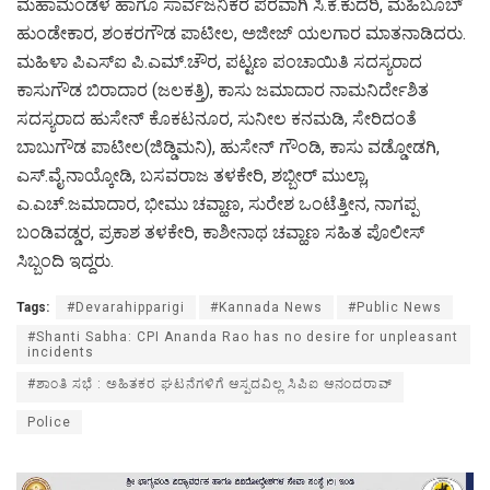
ಮಹಾಮಂಡಳ ಹಾಗೂ ಸಾರ್ವಜನಿಕರ ಪರವಾಗಿ ಸಿ.ಕೆ.ಕುದರಿ, ಮಹಿಬೂಬ್
ಹುಂಡೇಕಾರ, ಶಂಕರಗೌಡ ಪಾಟೀಲ, ಅಜೀಜ್ ಯಲಗಾರ ಮಾತನಾಡಿದರು.
ಮಹಿಳಾ ಪಿಎಸ್‌ಐ ಪಿ.ಎಮ್.ಚೌರ, ಪಟ್ಟಣ ಪಂಚಾಯಿತಿ ಸದಸ್ಯರಾದ
ಕಾಸುಗೌಡ ಬಿರಾದಾರ (ಜಲಕತ್ತಿ), ಕಾಸು ಜಮಾದಾರ ನಾಮನಿರ್ದೇಶಿತ
ಸದಸ್ಯರಾದ ಹುಸೇನ್ ಕೊಕಟನೂರ, ಸುನೀಲ ಕನಮಡಿ, ಸೇರಿದಂತೆ
ಬಾಬುಗೌಡ ಪಾಟೀಲ(ಜಿಡ್ಡಿಮನಿ), ಹುಸೇನ್ ಗೌಂಡಿ, ಕಾಸು ವಡ್ಡೋಡಗಿ,
ಎಸ್.ವೈ.ನಾಯ್ಕೋಡಿ, ಬಸವರಾಜ ತಳಕೇರಿ, ಶಬ್ಬೀರ್ ಮುಲ್ಲಾ,
ಎ.ಎಚ್.ಜಮಾದಾರ, ಭೀಮು ಚವ್ಹಾಣ, ಸುರೇಶ ಒಂಟೆತ್ತೀನ, ನಾಗಪ್ಪ
ಬಂಡಿವಡ್ಡರ, ಪ್ರಕಾಶ ತಳಕೇರಿ, ಕಾಶೀನಾಥ ಚವ್ಹಾಣ ಸಹಿತ ಪೊಲೀಸ್
ಸಿಬ್ಬಂದಿ ಇದ್ದರು.
Tags:
#Devarahipparigi
#Kannada News
#Public News
#Shanti Sabha: CPI Ananda Rao has no desire for unpleasant
incidents
#ಶಾಂತಿ ಸಭೆ : ಅಹಿತಕರ ಘಟನೆಗಳಿಗೆ ಆಸ್ಪದವಿಲ್ಲ ಸಿಪಿಐ ಆನಂದರಾವ್
Police