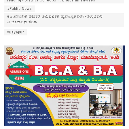
reading - District Collector T. Bhubalan advises
#Public News
#ಓದಿನೊಂದಿಗೆ ಪಠ್ಯೇತರ ಚಟುವಟಿಕೆಗೆ ಪ್ರಾಮುಖ್ಯತೆ ನೀಡಿ -ಜಿಲ್ಲಾಧಿಕಾರಿ
ಟಿ.ಭೂಬಾಲನ್ ಸಲಹೆ
vijayapur