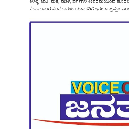
ಕಿಳಲ್ಲ, ಜಾತಿ, ಮತ, ವರ್ಣ, ವರ್ಗಗಳ ಕೀಳರಮೆಯಿಂದ ಹೊರಬನ
ಸೇವಾಲಾಲರ ಸಂದೇಶಗಳು ಯುವಕರಿಗೆ ಇಗಲೂ ಪ್ರಸ್ತುತ ಎಂ