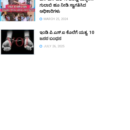
ಗುಲಾಬಿ ಹೂ ನೀಡಿ ಸ್ವಾಗತಿಸಿದ
ಅಧಿಕಾರಿಗಳು
MARCH 25, 2024
ಇಂಡಿ ಪಿ.ಎಸ್.ಐ ಕೊಲೆಗೆ ಯತ್ನ, 10
ಜನರ ಬಂಧನ
JULY 26, 2025