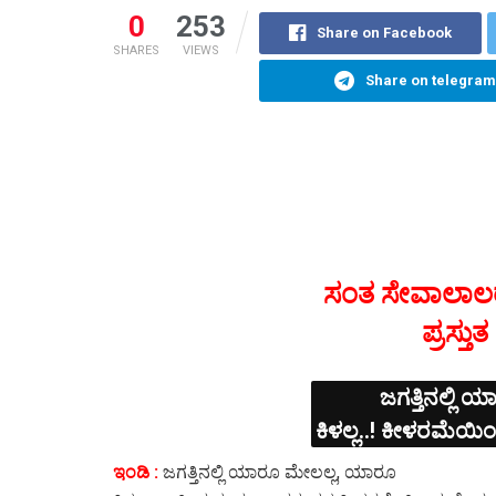
0
253
Share on Facebook
SHARES
VIEWS
Share on telegram
ಸಂತ ಸೇವಾಲಾ
ಪ್ರಸ್ತು
ಜಗತ್ತಿನಲ್ಲಿ
ಕಿಳಲ್ಲ..! ಕೀಳರಮೆಯಿ
ಇಂಡಿ :
ಜಗತ್ತಿನಲ್ಲಿ ಯಾರೂ ಮೇಲಲ್ಲ, ಯಾರೂ