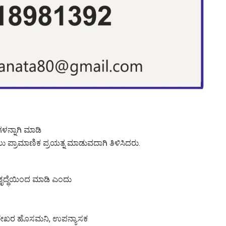
ನ್ನಾಗಿ ಮಾಡಿ
ಲು ಪ್ರಾಮಾಣಿಕ ಪ್ರಯತ್ನ ಮಾಡುವದಾಗಿ ತಿಳಿಸಿದರು.
 ಶೃದ್ಧೆಯಿಂದ ಮಾಡಿ ಎಂದು
ದ್ರಶೇಖರ ಹೊಸಮನಿ, ಉಪನ್ಯಾಸಕ