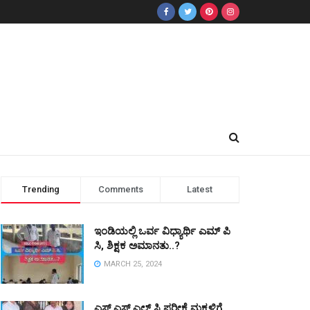
Trending
Comments
Latest
ಇಂಡಿಯಲ್ಲಿ ಒರ್ವ ವಿಧ್ಯಾರ್ಥಿ ಎಮ್ ಪಿ
ಸಿ, ಶಿಕ್ಷಕ ಅಮಾನತು..?
MARCH 25, 2024
ಎಸ್ ಎಸ್ ಎಲ್ ಸಿ ಪರೀಕ್ಷೆ ಮಕ್ಕಳಿಗೆ