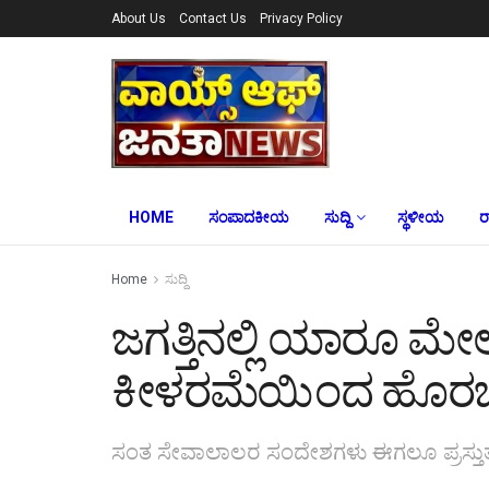
About Us
Contact Us
Privacy Policy
HOME
ಸಂಪಾದಕೀಯ
ಸುದ್ದಿ
ಸ್ಥಳೀಯ
ರ
Home
ಸುದ್ದಿ
ಜಗತ್ತಿನಲ್ಲಿ ಯಾರೂ ಮೇಲ
ಕೀಳರಮೆಯಿಂದ ಹೊರಬನ್ನ
ಸಂತ ಸೇವಾಲಾಲರ ಸಂದೇಶಗಳು ಈಗಲೂ ಪ್ರಸ್ತುತ 