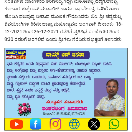
ಸಂತರ್ಪಣ ದಾನಿಗಳಾದ ಶರಣಯ್ಯ ಗದ್ದಿಗೆ ಮಠ,ಈಶಪ್ಪ ದಿದ್ದಿಗಿ,ಆದಪ್ಪ
ಕುಂಬಾರ, ಕುಪ್ಪೆರಾವ್ ಮುತಾಲಿಕ್ ಹಾಗೂ ರಾಘವೇಂದ್ರ ರವರಿಗೆ ಶಾಲು
ಹೊದಿಸಿ ಫಲಪುಷ್ಪ ನೀಡುವ ಮೂಲಕ ಗೌರವಿಸಿದರು. ಲಿಂ. ಶ್ರೀ ಚನ್ನಮಲ್ಲ
ಶಿವಯೋಗಿಗಳ 66ನೇ ಜಾತ್ರಾ ಮಹೋತ್ಸವದ ಅಂಗವಾಗಿ ದಿನಾಂಕ:- 16-
12-2021 ರಿಂದ 26-12-2021 ರವರಿಗೆ ಪ್ರತಿದಿನ ಸಂಜೆ 6:30 ರಿಂದ
8:30 ರವರಿಗೆ ಜರಗಲಿದೆ ಎಂದು ಶ್ರೀಗಳು ನೆರೆದಿರುವ ಭಕ್ತರಿಗೆ ತಿಳಿಸಿದರು.