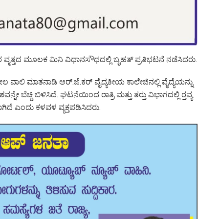
ರ ವೃತ್ತದ ಮೂಲಕ ಮಿನಿ ವಿಧಾನಸೌಧದಲ್ಲಿ ಬೃಹತ್ ಪ್ರತಿಭಟನೆ ನಡೆಸಿದರು.
ಾಲಿ ಮಾತನಾಡಿ ಆರ್.ಜೆ.ಕರ್ ವೈದ್ಯಕೀಯ ಕಾಲೇಜಿನಲ್ಲಿ ವೈದ್ಯೆಯನ್ನು
ೆಚ್ಚಿ ಬಿಳಿಸಿದೆ. ಘಟನೆಯಿಂದ ರಾತ್ರಿ ಮತ್ತು ತರ‍್ತು ವಿಭಾಗದಲ್ಲಿ ರ‍್ತವ್ಯ
ಗಿದೆ ಎಂದು ಕಳವಳ ವ್ಯಕ್ತಪಡಿಸಿದರು.