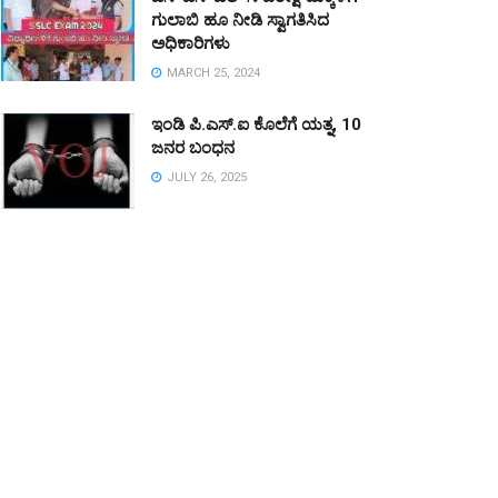
ಗುಲಾಬಿ ಹೂ ನೀಡಿ ಸ್ವಾಗತಿಸಿದ
ಅಧಿಕಾರಿಗಳು
MARCH 25, 2024
ಇಂಡಿ ಪಿ.ಎಸ್.ಐ ಕೊಲೆಗೆ ಯತ್ನ, 10
ಜನರ ಬಂಧನ
JULY 26, 2025