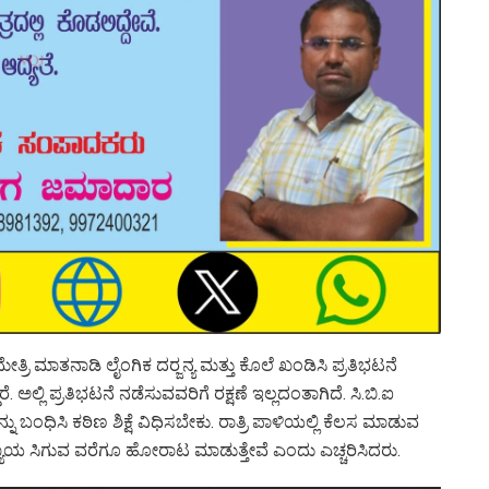
ತ ಮೇತ್ರಿ ಮಾತನಾಡಿ ಲೈಂಗಿಕ ದರ‍್ಜನ್ಯ ಮತ್ತು ಕೊಲೆ ಖಂಡಿಸಿ ಪ್ರತಿಭಟನೆ
ೆ. ಅಲ್ಲಿ ಪ್ರತಿಭಟನೆ ನಡೆಸುವವರಿಗೆ ರಕ್ಷಣೆ ಇಲ್ಲದಂತಾಗಿದೆ. ಸಿ.ಬಿ.ಐ
ನ್ನು ಬಂಧಿಸಿ ಕಠಿಣ ಶಿಕ್ಷೆ ವಿಧಿಸಬೇಕು. ರಾತ್ರಿ ಪಾಳಿಯಲ್ಲಿ ಕೆಲಸ ಮಾಡುವ
ನ್ಯಾಯ ಸಿಗುವ ವರೆಗೂ ಹೋರಾಟ ಮಾಡುತ್ತೇವೆ ಎಂದು ಎಚ್ಚರಿಸಿದರು.