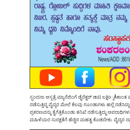
ಸ್ಫಂದನಾ ಆಸ್ಪತ್ರೆ ಮ್ಯಾನೆಜಿಂಗೆ ಡೈರೆಕ್ಟರ್ ಡಾ|| ಲಕ್ಷಿö್ಮÃಕಾಂ
ನಡೆಸುತ್ತಿದ್ದ ವೈದ್ಯರ ಮೇಲೆ ಕೆಲವು ಗೂಂಡಾಗಳು ಹಲ್ಲೆ ನಡೆಸಿದ್ದಾರ
ಪ್ರಕರಣವನ್ನು ಕೈಗೆತ್ತಿಕೊಂಡು ತನಿಖೆ ನಡೆಸುತ್ತಿದ್ದು ಅಪರಾಧಿಗಳ
ಮಹಿಳೆಯರ ಸುರಕ್ಷತೆಗೆ ಹೆಚ್ಚಿನ ಮಹತ್ವ ಕೊಡಬೇಕು. ವೈದ್ಯರ 