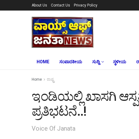
About Us
Contact Us
Privacy Policy
HOME
ಸಂಪಾದಕೀಯ
ಸುದ್ದಿ
ಸ್ಥಳೀಯ
ರ
Home
ರಾಷ್ಟ್ರ
ಇಂಡಿಯಲ್ಲಿ‌ ಖಾಸಗಿ ಆಸ್
ಪ್ರತಿಭಟನೆ..!
Voice Of Janata