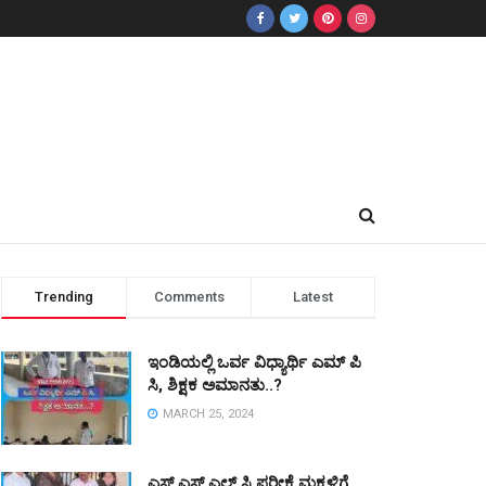
Trending
Comments
Latest
ಇಂಡಿಯಲ್ಲಿ ಒರ್ವ ವಿಧ್ಯಾರ್ಥಿ ಎಮ್ ಪಿ
ಸಿ, ಶಿಕ್ಷಕ ಅಮಾನತು..?
MARCH 25, 2024
ಎಸ್ ಎಸ್ ಎಲ್ ಸಿ ಪರೀಕ್ಷೆ ಮಕ್ಕಳಿಗೆ