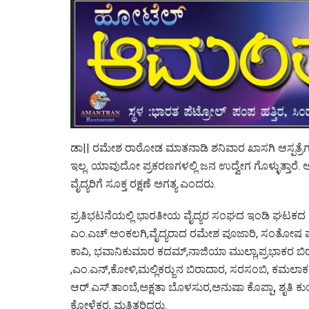
ಡಾ|| ರಮೇಶ ರಾಠೋಡ ಮಾತನಾಡಿ ಶನಿವಾರ ಖಾಸಗಿ ಆಸ್ಪತ್ರೆಗಳಲ್
ಇಲ್ಲ. ಯಾವುದೋ ಪ್ರಕರಣಗಳಲ್ಲಿ ಜನ ಉದ್ವೇಗ ಗೊಳ್ಳುತ್ತಾರೆ
ವೈದ್ಯರಿಗೆ ಸೂಕ್ತ ರಕ್ಷಣೆ ಅಗತ್ಯ ಎಂದರು.
ಪ್ರತಿಭಟನೆಯಲ್ಲಿ ಭಾರತೀಯ ವೈದ್ಯರ ಸಂಘದ ಇಂಡಿ ಘಟಕದ ಗೌರವ 
ಎಂ.ಎಚ್.ಅಂಕಲಗಿ,ವೈದ್ಯರಾದ ರಮೇಶ ಪೂಜಾರಿ, ಸಂತೋಷ ಪಾಟ
ಕಾವಿ, ಭವಾನಿಕುಮಾರ ಕದಮ್,ನಾಜಿಯಾ ಮುಲ್ಲಾ,ಪ್ರಭಾಕರ ಬ
,ಎಂ.ಎನ್,ಕೋಳಿ,ಮಲ್ಲಿಕರ‍್ಜುನ ಬಿರಾದಾರ, ಸರಸಂಬಿ, ಕಮ
ಆರ್.ಎಸ್.ತಾಂಬೆ,ಅಕ್ಷತಾ ಬೊಳಸುರ,ಅನುಷಾ ಕೊಪ್ಪಾ, ಶೃತಿ 
ಕೋಳೆಕರ, ಮತ್ತಿತರಿದ್ದರು.