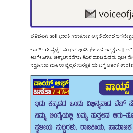
ಪ್ರತಿಭಟನೆ ಡಾ|| ಭಾರತಿ ಗಜಾಕೋಶ ಆಸ್ಪತ್ರೆಯಿಂದ ಬಸವೇಶ್ವ
ಭಾರತೀಯ ವೈಧ್ಯರ ಸಂಘದ ಇಂಡಿ ಘಟಕದ ಅಧ್ಯಕ್ಷ ಡಾ|| ಅನೀಲ ವ
ಕಿಡಿಗೇಡಿಗಳು ಅತ್ಯಾಚಾರವೆಸಗಿ ಕೊಲೆ ಮಾಡಿರುವದು ಇಡೀ ದೇಶವನ್ನೇ ಬ
ನರ‍್ವಹಿಸುವ ಮಹಿಳಾ ವೈದ್ಯರ ಸುರಕ್ಷತೆ ಯ ಬಗ್ಗೆ ಆತಂಕ ಉಂಟಾ