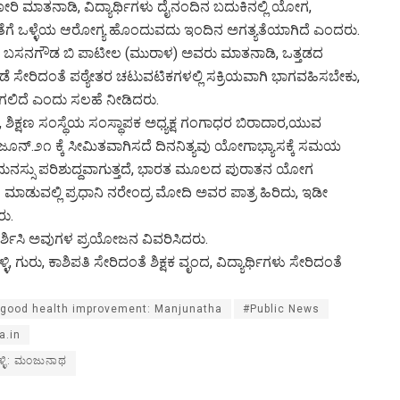
 ಮಾತನಾಡಿ, ವಿದ್ಯಾರ್ಥಿಗಳು ದೈನಂದಿನ ಬದುಕಿನಲ್ಲಿ ಯೋಗ,
ೊತೆಗೆ ಒಳ್ಳೆಯ ಆರೋಗ್ಯ ಹೊಂದುವದು ಇಂದಿನ ಅಗತ್ಯತೆಯಾಗಿದೆ ಎಂದರು.
ಬಸನಗೌಡ ಬಿ ಪಾಟೀಲ (ಮುರಾಳ) ಅವರು ಮಾತನಾಡಿ, ಒತ್ತಡದ
ೆ ಸೇರಿದಂತೆ ಪಠ್ಯೇತರ ಚಟುವಟಿಕಗಳಲ್ಲಿ ಸಕ್ರಿಯವಾಗಿ ಭಾಗವಹಿಸಬೇಕು,
ಗಲಿದೆ ಎಂದು ಸಲಹೆ ನೀಡಿದರು.
ು, ಶಿಕ್ಷಣ ಸಂಸ್ಥೆಯ ಸಂಸ್ಥಾಪಕ ಅಧ್ಯಕ್ಷ ಗಂಗಾಧರ ಬಿರಾದಾರ,ಯುವ
೨೧ ಕ್ಕೆ ಸೀಮಿತವಾಗಿಸದೆ ದಿನನಿತ್ಯವು ಯೋಗಾಭ್ಯಾಸಕ್ಕೆ ಸಮಯ
ನಸ್ಸು ಪರಿಶುದ್ದವಾಗುತ್ತದೆ, ಭಾರತ ಮೂಲದ ಪುರಾತನ ಯೋಗ
ೆ ಮಾಡುವಲ್ಲಿ ಪ್ರಧಾನಿ ನರೇಂದ್ರ ಮೋದಿ ಅವರ ಪಾತ್ರ ಹಿರಿದು, ಇಡೀ
ು.
ರ್ಶಿಸಿ ಅವುಗಳ ಪ್ರಯೋಜನ ವಿವರಿಸಿದರು.
 ಗುರು, ಕಾಶಿಪತಿ ಸೇರಿದಂತೆ ಶಿಕ್ಷಕ ವೃಂದ, ವಿದ್ಯಾರ್ಥಿಗಳು ಸೇರಿದಂತೆ
r good health improvement: Manjunatha
#Public News
a.in
ಳ್ಳಿ: ಮಂಜುನಾಥ