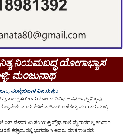
ೆ ನಿತ್ಯ ನಿಯಮಬದ್ಧ ಯೋಗಾಭ್ಯಾಸ
ಳ್ಳಿ: ಮಂಜುನಾಥ
ಬಾರ, ಮುದ್ದೇಬಿಹಾಳ ವಿಜಯಪುರ
 ಶಿಸ್ತು, ಏಕಾಗ್ರತೆಯಿಂದ ಯೋಗದ ವಿವಿಧ ಆಸನಗಳನ್ನು ನಿತ್ಯವು
ಕೊಳ್ಳಬೇಕು ಎಂದು ಕೆಬಿಜೆಎನ್‌ಎಲ್ ಆಣೆಕಟ್ಟು ವಲಯದ ಮುಖ್ಯ
ಎಸ್ ದೇಶಮುಖ ಸಂಯುಕ್ತ ಪ್ರೌಢ ಶಾಲೆ ಮೈದಾನದಲ್ಲಿ ಶನಿವಾರ
ಣೆ ಕರ‍್ಯಕ್ರಮದಲ್ಲಿ ಭಾಗವಹಿಸಿ ಅವರು ಮಾತನಾಡಿದರು.