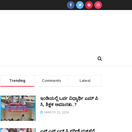
Trending
Comments
Latest
ಇಂಡಿಯಲ್ಲಿ ಒರ್ವ ವಿಧ್ಯಾರ್ಥಿ ಎಮ್ ಪಿ
ಸಿ, ಶಿಕ್ಷಕ ಅಮಾನತು..?
MARCH 25, 2024
ಎಸ್ ಎಸ್ ಎಲ್ ಸಿ ಪರೀಕ್ಷೆ ಮಕ್ಕಳಿಗೆ