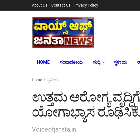
About Us
Contact Us
Privacy Policy
HOME
ಸಂಪಾದಕೀಯ
ಸುದ್ದಿ
ಸ್ಥಳೀಯ
ರ
Home
ಸ್ಥಳೀಯ
ಉತ್ತಮ ಆರೋಗ್ಯ ವೃದ್ಧಿಗ
ಯೋಗಾಭ್ಯಾಸ ರೂಢಿಸಿಕ
Voiceofjanata.in