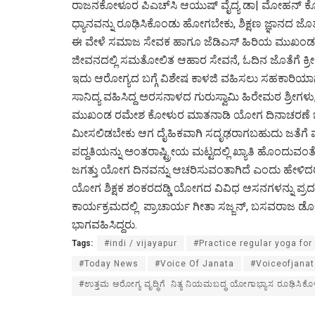
ರಾಜನಕೋಳೂರ ಪಿಎಚ್‌ಸಿ ಆಯುಷ್ ವೈದ್ಯ ಡಾ| ಮೋಹನ್ ಕೋರಿ
ಧ್ಯಾನವನ್ನು ರೂಢಿಸಿಕೊಂಡು ಹೋಗಬೇಕು, ಶಿಕ್ಷಣ ಜ್ಞಾನದ ಜ
ಈ ವೇಳೆ ಸಮಾಜ ಸೇವಕ ಹಾಗೂ ಜೆಡಿಎಸ್ ಹಿರಿಯ ಮುಖಂಡ 
ಜೀವನದಲ್ಲಿ ಸಮತೋಲಿತ ಆಹಾರ ಸೇವನೆ, ಓದಿನ ಜೊತೆಗೆ ಕ್ರೀಡ
ಇದು ಆರೋಗ್ಯದ ಬಗ್ಗೆ ವಿಶೇಷ ಕಾಳಜಿ ವಹಿಸಲು ಸಹಕಾರಿಯಾ
ಸಾನಿದ್ಯ ವಹಿಸಿದ್ದ ಅರಸನಾಳದ ಗುರುಸ್ವಾಮಿ ಹಿರೇಮಠ ಶ್ರೀಗಳ
ಮುಖಂಡ ರಮೇಶ ಕೋಳುರ ಮಾತನಾಡಿ ಯೋಗ ದಿನಾಚರಣೆ ಜೂನ್.
ಮೀಸಲಿಡಬೇಕು ಆಗ ದೈಹಿಕವಾಗಿ ಸದೃಢರಾಗಬಹುದು ಜತೆಗೆ ಮ
ಪದ್ದತಿಯನ್ನು ಅಂತರಾಷ್ಟ್ರೀಯ ಮಟ್ಟದಲ್ಲಿ ಖ್ಯಾತಿ ಹೊಂದುವಂತ
ಜಗತ್ತು ಯೋಗ ದಿನವನ್ನು ಆಚರಿಸುವಂತಾಗಿದೆ ಎಂದು ಹೇಳಿದರ
ಯೋಗ ಶಿಕ್ಷಕ ಶಂಕರದಡ್ಡಿ ಯೋಗದ ವಿವಿಧ ಆಸನಗಳನ್ನು ಪ್ರದ
ಕಾರ್ಯಕ್ರಮದಲ್ಲಿ ಪ್ರಾಚಾರ್ಯ ಗೀತಾ ಸಜ್ಜನ್, ಬಸವರಾಜ ಡೊಳ್ಳಿ,
ಭಾಗವಹಿಸಿದ್ದರು.
Tags:
#indi / vijayapur
#Practice regular yoga fo
#Today News
#Voice Of Janata
#Voiceofjanat
#ಉತ್ತಮ ಆರೋಗ್ಯ ವೃದ್ಧಿಗೆ ನಿತ್ಯ ನಿಯಮಬದ್ಧ ಯೋಗಾಭ್ಯಾಸ ರೂಢಿಸಿಕೊ