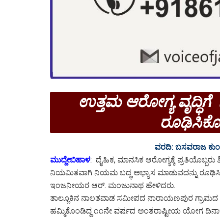
ಉತ್ತಮ ಆರೋಗ್ಯ ವೃದ್ಧಿಗ
ರೂಢಿಸಿಕೊ
ವರದಿ: ಬಸವರಾಜ ಕುಂ
ಮುದ್ದೇಬಿಹಾಳ
: ದೈಹಿಕ, ಮಾನಸಿಕ ಆರೋಗ್ಯಕ್ಕೆ ಪ್ರತಿಯೊಬ್ಬರು
ನಿಯಮಿತವಾಗಿ ನಿಯಮ ಬದ್ಧ ಅಭ್ಯಾಸ ಮಾಡುವದನ್ನು ರೂಢಿಸಿ
ಇಂಜನೀಯರ ಆರ್. ಮಂಜುನಾಥ ಹೇಳಿದರು.
ತಾಲ್ಲೂಕಿನ ನಾಲತವಾಡ ಸಮೀಪದ ನಾರಾಯಣಪುರ ಗ್ರಾಮದ ಜೆ.
ಹಮ್ಮಿಕೊಂಡಿದ್ದ ೧೧ನೇ ವರ್ಷದ ಅಂತರಾಷ್ಟೀಯ ಯೋಗ ದಿನಾಚರ