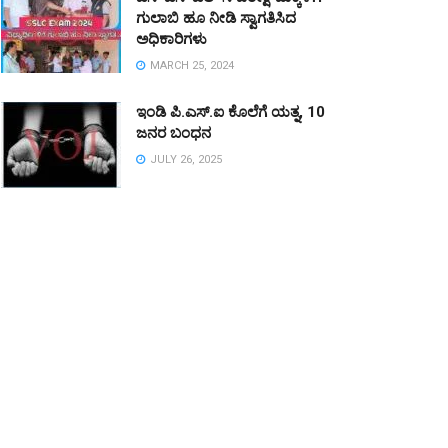
ಗುಲಾಬಿ ಹೂ ನೀಡಿ ಸ್ವಾಗತಿಸಿದ
ಅಧಿಕಾರಿಗಳು
MARCH 25, 2024
ಇಂಡಿ ಪಿ.ಎಸ್.ಐ ಕೊಲೆಗೆ ಯತ್ನ, 10
ಜನರ ಬಂಧನ
JULY 26, 2025