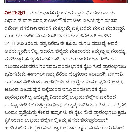
ವಿಜಯಪುರ :
ವಂದೇ ಭಾರತ ರೈಲು ಸೇವೆ ಪ್ರಾರಂಭಿಸಬೇಕು ಎಂದು
ವಿಧಾನ ಪರಿಷತ್ ಸದಸ್ಯ ಸುನೀಲಗೌಡ ಪಾಟೀಲ ವಿಜಯಪುರ ಸಂಸದ
ರಮೇಶ್ ಜಿಗಜಿಣಗಿ ಅವರಿಗೆ ಮತ್ತೋಮ್ಮೆ ಪತ್ರ ಬರೆದು ಮನವಿ ಮಾಡಿದ್ದಾರೆ.
ಸತತ 7ನೇ ಬಾರಿಗೆ ಸಂಸದರಾಗಿರುವ ರಮೇಶ ಜಿಗಜಿಣಗಿ ಅವರಿಗೆ
24.11.2023ರಂದು ಪತ್ರ ಬರೆದು ಈ ಕುರಿತು ಮನವಿ ಮಾಡಿದ್ದೆ. ಆದರೆ,
ಅವರು ಸ್ಪಂದಿಸಲಿಲ್ಲ. ಆದರೂ, ಜಿಲ್ಲೆಯ ಮತದಾರರು ತಮ್ಮನ್ನು ಪುನರಾಯ್ಕೆ
ಮಾಡಿದ್ದಾರೆ. ತಮ್ಮ ಪರ ಮತ ಹಾಕಿರುವ ಮತದಾರರ ಋಣ ತೀರಿಸುವ
ಸಲುವಾಗಿಯಾದರೂ ಸಂಸದರು ವಂದೇ ಭಾರತ ರೈಲು ಸೇವೆ ಪ್ರಾರಂಭಿಸಲು
ಶ್ರಮಿಸಬೇಕು. ಈಗಾಗಲೇ ನಮ್ಮ ನೆರೆಯ ಜಿಲ್ಲೆಗಳಾದ ಕಲಬುರಗಿ, ಬೆಳಗಾವಿ,
ಧಾರವಾಡ ಸೇರಿದಂತೆ ಎಲ್ಲ ಜಿಲ್ಲೆಗಳಿಂದ ಈ ರೈಲು ಸೇವೆ ಲಭ್ಯವಿದೆ. ಆದರೆ,
ಅಖಂಡ ವಿಜಯಪುರ ಜಿಲ್ಲೆಯಿಂದ ಇನ್ನೂ ವಂದೇ ಭಾರತ ರೈಲು
ಪ್ರಾರಂಭವಾಗಿಲ್ಲ. ಅಭಿವೃದ್ಧಿ ವಿಚಾರದಲ್ಲಿ ಉಭಯ ಜಿಲ್ಲೆಗಳ ಜನರಿಂದ
ಸಾಕಷ್ಟು ಬೇಡಿಕೆ ಬರುತ್ತಿದ್ದರೂ ನೀವು ಕಣ್ಮುಚ್ಚಿ ಕುಳಿತಿರುವಂತಿದೆ. ಸಂಸತ್ತಿನಲ್ಲಿ
ಒಂದೂ ಪ್ರಶ್ನೆಯನ್ನು ಕೇಳದ ತಾವುಗಳು ಈ ರೈಲು ಸೇವೆ ಪ್ರಾರಂಭಿಸಲು ಕ್ರಮ
ಕೈಗೊಂಡರೆ ಉಭಯ ಜಿಲ್ಲೆಗಳಲ್ಲಿ ತಮ್ಮ ಹೆಸರು ಚಿರಸ್ಥಾಯಿಯಾಗಿ
ಉಳಿಯಲಿದೆ. ಈ ರೈಲು ಸೇವೆ ಪ್ರಾರಂಭವಾದ ತಕ್ಷಣ ಸಂಸದರಾದ ರಮೇಶ