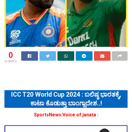
0
SHARES
ICC T20 World Cup 2024 : ಬಲಿಷ್ಠ ಭಾರತಕ್ಕೆ,
ಕಾಟಾ ಕೊಡುತ್ತಾ ಬಾಂಗ್ಲಾದೇಶ..!
SportsNews:Voice of janata :