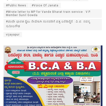
#Public News
#Voice Of Janata
#Wrote letter to MP for Vande Bharat train service : V.P.
Member Sunil Gowda
#ವಂದೇ ಭಾರತ ರೈಲು ಸೇವೆಗಾಗಿ ಸಂಸದರಿಗೆ ಪತ್ರ ಬರೆದಿದ್ದೆನೆ : ವಿ.ಪ. ಸದಸ್ಯ
ಸುನೀಲಗೌಡ
vijayapur