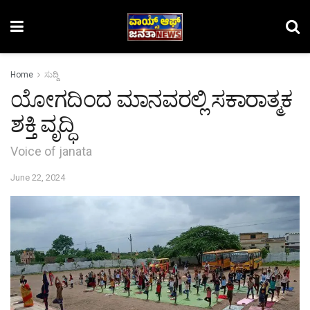
Home
ಸುದ್ದಿ
ಯೋಗದಿಂದ ಮಾನವರಲ್ಲಿ ಸಕಾರಾತ್ಮಕ
ಶಕ್ತಿ ವೃದ್ಧಿ
Voice of janata
June 22, 2024