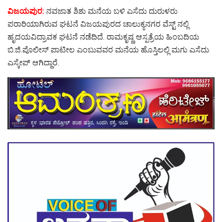
ವಿಜಯಪುರ:
ನವಜಾತ ಶಿಶು ಮನೆಯ ಬಳಿ ಎಸೆದು ದುರುಳರು
ಪರಾರಿಯಾಗಿರುವ ಘಟನೆ ವಿಜಯಪುರದ ಚಾಲುಕ್ಯನಗರ ವೆಸ್ಟ್ ನಲ್ಲಿ
ಹೃದಯವಿದ್ರಾವಕ ಘಟನೆ ನಡೆದಿದೆ. ರಾಮಕೃಷ್ಣ ಆಸ್ಪತ್ರೆಯ ಹಿಂಬದಿಯ
ಬಿ.ಜಿ.ಪೊಲೀಸ್ ಪಾಟೀಲ ಎಂಬುವವರ ಮನೆಯ ಹೊಸ್ತಿಲಲ್ಲಿ ಮಗು ಎಸೆದು
ಎಸ್ಕೇಪ್ ಆಗಿದ್ದಾರೆ.