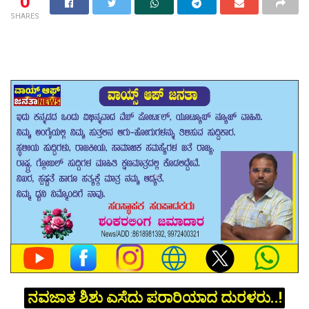
0
SHARES
ನವಜಾತ‌ ಶಿಶು ಎಸೆದು ಪರಾರಿಯಾದ ದುರಳರು..!