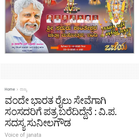
Home
ರಾಜ್ಯ
ವಂದೇ ಭಾರತ ರೈಲು ಸೇವೆಗಾಗಿ
ಸಂಸದರಿಗೆ ಪತ್ರ ಬರೆದಿದ್ದೆನೆ : ವಿ.ಪ.
ಸದಸ್ಯ ಸುನೀಲಗೌಡ
Voice of janata