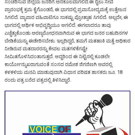
ಸಂಚರಿಸುವ ಜಿಲ್ಲೆಯ ಜನರಿಗೆ ಅನಕೂಲವಾಗಲಿದೆ.ಈ ರೈಲು ಸೇವೆ
ಪ್ರಾರಂಭಕ್ಕೆ ಕ್ರಮ ಕೈಗೊಂಡರೆ, ಈ ಭಾಗದಲ್ಲಿ ಪ್ರವಾಸೋದ್ಯಮಕ್ಕೆ ಉತ್ತೇಜನ
ಸಿಗಲಿದೆ. ವ್ಯಾಪಾರ ವಹಿವಾಟಿಗೂ ಸಾಕಷ್ಟು ಪ್ರೋತ್ಸಾಹ ಸಿಗಲಿದೆ. ಅಲ್ಲದೇ, ಈ
ಭಾಗದಲ್ಲಿ ಆರ್ಥಿಕ ಅಭಿವೃದ್ಧಿಯೂ ಆಗಲಿದೆ. ಈಗಲಾದರೂ ತಾವು
ಎಚ್ಚೆತ್ತುಕೊಂಡು ಅರಣ್ಯರೋಧನವಾಗಿರುವ ಈ ಭಾಗದ ಜನರ ಬಹುದಿನಗಳ
ಬೇಡಿಕೆಯನ್ನು ಈಡೇರಿಸಬೇಕು. ಇಲ್ಲದಿದ್ದರೆ, ತಮಗೆ ಮತಹಾಕಿ ಮತ್ತೆ ಅಧಿಕಾರ
ನೀಡಿರುವ ಮತದಾರರನ್ನು ಕೇವಲ ಮತಗಳಿಕೆಗಷ್ಟೇ
ಸೀಮಿತಗೊಳಿಸಿದಂತಾಗುತ್ತದೆ. ಆದ್ದರಿಂದ ಈ ನಿಟ್ಟಿನಲ್ಲಿ ಕೂಡಲೇ
ಕಾರ್ಯೋನ್ಮುಖರಾಗುವಂತೆ ಸಂಸದ ರಮೇಶ ಜಿಗಜಿಣಗಿ ಅವರಲ್ಲಿ
ಕಳಕಳಿಯ ಮನವಿ ಮಾಡುವುದಾಗಿ ವಿಧಾನ ಪರಿಷತ ಶಾಸಕರು ಜೂ. 18
ರಂದು ಪತ್ರ ಬರೆದ ಪತ್ರದಲ್ಲಿ ತಿಳಿಸಿದ್ದಾರೆ.