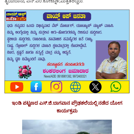
ತೈಯಬಾನು, ಎನ್.ಎಂ.ಕೋಟ್ನಾಳ,ಮತ್ತಿತರಿದ್ದರು.
ಇಂಡಿ ಪಟ್ಟಣದ ಎಸ್.ಜಿ.ಬಾಗವಾನ ಪ್ರೌಢಶಲೆಯಲ್ಲಿ ನಡೆದ ಯೋಗ
ಕಾರ್ಯಕ್ರಮ