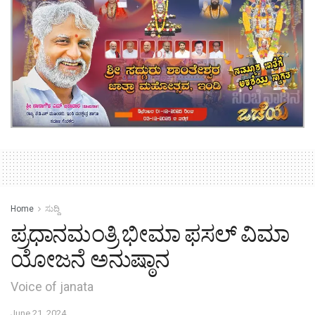
Home
ಸುದ್ದಿ
ಪ್ರಧಾನಮಂತ್ರಿ ಭೀಮಾ ಫಸಲ್ ವಿಮಾ
ಯೋಜನೆ ಅನುಷ್ಠಾನ
Voice of janata
June 21, 2024