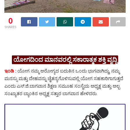
0
SHARES
ಯೋಗದಿಂದ ಮಾನವರಲ್ಲಿ ಸಕಾರಾತ್ಮಕ ಶಕ್ತಿ ವೃದ್ಧಿ
ಇಂಡಿ :
ಯೋಗ ನಮ್ಮ ಆರೋಗ್ಯದ ಬದುಕಿನ ಒಂದು ಭಾಗವಾಗಿದ್ದು, ನಮ್ಮ
ಮನಸ್ಸು ಮತ್ತು ದೇಹವನ್ನು ಚೈತನ್ಯಗೊಳಿಸುವಲ್ಲಿ ಯೋಗ ಸಹಕಾರಿಗಾಗುತ್ತದೆ
ಎಂದು ಎಸ್.ಜಿ.ಬಾಗವಾನ ಶಿಕ್ಷಣ ಸಮೂಹ ಸಂಸ್ಥೆಯ ಅಧ್ಯಕ್ಷ ಮತ್ತು ಅಲ್ಪ
ಸಂಖ್ಯಾತರ ಬ್ಯಾಂಕಿನ ಅಧ್ಯಕ್ಷ ಸತ್ತಾರ ಬಾಗವಾನ ಹೇಳಿದರು.