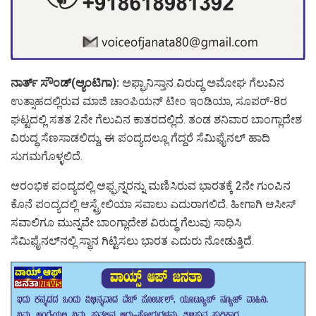
ನಾರ್ತ್‌ ಸೌಂಡ್‌(ಆ್ಯಂಟಿಗಾ):
ಅಫ್ಘಾನಿಸ್ತಾನ ವಿರುದ್ಧ ಅಮೋಘ ಗೆಲುವಿನ
ಉತ್ಸಾಹದಲ್ಲಿರುವ ಮಾಜಿ ಚಾಂಪಿಯನ್‌ ಟೀಂ ಇಂಡಿಯಾ, ಸೂಪರ್‌-8ರ
ಘಟ್ಟದಲ್ಲಿ ಸತತ 2ನೇ ಗೆಲುವಿನ ಕಾತರದಲ್ಲಿದೆ. ತಂಡ ಶನಿವಾರ ಬಾಂಗ್ಲಾದೇಶ
ವಿರುದ್ಧ ಸೆಣಸಾಡಲಿದ್ದು, ಈ ಪಂದ್ಯದಲ್ಲೂ ಗೆದ್ದರೆ ಸೆಮಿಫೈನಲ್‌ ಹಾದಿ
ಸುಗಮಗೊಳ್ಳಲಿದೆ.
ಆರಂಭಿಕ ಪಂದ್ಯದಲ್ಲಿ ಆಫ್ಘನ್ನರನ್ನು ಮಣಿಸಿರುವ ಭಾರತಕ್ಕೆ 2ನೇ ಗುಂಪಿನ
ಕೊನೆ ಪಂದ್ಯದಲ್ಲಿ ಆಸ್ಟ್ರೇಲಿಯಾ ಸವಾಲು ಎದುರಾಗಲಿದೆ. ಹೀಗಾಗಿ ಆಸೀಸ್‌
ಸವಾಲಿಗೂ ಮುನ್ನವೇ ಬಾಂಗ್ಲಾದೇಶ ವಿರುದ್ಧ ಗೆಲುವು ಸಾಧಿಸಿ
ಸೆಮಿಫೈನಲ್‌ನಲ್ಲಿ ಸ್ಥಾನ ಗಿಟ್ಟಿಸಲು ಭಾರತ ಎದುರು ನೋಡುತ್ತಿದೆ.