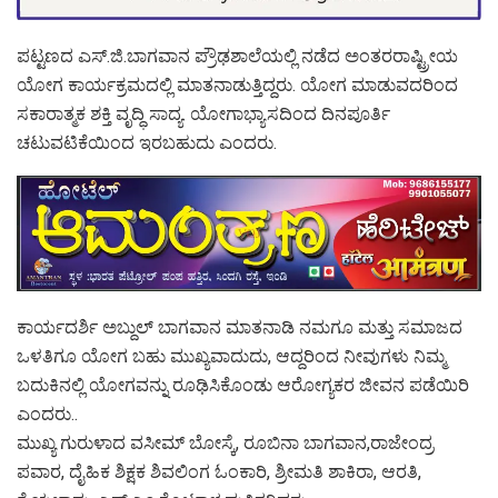
ಪಟ್ಟಣದ ಎಸ್.ಜಿ.ಬಾಗವಾನ ಪ್ರೌಢಶಾಲೆಯಲ್ಲಿ ನಡೆದ ಅಂತರರಾಷ್ಟ್ರೀಯ
ಯೋಗ ಕಾರ್ಯಕ್ರಮದಲ್ಲಿ ಮಾತನಾಡುತ್ತಿದ್ದರು. ಯೋಗ ಮಾಡುವದರಿಂದ
ಸಕಾರಾತ್ಮಕ ಶಕ್ತಿ ವೃದ್ಧಿ ಸಾದ್ಯ. ಯೋಗಾಭ್ಯಾಸದಿಂದ ದಿನಪೂರ್ತಿ
ಚಟುವಟಿಕೆಯಿಂದ ಇರಬಹುದು ಎಂದರು.
ಕಾರ್ಯದರ್ಶಿ ಅಬ್ದುಲ್ ಬಾಗವಾನ ಮಾತನಾಡಿ ನಮಗೂ ಮತ್ತು ಸಮಾಜದ
ಒಳತಿಗೂ ಯೋಗ ಬಹು ಮುಖ್ಯವಾದುದು, ಆದ್ದರಿಂದ ನೀವುಗಳು ನಿಮ್ಮ
ಬದುಕಿನಲ್ಲಿ ಯೋಗವನ್ನು ರೂಢಿಸಿಕೊಂಡು ಆರೋಗ್ಯಕರ ಜೀವನ ಪಡೆಯಿರಿ
ಎಂದರು..
ಮುಖ್ಯ ಗುರುಳಾದ ವಸೀಮ್ ಬೋಸ್ಕೆ, ರೂಬಿನಾ ಬಾಗವಾನ,ರಾಜೇಂದ್ರ
ಪವಾರ, ದೈಹಿಕ ಶಿಕ್ಷಕ ಶಿವಲಿಂಗ ಓಂಕಾರಿ, ಶ್ರೀಮತಿ ಶಾಕಿರಾ, ಆರತಿ,