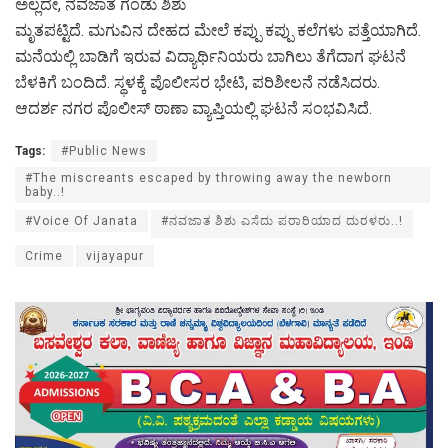
ಅಲ್ಲದೇ, ನವಜಾತ ಗಂಡು ಶಿಶು
ಮೃತಪಟ್ಟಿದೆ. ಮಗುವಿನ ದೇಹದ ಮೇಲೆ ಕಪ್ಪು ಕಪ್ಪು ಕಲೆಗಳು ಪತ್ತೆಯಾಗಿದೆ.
ಮನೆಯಲ್ಲಿ ಬಾಡಿಗೆ ಇರುವ ವಿದ್ಯಾರ್ಥಿನಿಯರು ಬಾಗಿಲು ತೆಗೆದಾಗ ಘಟನೆ
ಬೆಳಕಿಗೆ ಬಂದಿದೆ. ಸ್ಥಳಕ್ಕೆ ಪೊಲೀಸರ ಭೇಟಿ, ಪರಿಶೀಲನೆ ನಡೆಸಿದರು.
ಆದರ್ಶ ನಗರ ಪೊಲೀಸ್ ಠಾಣಾ ವ್ಯಾಪ್ತಿಯಲ್ಲಿ ಘಟನೆ ಸಂಭವಿಸಿದೆ.
Tags:
#Public News
#The miscreants escaped by throwing away the newborn
baby..!
#Voice Of Janata
#ನವಜಾತ‌ ಶಿಶು ಎಸೆದು ಪರಾರಿಯಾದ ದುರಳರು..!
Crime
vijayapur