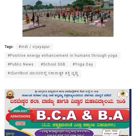
Tags:
#indi / vijayapur
#Positive energy enhancement in humans through yoga
#Public News
#School SGB
#Yoga Day
#ಯೋಗದಿಂದ ಮಾನವರಲ್ಲಿ ಸಕಾರಾತ್ಮಕ ಶಕ್ತಿ ವೃದ್ಧಿ