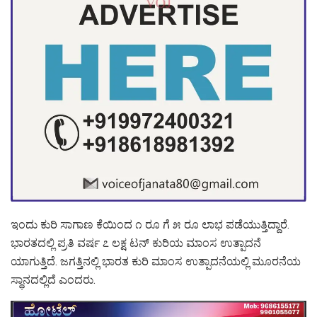
ಇಂದು ಕುರಿ ಸಾಗಾಣ ಕೆಯಿಂದ ೧ ರೂ ಗೆ ೫ ರೂ ಲಾಭ ಪಡೆಯುತ್ತಿದ್ದಾರೆ.
ಭಾರತದಲ್ಲಿ ಪ್ರತಿ ವರ್ಷ ೭ ಲಕ್ಷ ಟನ್ ಕುರಿಯ ಮಾಂಸ ಉತ್ಪಾದನೆ
ಯಾಗುತ್ತಿದೆ. ಜಗತ್ತಿನಲ್ಲಿ ಭಾರತ ಕುರಿ ಮಾಂಸ ಉತ್ಪಾದನೆಯಲ್ಲಿ ಮೂರನೆಯ
ಸ್ಥಾನದಲ್ಲಿದೆ ಎಂದರು.