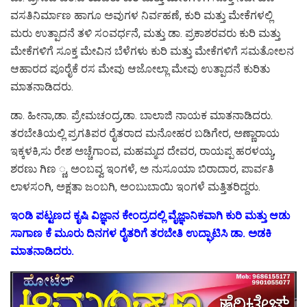
ವಸತಿನಿರ್ಮಾಣ ಹಾಗೂ ಅವುಗಳ ನಿರ್ವಹಣೆ, ಕುರಿ ಮತ್ತು ಮೇಕೆಗಳಲ್ಲಿ
ಮರು ಉತ್ಪಾದನೆ ತಳಿ ಸಂವರ್ಧನೆ, ಮತ್ತು ಡಾ. ಪ್ರಕಾಶರವರು ಕುರಿ ಮತ್ತು
ಮೇಕೆಗಳಿಗೆ ಸೂಕ್ತ ಮೇವಿನ ಬೆಳೆಗಳು ಕುರಿ ಮತ್ತು ಮೇಕೆಗಳಿಗೆ ಸಮತೋಲನ
ಆಹಾರದ ಪೂರೈಕೆ ರಸ ಮೇವು ಆಜೋಲ್ಲಾ ಮೇವು ಉತ್ಪಾದನೆ ಕುರಿತು
ಮಾತನಾಡಿದರು.
ಡಾ. ಹೀನಾ,ಡಾ. ಪ್ರೇಮಚಂದ್ರ,ಡಾ. ಬಾಲಾಜಿ ನಾಯಕ ಮಾತನಾಡಿದರು.
ತರಬೇತಿಯಲ್ಲಿ ಪ್ರಗತಿಪರ ರೈತರಾದ ಮನೋಹರ ಬಡಿಗೇರ, ಅಣ್ಣಾರಾಯ
ಇಕ್ಕಳಕಿ,ಸು ರೇಶ ಅಚ್ಚೆಗಾಂವ, ಮಹಮ್ಮದ ದೇವರ, ರಾಯಪ್ಪ ಹರಳಯ್ಯ,
ಶರಣು ಗಿಣ ್ಣ, ಅಂಬವ್ವ ಇಂಗಳೆ, ಅ ನುಸೂಯಾ ಬಿರಾದಾರ, ಪಾರ್ವತಿ
ಲಾಳಸಂಗಿ, ಅಕ್ಷತಾ ಜಂಬಗಿ, ಅಂಬುಬಾಯಿ ಇಂಗಳೆ ಮತ್ತಿತರಿದ್ದರು.
ಇಂಡಿ ಪಟ್ಟಣದ ಕೃಷಿ ವಿಜ್ಞಾನ ಕೇಂದ್ರದಲ್ಲಿ ವೈಜ್ಞಾನಿಕವಾಗಿ ಕುರಿ ಮತ್ತು ಆಡು
ಸಾಗಾಣ ಕೆ ಮೂರು ದಿನಗಳ ರೈತರಿಗೆ ತರಬೇತಿ ಉದ್ಘಾಟಿಸಿ ಡಾ. ಅಡಕಿ
ಮಾತನಾಡಿದರು.