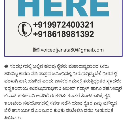
ಈ ಸಂದರ್ಭದಲ್ಲಿ ಅಲ್ಲಿನ ಹಲವು ರೈತರು ಮಹಾರಾಷ್ಟçದಿಂದ ನೀರು
ಹರಿಬಿಟ್ಟ ಕಾರಣ ನದಿ ಪಾತ್ರದ ಜಮೀನಿನಲ್ಲಿ ನೀರುನುಗ್ಗಿದ್ದು ಬೆಳೆ ನೀರಿನಲ್ಲಿ
ಮುಳುಗಿ ಹಾನಿಯಾಗಿದೆ ಎಂದು ಶಾಸಕರ ಗಮನಕ್ಕೆ ತರುತ್ತಿದ್ದಂತೆರ ಸ್ಥಳದಲ್ಲೇ
ಇದ್ದ ಕಂದಾಯ ಉಪವಿಭಾಗಾಧಿಕಾರಿ ಅಬೀದ್ ಗದ್ಯಾಳ್ ಹಾಗೂ ತಹಸೀಲ್ದಾರ
ಬಿ.ಎಸ್. ಕಡಕಭಾವಿ ಅವರಿಗೆ ಈ ಕುರಿತು ಕೂಡಲೆ ತೋಟಗಾರಿಕೆ, ಕೃಷಿ
ಇಲಾಖೆಯ ಸಹಯೋಗದಲ್ಲಿ ಸರ್ವೇ ನಡೆಸಿ ಯಾವ ರೈತರ ಎಷ್ಟು ಮೌಲ್ಯದ
ಬೆಳೆ ಹಾನಿಯಾಗಿವೆ ಎಂಬುದರ ಕುರಿತು ಪರಿಶೀಲಿಸಿ ವರದಿ ನೀಡುವಂತೆ
ತಿಳಿಸಿದರು.