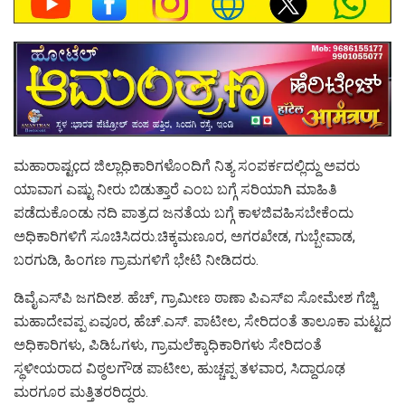
ಮಹಾರಾಷ್ಟçದ ಜಿಲ್ಲಾಧಿಕಾರಿಗಳೊಂದಿಗೆ ನಿತ್ಯ ಸಂಪರ್ಕದಲ್ಲಿದ್ದು ಅವರು
ಯಾವಾಗ ಎಷ್ಟು ನೀರು ಬಿಡುತ್ತಾರೆ ಎಂಬ ಬಗ್ಗೆ ಸರಿಯಾಗಿ ಮಾಹಿತಿ
ಪಡೆದುಕೊಂಡು ನದಿ ಪಾತ್ರದ ಜನತೆಯ ಬಗ್ಗೆ ಕಾಳಜಿವಹಿಸಬೇಕೆಂದು
ಅಧಿಕಾರಿಗಳಿಗೆ ಸೂಚಿಸಿದರು.ಚಿಕ್ಕಮಣೂರ, ಅಗರಖೇಡ, ಗುಬ್ಬೇವಾಡ,
ಬರಗುಡಿ, ಹಿಂಗಣ ಗ್ರಾಮಗಳಿಗೆ ಭೇಟಿ ನೀಡಿದರು.
ಡಿವೈಎಸ್‌ಪಿ ಜಗದೀಶ. ಹೆಚ್, ಗ್ರಾಮೀಣ ಠಾಣಾ ಪಿಎಸ್‌ಐ ಸೋಮೇಶ ಗೆಜ್ಜಿ,
ಮಹಾದೇವಪ್ಪ ಏವೂರ, ಹೆಚ್.ಎಸ್. ಪಾಟೀಲ, ಸೇರಿದಂತೆ ತಾಲೂಕಾ ಮಟ್ಟದ
ಅಧಿಕಾರಿಗಳು, ಪಿಡಿಓಗಳು, ಗ್ರಾಮಲೆಕ್ಕಾಧಿಕಾರಿಗಳು ಸೇರಿದಂತೆ
ಸ್ಥಳೀಯರಾದ ವಿಠ್ಠಲಗೌಡ ಪಾಟೀಲ, ಹುಚ್ಚಪ್ಪ ತಳವಾರ, ಸಿದ್ದಾರೂಢ
ಮರಗೂರ ಮತ್ತಿತರರಿದ್ದರು.