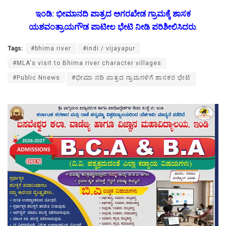
ಇಂಡಿ: ಭೀಮಾನದಿ ಪಾತ್ರದ ಅಗರಖೇಡ ಗ್ರಾಮಕ್ಕೆ ಶಾಸಕ
ಯಶವಂತ್ರಾಯಗೌಡ ಪಾಟೀಲ ಭೇಟಿ ನೀಡಿ ಪರಿಶೀಲಿಸಿದರು
.
Tags:
#bhima river
#indi / vijayapur
#MLA's visit to Bhima river character villages
#Public Nnews
#ಭೀಮಾ ನದಿ ಪಾತ್ರದ ಗ್ರಾಮಗಳಿಗೆ ಶಾಸಕರ ಭೇಟಿ