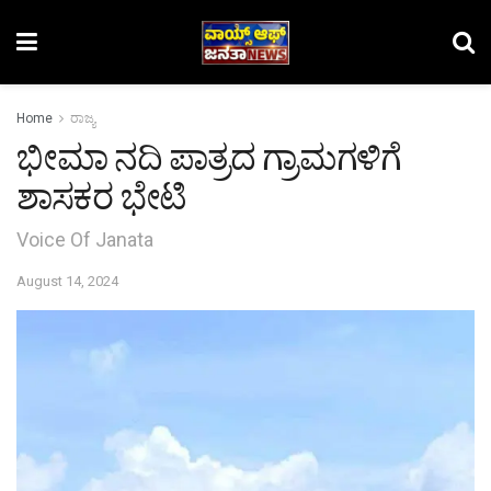
Home
ರಾಜ್ಯ
ಭೀಮಾ ನದಿ ಪಾತ್ರದ ಗ್ರಾಮಗಳಿಗೆ
ಶಾಸಕರ ಭೇಟಿ
Voice Of Janata
August 14, 2024