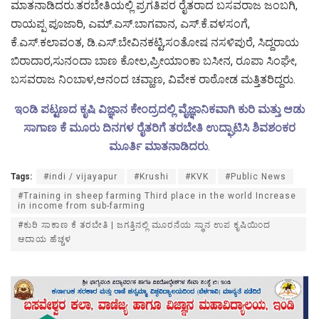
ಮಾತನಾಡಿದರು.‌ತರಬೇತಿಯಲ್ಲಿ ಪ್ರಗತಿಪರ ರೈತರಾದ ಬಸವರಾಜ ಜಂಬಗಿ,
ರಾಯಪ್ಪ ಪೂಜಾರಿ, ಎಮ್.ಎಸ್.ಬಾಗವಾನ, ಎಸ್.ಕೆ.ವಳಸಂಗೆ,
ಕೆ.ಎಸ್.ಕಲಾವಂತ, ಡಿ.ಎಸ್.ಬೇವಿನಕಟ್ಟಿ,ಸಂತೋಷ ನಸಳಿಪುರೆ, ಸಿದ್ದರಾಯ
ಬಿರಾದಾರ,ಸುನಂದಾ ಬಾಣ ಕೋಲ,ಪ್ರೀಯಾಂಕಾ ಬಸೀನ, ರೂಪಾ ಸಿಂಘೇ,
ಬಸವರಾಜ ನಿಂಬಾಳ,ಆನಂದ ಚವ್ಹಾಣ, ವಿವೇಕ ರಾಠೋಡ ಮತ್ತಿತರಿದ್ದರು.
ಇಂಡಿ ಪಟ್ಟಣದ ಕೃಷಿ ವಿಜ್ಞಾನ ಕೇಂದ್ರದಲ್ಲಿ ವೈಜ್ಞಾನಿಕವಾಗಿ ಕುರಿ ಮತ್ತು ಆಡು
ಸಾಗಾಣ ಕೆ ಮೂರು ದಿನಗಳ ರೈತರಿಗೆ ತರಬೇತಿ ಉದ್ಘಾಟಿಸಿ ಶಿವಶಂಕರ
ಮೂರ್ತಿ ಮಾತನಾಡಿದರು
.
Tags:
#indi / vijayapur
#Krushi
#KVK
#Public News
#Training in sheep farming Third place in the world Increase
in income from sub-farming
#ಕುರಿ ಸಾಕಾಣ ಕೆ ತರಬೇತಿ | ಜಗತ್ತಿನಲ್ಲಿ ಮೂರನೆಯ ಸ್ಥಾನ ಉಪ ಕೃಷಿಯಿಂದ
ಆದಾಯ ಹೆಚ್ಚಳ