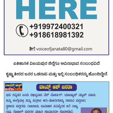
ಐತಿಹಾಸಿಕ ವಿಜಯಪುರ ಜಿಲ್ಲೆಗೂ ಅವಿನಾಭಾವ ಸಂಬಂಧವಿದೆ
ಕೃಷ್ಣಾ ತೀರದ ಜನರ ಒಡನಾಟ ಮತ್ತು ಇಲ್ಲಿ ಸಂಬಂಧಿಕರನ್ನು ಹೊಂದಿದ್ದೇನೆ