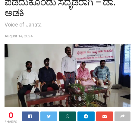
ಪಡೆದುಕೊಂಡು ಸದೃಡರಾಗಿ – ಡಾ.
ಅಡಕಿ
Voice of Janata
August 14, 2024
0
SHARES