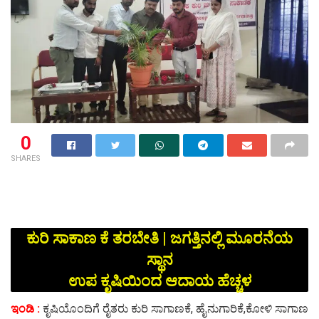
0
SHARES
ಕುರಿ ಸಾಕಾಣ ಕೆ ತರಬೇತಿ | ಜಗತ್ತಿನಲ್ಲಿ ಮೂರನೆಯ
ಸ್ಥಾನ
ಉಪ ಕೃಷಿಯಿಂದ ಆದಾಯ ಹೆಚ್ಚಳ
ಇಂಡಿ :
ಕೃಷಿಯೊಂದಿಗೆ ರೈತರು ಕುರಿ ಸಾಗಾಣಕೆ, ಹೈನುಗಾರಿಕೆ,ಕೋಳಿ ಸಾಗಾಣ