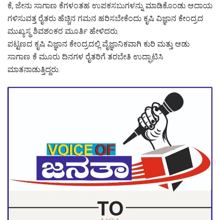
ಕೆ, ಜೇನು ಸಾಗಾಣ ಕೆಗಳಂತಹ ಉಪಕಸಬುಗಳನ್ನು ಮಾಡಿಕೊಂಡು ಆದಾಯ
ಗಳಿಸುವತ್ತ ರೈತರು ಹೆಚ್ಚಿನ ಗಮನ ಹರಿಸಬೇಕೆಂದು ಕೃಷಿ ವಿಜ್ಞಾನ ಕೇಂದ್ರದ
ಮುಖ್ಯಸ್ಥ ಶಿವಶಂಕರ ಮೂರ್ತಿ ಹೇಳಿದರು.
ಪಟ್ಟಣದ ಕೃಷಿ ವಿಜ್ಞಾನ ಕೇಂದ್ರದಲ್ಲಿ ವೈಜ್ಞಾನಿಕವಾಗಿ ಕುರಿ ಮತ್ತು ಆಡು
ಸಾಗಾಣ ಕೆ ಮೂರು ದಿನಗಳ ರೈತರಿಗೆ ತರಬೇತಿ ಉದ್ಘಾಟಿಸಿ
ಮಾತನಾಡುತ್ತಿದ್ದರು.