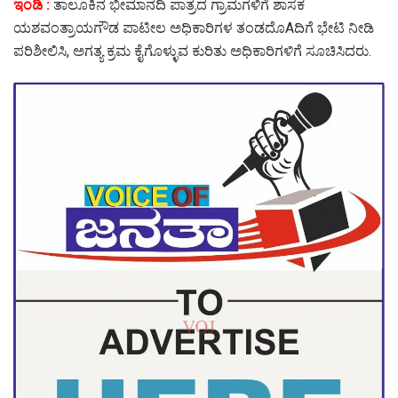
ಇಂಡಿ :
ತಾಲೂಕಿನ ಭೀಮಾನದಿ ಪಾತ್ರದ ಗ್ರಾಮಗಳಿಗೆ ಶಾಸಕ
ಯಶವಂತ್ರಾಯಗೌಡ ಪಾಟೀಲ ಅಧಿಕಾರಿಗಳ ತಂಡದೊAದಿಗೆ ಭೇಟಿ ನೀಡಿ
ಪರಿಶೀಲಿಸಿ, ಅಗತ್ಯ ಕ್ರಮ ಕೈಗೊಳ್ಳುವ ಕುರಿತು ಅಧಿಕಾರಿಗಳಿಗೆ ಸೂಚಿಸಿದರು.