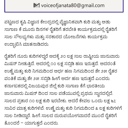
ಪಟ್ಟಣದ ಕೃಷಿ ವಿಜ್ಞಾನ ಕೇಂದ್ರದಲ್ಲಿ ವೈಜ್ಞಾನಿಕವಾಗಿ ಕುರಿ ಮತ್ತು ಆಡು
ಸಾಗಾಣ ಕೆ ಮೂರು ದಿನಗಳ ರೈತರಿಗೆ ತರಬೇತಿ ಕಾರ್ಯಕ್ರಮದಲ್ಲಿ ರೈತರಿಗೆ
ಸಾಲ ಸೌಲಭ್ಯಗಳು ಮತ್ತು ಸರಕಾರದ ಯೋಜನೆಗಳು ಕಾರ್ಯಕ್ರಮ
ಉದ್ಘಾಟಿಸಿ ಮಾತನಾಡಿದರು.
ರೈತರಿಗೆ ನೂರು ಕುರಿಗಳಿದ್ದರೆ ಅದಕ್ಕೆ ೨೦ ಲಕ್ಷ ಸಾಲ ರಾಷ್ಟೀಯ ಜಾನುವಾರು
ಮಿಷನ್ ನೀಡುತ್ತಿದೆ. ಅದರಲ್ಲಿ ೧೦ ಲಕ್ಷ ಸಬ್ಸಿಡಿ ಹಣ ಇರುತ್ತದೆ. ಅದರಂತೆ
ಉಣ್ಣೆ ಮತ್ತು ಕುರಿ ನಿಗಮದಿಂದ ಅರ್ಧ ಹಣ ನಿಗಮದಿಂದ ಶೇ ೨೫ ರೈತರ
ವಂತಿಕೆ ಮತ್ತು ಶೇ ೨೫ ಸಬ್ಸಿಡಿ ಹೀಗೆ ಅರ್ದ ಹಣ ಇರುತ್ತದೆ ಎಂದರು.
ಕರ್ನಾಟಕದಲ್ಲಿ ವಿಜಯಪುರ ಜಿಲ್ಲೆ ಕುರಿ ಸಾಗಾಣ ಕೆಗೆ ಭಾರತೀಯ
ಜಾನುವಾರು ಮಿಷನ್ ದಿಂದ ಸಾಲ ಪಡೆಯುವಲ್ಲಿ ಪ್ರಥಮ ಸ್ಥಾನದಲ್ಲಿದೆ.
ಸಾಲದ ಪ್ರಕಾರ ೧೦ ಲಕ್ಷ ಕುರಿ ಇರಬೇಕು. ಆದರೆ ಕೇವಲ ಒಂದು ಲಕ್ಷ ೬೭
ಸಾವಿರ ಮಾತ್ರ ಕುರಿಗಳಿವೆ. ಉಣ್ಣೆ ಮತ್ತು ಕುರಿ ನಿಗಮದಿಂದ ೩ ಲಕ್ಷ ಕುರಿಗಳಿಗೆ
ಸಾಲ ನೀಡಿದ್ದಾರೆ. ಹೀಗೆ ಸಾಲದ ದುರುಪಯೋಗವಾದರೆ ಮುಂದೆ ರೈತರಿಗೆ
ತೊಂದರೆ – ಯಾಗುತ್ತದೆ ಎಂದರು.