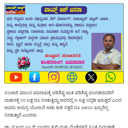
ಸಂಚಾರಿ ಮಾಂಸ ಮಾರಾಟಕ್ಕೆ ಪರಿಶಿಷ್ಠ ಜಾತಿ ಪರಿಶಿಷ್ಠ ಪಂಗಡದವರಿಗೆ
ವಾಹನಕ್ಕೆ ೧೦ ಲಕ್ಷ ರೂ ನೀಡುತ್ತಿದ್ದು ಅದರಲ್ಲಿ ೮ ಲಕ್ಷ ಸಬ್ಸಿಡಿ ಇರುತ್ತದೆ ಎಂದ
ಅವರು ಅನುಗ್ರ ಯೋಜನೆ ಅಡು ಕುರಿ ಸತ್ತರೆ ರೂ ೨೫೦೦ ಇನ್ಸುರೆನ್ಸ
ನೀಡುತ್ತಾರೆ ಎಂದರು.
ಡಾ. ಪ್ರಸಾದ ಎಂ.ಜಿ ಯವರು ಕುರಿ ಮತ್ತು ಮೇಕೆಗಳಿಗೆ ಸೂಕ್ತ ನಿರ್ವಹಣೆ