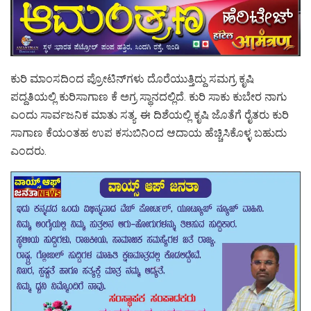
ಕುರಿ ಮಾಂಸದಿಂದ ಪ್ರೋಟಿನ್‌ಗಳು ದೊರೆಯುತ್ತಿದ್ದು ಸಮಗ್ರ ಕೃಷಿ
ಪದ್ದತಿಯಲ್ಲಿ ಕುರಿಸಾಗಾಣ ಕೆ ಅಗ್ರ ಸ್ಥಾನದಲ್ಲಿದೆ. ಕುರಿ ಸಾಕು ಕುಬೇರ ನಾಗು
ಎಂದು ಸಾರ್ವಜನಿಕ ಮಾತು ಸತ್ಯ. ಈ ದಿಶೆಯಲ್ಲಿ ಕೃಷಿ ಜೊತೆಗೆ ರೈತರು ಕುರಿ
ಸಾಗಾಣ ಕೆಯಂತಹ ಉಪ ಕಸುಬಿನಿಂದ ಆದಾಯ ಹೆಚ್ಚಿಸಿಕೊಳ್ಳ ಬಹುದು
ಎಂದರು.