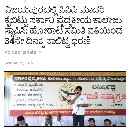
ವಿಜಯಪುರದಲ್ಲಿ ಪಿಪಿಪಿ ಮಾದರಿ
ಕೈಬಿಟ್ಟು ಸರ್ಕಾರಿ ವೈದ್ಯಕೀಯ ಕಾಲೇಜು
ಸ್ಥಾಪಿಸಿ: ಹೋರಾಟ ಸಮಿತಿ ವತಿಯಿಂದ
34ನೇ ದಿನಕ್ಕೆ ಕಾಲಿಟ್ಟ ಧರಣಿ
Voiceofjanata.in
October 22, 2025