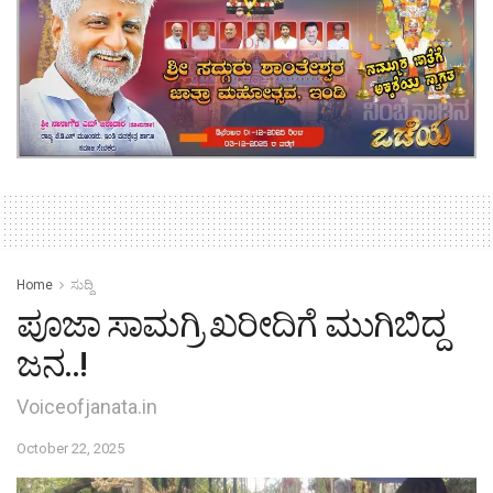
Home
ಸುದ್ದಿ
ಪೂಜಾ ಸಾಮಗ್ರಿ ಖರೀದಿಗೆ ಮುಗಿಬಿದ್ದ
ಜನ..!
Voiceofjanata.in
October 22, 2025