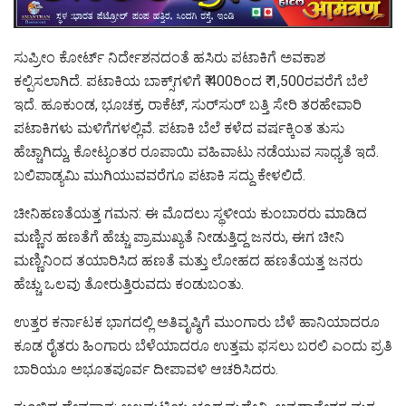
ಸುಪ್ರೀಂ ಕೋರ್ಟ್‌ ನಿರ್ದೇಶನದಂತೆ ಹಸಿರು ಪಟಾಕಿಗೆ ಅವಕಾಶ
ಕಲ್ಪಿಸಲಾಗಿದೆ. ಪಟಾಕಿಯ ಬಾಕ್ಸ್‌ಗಳಿಗೆ ₹ 400ರಿಂದ ₹ 1,500ರವರೆಗೆ ಬೆಲೆ
ಇದೆ. ಹೂಕುಂಡ, ಭೂಚಕ್ರ, ರಾಕೆಟ್‌, ಸುರ್‌ಸುರ್‌ ಬತ್ತಿ ಸೇರಿ ತರಹೇವಾರಿ
ಪಟಾಕಿಗಳು ಮಳಿಗೆಗಳಲ್ಲಿವೆ. ಪಟಾಕಿ ಬೆಲೆ ಕಳೆದ ವರ್ಷಕ್ಕಿಂತ ತುಸು
ಹೆಚ್ಚಾಗಿದ್ದು, ಕೋಟ್ಯಂತರ ರೂಪಾಯಿ ವಹಿವಾಟು ನಡೆಯುವ ಸಾಧ್ಯತೆ ಇದೆ.
ಬಲಿಪಾಡ್ಯಮಿ ಮುಗಿಯುವವರೆಗೂ ಪಟಾಕಿ ಸದ್ದು ಕೇಳಲಿದೆ.
ಚೀನಿಹಣತೆಯತ್ತ ಗಮನ: ಈ ಮೊದಲು ಸ್ಥಳೀಯ ಕುಂಬಾರರು ಮಾಡಿದ
ಮಣ್ಣಿನ ಹಣತೆಗೆ ಹೆಚ್ಚು ಪ್ರಾಮುಖ್ಯತೆ ನೀಡುತ್ತಿದ್ದ ಜನರು, ಈಗ ಚೀನಿ
ಮಣ್ಣಿನಿಂದ ತಯಾರಿಸಿದ ಹಣತೆ ಮತ್ತು ಲೋಹದ ಹಣತೆಯತ್ತ ಜನರು
ಹೆಚ್ಚು ಒಲವು ತೋರುತ್ತಿರುವದು ಕಂಡುಬಂತು.
ಉತ್ತರ ಕರ್ನಾಟಕ ಭಾಗದಲ್ಲಿ ಅತಿವೃಷ್ಠಿಗೆ ಮುಂಗಾರು ಬೆಳೆ ಹಾನಿಯಾದರೂ
ಕೂಡ ರೈತರು ಹಿಂಗಾರು ಬೆಳೆಯಾದರೂ ಉತ್ತಮ ಫಸಲು ಬರಲಿ ಎಂದು ಪ್ರತಿ
ಬಾರಿಯೂ ಅಭೂತಪೂರ್ವ ದೀಪಾವಳಿ ಆಚರಿಸಿದರು.