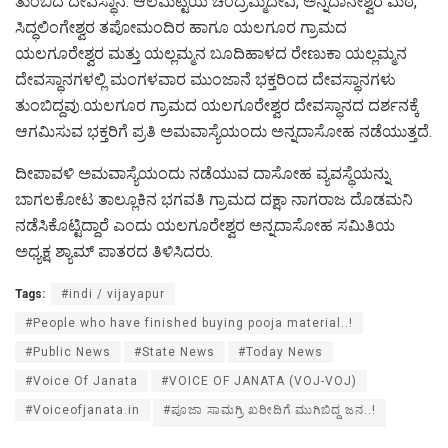
ತುಂಬಿದ ದೇವಸ್ಥಾನ: ಆಲಮಟ್ಟಿಯ ಚಂದ್ರಮ್ಮದೇವಿ, ಅನ್ನದಾನೇಶ್ವರ ಮಠ,
ಸಿದ್ಧಲಿಂಗೇಶ್ವರ ತಪೋಮಂದಿರ ಹಾಗೂ ಯಲಗೂರ ಗ್ರಾಮದ
ಯಲಗೂರೇಶ್ವರ ಮತ್ತು ಯಲ್ಲಮ್ಮನ ಬೂದಿಹಾಳದ ರೇಣುಕಾ ಯಲ್ಲಮ್ಮನ
ದೇವಸ್ಥಾನಗಳಲ್ಲಿ ಮಂಗಳವಾರ ಮುಂಜಾನೆ ಭಕ್ತರಿಂದ ದೇವಸ್ಥಾನಗಳು
ತುಂಬಿದ್ದವು.ಯಲಗೂರ ಗ್ರಾಮದ ಯಲಗೂರೇಶ್ವರ ದೇವಸ್ಥಾನದ ದರ್ಶನಕ್ಕೆ
ಆಗಮಿಸುವ ಭಕ್ತರಿಗೆ ಪ್ರತಿ ಅಮವಾಸ್ಯೆಯಂದು ಅನ್ನದಾಸೋಹ ನಡೆಯುತ್ತದೆ.
ದೀಪಾವಳಿ ಅಮವಾಸ್ಯೆಯಂದು ನಡೆಯುವ ದಾಸೋಹ ವ್ಯವಸ್ಥೆಯನ್ನು
ಬಾಗಲಕೋಟ ತಾಲ್ಲೂಕಿನ ಭಗವತಿ ಗ್ರಾಮದ ದಕ್ಷಾ ನಾಗರಾಜ ದೊಡಮನಿ
ನಡೆಸಿಕೊಟ್ಟಿದ್ದಾರೆ ಎಂದು ಯಲಗೂರೇಶ್ವರ ಅನ್ನದಾಸೋಹ ಸಮಿತಿಯ
ಅಧ್ಯಕ್ಷ ಶ್ಯಾಮ್ ಪಾತರದ ತಿಳಿಸಿದರು.
Tags:
#indi / vijayapur
#People who have finished buying pooja material..!
#Public News
#State News
#Today News
#Voice Of Janata
#VOICE OF JANATA (VOJ-VOJ)
#Voiceofjanata.in
#ಪೂಜಾ ಸಾಮಗ್ರಿ ಖರೀದಿಗೆ ಮುಗಿಬಿದ್ದ ಜನ..!