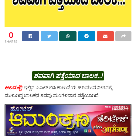
0
SHARES
ಶವವಾಗಿ ಪತ್ತೆಯಾದ ಬಾಲಕ..!
ಆಲಮಟ್ಟಿ:
ಇಲ್ಲಿನ ಎಎಲ್ ಬಿಸಿ ಕಾಲುವೆಯ ಹರಿಯುವ ನೀರಿನಲ್ಲಿ
ಮುಳುಗಿದ್ದ ಬಾಲಕನ ಶವವು ಮಂಗಳವಾರ ಪತ್ತೆಯಾಗಿದೆ.