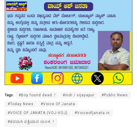
Tags:
#Boy found dead..!
#indi / vijayapur
#Public News
#Today News
#Voice Of Janata
#VOICE OF JANATA (VOJ-VOJ)
#Voiceofjanata.in
#ಶವವಾಗಿ ಪತ್ತೆಯಾದ ಬಾಲಕ..!