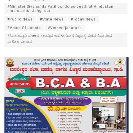
#Minister Sivananda Patil condoles death of Hindustani
music artist Jahgirdar
#Public News
#State News
#Today News
#Voice Of Janata
#Voiceofjanata.in
#ಹಿಂದೂಸ್ತಾನಿ ಸಂಗೀತ ಕಲಾವಿದ ಜಹಗೀರದಾರ ನಿಧನಕ್ಕೆ ಸಚಿವ ಶಿವಾನಂದ
ಪಾಟೀಲ ಸಂತಾಪ