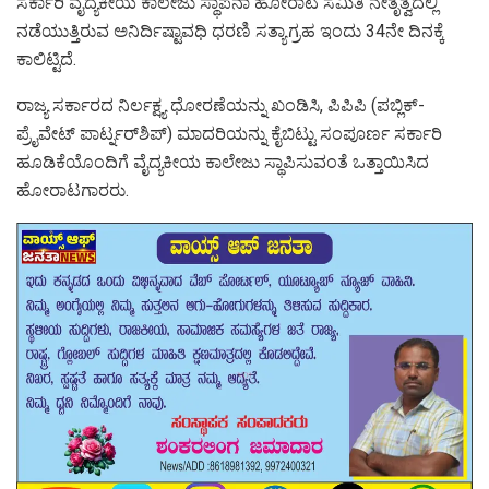
ಸರ್ಕಾರಿ ವೈದ್ಯಕೀಯ ಕಾಲೇಜು ಸ್ಥಾಪನಾ ಹೋರಾಟ ಸಮಿತಿ ನೇತೃತ್ವದಲ್ಲಿ
ನಡೆಯುತ್ತಿರುವ ಅನಿರ್ದಿಷ್ಟಾವಧಿ ಧರಣಿ ಸತ್ಯಾಗ್ರಹ ಇಂದು 34ನೇ ದಿನಕ್ಕೆ
ಕಾಲಿಟ್ಟಿದೆ.
ರಾಜ್ಯ ಸರ್ಕಾರದ ನಿರ್ಲಕ್ಷ್ಯ ಧೋರಣೆಯನ್ನು ಖಂಡಿಸಿ, ಪಿಪಿಪಿ (ಪಬ್ಲಿಕ್-
ಪ್ರೈವೇಟ್ ಪಾರ್ಟ್ನರ್‌ಶಿಪ್) ಮಾದರಿಯನ್ನು ಕೈಬಿಟ್ಟು ಸಂಪೂರ್ಣ ಸರ್ಕಾರಿ
ಹೂಡಿಕೆಯೊಂದಿಗೆ ವೈದ್ಯಕೀಯ ಕಾಲೇಜು ಸ್ಥಾಪಿಸುವಂತೆ ಒತ್ತಾಯಿಸಿದ
ಹೋರಾಟಗಾರರು.