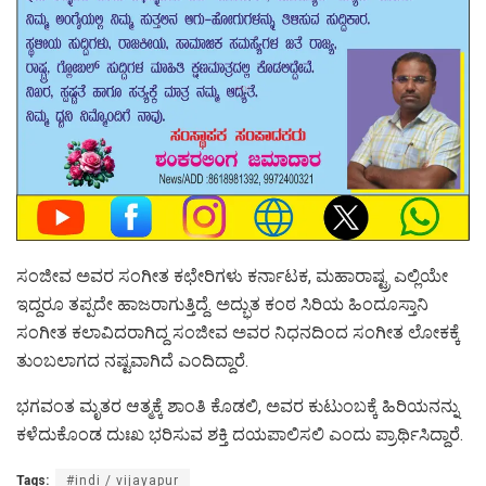
ಸಂಜೀವ ಅವರ ಸಂಗೀತ ಕಛೇರಿಗಳು ಕರ್ನಾಟಕ, ಮಹಾರಾಷ್ಟ್ರ ಎಲ್ಲಿಯೇ
ಇದ್ದರೂ ತಪ್ಪದೇ ಹಾಜರಾಗುತ್ತಿದ್ದೆ. ಅದ್ಭುತ ಕಂಠ ಸಿರಿಯ ಹಿಂದೂಸ್ತಾನಿ
ಸಂಗೀತ ಕಲಾವಿದರಾಗಿದ್ದ ಸಂಜೀವ ಅವರ ನಿಧನದಿಂದ ಸಂಗೀತ ಲೋಕಕ್ಕೆ
ತುಂಬಲಾಗದ ನಷ್ಟವಾಗಿದೆ ಎಂದಿದ್ದಾರೆ.
ಭಗವಂತ ಮೃತರ ಆತ್ಮಕ್ಕೆ ಶಾಂತಿ ಕೊಡಲಿ, ಅವರ ಕುಟುಂಬಕ್ಕೆ ಹಿರಿಯನನ್ನು
ಕಳೆದುಕೊಂಡ ದುಃಖ ಭರಿಸುವ ಶಕ್ತಿ ದಯಪಾಲಿಸಲಿ ಎಂದು ಪ್ರಾರ್ಥಿಸಿದ್ದಾರೆ.
Tags:
#indi / vijayapur