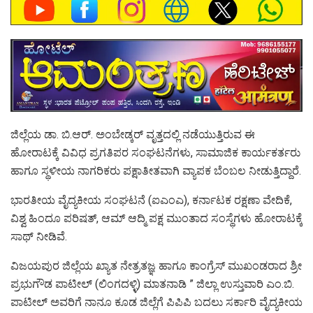
ಜಿಲ್ಲೆಯ ಡಾ. ಬಿ.ಆರ್. ಅಂಬೇಡ್ಕರ್ ವೃತ್ತದಲ್ಲಿ ನಡೆಯುತ್ತಿರುವ ಈ
ಹೋರಾಟಕ್ಕೆ ವಿವಿಧ ಪ್ರಗತಿಪರ ಸಂಘಟನೆಗಳು, ಸಾಮಾಜಿಕ ಕಾರ್ಯಕರ್ತರು
ಹಾಗೂ ಸ್ಥಳೀಯ ನಾಗರಿಕರು ಪಕ್ಷಾತೀತವಾಗಿ ವ್ಯಾಪಕ ಬೆಂಬಲ ನೀಡುತ್ತಿದ್ದಾರೆ.
ಭಾರತೀಯ ವೈದ್ಯಕೀಯ ಸಂಘಟನೆ (ಐಎಂಎ), ಕರ್ನಾಟಕ ರಕ್ಷಣಾ ವೇದಿಕೆ,
ವಿಶ್ವ ಹಿಂದೂ ಪರಿಷತ್, ಆಮ್ ಆದ್ಮಿ ಪಕ್ಷ ಮುಂತಾದ ಸಂಸ್ಥೆಗಳು ಹೋರಾಟಕ್ಕೆ
ಸಾಥ್ ನೀಡಿವೆ.
ವಿಜಯಪುರ ಜಿಲ್ಲೆಯ ಖ್ಯಾತ ನೇತ್ರತಜ್ಞ ಹಾಗೂ ಕಾಂಗ್ರೆಸ್ ಮುಖಂಡರಾದ ಶ್ರೀ
ಪ್ರಭುಗೌಡ ಪಾಟೀಲ್ (ಲಿಂಗದಳ್ಳಿ) ಮಾತನಾಡಿ ” ಜಿಲ್ಲಾ ಉಸ್ತುವಾರಿ ಎಂ.ಬಿ.
ಪಾಟೀಲ್ ಅವರಿಗೆ ನಾನೂ ಕೂಡ ಜಿಲ್ಲೆಗೆ ಪಿಪಿಪಿ ಬದಲು ಸರ್ಕಾರಿ ವೈದ್ಯಕೀಯ