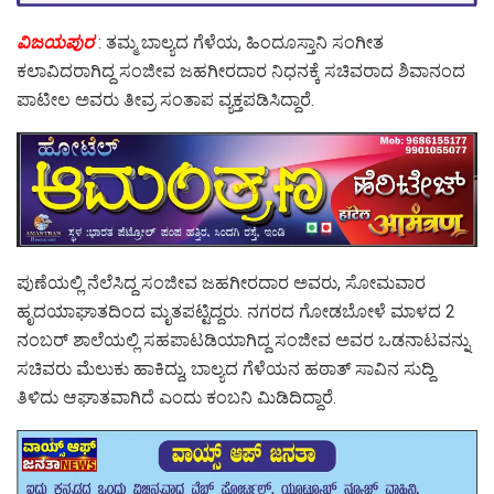
ವಿಜಯಪುರ
: ತಮ್ಮ ಬಾಲ್ಯದ ಗೆಳೆಯ, ಹಿಂದೂಸ್ತಾನಿ ಸಂಗೀತ
ಕಲಾವಿದರಾಗಿದ್ದ ಸಂಜೀವ ಜಹಗೀರದಾರ ನಿಧನಕ್ಕೆ ಸಚಿವರಾದ ಶಿವಾನಂದ
ಪಾಟೀಲ ಅವರು ತೀವ್ರ ಸಂತಾಪ ವ್ಯಕ್ತಪಡಿಸಿದ್ದಾರೆ.
ಪುಣೆಯಲ್ಲಿ ನೆಲೆಸಿದ್ದ ಸಂಜೀವ ಜಹಗೀರದಾರ ಅವರು, ಸೋಮವಾರ
ಹೃದಯಾಘಾತದಿಂದ ಮೃತಪಟ್ಟಿದ್ದರು. ನಗರದ ಗೋಡಬೋಳೆ ಮಾಳದ 2
ನಂಬರ್ ಶಾಲೆಯಲ್ಲಿ ಸಹಪಾಟಡಿಯಾಗಿದ್ದ ಸಂಜೀವ ಅವರ ಒಡನಾಟವನ್ನು
ಸಚಿವರು ಮೆಲುಕು ಹಾಕಿದ್ದು, ಬಾಲ್ಯದ ಗೆಳೆಯನ ಹಠಾತ್ ಸಾವಿನ ಸುದ್ದಿ
ತಿಳಿದು ಆಘಾತವಾಗಿದೆ ಎಂದು ಕಂಬನಿ ಮಿಡಿದಿದ್ದಾರೆ.