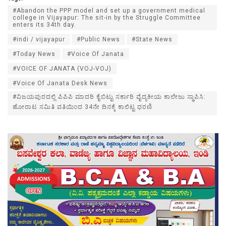
#Abandon the PPP model and set up a government medical
college in Vijayapur: The sit-in by the Struggle Committee
enters its 34th day.
#indi / vijayapur
#Public News
#State News
#Today News
#Voice Of Janata
#VOICE OF JANATA (VOJ-VOJ)
#Voice Of Janata Desk News
#ವಿಜಯಪುರದಲ್ಲಿ ಪಿಪಿಪಿ ಮಾದರಿ ಕೈಬಿಟ್ಟು ಸರ್ಕಾರಿ ವೈದ್ಯಕೀಯ ಕಾಲೇಜು ಸ್ಥಾಪಿಸಿ:
ಹೋರಾಟ ಸಮಿತಿ ವತಿಯಿಂದ 34ನೇ ದಿನಕ್ಕೆ ಕಾಲಿಟ್ಟ ಧರಣಿ