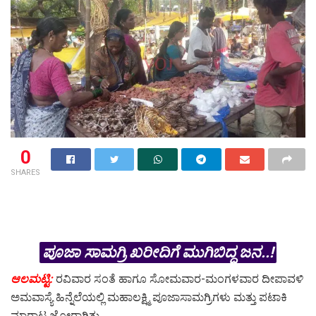
0
SHARES
ಪೂಜಾ ಸಾಮಗ್ರಿ ಖರೀದಿಗೆ ಮುಗಿಬಿದ್ದ ಜನ..!
ಆಲಮಟ್ಟಿ:
ರವಿವಾರ ಸಂತೆ ಹಾಗೂ ಸೋಮವಾರ-ಮಂಗಳವಾರ ದೀಪಾವಳಿ
ಅಮವಾಸ್ಯೆ ಹಿನ್ನೆಲೆಯಲ್ಲಿ ಮಹಾಲಕ್ಷ್ಮಿ ಪೂಜಾಸಾಮಗ್ರಿಗಳು ಮತ್ತು ಪಟಾಕಿ
ಮಾರಾಟ ಜೋರಾಗಿತ್ತು.