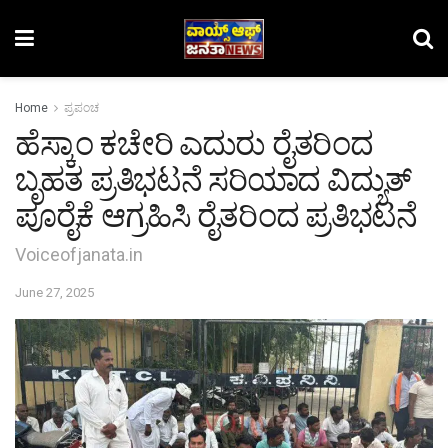
Home
ಪ್ರಪಂಚ
ಹೆಸ್ಕಾಂ ಕಚೇರಿ ಎದುರು ರೈತರಿಂದ
ಬೃಹತ ಪ್ರತಿಭಟನೆ ಸರಿಯಾದ ವಿದ್ಯುತ್
ಪೂರೈಕೆ ಆಗ್ರಹಿಸಿ ರೈತರಿಂದ ಪ್ರತಿಭಟನೆ
Voiceofjanata.in
June 27, 2025