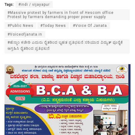
Tags:
#indi / vijayapur
#Massive protest by farmers in front of Hescom office
Protest by farmers demanding proper power supply
#Public News
#Today News
#Voice Of Janata
#Voiceofjanata.in
#ಹೆಸ್ಕಾಂ ಕಚೇರಿ ಎದುರು ರೈತರಿಂದ ಬೃಹತ ಪ್ರತಿಭಟನೆ ಸರಿಯಾದ ವಿದ್ಯುತ್ ಪೂರೈಕೆ
ಆಗ್ರಹಿಸಿ ರೈತರಿಂದ ಪ್ರತಿಭಟನೆ