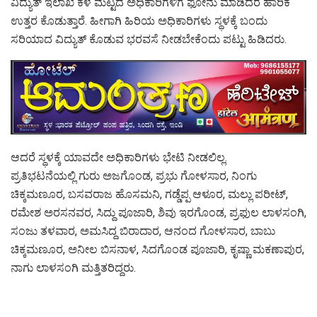
ವಿದ್ಯುತ್ ಇಲಾಖೆ ಕೆಳ ಮಟ್ಟದ ಅಧಿಕಾರಿಗಳಿಗೆ ಫೋನು ಮಾಡಿದರೆ ಹಾರಿಕೆ
ಉತ್ತರ ಕೊಡುತ್ತಾರೆ. ಹೀಗಾಗಿ ಹಿರಿಯ ಅಧಿಕಾರಿಗಳು ಸ್ಥಳಕ್ಕೆ ಬಂದು
ಸರಿಯಾದ ವಿದ್ಯುತ್ ಕೊಡುವ ಭರವಸೆ ನೀಡಬೇಕೆಂದು ಪಟ್ಟು ಹಿಡಿದರು.
ಆದರೆ ಸ್ಥಳಕ್ಕೆ ಯಾವದೇ ಅಧಿಕಾರಿಗಳು ಭೇಟಿ ನೀಡಲಿಲ್ಲ.
ಪ್ರತಿಭಟನೆಯಲ್ಲಿ ಗುರು ಅಜಗೊಂಡ, ಪ್ರಭು ಗೋಳಸಾರ, ನಿಂಗು
ಚಿಕ್ಕಮಣೂರ, ಬಸವರಾಜ ಹೊಸಮನಿ, ಗಡ್ಡೆಪ್ಪ ಆಳೂರ, ಮಲ್ಲು ಪರೀಟ್,
ರಮೇಶ ಅರಸನವರ, ಸಿದ್ದು ಪೂಜಾರಿ, ಶಿವು ಇರಗೊಂಡ, ಪ್ರಫುಲ ಲಾಳಸಂಗಿ,
ಸಂಜು ತಳವಾರ, ಅಮಸಿದ್ದ ಬಿರಾದಾರ, ಆನಂದ ಗೋಳಸಾರ, ಬಾಬು
ಚಿಕ್ಕಮಣೂರ, ಅನೀಲ ಬಿಸನಾಳ, ಸಿದಗೊಂಡ ಪೂಜಾರಿ, ಕೃಷ್ಣಾ ಮಕಣಾಪುರ,
ನಾಗು ಲಾಳಸಂಗಿ ಮತ್ತಿತರಿದ್ದರು.