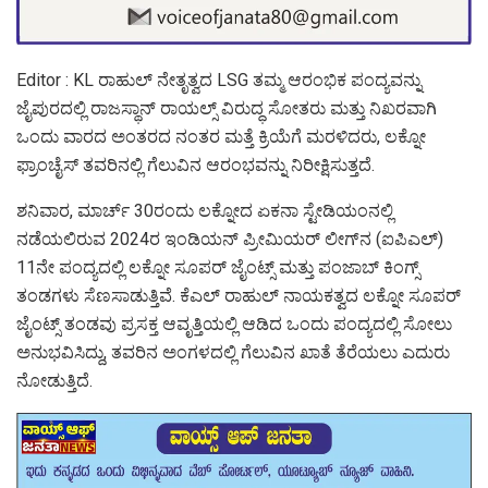
Editor : KL ರಾಹುಲ್ ನೇತೃತ್ವದ LSG ತಮ್ಮ ಆರಂಭಿಕ ಪಂದ್ಯವನ್ನು
ಜೈಪುರದಲ್ಲಿ ರಾಜಸ್ಥಾನ್ ರಾಯಲ್ಸ್ ವಿರುದ್ಧ ಸೋತರು ಮತ್ತು ನಿಖರವಾಗಿ
ಒಂದು ವಾರದ ಅಂತರದ ನಂತರ ಮತ್ತೆ ಕ್ರಿಯೆಗೆ ಮರಳಿದರು, ಲಕ್ನೋ
ಫ್ರಾಂಚೈಸ್ ತವರಿನಲ್ಲಿ ಗೆಲುವಿನ ಆರಂಭವನ್ನು ನಿರೀಕ್ಷಿಸುತ್ತದೆ.
ಶನಿವಾರ, ಮಾರ್ಚ್ 30ರಂದು ಲಕ್ನೋದ ಏಕನಾ ಸ್ಟೇಡಿಯಂನಲ್ಲಿ
ನಡೆಯಲಿರುವ 2024ರ ಇಂಡಿಯನ್ ಪ್ರೀಮಿಯರ್ ಲೀಗ್‌ನ (ಐಪಿಎಲ್)
11ನೇ ಪಂದ್ಯದಲ್ಲಿ ಲಕ್ನೋ ಸೂಪರ್ ಜೈಂಟ್ಸ್ ಮತ್ತು ಪಂಜಾಬ್ ಕಿಂಗ್ಸ್
ತಂಡಗಳು ಸೆಣಸಾಡುತ್ತಿವೆ. ಕೆಎಲ್ ರಾಹುಲ್ ನಾಯಕತ್ವದ ಲಕ್ನೋ ಸೂಪರ್
ಜೈಂಟ್ಸ್ ತಂಡವು ಪ್ರಸಕ್ತ ಆವೃತ್ತಿಯಲ್ಲಿ ಆಡಿದ ಒಂದು ಪಂದ್ಯದಲ್ಲಿ ಸೋಲು
ಅನುಭವಿಸಿದ್ದು, ತವರಿನ ಅಂಗಳದಲ್ಲಿ ಗೆಲುವಿನ ಖಾತೆ ತೆರೆಯಲು ಎದುರು
ನೋಡುತ್ತಿದೆ.