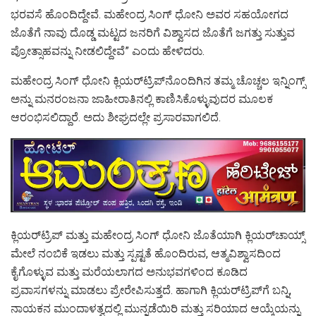
ಭರವಸೆ ಹೊಂದಿದ್ದೇವೆ. ಮಹೇಂದ್ರ ಸಿಂಗ್ ಧೋನಿ ಅವರ ಸಹಯೋಗದ
ಜೊತೆಗೆ ನಾವು ದೊಡ್ಡ ಮಟ್ಟದ ಜನರಿಗೆ ವಿಶ್ವಾಸದ ಜೊತೆಗೆ ಜಗತ್ತು ಸುತ್ತುವ
ಪ್ರೋತ್ಸಾಹವನ್ನು ನೀಡಲಿದ್ದೇವೆ” ಎಂದು ಹೇಳಿದರು.
ಮಹೇಂದ್ರ ಸಿಂಗ್ ಧೋನಿ ಕ್ಲಿಯರ್‌ಟ್ರಿಪ್‌ನೊಂದಿಗಿನ ತಮ್ಮ ಚೊಚ್ಚಲ ಇನ್ನಿಂಗ್ಸ್
ಅನ್ನು ಮನರಂಜನಾ ಜಾಹೀರಾತಿನಲ್ಲಿ ಕಾಣಿಸಿಕೊಳ್ಳುವುದರ ಮೂಲಕ
ಆರಂಭಿಸಲಿದ್ದಾರೆ. ಅದು ಶೀಘ್ರದಲ್ಲೇ ಪ್ರಸಾರವಾಗಲಿದೆ.
ಕ್ಲಿಯರ್‌ಟ್ರಿಪ್ ಮತ್ತು ಮಹೇಂದ್ರ ಸಿಂಗ್ ಧೋನಿ ಜೊತೆಯಾಗಿ ಕ್ಲಿಯರ್‌ಚಾಯ್ಸ್‌
ಮೇಲೆ ನಂಬಿಕೆ ಇಡಲು ಮತ್ತು ಸ್ಪಷ್ಟತೆ ಹೊಂದಿರುವ, ಆತ್ಮವಿಶ್ವಾಸದಿಂದ
ಕೈಗೊಳ್ಳುವ ಮತ್ತು ಮರೆಯಲಾಗದ ಅನುಭವಗಳಿಂದ ಕೂಡಿದ
ಪ್ರವಾಸಗಳನ್ನು ಮಾಡಲು ಪ್ರೇರೇಪಿಸುತ್ತದೆ. ಹಾಗಾಗಿ ಕ್ಲಿಯರ್‌ಟ್ರಿಪ್‌ಗೆ ಬನ್ನಿ,
ನಾಯಕನ ಮುಂದಾಳತ್ವದಲ್ಲಿ ಮುನ್ನಡೆಯಿರಿ ಮತ್ತು ಸರಿಯಾದ ಆಯ್ಕೆಯನ್ನು