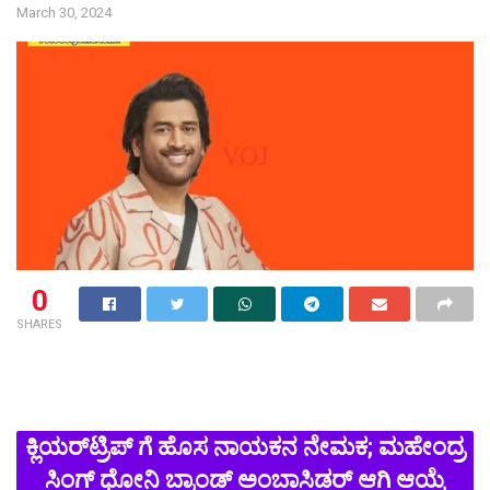
March 30, 2024
0
SHARES
ಕ್ಲಿಯರ್‌ಟ್ರಿಪ್ ಗೆ ಹೊಸ ನಾಯಕನ ನೇಮಕ; ಮಹೇಂದ್ರ
ಸಿಂಗ್ ಧೋನಿ ಬ್ರಾಂಡ್ ಅಂಬಾಸಿಡರ್ ಆಗಿ ಆಯ್ಕೆ