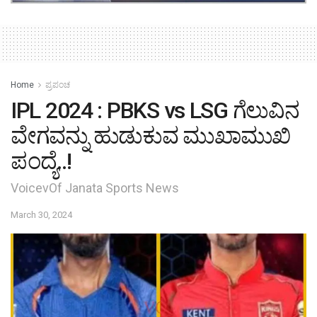
Home
ಪ್ರಪಂಚ
IPL 2024 : PBKS vs LSG ಗೆಲುವಿನ
ವೇಗವನ್ನು ಹುಡುಕುವ ಮುಖಾಮುಖಿ
ಪಂದ್ಯೆ..!
VoicevOf Janata Sports News
March 30, 2024