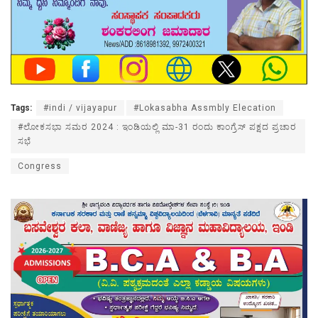
Tags:
#indi / vijayapur
#Lokasabha Assmbly Elecation
#ಲೋಕ‌ಸಭಾ ಸಮರ 2024 : ಇಂಡಿಯಲ್ಲಿ ಮಾ-31 ರಂದು ಕಾಂಗ್ರೆಸ್ ಪಕ್ಷದ ಪ್ರಚಾರ
ಸಭೆ
Congress