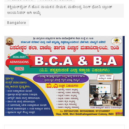
#ಕ್ಲಿಯರ್‌ಟ್ರಿಪ್ ಗೆ ಹೊಸ ನಾಯಕನ ನೇಮಕ; ಮಹೇಂದ್ರ ಸಿಂಗ್ ಧೋನಿ ಬ್ರಾಂಡ್
ಅಂಬಾಸಿಡರ್ ಆಗಿ ಆಯ್ಕೆ
Bangalore