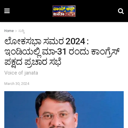
Home
ಸುದ್ದಿ
ಲೋಕ‌ಸಭಾ ಸಮರ 2024 :
ಇಂಡಿಯಲ್ಲಿ ಮಾ-31 ರಂದು ಕಾಂಗ್ರೆಸ್
ಪಕ್ಷದ ಪ್ರಚಾರ ಸಭೆ
Voice of janata
March 30, 2024