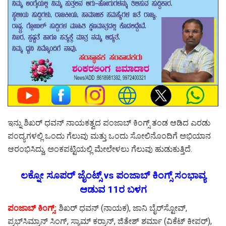
ಇನ್ನು ಶಿಖರ್ ಧವನ್ ನಾಯಕತ್ವದ ಪಂಜಾಬ್ ಕಿಂಗ್ಸ್ ತಂಡ ಆಡಿದ ಎರಡು
ಪಂದ್ಯಗಳಲ್ಲಿ ಒಂದು ಗೆಲುವು ಮತ್ತು ಒಂದು ಸೋಲಿನೊಂದಿಗೆ ಅಭಿಯಾನ
ಆರಂಭಿಸಿದ್ದು, ಅಂಕಪಟ್ಟಿಯಲ್ಲಿ ಮೇಲೇಳಲು ಗೆಲುವು ಹುಡುಕುತ್ತಿದೆ.
ಲಕ್ನೋ ಸೂಪರ್ ಜೈಂಟ್ಸ್ vs ಪಂಜಾಬ್ ಕಿಂಗ್ಸ್ ಸಂಭಾವ್ಯ
ಆಡುವ 11ರ ಬಳಗ
ಪಂಜಾಬ್ ಕಿಂಗ್ಸ್:
ಶಿಖರ್ ಧವನ್ (ನಾಯಕ), ಜಾನಿ ಬೈರ್‌ಸ್ಟೋವ್,
ಪ್ರಭ್‌ಸಿಮ್ರಾನ್ ಸಿಂಗ್, ಸ್ಯಾಮ್ ಕರ್ರಾನ್, ಜಿತೇಶ್ ಶರ್ಮಾ (ವಿಕೆಟ್ ಕೀಪರ್),