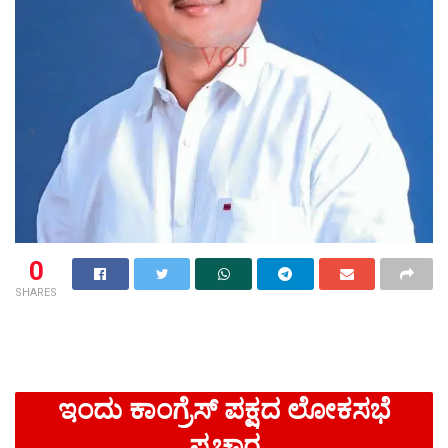
0
SHARES
ಇಂದು ಕಾಂಗ್ರೆಸ್ ಪಕ್ಷದ ಲೋಕಸಭೆ
ಪ್ರಚಾರ