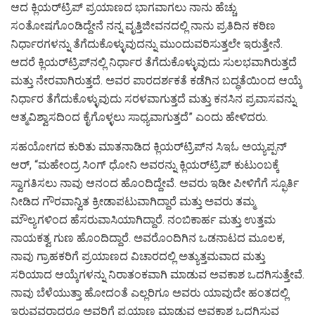
ಆದ ಕ್ಲಿಯರ್‌ಟ್ರಿಪ್‌ ಪ್ರಯಾಣದ ಭಾಗವಾಗಲು ನಾನು ಹೆಚ್ಚು
ಸಂತೋಷಗೊಂಡಿದ್ದೇನೆ ನನ್ನ ವೃತ್ತಿಜೀವನದಲ್ಲಿ ನಾನು ಪ್ರತಿದಿನ ಕಠಿಣ
ನಿರ್ಧಾರಗಳನ್ನು ತೆಗೆದುಕೊಳ್ಳುವುದನ್ನು ಮುಂದುವರಿಸುತ್ತಲೇ ಇರುತ್ತೇನೆ.
ಆದರೆ ಕ್ಲಿಯರ್‌ಟ್ರಿಪ್‌ನಲ್ಲಿ ನಿರ್ಧಾರ ತೆಗೆದುಕೊಳ್ಳುವುದು ಸುಲಭವಾಗಿರುತ್ತದೆ
ಮತ್ತು ನೇರವಾಗಿರುತ್ತದೆ. ಅವರ ಪಾರದರ್ಶಕತೆ ಕಡೆಗಿನ ಬದ್ಧತೆಯಿಂದ ಆಯ್ಕೆ
ನಿರ್ಧಾರ ತೆಗೆದುಕೊಳ್ಳುವುದು ಸರಳವಾಗುತ್ತದೆ ಮತ್ತು ಕನಸಿನ ಪ್ರವಾಸವನ್ನು
ಆತ್ಮವಿಶ್ವಾಸದಿಂದ ಕೈಗೊಳ್ಳಲು ಸಾಧ್ಯವಾಗುತ್ತದೆ” ಎಂದು ಹೇಳಿದರು.
ಸಹಯೋಗದ ಕುರಿತು ಮಾತನಾಡಿದ ಕ್ಲಿಯರ್‌ಟ್ರಿಪ್‌ನ ಸಿಇಓ ಅಯ್ಯಪ್ಪನ್
ಆರ್, “ಮಹೇಂದ್ರ ಸಿಂಗ್ ಧೋನಿ ಅವರನ್ನು ಕ್ಲಿಯರ್‌ಟ್ರಿಪ್ ಕುಟುಂಬಕ್ಕೆ
ಸ್ವಾಗತಿಸಲು ನಾವು ಆನಂದ ಹೊಂದಿದ್ದೇವೆ. ಅವರು ಇಡೀ ಪೀಳಿಗೆಗೆ ಸ್ಫೂರ್ತಿ
ನೀಡಿದ ಗೌರವಾನ್ವಿತ ಕ್ರೀಡಾಪಟುವಾಗಿದ್ದಾರೆ ಮತ್ತು ಅವರು ತಮ್ಮ
ಮೌಲ್ಯಗಳಿಂದ ಹೆಸರುವಾಸಿಯಾಗಿದ್ದಾರೆ. ನಂಬಿಕಾರ್ಹ ಮತ್ತು ಉತ್ತಮ
ನಾಯಕತ್ವ ಗುಣ ಹೊಂದಿದ್ದಾರೆ. ಅವರೊಂದಿಗಿನ ಒಡನಾಟದ ಮೂಲಕ,
ನಾವು ಗ್ರಾಹಕರಿಗೆ ಪ್ರಯಾಣದ ವಿಚಾರದಲ್ಲಿ ಅತ್ಯುತ್ತಮವಾದ ಮತ್ತು
ಸರಿಯಾದ ಆಯ್ಕೆಗಳನ್ನು ನಿರಾತಂಕವಾಗಿ ಮಾಡುವ ಅವಕಾಶ ಒದಗಿಸುತ್ತೇವೆ.
ನಾವು ಬೆಳೆಯುತ್ತಾ ಹೋದಂತೆ ಎಲ್ಲರಿಗೂ ಅವರು ಯಾವುದೇ ಹಂತದಲ್ಲಿ
ಇರುವವರಾದರೂ ಅವರಿಗೆ ಪ್ರಯಾಣ ಮಾಡುವ ಅವಕಾಶ ಒದಗಿಸುವ