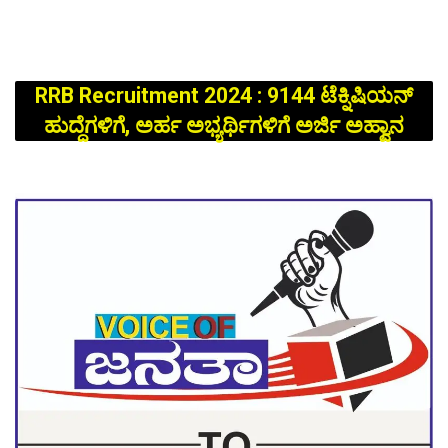
RRB Recruitment 2024 : 9144 ಟೆಕ್ನಿಷಿಯನ್​
ಹುದ್ದೆಗಳಿಗೆ, ಅರ್ಹ ಅಭ್ಯರ್ಥಿಗಳಿಗೆ ಅರ್ಜಿ ಅಹ್ವಾನ