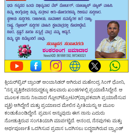
ಕ್ಲಿಯರ್‌ಟ್ರಿಪ್ ಬ್ರಾಂಡ್ ಅಂಬಾಸಿಡರ್ ಆಗಿರುವ ಮಹೇಂದ್ರ ಸಿಂಗ್ ಧೋನಿ,
“ನನ್ನ ವೃತ್ತಿಜೀವನದುದ್ದಕ್ಕೂ ಹಲವಾರು ಖಂಡಗಳಲ್ಲಿ ಪ್ರಯಾಣಿಸಿದ್ದೇನೆ. ಆ
ಮೂಲಕ ನಾನು ನಿಜವಾದ ಗ್ಲೋಬ್‌ಟ್ರೋಟರ್(ವ್ಯಾಪಕವಾಗಿ ಪ್ರಯಾಣಿಸುವ
ವ್ಯಕ್ತಿ) ಆಗಿದ್ದೇನೆ ಮತ್ತು ಪ್ರಯಾಣದ ಮೇಲಿನ ಪ್ರೀತಿಯನ್ನು ಆ ಮೂಲ
ಕಂಡುಕೊಂಡಿದ್ದೇನೆ. ಪ್ರವಾಸ ಅನ್ನುವುದು ಈಗ ನಾನು ಎದುರು
ನೋಡುತ್ತಿರುವ ಸಂಗತಿಯಾಗಿ ಮಾರ್ಪಟ್ಟಿದೆ. ಆನಂದ, ನೆನಪುಗಳು ಮತ್ತು
ಅರ್ಥಪೂರ್ಣತೆ ಒದಗಿಸುವ ಪ್ರವಾಸ ಒದಗಿಸಲು ಬದ್ಧರಾಗಿರುವ ಬ್ರ್ಯಾಂಡ್