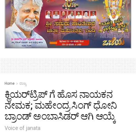
Home
ರಾಜ್ಯ
ಕ್ಲಿಯರ್‌ಟ್ರಿಪ್ ಗೆ ಹೊಸ ನಾಯಕನ
ನೇಮಕ; ಮಹೇಂದ್ರ ಸಿಂಗ್ ಧೋನಿ
ಬ್ರಾಂಡ್ ಅಂಬಾಸಿಡರ್ ಆಗಿ ಆಯ್ಕೆ
Voice of janata