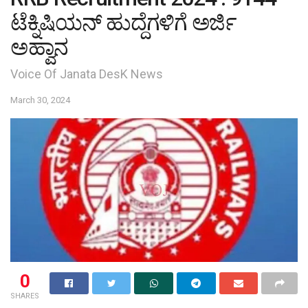
ಟೆಕ್ನಿಷಿಯನ್​ ಹುದ್ದೆಗಳಿಗೆ ಅರ್ಜಿ
ಅಹ್ವಾನ
Voice Of Janata DesK News
March 30, 2024
0
SHARES