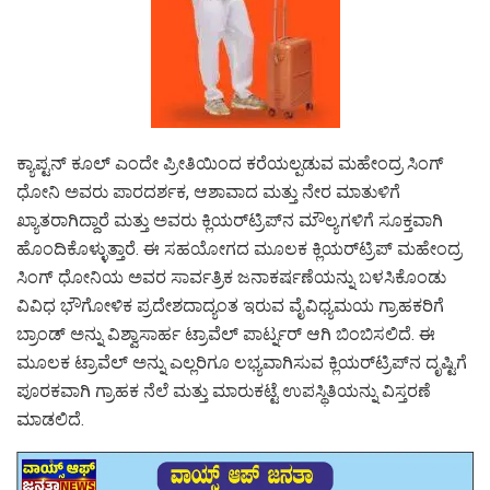
ಕ್ಯಾಪ್ಟನ್ ಕೂಲ್ ಎಂದೇ ಪ್ರೀತಿಯಿಂದ ಕರೆಯಲ್ಪಡುವ ಮಹೇಂದ್ರ ಸಿಂಗ್
ಧೋನಿ ಅವರು ಪಾರದರ್ಶಕ, ಆಶಾವಾದ ಮತ್ತು ನೇರ ಮಾತುಳಿಗೆ
ಖ್ಯಾತರಾಗಿದ್ದಾರೆ ಮತ್ತು ಅವರು ಕ್ಲಿಯರ್‌ಟ್ರಿಪ್‌ನ ಮೌಲ್ಯಗಳಿಗೆ ಸೂಕ್ತವಾಗಿ
ಹೊಂದಿಕೊಳ್ಳುತ್ತಾರೆ. ಈ ಸಹಯೋಗದ ಮೂಲಕ ಕ್ಲಿಯರ್‌ಟ್ರಿಪ್ ಮಹೇಂದ್ರ
ಸಿಂಗ್ ಧೋನಿಯ ಅವರ ಸಾರ್ವತ್ರಿಕ ಜನಾಕರ್ಷಣೆಯನ್ನು ಬಳಸಿಕೊಂಡು
ವಿವಿಧ ಭೌಗೋಳಿಕ ಪ್ರದೇಶದಾದ್ಯಂತ ಇರುವ ವೈವಿಧ್ಯಮಯ ಗ್ರಾಹಕರಿಗೆ
ಬ್ರಾಂಡ್ ಅನ್ನು ವಿಶ್ವಾಸಾರ್ಹ ಟ್ರಾವೆಲ್ ಪಾರ್ಟ್ನರ್ ಆಗಿ ಬಿಂಬಿಸಲಿದೆ. ಈ
ಮೂಲಕ ಟ್ರಾವೆಲ್ ಅನ್ನು ಎಲ್ಲರಿಗೂ ಲಭ್ಯವಾಗಿಸುವ ಕ್ಲಿಯರ್‌ಟ್ರಿಪ್‌ನ ದೃಷ್ಟಿಗೆ
ಪೂರಕವಾಗಿ ಗ್ರಾಹಕ ನೆಲೆ ಮತ್ತು ಮಾರುಕಟ್ಟೆ ಉಪಸ್ಥಿತಿಯನ್ನು ವಿಸ್ತರಣೆ
ಮಾಡಲಿದೆ.