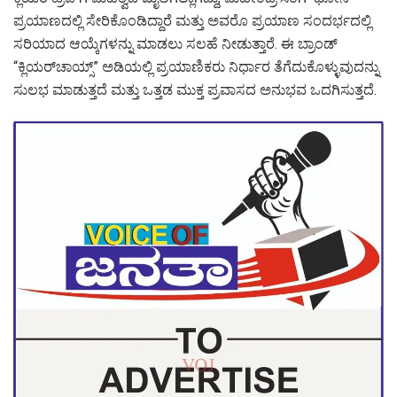
ಪ್ರಯಾಣದಲ್ಲಿ ಸೇರಿಕೊಂಡಿದ್ದಾರೆ ಮತ್ತು ಅವರೊ ಪ್ರಯಾಣ ಸಂದರ್ಭದಲ್ಲಿ
ಸರಿಯಾದ ಆಯ್ಕೆಗಳನ್ನು ಮಾಡಲು ಸಲಹೆ ನೀಡುತ್ತಾರೆ. ಈ ಬ್ರಾಂಡ್
“ಕ್ಲಿಯರ್‌ಚಾಯ್ಸ್‌” ಅಡಿಯಲ್ಲಿ ಪ್ರಯಾಣಿಕರು ನಿರ್ಧಾರ ತೆಗೆದುಕೊಳ್ಳುವುದನ್ನು
ಸುಲಭ ಮಾಡುತ್ತದೆ ಮತ್ತು ಒತ್ತಡ ಮುಕ್ತ ಪ್ರವಾಸದ ಅನುಭವ ಒದಗಿಸುತ್ತದೆ.