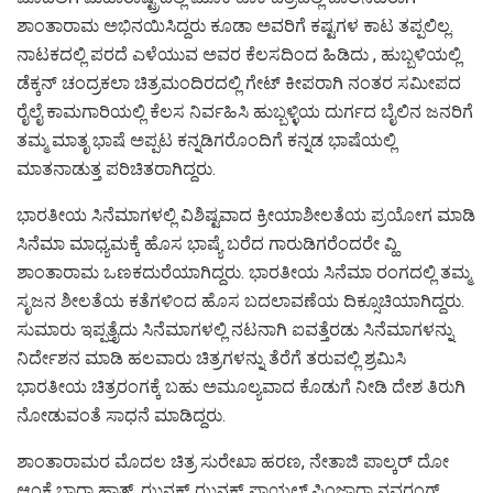
ಶಾಂತಾರಾಮ ಅಭಿನಯಿಸಿದ್ದರು ಕೂಡಾ ಅವರಿಗೆ ಕಷ್ಟಗಳ ಕಾಟ ತಪ್ಪಲಿಲ್ಲ.
ನಾಟಕದಲ್ಲಿ ಪರದೆ ಎಳೆಯುವ ಅವರ ಕೆಲಸದಿಂದ ಹಿಡಿದು , ಹುಬ್ಬಳಿಯಲ್ಲಿ
ಡೆಕ್ಕನ್ ಚಂದ್ರಕಲಾ ಚಿತ್ರಮಂದಿರದಲ್ಲಿ ಗೇಟ್ ಕೀಪರಾಗಿ ನಂತರ ಸಮೀಪದ
ರೈಲೈ ಕಾಮಗಾರಿಯಲ್ಲಿ ಕೆಲಸ ನಿರ್ವಹಿಸಿ ಹುಬ್ಬಳ್ಳಿಯ ದುರ್ಗದ ಬೈಲಿನ ಜನರಿಗೆ
ತಮ್ಮ ಮಾತೃ ಭಾಷೆ ಅಪ್ಪಟ ಕನ್ನಡಿಗರೊಂದಿಗೆ ಕನ್ನಡ ಭಾಷೆಯಲ್ಲಿ
ಮಾತನಾಡುತ್ತ ಪರಿಚಿತರಾಗಿದ್ದರು.
ಭಾರತೀಯ ಸಿನೆಮಾಗಳಲ್ಲಿ ವಿಶಿಷ್ಟವಾದ ಕ್ರೀಯಾಶೀಲತೆಯ ಪ್ರಯೋಗ ಮಾಡಿ
ಸಿನೆಮಾ ಮಾಧ್ಯಮಕ್ಕೆ ಹೊಸ ಭಾಷ್ಯೆ ಬರೆದ ಗಾರುಡಿಗರೆಂದರೇ ವ್ಹಿ
ಶಾಂತಾರಾಮ ಒಣಕದುರೆಯಾಗಿದ್ದರು. ಭಾರತೀಯ ಸಿನೆಮಾ ರಂಗದಲ್ಲಿ ತಮ್ಮ
ಸೃಜನ ಶೀಲತೆಯ ಕತೆಗಳಿಂದ ಹೊಸ ಬದಲಾವಣೆಯ ದಿಕ್ಸೂಚಿಯಾಗಿದ್ದರು.
ಸುಮಾರು ಇಪ್ಪತ್ತೈದು ಸಿನೆಮಾಗಳಲ್ಲಿ ನಟನಾಗಿ ಐವತ್ತೆರಡು ಸಿನೆಮಾಗಳನ್ನು
ನಿರ್ದೇಶನ ಮಾಡಿ ಹಲವಾರು ಚಿತ್ರಗಳನ್ನು ತೆರೆಗೆ ತರುವಲ್ಲಿ ಶ್ರಮಿಸಿ
ಭಾರತೀಯ ಚಿತ್ರರಂಗಕ್ಕೆ ಬಹು ಅಮೂಲ್ಯವಾದ ಕೊಡುಗೆ ನೀಡಿ ದೇಶ ತಿರುಗಿ
ನೋಡುವಂತೆ ಸಾಧನೆ ಮಾಡಿದ್ದರು.
ಶಾಂತಾರಾಮರ ಮೊದಲ ಚಿತ್ರ ಸುರೇಖಾ ಹರಣ, ನೇತಾಜಿ ಪಾಲ್ಕರ್ ದೋ
ಆಂಕೆ ಬಾರಾ ಹಾತ್, ಝನಕ್ ಝನಕ್ ಪಾಯಲ್,ಪಿಂಜಾರಾ ನವರಂಗ್,