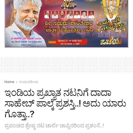
Home
ಸಂಪಾದಕೀಯ
ಇಂಡಿಯ ಪ್ರಖ್ಯಾತ ನಟನಿಗೆ ದಾದಾ
ಸಾಹೇಬ್ ಪಾಲ್ಕೆ ಪ್ರಶಸ್ತಿ..! ಅದು ಯಾರು
ಗೊತ್ತಾ..?
ಪ್ರಪಂಚದ ಶ್ರೇಷ್ಠ ನಟ ಚಾರ್ಲಿ ಚಾಪ್ಲಿನರಿಂದ ಪ್ರಶಂಸೆ..!