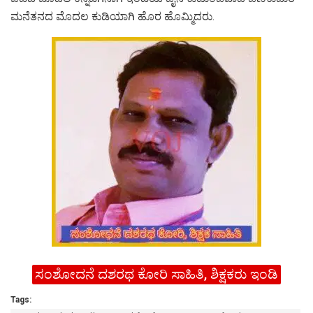
ಮನೆತನದ ಮೊದಲ ಕುಡಿಯಾಗಿ ಹೊರ ಹೊಮ್ಮಿದರು.
ಸಂಶೋದನೆ ದಶರಥ ಕೋರಿ ಸಾಹಿತಿ, ಶಿಕ್ಷಕರು ಇಂಡಿ
Tags: