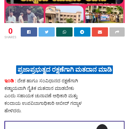
0
SHARES
ಪ್ರಜಾಪ್ರಭುತ್ವದ ರಕ್ಷಣೆಗಾಗಿ ಮತದಾನ ಮಾಡಿ
ಇಂಡಿ :
ದೇಶ ಹಾಗೂ ಸಂವಿಧಾನದ ರಕ್ಷಣೆಗಾಗಿ
ಕಡ್ಡಾಯವಾಗಿ ನೈತಿಕ ಮತದಾನ ಮಾಡಬೇಕು
ಎಂದು ಸಹಾಯಕ ಚುನಾವಣೆ ಅಧಿಕಾರಿ ಮತ್ತು
ಕಂದಾಯ ಉಪವಿಬಾಗಾಧಿಕಾರಿ ಅಬೀದ್ ಗದ್ಯಾಳ
ಹೇಳಿದರು.