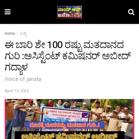
Home
ಸುದ್ದಿ
ಈ ಬಾರಿ ಶೇ 100 ರಷ್ಟು ಮತದಾನದ
ಗುರಿ :ಅಸಿಸ್ಟೆಂಟ್ ಕಮಿಷನರ್ ಅಬೀದ್
ಗದ್ಯಾಳ
Voice of janata
April 14, 2024