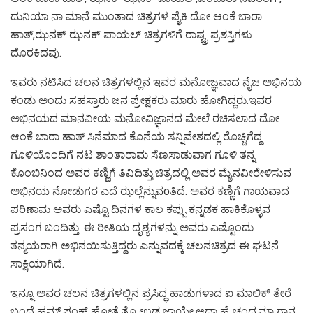
ದುನಿಯಾ ನಾ ಮಾನೆ ಮುಂತಾದ ಚಿತ್ರಗಳ ಪೈಕಿ ದೋ ಆಂಕೆ ಬಾರಾ
ಹಾತ್,ಝನಕ್ ಝನಕ್ ಪಾಯಲ್ ಚಿತ್ರಗಳಿಗೆ ರಾಷ್ಟ್ರ ಪ್ರಶಸ್ತಿಗಳು
ದೊರಕಿದವು.
ಇವರು ನಟಿಸಿದ ಚಲನ ಚಿತ್ರಗಳಲ್ಲಿನ ಇವರ ಮನೋಜ್ಞವಾದ ನೈಜ ಅಭಿನಯ
ಕಂಡು ಅಂದು ಸಹಸ್ರಾರು ಜನ ಪ್ರೇಕ್ಷಕರು ಮಾರು ಹೋಗಿದ್ದರು.ಇವರ
ಅಭಿನಯದ ಮಾನವೀಯ ಮನೋವಿಜ್ಞಾನದ ಮೇಲೆ ರಚಿಸಲಾದ ದೋ
ಆಂಕೆ ಬಾರಾ ಹಾತ್ ಸಿನೆಮಾದ ಕೊನೆಯ ಸನ್ನಿವೇಶದಲ್ಲಿ ರೊಚ್ಚಿಗೆದ್ದ
ಗೂಳಿಯೊಂದಿಗೆ ನಟ ಶಾಂತಾರಾಮ ಸೆಣಸಾಡುವಾಗ ಗೂಳಿ ತನ್ನ
ಕೊಂಬಿನಿಂದ ಅವರ ಕಣ್ಣಿಗೆ ತಿವಿದಿತ್ತು.ಚಿತ್ರದಲ್ಲಿ ಅವರ ಮೈನವೀರೇಳಿಸುವ
ಅಭಿನಯ ನೋಡುಗರ ಎದೆ ಝಲ್ಲೆನ್ನುವoತಿದೆ. ಅವರ ಕಣ್ಣಿಗೆ ಗಾಯವಾದ
ಪರಿಣಾಮ ಅವರು ಎಷ್ಟೊ ದಿನಗಳ ಕಾಲ ಕಪ್ಪು ಕನ್ನಡಕ ಹಾಕಿಕೊಳ್ಳವ
ಪ್ರಸಂಗ ಬಂದಿತ್ತು. ಈ ರೀತಿಯ ದೃಶ್ಯಗಳನ್ನು ಅವರು ಎಷ್ಟೊಂದು
ತನ್ಮಯರಾಗಿ ಅಭಿನಯಿಸುತ್ತಿದ್ದರು ಎನ್ನುವದಕ್ಕೆ ಚಲನಚಿತ್ರದ ಈ ಘಟನೆ
ಸಾಕ್ಷಿಯಾಗಿದೆ.
ಇನ್ನೂ ಅವರ ಚಲನ ಚಿತ್ರಗಳಲ್ಲಿನ ಪ್ರಸಿದ್ಧ ಹಾಡುಗಳಾದ ಐ ಮಾಲಿಕ್ ತೇರೆ
ಬಂದೆ ಹಮ್,ಪಂಕ್ ಹೋತೆ ತೊ ಉಡ ಜಾಯೇ,ಆದಾ ಹೈ ಚಂದ್ರಮಾ ಗಾನ