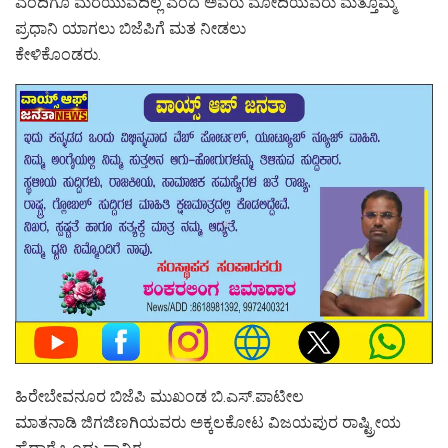
ಎಂದಿಗೂ ಮರೆಯುವದಿಲ್ಲ ಎಂದ ಅವರು ಮೋದಿಯವರು ಮತ್ತೊಮ್ಮೆ
ಪ್ರಧಾನಿ ಯಾಗಲು ಬಿಜೆಪಿಗೆ ಮತ ನೀಡಲು
ಕೇಳಿಕೊಂಡರು.
ಹಿರೇಬೇವನೂರ ಬಿಜೆಪಿ ಮುಖಂಡ ಬಿ.ಎಸ್.ಪಾಟೀಲ
ಮಾತನಾಡಿ ಜಿಗಜಿಣಗಿಯವರು ಅಕ್ಕಲಕೋಟ ವಿಜಯಪುರ ರಾಷ್ಟ್ರೀಯ