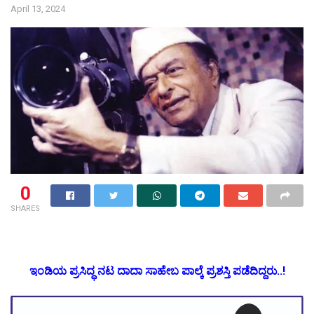
April 13, 2024
0
SHARES
ಇಂಡಿಯ ಪ್ರಸಿದ್ಧ ನಟ ದಾದಾ‌ ಸಾಹೇಬ ಪಾಲ್ಕೆ ಪ್ರಶಸ್ತಿ ಪಡೆದಿದ್ದರು..!