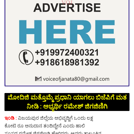
ಮೋದಿಜಿ ಮತ್ತೊಮ್ಮೆ ಪ್ರಧಾನಿ ಯಾಗಲು ಬಿಜೆಪಿಗೆ ಮತ
ನೀಡಿ : ಅಭ್ಯರ್ಥಿ ರಮೇಶ್ ಜಿಗಜಿಣಿಗಿ
ಇಂಡಿ :
ವಿಜಯಪುರ ಜಿಲ್ಲೆಯ ಅಭಿವೃದ್ದಿಗೆ ಒಂದು ಲಕ್ಷ
ಕೋಟಿ ರೂ ಅನುದಾನ ತಂದಿದ್ದೇನೆ ಎಂದು ಹಾಲಿ
ಸಂಸದ ರಮೇಶ ಜಿಗಜಿಣಗಿ ಹೇಳಿದರು. ಅವರು ತಾಲೂಕಿನ