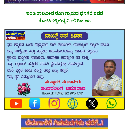
ಇಂಡಿ ತಾಲೂಕಿನ ರೂಗಿ ಗ್ರಾಮದ ಧನಗರ ಇವರ
ತೋಟದಲ್ಲಿ ಬಿದ್ದ ನಿಂಬೆ ಗಿಡಗಳು