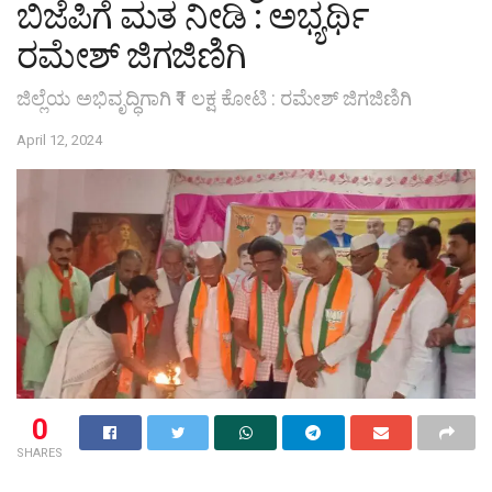
ಬಿಜೆಪಿಗೆ ಮತ ನೀಡಿ : ಅಭ್ಯರ್ಥಿ
ರಮೇಶ್ ಜಿಗಜಿಣಿಗಿ
ಜಿಲ್ಲೆಯ ಅಭಿವೃದ್ಧಿಗಾಗಿ ₹1 ಲಕ್ಷ ಕೋಟಿ : ರಮೇಶ್ ಜಿಗಜಿಣಿಗಿ
April 12, 2024
0
SHARES