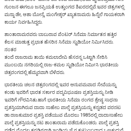
ಗುಂಜನ ಈಗಲೂ ಜನಪ್ರಿಯತೆ ಉತ್ತುಂಗದ ಶಿಖರದಲ್ಲಿವೆ.ಇವರ ಚಿತ್ರಗಳಲ್ಲಿ
ಮನ್ನಾ ಡೇ, ಆಶಾ ಬೋಸ್ಲೆ, ಮಂಗೇಶ್ಕರ್ ಖ್ಯಾತನಾಮರು ಹಿನ್ನೆಲೆ ಗಾಯಕರಾಗಿ
ಕಾರ್ಯ ನಿರ್ವಹಿಸಿದ್ದರು.
ಶಾಂತಾರಾಮರವರು ಬಾಬುರಾವ ಪೆಂಟರ್ ಸಿನೆಮಾ ನಿರ್ಮಾತನ ಹತ್ತಿರ
ಕೆಲಸ ಮಾಡುತ್ತ ಪ್ರಭಾತ ಹೆಸರಿನ ಸಿನೆಮಾ ಸ್ಟುಡಿಯೋ ನಿರ್ಮಿಸಿದರು.
ನಂತರ
ತಂದೆ ರಾಜರಾಮ ತಾಯಿ ಕಮಲಾದೇವಿ ಹೆಸರನ್ನ ಒಟ್ಟಾಗಿ ಸೇರಿಸಿ
ಮುಂಬಯಿ ನಗರಿಯಲ್ಲಿ ರಾಜ-ಕಮಲ ಸ್ಟುಡಿಯೋ ನಿರ್ಮಿಸಿ ಭಾರತೀಯ
ಚಿತ್ರರಂಗದಲ್ಲಿ ಹೆಮ್ಮರವಾಗಿ ಬೆಳೆದರು.
ಭಾರತೀಯ ಚಲನ ಚಿತ್ರರಂಗದಲ್ಲಿ ಇವರ ಅನುಪಮವಾದ ಸೇವೆಯನ್ನು
ಕಂಡು ಇವರಿಗೆ ಭಾರತ ಸರ್ಕಾರ ಪದ್ಮವಿಭೂಷಣ ಪ್ರಶಸ್ತಿಯನ್ನು ನೀಡಿ
ಇವರಿಗೆ ಗೌರವಿಸಿತು.ಹಾಗೆ ಭಾರತೀಯ ಸಿನೆಮಾ ರಂಗದ ಶ್ರೇಷ್ಠ ಸಾಧನಾ
ಪ್ರಶಸ್ತಿಯಾಗಿರುವ ದಾದಾ ಸಾಹೇಬ ಪಾಲ್ಕೆ ಪ್ರಶಸ್ತಿಯನ್ನು ಕನ್ನಡದ ವರನಟ
ಡಾ.ರಾಜಕುಮಾರ ಪ್ರಶಸ್ತಿ ಪಡೆಯುವ ಮೊದಲು 1985ರಲ್ಲಿ ದಾದಾಸಾಹೇಬ
ಪಾಲ್ಕೆ ಪ್ರಶಸ್ತಿಯನ್ನು ನಟ ಶಾಂತಾರಾಮ ಪಡೆದುಕೊಂಡರು. ಪಾಲ್ಕೆ ಪ್ರಶಸ್ತಿ
ಪಡೆದ ಮೊದಲ ಕನ್ನಡಿಗನಾಗಿ ಇಂಡಿಯ ಜೈನ ಕುಟುಂಬವಾದ ಒಣಕುದುರೆ