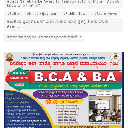
#Dada Saheb Palke Award for famous actor of India..! Do you
know who that is?
#Editor
#indi / vijayapur
#Public News
#State News
#ಇಂಡಿಯ ಪ್ರಖ್ಯಾತ ನಟನಿಗೆ ದಾದಾ ಸಾಹೇಬ್ ಪಾಲ್ಕೆ ಪ್ರಶಸ್ತಿ..! ಅದು ಯಾರು
ಗೊತ್ತಾ..?
#ಪ್ರಪಂಚದ ಶ್ರೇಷ್ಠ ನಟ ಚಾರ್ಲಿ ಚಾಪ್ಲಿನರಿಂದ ಪ್ರಶಂಸೆ..!