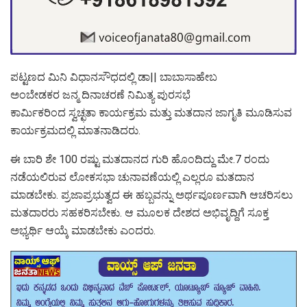
ಪಟ್ಟಣದ ಮಿನಿ ವಿಧಾನಸೌಧದಲ್ಲಿ ಡಾ|| ಬಾಬಾಸಾಹೇಬ
ಅಂಬೇಡಕರ ಜನ್ಮ ದಿನಾಚರಣೆ ನಿಮಿತ್ಯ ಪುರಸಭೆ
ಕಾರ್ಮಿಕರಿಂದ ಸ್ವಚ್ಛತಾ ಕಾರ್ಯಕ್ರಮ ಮತ್ತು ಮತದಾನ ಜಾಗೃತಿ ಮೂಡಿಸುವ
ಕಾರ್ಯಕ್ರಮದಲ್ಲಿ ಮಾತನಾಡಿದರು.
ಈ ಬಾರಿ ಶೇ 100 ರಷ್ಟು ಮತದಾನದ ಗುರಿ ಹೊಂದಿದ್ದು ಮೇ.7 ರಂದು
ನಡೆಯಲಿರುವ ಲೋಕಸಭಾ ಚುನಾವಣೆಯಲ್ಲಿ ಎಲ್ಲರೂ ಮತದಾನ
ಮಾಡಬೇಕು. ಪ್ರಜಾಪ್ರಭುತ್ವದ ಈ ಹಬ್ಬವನ್ನು ಅರ್ಥಪೂರ್ಣವಾಗಿ ಆಚರಿಸಲು
ಮತದಾರರು ಸಹಕರಿಸಬೇಕು. ಆ ಮೂಲಕ ದೇಶದ ಅಭಿವೃದ್ದಿಗೆ ಸೂಕ್ತ
ಅಭ್ಯರ್ಥಿ ಆಯ್ಕೆ ಮಾಡಬೇಕು ಎಂದರು.