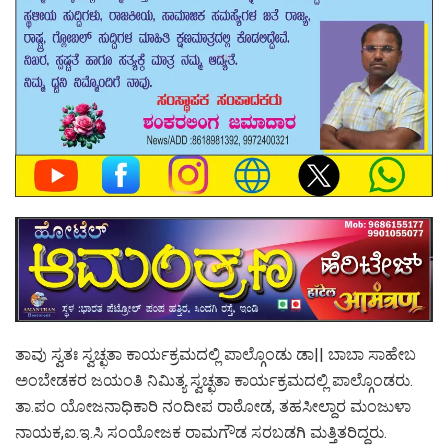
ತಾವು ಸ್ವತಃ ಸ್ವಚ್ಛತಾ ಕಾರ್ಯಕ್ರಮದಲ್ಲಿ ಪಾಲ್ಗೊಂಡು ಡಾ|| ಬಾಬಾ ಸಾಹೇಬ
ಅಂಬೇಡಕರ ಜಯಂತಿ ನಿಮಿತ್ಯ ಸ್ವಚ್ಛತಾ ಕಾರ್ಯಕ್ರಮದಲ್ಲಿ ಪಾಲ್ಗೊಂಡರು.
ತಾ.ಪಂ ಯೋಜನಾಧಿಕಾರಿ ನಂದೀಪ ರಾಠೋಡ, ತಹಸೀಲ್ದಾರ ಮಂಜುಳಾ
ನಾಯಕ,ಐ.ಇ.ಸಿ ಸಂಯೋಜಕ ರಾಮಗೌಡ ಸರಬಡಗಿ ಮತ್ತಿತರಿದ್ದರು.