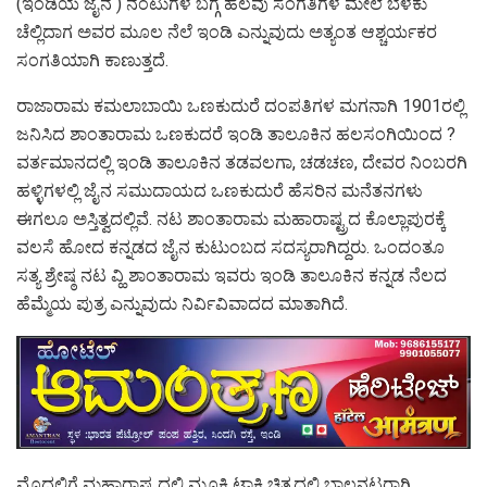
(ಇಂಡಿಯ ಜೈನ ) ನಂಟುಗಳ ಬಗ್ಗೆ ಹಲವು ಸಂಗತಿಗಳ ಮೇಲೆ ಬೆಳಕು
ಚೆಲ್ಲಿದಾಗ ಅವರ ಮೂಲ ನೆಲೆ ಇಂಡಿ ಎನ್ನುವುದು ಅತ್ಯಂತ ಆಶ್ಚರ್ಯಕರ
ಸಂಗತಿಯಾಗಿ ಕಾಣುತ್ತದೆ.
ರಾಜಾರಾಮ ಕಮಲಾಬಾಯಿ ಒಣಕುದುರೆ ದಂಪತಿಗಳ ಮಗನಾಗಿ 1901ರಲ್ಲಿ
ಜನಿಸಿದ ಶಾಂತಾರಾಮ ಒಣಕುದರೆ ಇಂಡಿ ತಾಲೂಕಿನ ಹಲಸಂಗಿಯಿಂದ ?
ವರ್ತಮಾನದಲ್ಲಿ ಇಂಡಿ ತಾಲೂಕಿನ ತಡವಲಗಾ, ಚಡಚಣ, ದೇವರ ನಿಂಬರಗಿ
ಹಳ್ಳಿಗಳಲ್ಲಿ ಜೈನ ಸಮುದಾಯದ ಒಣಕುದುರೆ ಹೆಸರಿನ ಮನೆತನಗಳು
ಈಗಲೂ ಅಸ್ತಿತ್ವದಲ್ಲಿವೆ. ನಟ ಶಾಂತಾರಾಮ ಮಹಾರಾಷ್ಟ್ರದ ಕೊಲ್ಲಾಪುರಕ್ಕೆ
ವಲಸೆ ಹೋದ ಕನ್ನಡದ ಜೈನ ಕುಟುಂಬದ ಸದಸ್ಯರಾಗಿದ್ದರು. ಒಂದಂತೂ
ಸತ್ಯ ಶ್ರೇಷ್ಠ ನಟ ವ್ಹಿ ಶಾಂತಾರಾಮ ಇವರು ಇಂಡಿ ತಾಲೂಕಿನ ಕನ್ನಡ ನೆಲದ
ಹೆಮ್ಮೆಯ ಪುತ್ರ ಎನ್ನುವುದು ನಿರ್ವಿವಿವಾದದ ಮಾತಾಗಿದೆ.
ಮೊದಲಿಗೆ ಮಹಾರಾಷ್ಟ್ರದಲ್ಲಿ ಮೂಕಿ ಟಾಕಿ ಚಿತ್ರದಲ್ಲಿ ಬಾಲನಟರಾಗಿ