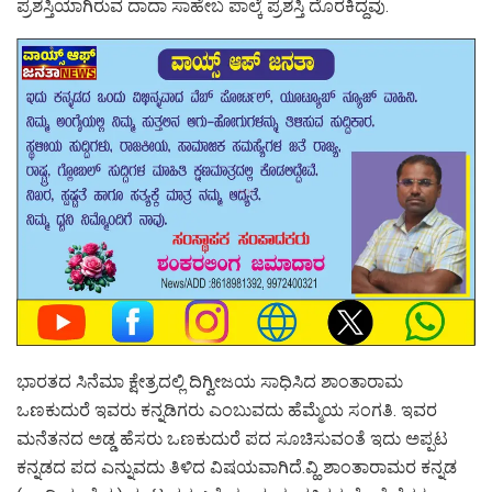
ಪ್ರಶಸ್ತಿಯಾಗಿರುವ ದಾದಾ ಸಾಹೇಬ ಪಾಲ್ಕೆ ಪ್ರಶಸ್ತಿ ದೊರಕಿದ್ದವು.
ಭಾರತದ ಸಿನೆಮಾ ಕ್ಷೇತ್ರದಲ್ಲಿ ದಿಗ್ವೀಜಯ ಸಾಧಿಸಿದ ಶಾಂತಾರಾಮ
ಒಣಕುದುರೆ ಇವರು ಕನ್ನಡಿಗರು ಎಂಬುವದು ಹೆಮ್ಮೆಯ ಸಂಗತಿ.‌ ಇವರ
ಮನೆತನದ ಅಡ್ಡ ಹೆಸರು ಒಣಕುದುರೆ ಪದ ಸೂಚಿಸುವಂತೆ ಇದು ಅಪ್ಪಟ
ಕನ್ನಡದ ಪದ ಎನ್ನುವದು ತಿಳಿದ ವಿಷಯವಾಗಿದೆ.ವ್ಹಿ ಶಾಂತಾರಾಮರ ಕನ್ನಡ