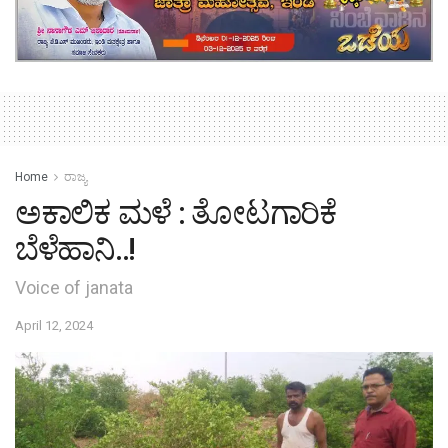
Home
ರಾಜ್ಯ
ಅಕಾಲಿಕ ಮಳೆ : ತೋಟಗಾರಿಕೆ
ಬೆಳೆಹಾನಿ..!
Voice of janata
April 12, 2024