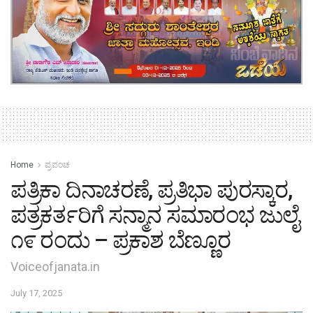
Home
ಪ್ರಪಂಚ
ಪತ್ರಿಕಾ ದಿನಾಚರಣೆ, ಪ್ರತಿಭಾ ಪುರಸ್ಕಾರ,
ಪತ್ರಕರ್ತರಿಗೆ ಸನ್ಮಾನ ಸಮಾರಂಭ ಜುಲೈ
೧೯ ರಂದು – ಪ್ರಕಾಶ ಬೆಣ್ಣೂರ
Voiceofjanata.in
July 17, 2025