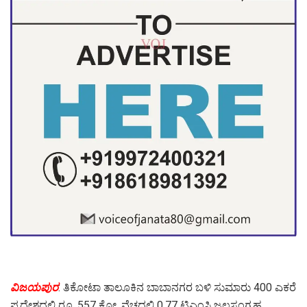
ವಿಜಯಪುರ
: ತಿಕೋಟಾ ತಾಲೂಕಿನ ಬಾಬಾನಗರ ಬಳಿ ಸುಮಾರು 400 ಎಕರೆ
ಪ್ರದೇಶದಲ್ಲಿ ರೂ. 557 ಕೋ. ವೆಚ್ಚದಲ್ಲಿ 0.77 ಟಿಎಂಸಿ ಜಲಸಂಗ್ರಹ