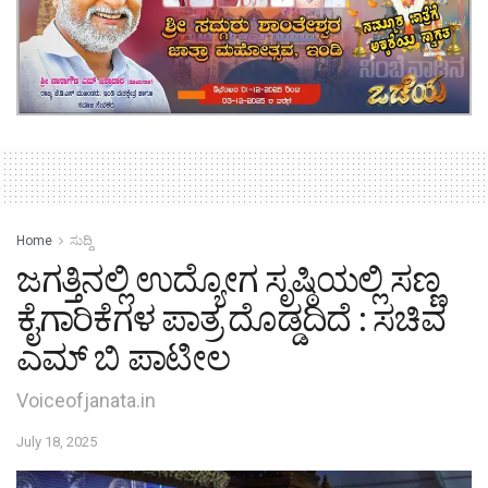
Home
ಸುದ್ದಿ
ಜಗತ್ತಿನಲ್ಲಿ ಉದ್ಯೋಗ ಸೃಷ್ಠಿಯಲ್ಲಿ ಸಣ್ಣ
ಕೈಗಾರಿಕೆಗಳ ಪಾತ್ರ ದೊಡ್ಡದಿದೆ : ಸಚಿವ
ಎಮ್ ಬಿ ಪಾಟೀಲ
Voiceofjanata.in
July 18, 2025