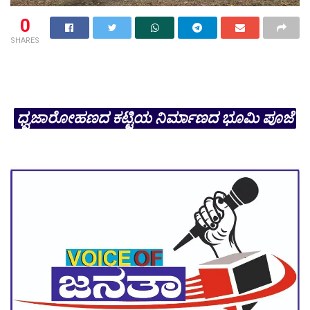
0
SHARES
ಧ್ವಜಾರೋಹಣದ ಕಟ್ಟಿಯ ನಿರ್ಮಾಣದ ಭೂಮಿ ಪೂಜೆ