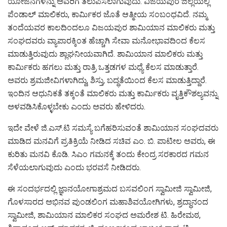
ಯೋಜನೆಗಳನ್ನು ಅವರಿಗೆ ತಲುಪಿಸಲಾಗುವುದು. ‌ವಿಜಯಪುರ ಜಿಲ್ಲೆಯಲ್ಲಿ
ಪೆಂಡಾಲ್ ಮಾಲಿಕರು, ಕಾರ್ಮಿಕರ ಜೊತೆ ಆತ್ಮೀಯ ಸಂಬಂಧವಿದೆ. ನಮ್ಮ
ತಂದೆಯವರ ಕಾಲದಿಂದಲೂ ವಿಜಯಪುರ ಶಾಮಿಯಾನ ಮಾಲಿಕರು ಮತ್ತು
ಸಂಘದವರು ವ್ಯಾಪಾರಕ್ಕಿಂತ ಹೆಚ್ಚಾಗಿ ಸೇವಾ ಮನೋಭಾವದಿಂದ ಕೆಲಸ
ಮಾಡುತ್ತಿರುವುದು ಶ್ಲಾಘನೀಯವಾಗಿದೆ. ಶಾಮಿಯಾನ ಮಾಲಿಕರು ಮತ್ತು
ಕಾರ್ಮಿಕರು ಹಗಲು ಮತ್ತು ರಾತ್ರಿ ಒತ್ತಡಗಳ ಮಧ್ಯೆ ಕೆಲಸ ಮಾಡುತ್ತಾರೆ.
ಅವರು ಶ್ರಮಜೀವಿಗಳಾಗಿದ್ದು, ಶಿಸ್ತು, ಬದ್ಧತೆಯಿಂದ ಕೆಲಸ ಮಾಡುತ್ತಿದ್ದಾರೆ.
ಇಂದಿನ ಆಧುನಿಕತೆ ತಕ್ಕಂತೆ ಮಾಲಿಕರು ಮತ್ತು ಕಾರ್ಮಿಕರು ವೃತ್ತಿಕೌಶಲ್ಯವನ್ನು
ಅಳವಡಿಸಿಕೊಳ್ಳಬೇಕು ಎಂದು ಅವರು ಹೇಳಿದರು.
ಇದೇ ವೇಳೆ ಜಿ.ಎಸ್.ಟಿ ಸಮಸ್ಯೆ ಬಗೆಹರಿಸುವಂತೆ ಶಾಮಿಯಾನ ಸಂಘದವರು
ಮಾಡಿದ ಮನವಿಗೆ ಪ್ರತಿಕ್ರಿಯೆ ನೀಡಿದ ಸಚಿವ ಎಂ. ಬಿ. ಪಾಟೀಲ ಅವರು, ಈ
ಕುರಿತು ಮನವಿ ಕೊಡಿ. ಸಿಎಂ ಗಮನಕ್ಕೆ ತಂದು ಕೇಂದ್ರ ಸರಕಾರದ ಗಮನ
ಸೆಳೆಯಲಾಗುವುದು ಎಂದು ಭರವಸೆ ನೀಡಿದರು.
ಈ ಸಂದರ್ಭದಲ್ಲಿ ಜ್ಞಾನಯೋಗಾಶ್ರಮದ ಬಸವಲಿಂಗ ಸ್ವಾಮೀಜಿ ಸ್ವಾಮೀಜಿ,
ಗೊಳಸಾರದ ಅಭಿನವ ಪುಂಡಲಿಂಗ ಮಹಾಶಿವಯೋಗಿಗಳು, ಶ್ರದ್ಧಾನಂದ
ಸ್ವಾಮೀಜಿ, ಶಾಮಿಯಾನ ಮಾಲಿಕರ ಸಂಘದ ಅಮರೇಶ ಟಿ. ಹಿರೇಮಠ,