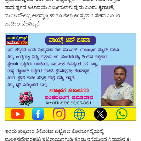
ಸಾಮರ್ಥ್ಯದ ಜಲಾಷಯ ನಿರ್ಮಿಸಲಾಗುವುದು ಎಂದು‌ ಕೈಗಾರಿಕೆ,
ಮೂಲಸೌಲಭ್ಯ ಅಭಿವೃದ್ಧಿ ಹಾಗೂ ಜಿಲ್ಲಾ ಉಸ್ತುವಾರಿ ಸಚಿವ ಎಂ. ಬಿ.
ಪಾಟೀಲ ಹೇಳಿದ್ದಾರೆ.
ಇಂದು ಶುಕ್ರವಾರ ತಿಕೋಟಾ ಪಟ್ಟಣದ ಕೊರಬುಗಲ್ಲಿಯಲ್ಲಿ
ಮಲಕನದೇವರಹಟ್ಟಿ ಇಟರಾಯನಗುಡಿ ಕೂಡು ರಸ್ತೆಯಿಂದ ಸಿದ್ದಾಪುರ ಕೆ-