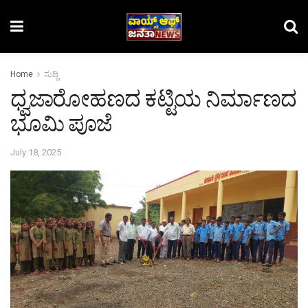
Home
ಸುದ್ದಿ
ಧ್ವಜಾರೋಹಣದ ಕಟ್ಟಿಯ ನಿರ್ಮಾಣದ
ಭೂಮಿ ಪೂಜೆ
July 18, 2025