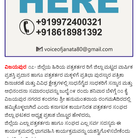
ವಿಜಯಪುರ
: ೧೭- ಜಿಲ್ಲೆಯ ಹಿರಿಯ ಪತ್ರಕರ್ತರ ರಿಗೆ ಜಿಲ್ಲಾ ಮಟ್ಟದ ವಾರ್ಷಿಕ
ಪ್ರಶಸ್ತಿ ಪ್ರದಾನ ಹಾಗೂ ಪತ್ರಕರ್ತರ ಮಕ್ಕಳಿಗೆ ಪ್ರತಿಭಾ ಪುರಸ್ಕಾರ ಪತ್ರಿಕಾ
ದಿನಾಚರಣೆ ಮತ್ತು ವಿವಿಧ ಕ್ಷೇತ್ರಗಳಲ್ಲಿ ಸಾಧನೆಗೈದ ಸಾಧಕರಿಗೆ ಸನ್ಮಾನ ಮತ್ತು
ಅಭಿನಂದನಾ ಸಮಾರಂಭವನ್ನು ಜುಲೈ ೧೯ ರಂದು ಶನಿವಾರ ಬೆಳಿಗ್ಗೆ ೧೦ ಕೈ
ವಿಜಯಪುರ ನಗರದ ಕಂದಗಲ ಶ್ರೀ ಹನುಮಂತರಾಯ ರಂಗಮAದಿರದಲ್ಲಿ
ಹಮ್ಮಿಕೊಳ್ಳಲಾಗಿದೆ ಎಂದು ಕರ್ನಾಟಕ ಕಾರ್ಯನಿರತ ಪತ್ರಕರ್ತರ ಸಂಘದ
ಜಿಲ್ಲಾ ಘಟಕದ ಅಧ್ಯಕ್ಷ ಪ್ರಕಾಶ ಬೆಣ್ಣೂರ ಹೇಳಿದರು,
ಜಿಲ್ಲೆಯ ಎಲ್ಲಾ ಪತ್ರಕರ್ತರು ಹಾಗೂ ಸಂಘದ ಎಲ್ಲ ಸರ್ವ ಸದಸ್ಯರು ಈ
ಕಾರ್ಯಕ್ರಮದಲ್ಲಿ ಭಾಗವಹಿಸಿ ಕಾರ್ಯಕ್ರಮವನ್ನು ಯಶಸ್ವಿಗೊಳಿಸಬೇಕೆಂದು