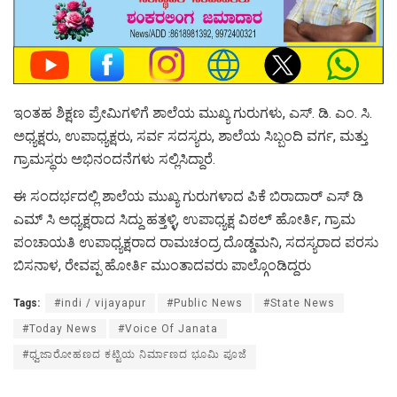
ಇಂತಹ ಶಿಕ್ಷಣ ಪ್ರೇಮಿಗಳಿಗೆ ಶಾಲೆಯ ಮುಖ್ಯ ಗುರುಗಳು, ಎಸ್. ಡಿ. ಎಂ. ಸಿ.
ಅಧ್ಯಕ್ಷರು, ಉಪಾಧ್ಯಕ್ಷರು, ಸರ್ವ ಸದಸ್ಯರು, ಶಾಲೆಯ ಸಿಬ್ಬಂದಿ ವರ್ಗ, ಮತ್ತು
ಗ್ರಾಮಸ್ಥರು ಅಭಿನಂದನೆಗಳು ಸಲ್ಲಿಸಿದ್ದಾರೆ.
ಈ ಸಂದರ್ಭದಲ್ಲಿ ಶಾಲೆಯ ಮುಖ್ಯ ಗುರುಗಳಾದ ಪಿಕೆ ಬಿರಾದಾರ್ ಎಸ್ ಡಿ
ಎಮ್ ಸಿ ಅಧ್ಯಕ್ಷರಾದ ಸಿದ್ದು ಹತ್ತಳ್ಳಿ, ಉಪಾಧ್ಯಕ್ಷ ವಿಠಲ್ ಹೋರ್ತಿ, ಗ್ರಾಮ
ಪಂಚಾಯತಿ ಉಪಾಧ್ಯಕ್ಷರಾದ ರಾಮಚಂದ್ರ ದೊಡ್ಡಮನಿ, ಸದಸ್ಯರಾದ ಪರಸು
ಬಿಸನಾಳ, ರೇವಪ್ಪ ಹೋರ್ತಿ ಮುಂತಾದವರು ಪಾಲ್ಗೊಂಡಿದ್ದರು
Tags:
#indi / vijayapur
#Public News
#State News
#Today News
#Voice Of Janata
#ಧ್ವಜಾರೋಹಣದ ಕಟ್ಟಿಯ ನಿರ್ಮಾಣದ ಭೂಮಿ ಪೂಜೆ