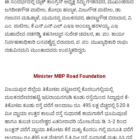
ಈ ಸಂದರ್ಭದಲ್ಲಿ ಬ್ಲಾಕ್ ಕಾಂಗ್ರೆಸ್ ಅಧ್ಯಕ್ಷ ಸಿದ್ಧು ಗೌಡನವರ, ಮುಖಂಡರಾದ
ಜಗದೀಶಗೌಡ ಪಾಟೀಲ, ಶೋಭಾ ಹಲ್ಯಾಳ, ವಿಜುಗೌಡ ಪಾಟೀಲ, ಡಾ.
ಗಜಾನನ ಮಹಿಶ್ಯಾಳೆ, ಯಮನಪ್ಪ‌ ಮಲಕನವರ, ಈರಣ್ಣಗೌಡ ಬಿರಾದಾರ, ವಿ.
ಎಂ. ಪಾಟೀಲ, ಕೆ.ಎನ್.ಎನ್.ಎಲ್ ಎಇಇ ಅಂಬಣ್ಣ ಹರಳಯ್ಯ, ಎಇ
ಮಹಾದೇವ ನಡಗಡ್ಡಿ, ತಹಸೀಲ್ದಾರ ಸುರೇಶ ಚವಲರ, ತಾ. ಪಂ. ಕಾರ್ಯ
ನಿರ್ವಹಣಾಧಿಕಾರಿ ಬಸವಣ್ಣೆಪ್ಪ ಬಿರಾದಾರ, ಪ. ಪಂ. ಮುಖ್ಯಾಧಿಕಾರಿ ರಾಘು‌
ನಡುವಿನಮನಿ ಮುಂತಾದವರು ಉಪಸ್ಥಿತರಿದ್ದರು.
Minister MBP Road Foundation
ವಿಜಯಪುರ ಜಿಲ್ಲೆಯ ತಿಕೋಟಾ ಪಟ್ಟಣದಲ್ಲಿ‌ ಕೊರಬುಗಲ್ಲಿಯಲ್ಲಿ
ಮಲಕನದೇವರಹಟ್ಟಿ ಇಟರಾಯನಗುಡಿ ಕೂಡು ರಸ್ತೆಯಿಂದ ಸಿದ್ದಾಪುರ ಕೆ-
ತಿಕೋಟಾ ಕೂಡು ರಸ್ತೆ ವರೆಗೆ ಅಂದಾಜು ರೂ. 495 ಲಕ್ಷ ವೆಚ್ಚದಲ್ಲಿ 5.20 ಕಿ.
ಮೀ ವ್ಹಾಯಾ ಉತ್ತರ ಕಾಲುವೆ ರಸ್ತೆ ಸುಧಾರಣೆ ಕಾಮಗಾರಿಗೆ ಭೂಮಿಪೂಜೆ
ಹಾಗೂ ತುಬಚಿ ಬಬಲೇಶ್ವರ ಏತನೀರಾವರಿ ಯೋಜನೆಯ ಡಿ. ಸಿ-2 ರಿಂದ
ಜಂಕ್ಷನ್ ವರೆಗೆ ವ್ಹಾಯಾ ತಿಕೋಟಾ ಕೆರೆ ಮತ್ತು ಕೊರಬು ಗಲ್ಲಿ ಮಸೂತಿ ವರೆಗೆ
ಅಂದಾಜು ರೂ.495 ಲಕ್ಷ ವೆಚ್ಚದಲ್ಲಿ 5 ಕಿ.ಮೀ ರಸ್ತೆ ಸುಧಾರಣೆ ಮತ್ತು ಸಿಸಿ ರಸ್ತೆ