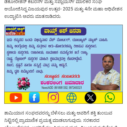
ಡೆಕೋರೇಶನ್ ಕೆಟರರ್ಸ್ ಮತ್ತು ಸಪ್ಲಾಯರ್ಸ್ ಮಾಲಿಕರ ಸಂಘ
ಆಯೋಜಿಸಿದ್ದ ವಿಜಯಪುರ ಉತ್ಸವ- 2025 ಮತ್ತು 4ನೇ ಮಹಾ ಅಧಿವೇಶನ
ಉದ್ಘಾಟಿಸಿ ಅವರು ಮಾತನಾಡಿದರು.
ಶಾಮಿಯಾನ ಸಂಘದವರನ್ನು ಬೆಳೆಸಲು ಮತ್ತು ಅವರಿಗೆ ಶಕ್ತಿ ತುಂಬುವ
ನಿಟ್ಟಿನಲ್ಲಿ ಪ್ರಾಮಾಣಿಕ ಪ್ರಯತ್ನ ಮಾಡಲಾಗುವುದು. ಸರಕಾರದ