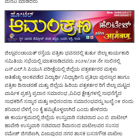
ಮನವಿ ಮಾಡಿದರು.
ಜಿಲ್ಲಾಪಂಚಾಯತ್ ರಸ್ತೆಯ ಪತ್ರಿಕಾ ಭವನದಲ್ಲಿ ತುರ್ತು ಜಿಲ್ಲಾ ಕಾರ್ಯಕಾರಿ
ಸಮಿತಿಯ ಸಭೆಯಲ್ಲಿ ಮಾತನಾಡಿದವರು ೨೦೨೪/೨೫ ನೇ ಸಾಲಿನಲ್ಲಿ
ಎಸ್‍.ಎಲ್‍.ಸಿ ಪಿಯುಸಿ ಪರೀಕ್ಷೆಯಲ್ಲಿ ಜಿಲ್ಲೆಯ ಪತ್ರಕರ್ತರರ ಮಕ್ಕಳು
ಅತಿಹೆಚ್ಚು ಅಂಕಪಡೆದ ವಿದ್ಯಾರ್ಥಿ /ವಿಧ್ಯಾರ್ಥಿನಿ ಪ್ರತಿಭಾ ಪುರಸ್ಕಾರ ಹಾಗೂ
ಪತ್ರಿಕಾ ದಿನಾಚರಣೆ ಮತ್ತು ಜಿಲ್ಲೆಯ ಹಿರಿಯ ಪತ್ರಕರ್ತರ ರಿಗೆ ಜಿಲ್ಲಾ ಮಟ್ಟದ
ವಾರ್ಷಿಕ ಪ್ರಶಸ್ತಿ ಪ್ರದಾನ ಸಮಾರಂಭ ,ವಿವಿಧ ಕ್ಷೇತ್ರಗಳಲ್ಲಿ ಸಾಧನೆಗೈದ
ಸಾಧಕರಿಗೆ ಸನ್ಮಾನ ಮತ್ತು ಅಭಿನಂದನಾ ಸಮಾರಂಭವನ್ನು ಜುಲೈ ೧೯ ರಂದು
ಶನಿವಾರ ಬೆಳಿಗ್ಗೆ ೧೦ ಕೈ ಹಮ್ಮಿಕೊಳ್ಳಲಾಗಿದೆ ಎಂದು ಹೇಳಿದರು
ಈ ಕಾರ್ಯಕ್ರಮದಲ್ಲಿ ಜಿಲ್ಲೆಯ ಉಸ್ತುವಾರಿ ಸಚಿವರಾದ ಎಂ.ಬಿ. ಪಾಟೀಲ್.
ಹಾವೇರಿ ಉಸ್ತುವಾರಿ ಸಚಿವರಾದ ಶಿವಾನಂದ ಪಾಟೀಲವರ ಸಂಸದ
ರಮೇಶ್ ಜಿಗಜಿಣಗಿ, ವಿಜಾಪುರದ ನಗರ ಶಾಸಕ ಬಸನಗೌಡ ಪಾಟೀಲ