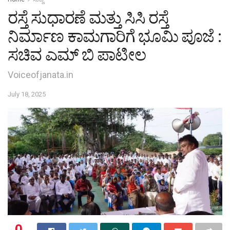
ರಸ್ತೆ ಸುಧಾರಣೆ ಮತ್ತು ಸಿಸಿ ರಸ್ತೆ
ನಿರ್ಮಾಣ ಕಾಮಗಾರಿಗೆ ಭೂಮಿ ಪೂಜೆ :
ಸಚಿವ ಎಮ್ ಬಿ ಪಾಟೀಲ
Voiceofjanata.in
July 18, 2025
0