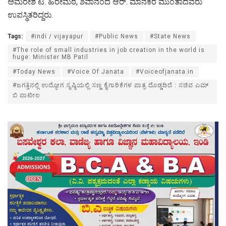
ಅಮರೇಶ ಟಿ. ಹಿರೇಮಠ, ಶಿವಾನಂದ ಆರ್. ಮಾನಕರ ಮುಂತಾದವರು
ಉಪಸ್ಥಿತರಿದ್ದರು.
Tags:
#indi / vijayapur
#Public News
#State News
#The role of small industries in job creation in the world is
huge: Minister MB Patil
#Today News
#Voice Of Janata
#Voiceofjanata.in
#ಜಗತ್ತಿನಲ್ಲಿ ಉದ್ಯೋಗ ಸೃಷ್ಠಿಯಲ್ಲಿ ಸಣ್ಣ ಕೈಗಾರಿಕೆಗಳ ಪಾತ್ರ ದೊಡ್ಡದಿದೆ : ಸಚಿವ ಎಮ್
ಬಿ ಪಾಟೀಲ