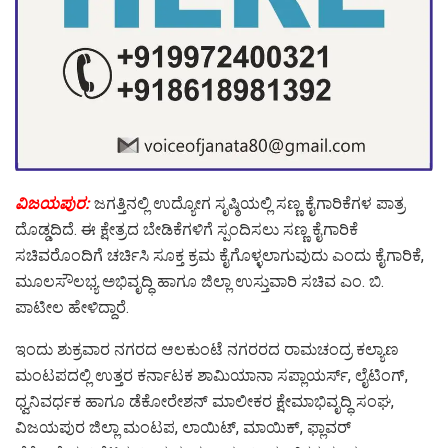
ವಿಜಯಪುರ:
ಜಗತ್ತಿನಲ್ಲಿ ಉದ್ಯೋಗ ಸೃಷ್ಠಿಯಲ್ಲಿ ಸಣ್ಣ ಕೈಗಾರಿಕೆಗಳ ಪಾತ್ರ
ದೊಡ್ಡದಿದೆ. ಈ ಕ್ಷೇತ್ರದ ಬೇಡಿಕೆಗಳಿಗೆ ಸ್ಪಂದಿಸಲು ಸಣ್ಣ ಕೈಗಾರಿಕೆ
ಸಚಿವರೊಂದಿಗೆ ಚರ್ಚಿಸಿ ಸೂಕ್ತ ಕ್ರಮ ಕೈಗೊಳ್ಳಲಾಗುವುದು ಎಂದು ಕೈಗಾರಿಕೆ,
ಮೂಲಸೌಲಭ್ಯ ಅಭಿವೃದ್ಧಿ ಹಾಗೂ ಜಿಲ್ಲಾ ಉಸ್ತುವಾರಿ ಸಚಿವ ಎಂ. ಬಿ.
ಪಾಟೀಲ ಹೇಳಿದ್ದಾರೆ.
ಇಂದು ಶುಕ್ರವಾರ ನಗರದ ಆಲಕುಂಟೆ ನಗರರದ ರಾಮಚಂದ್ರ ಕಲ್ಯಾಣ
ಮಂಟಪದಲ್ಲಿ ಉತ್ತರ ಕರ್ನಾಟಕ ಶಾಮಿಯಾನಾ ಸಪ್ಲಾಯರ್ಸ್, ಲೈಟಿಂಗ್,
ಧ್ವನಿವರ್ಧಕ ಹಾಗೂ ಡೆಕೋರೇಶನ್ ಮಾಲೀಕರ ಕ್ಷೇಮಾಭಿವೃದ್ಧಿ ಸಂಘ,
ವಿಜಯಪುರ ಜಿಲ್ಲಾ ಮಂಟಪ, ಲಾಯಿಟ್, ಮಾಯಿಕ್, ಫ್ಲಾವರ್