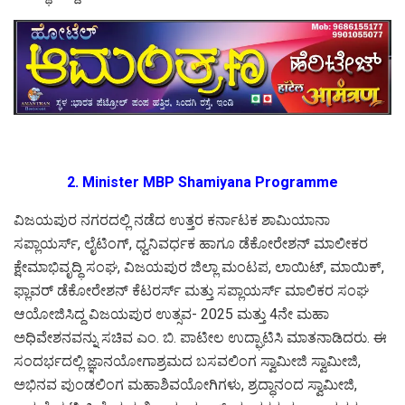
2. Minister MBP Shamiyana Programme
ವಿಜಯಪುರ ನಗರದಲ್ಲಿ ನಡೆದ ಉತ್ತರ ಕರ್ನಾಟಕ ಶಾಮಿಯಾನಾ
ಸಪ್ಲಾಯರ್ಸ್, ಲೈಟಿಂಗ್, ಧ್ವನಿವರ್ಧಕ ಹಾಗೂ ಡೆಕೋರೇಶನ್ ಮಾಲೀಕರ
ಕ್ಷೇಮಾಭಿವೃದ್ಧಿ ಸಂಘ, ವಿಜಯಪುರ ಜಿಲ್ಲಾ ಮಂಟಪ, ಲಾಯಿಟ್, ಮಾಯಿಕ್,
ಫ್ಲಾವರ್ ಡೆಕೋರೇಶನ್ ಕೆಟರರ್ಸ್ ಮತ್ತು ಸಪ್ಲಾಯರ್ಸ್ ಮಾಲಿಕರ ಸಂಘ
ಆಯೋಜಿಸಿದ್ದ ವಿಜಯಪುರ ಉತ್ಸವ- 2025 ಮತ್ತು 4ನೇ ಮಹಾ
ಅಧಿವೇಶನವನ್ನು ಸಚಿವ ಎಂ. ಬಿ. ಪಾಟೀಲ ಉದ್ಘಾಟಿಸಿ ಮಾತನಾಡಿದರು. ಈ
ಸಂದರ್ಭದಲ್ಲಿ ಜ್ಞಾನಯೋಗಾಶ್ರಮದ ಬಸವಲಿಂಗ ಸ್ವಾಮೀಜಿ ಸ್ವಾಮೀಜಿ,
ಅಭಿನವ ಪುಂಡಲಿಂಗ ಮಹಾಶಿವಯೋಗಿಗಳು, ಶ್ರದ್ಧಾನಂದ ಸ್ವಾಮೀಜಿ,