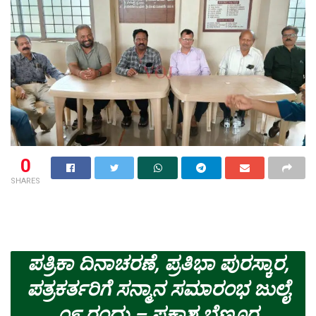
0
SHARES
ಪತ್ರಿಕಾ ದಿನಾಚರಣೆ, ಪ್ರತಿಭಾ ಪುರಸ್ಕಾರ,
ಪತ್ರಕರ್ತರಿಗೆ ಸನ್ಮಾನ ಸಮಾರಂಭ ಜುಲೈ
೧೯ ರಂದು – ಪ್ರಕಾಶ ಬೆಣ್ಣೂರ