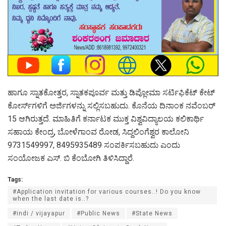
ಹಾಗೂ ಸ್ನಾತಕೋತ್ತರ, ಸ್ನಾತಕಪೂರ್ವ ಮತ್ತು ಡಿಪ್ಲೋಮಾ ಸರ್ಟಿಫಿಕೆಟ್ ಕೇಟ್
ಕೋರ್ಸ್‌ಗಳಿಗೆ ಅರ್ಜಿಗಳನ್ನು ಸಲ್ಲಿಸಬಹುದು. ಕೊನೆಯ ದಿನಾಂಕ ನವೆಂಬರ್
15 ಆಗಿರುತ್ತದೆ. ಮಾಹಿತಿಗೆ ಕರ್ನಾಟಕ ಮುಕ್ತ ವಿಶ್ವವಿದ್ಯಾಲಯ ಕಲಿಕಾರ್ಥಿ
ಸಹಾಯ ಕೇಂದ್ರ, ಬೋಳೆಗಾಂವ ರೋಡ, ಸಿದ್ದಲಿಂಗೆಶ್ವರ ಕಾಲೋನಿ
9731549997, 8495935489 ಸಂಪರ್ಕಿಸಬಹುದು ಎಂದು
ಸಂಯೋಜಕ ಎಸ್. ಬಿ ಕೆಂಬೋಗಿ ತಿಳಿಸಿದ್ದಾರೆ.
Tags:
#Application invitation for various courses..! Do you know
when the last date is..?
#indi / vijayapur
#Public News
#State News