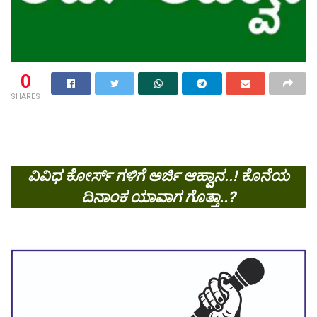
0
SHARES
ವಿವಿಧ ಕೋರ್ಸ್ ಗಳಿಗೆ ಅರ್ಜಿ ಆಹ್ವಾನ..! ಕೊನೆಯ
ದಿನಾಂಕ ಯಾವಾಗ ಗೊತ್ತಾ..?