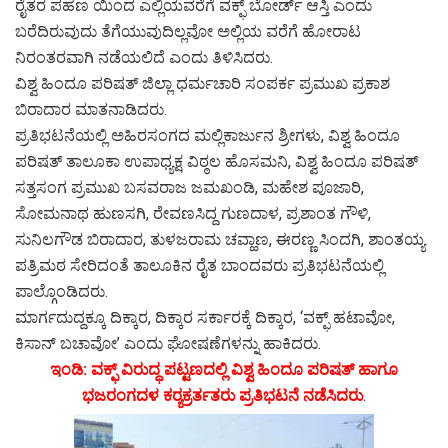
ರೈತರ ಪಹಣ ಯಿಂದ ಎಲ್ಲಿಯವರೆಗೆ ವಕ್ಫ್ ಬೋರ್ಡ್ ಆಸ್ತಿ ಎಂದು
ಬರೆದಿರುವುದು ತೆಗೆಯುವುದಿಲ್ಲವೋ ಅಲ್ಲಿಯ ವರೆಗೆ ಹೋರಾಟ
ನಿರಂತರವಾಗಿ ನಡೆಯಲಿದೆ ಎಂದು ತಿಳಿಸಿದರು.
ವಿಶ್ವ ಹಿಂದೂ ಪರಿಷತ್ ಜಿಲ್ಲಾ ಧರ್ಮಚಾರಿ ಸಂಪರ್ಕ ಪ್ರಮುಖ ಪ್ರಕಾಶ
ಬಿರಾದಾರ ಮಾತನಾಡಿದರು.
ಪ್ರತಿಭಟನೆಯಲ್ಲಿ ಅಹಿರಸಂಗದ ಮಲ್ಲಿಕಾರ್ಜುನ ಶ್ರೀಗಳು, ವಿಶ್ವ ಹಿಂದೂ
ಪರಿಷತ್ ತಾಲೂಕಾ ಉಪಾಧ್ಯಕ್ಷ ವಿಠ್ಠಲ ಹೊಸಮನಿ, ವಿಶ್ವ ಹಿಂದೂ ಪರಿಷತ್
ಸತ್ತಸಂಗ ಪ್ರಮುಖ ಬಸವರಾಜ ಜಮಖಂಡಿ, ಮಹೇಶ ಪೂಜಾರಿ,
ಸೋಮನಾಥ ಹುಣಸಗಿ, ರೇವಣಸಿದ್ದ ಗುಣದಾಳ, ಪ್ರಶಾಂತ ಗೌಳಿ,
ಸುನಿಲಗೌಡ ಬಿರಾದಾರ, ತುಳಜರಾಮ ಚವ್ಹಾಣ, ಈರಣ್ಣ ಸಿಂದಗಿ, ಶಾಂತಯ್ಯ
ಪತ್ರಿಮಠ ಸೇರಿದಂತೆ ತಾಲೂಕಿನ ರೈತ ಬಾಂದವರು ಪ್ರತಿಭಟನೆಯಲ್ಲಿ
ಪಾಲ್ಗೊಂಡಿದರು.
ಮಾರ್ಗದುದ್ದಕ್ಕೂ ದಿಕ್ಕಾರ, ದಿಕ್ಕಾರ ಸರ್ಕಾರಕ್ಕೆ ದಿಕ್ಕಾರ, ‘ವಕ್ಫ್ ಹಟಾವೋ,
ಕಿಸಾನ್ ಬಚಾವೋ’ ಎಂದು ಘೋಷಣೆಗಳನ್ನು ಹಾಕಿದರು.
ಇಂಡಿ: ವಕ್ಫ್ ವಿರುದ್ಧ ಪಟ್ಟಣದಲ್ಲಿ ವಿಶ್ವ ಹಿಂದೂ ಪರಿಷತ್ ಹಾಗೂ
ಭಜರಂಗದಳ ಕರ‍್ಯಕ್ರರ್ತತರು ಪ್ರತಿಭಟನೆ ನಡೆಸಿದರು
.