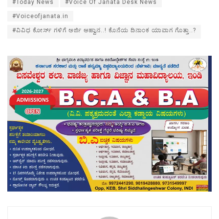
#Today News
#Voice Of Janata Desk News
#Voiceofjanata.in
#ವಿವಿಧ ಕೋರ್ಸ್ ಗಳಿಗೆ ಅರ್ಜಿ ಆಹ್ವಾನ..! ಕೊನೆಯ ದಿನಾಂಕ ಯಾವಾಗ ಗೊತ್ತಾ..?