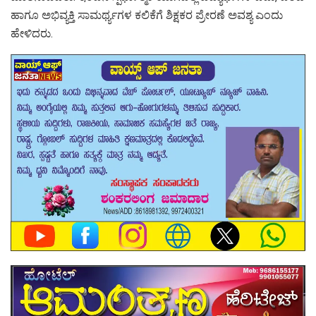
ಹಾಗೂ ಅಭಿವ್ಯಕ್ತಿ ಸಾಮರ್ಥ್ಯಗಳ ಕಲಿಕೆಗೆ ಶಿಕ್ಷಕರ ಪ್ರೇರಣೆ ಅವಶ್ಯ ಎಂದು
ಹೇಳಿದರು.