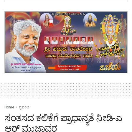
Home
ಪ್ರಪಂಚ
ಸಂತಸದ ಕಲಿಕೆಗೆ ಪ್ರಾಧಾನ್ಯತೆ ನೀಡಿ-ಎ
ಆರ್ ಮುಜಾವರ