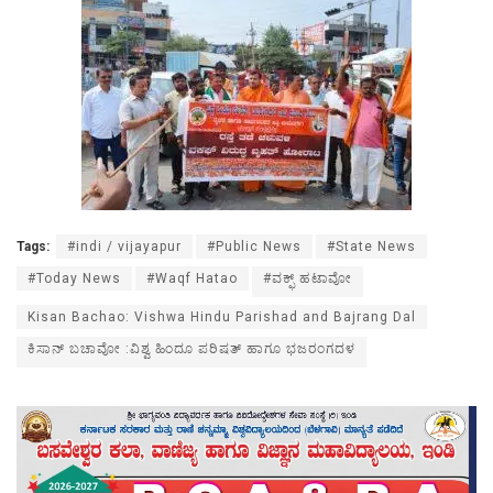
Tags:
#indi / vijayapur
#Public News
#State News
#Today News
#Waqf Hatao
#ವಕ್ಫ್ ಹಟಾವೋ
Kisan Bachao: Vishwa Hindu Parishad and Bajrang Dal
ಕಿಸಾನ್ ಬಚಾವೋ :ವಿಶ್ವ ಹಿಂದೂ ಪರಿಷತ್ ಹಾಗೂ ಭಜರಂಗದಳ