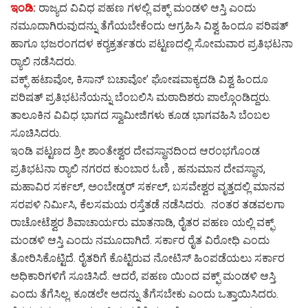
ಇಂಡಿ:
ರಾಜ್ಯದ ವಿವಿಧ ಪಹಣ ಗಳಲ್ಲಿ ವಕ್ಫ್ ಮಂಡಳಿ ಆಸ್ತಿ ಎಂದು
ನಮೂದಾಗಿರುವುದನ್ನು ತೆಗೆಯಬೇಕೆಂದು ಆಗ್ರಹಿಸಿ ವಿಶ್ವ ಹಿಂದೂ ಪರಿಷತ್
ಹಾಗೂ ಭಜರಂಗದಳ ಕರ‍್ಯಕ್ರರ್ತತರು ಪಟ್ಟಣದಲ್ಲಿ ಸೋಮವಾರ ಪ್ರತಿಭಟನಾ
ರ‍್ಯಾಲಿ ನಡೆಸಿದರು.
ವಕ್ಫ್ ಹಟಾವೋ, ಕಿಸಾನ್ ಬಚಾವೋ’ ಘೋಷವಾಕ್ಯದಡಿ ವಿಶ್ವ ಹಿಂದೂ
ಪರಿಷತ್ ಪ್ರತಿಭಟನೆಯನ್ನು ಬೆಂಬಲಿಸಿ ಮಠಾದಿಶರು ಪಾಲ್ಗೊಂಡಿದ್ದರು.
ತಾಲೂಕಿನ ವಿವಿಧ ಭಾಗದ ಸ್ವಾಮೀಜಿಗಳು ಕೂಡ ಭಾಗವಹಿಸಿ ಬೆಂಬಲ
ಸೂಚಿಸಿದರು.
ಇಂಡಿ ಪಟ್ಟಣದ ಶ್ರೀ ಶಾಂತೇಶ್ವರ ದೇವಸ್ಥಾನದಿಂದ ಆರಂಭಗೊಂಡ
ಪ್ರತಿಭಟನಾ ರ‍್ಯಾಲಿ ನಗರದ ಕುಂಬಾರ ಓಣಿ , ಹನುಮಾನ ದೇವಸ್ಥಾನ,
ಮಹಾವಿರ ಸರ್ಕಲ್, ಅಂಬೇಡ್ಕರ್ ಸರ್ಕಲ್, ಬಸವೇಶ್ವರ ವೃತ್ತದಲ್ಲಿ ಮಾನವ
ಸರಪಳಿ ನಿರ್ಮಿಸಿ, ಕೆಲಸಮಯ ರಸ್ತೆತಡೆ ನಡೆಸಿದರು. ನಂತರ ತಡವಲಗಾ‌‌
ರಾಚೋಟೆಶ್ವರ ಶಿವಾಚಾರ್ಯರು ಮಾತನಾಡಿ, ರೈತರ ಪಹಣ ಯಲ್ಲಿ ವಕ್ಫ್
ಮಂಡಳಿ ಆಸ್ತಿ ಎಂದು ನಮೂದಾಗಿದೆ. ಸರ್ಕಾರ ರೈತ ವಿರೋಧಿ ಎಂದು
ತೋರಿಸಿಕೊಟ್ಟಿದೆ. ರೈತರಿಗೆ ಕೊಟ್ಟಿರುವ ನೋಟಿಸ್ ಹಿಂಪಡೆಯಲು ಸರ್ಕಾರ
ಅಧಿಕಾರಿಗಳಿಗೆ ಸೂಚಿಸಿದೆ. ಆದರೆ, ಪಹಣ ಯಿಂದ ವಕ್ಫ್ ಮಂಡಳಿ ಆಸ್ತಿ
ಎಂದು ತೆಗೆಸಿಲ್ಲ. ಕೂಡಲೇ ಅದನ್ನು ತೆಗೆಸಬೇಕು ಎಂದು ಒತ್ತಾಯಿಸಿದರು.