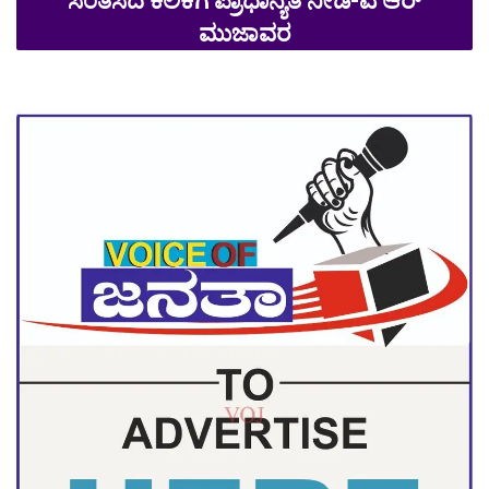
ಸಂತಸದ ಕಲಿಕೆಗೆ ಪ್ರಾಧಾನ್ಯತೆ ನೀಡಿ-ಎ ಆರ್
ಮುಜಾವರ