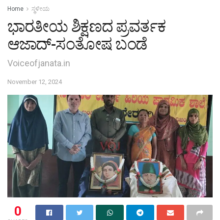
Home
ಸ್ಥಳೀಯ
ಭಾರತೀಯ ಶಿಕ್ಷಣದ ಪ್ರವರ್ತಕ
ಆಜಾದ್-ಸಂತೋಷ ಬಂಡೆ
Voiceofjanata.in
November 12, 2024
0