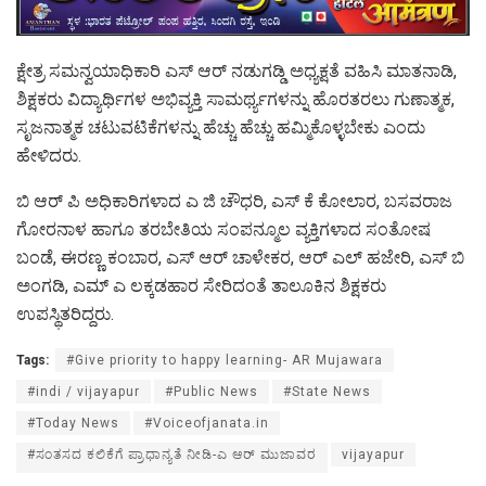
ಕ್ಷೇತ್ರ ಸಮನ್ವಯಾಧಿಕಾರಿ ಎಸ್ ಆರ್ ನಡುಗಡ್ಡಿ ಅಧ್ಯಕ್ಷತೆ ವಹಿಸಿ ಮಾತನಾಡಿ,
ಶಿಕ್ಷಕರು ವಿದ್ಯಾರ್ಥಿಗಳ ಅಭಿವ್ಯಕ್ತಿ ಸಾಮರ್ಥ್ಯಗಳನ್ನು ಹೊರತರಲು ಗುಣಾತ್ಮಕ,
ಸೃಜನಾತ್ಮಕ ಚಟುವಟಿಕೆಗಳನ್ನು ಹೆಚ್ಚು ಹೆಚ್ಚು ಹಮ್ಮಿಕೊಳ್ಳಬೇಕು ಎಂದು
ಹೇಳಿದರು.
ಬಿ ಆರ್ ಪಿ ಅಧಿಕಾರಿಗಳಾದ ಎ ಜಿ ಚೌಧರಿ, ಎಸ್ ಕೆ ಕೋಲಾರ, ಬಸವರಾಜ
ಗೋರನಾಳ ಹಾಗೂ ತರಬೇತಿಯ ಸಂಪನ್ಮೂಲ ವ್ಯಕ್ತಿಗಳಾದ ಸಂತೋಷ
ಬಂಡೆ, ಈರಣ್ಣ ಕಂಬಾರ, ಎಸ್ ಆರ್ ಚಾಳೇಕರ, ಆರ್ ಎಲ್ ಹಜೇರಿ, ಎಸ್ ಬಿ
ಅಂಗಡಿ, ಎಮ್ ಎ ಲಕ್ಕಡಹಾರ ಸೇರಿದಂತೆ ತಾಲೂಕಿನ ಶಿಕ್ಷಕರು
ಉಪಸ್ಥಿತರಿದ್ದರು.
Tags:
#Give priority to happy learning- AR Mujawara
#indi / vijayapur
#Public News
#State News
#Today News
#Voiceofjanata.in
#ಸಂತಸದ ಕಲಿಕೆಗೆ ಪ್ರಾಧಾನ್ಯತೆ ನೀಡಿ-ಎ ಆರ್ ಮುಜಾವರ
vijayapur