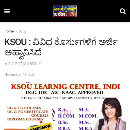
Home
ರಾಜ್ಯ
KSOU : ವಿವಿಧ ಕೊರ್ಸುಗಳಿಗೆ ಅರ್ಜಿ
ಅಹ್ವಾನಿಸಿದೆ
Voiceofjanata.in
November 13, 2024