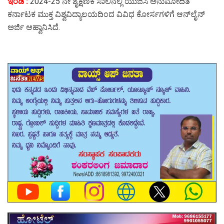
ಇಂಡಿ :
2024-25 ನೇ ಶೈಕ್ಷಣಿಕ ಸಾಲಿನಲ್ಲಿ ಯುಜಿಸಿ ಅನುಮೋದಿತ
ಕರ್ನಾಟಕ ಮುಕ್ತ ವಿಶ್ವವಿದ್ಯಾಲಯದಿಂದ ವಿವಿಧ ಕೋರ್ಸಗಳಿಗೆ ಆನ್‌ಲೈನ್
ಅರ್ಜಿ ಆಹ್ವಾನಿಸಿದೆ.