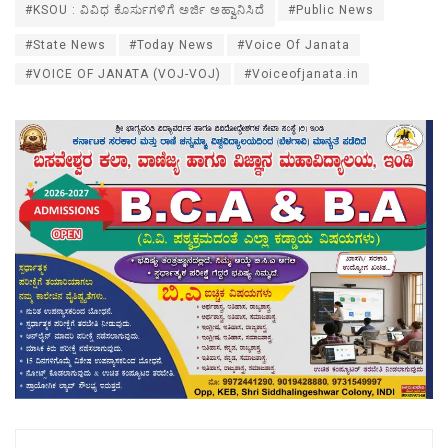
#KSOU : ವಿವಿಧ ಕೊರ್ಸುಗಳಿಗೆ ಅರ್ಜಿ ಅಹ್ವಾನಿಸಿದೆ
#Public News
#State News
#Today News
#Voice Of Janata
#VOICE OF JANATA (VOJ-VOJ)
#Voiceofjanata.in