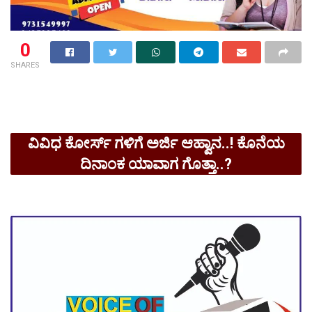
0
SHARES
ವಿವಿಧ ಕೋರ್ಸ್ ಗಳಿಗೆ ಅರ್ಜಿ ಆಹ್ವಾನ..! ಕೊನೆಯ
ದಿನಾಂಕ ಯಾವಾಗ ಗೊತ್ತಾ..?