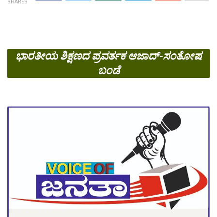
SHARES
ಭಾರತೀಯ ಶಿಕ್ಷಣದ ಪ್ರವರ್ತಕ ಆಜಾದ್-ಸಂತೋಷ
ಬಂಡೆ