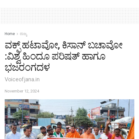
Home
ರಾಜ್ಯ
ವಕ್ಫ್ ಹಟಾವೋ, ಕಿಸಾನ್ ಬಚಾವೋ
:ವಿಶ್ವ ಹಿಂದೂ ಪರಿಷತ್ ಹಾಗೂ
ಭಜರಂಗದಳ
Voiceofjana.in
November 12, 2024