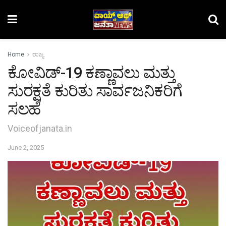
Home
ರಾಜ್ಯ
ಕೋವಿಡ್-19 ಕಣ್ಣಾವಲು ಮತ್ತು
ಸುರಕ್ಷತೆ ಕುರಿತು ಸಾರ್ವಜನಿಕರಿಗೆ
ಸಲಹೆ
Voiceofjanata.in
June 2, 2025