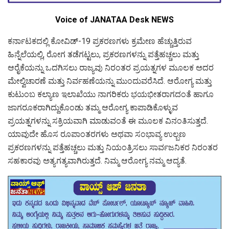
Voice of JANATAA Desk NEWS
ಕರ್ನಾಟಕದಲ್ಲಿ ಕೋವಿಡ್-19 ಪ್ರಕರಣಗಳು ಕ್ರಮೇಣ ಹೆಚ್ಚುತ್ತಿರುವ
ಹಿನ್ನೆಲೆಯಲ್ಲಿ, ರೋಗ ತಡೆಗಟ್ಟಲು, ಪ್ರಕರಣಗಳನ್ನು ಪತ್ತೆಹಚ್ಚಲು ಮತ್ತು
ಆರೈಕೆಯನ್ನು ಒದಗಿಸಲು ರಾಜ್ಯವು ನಿರಂತರ ಪ್ರಯತ್ನಗಳ ಮೂಲಕ ಅದರ
ಮೇಲ್ವಿಚಾರಣೆ ಮತ್ತು ನಿರ್ವಹಣೆಯನ್ನು ಮುಂದುವರೆಸಿದೆ. ಆರೋಗ್ಯ ಮತ್ತು
ಕುಟುಂಬ ಕಲ್ಯಾಣ ಇಲಾಖೆಯು ನಾಗರಿಕರು ಭಯಭೀತರಾಗದಂತೆ ಹಾಗೂ
ಜಾಗರೂಕರಾಗಿದ್ದುಕೊಂಡು ತಮ್ಮ ಆರೋಗ್ಯ ಕಾಪಾಡಿಕೊಳ್ಳುವ
ಪ್ರಯತ್ನಗಳನ್ನು ಸಕ್ರಿಯವಾಗಿ ಮಾಡುವಂತೆ ಈ ಮೂಲಕ ವಿನಂತಿಸುತ್ತದೆ.
ಯಾವುದೇ ಹೊಸ ರೂಪಾಂತರಗಳು ಅಥವಾ ಸಂಭಾವ್ಯ ಉಲ್ಬಣ
ಪ್ರಕರಣಗಳನ್ನು ಪತ್ತೆಹಚ್ಚಲು ಮತ್ತು ನಿಯಂತ್ರಿಸಲು ಸಾರ್ವಜನಿಕರ ನಿರಂತರ
ಸಹಕಾರವು ಅತ್ಯಗತ್ಯವಾಗಿರುತ್ತದೆ. ನಿಮ್ಮ ಆರೋಗ್ಯ ನಮ್ಮ ಆದ್ಯತೆ.