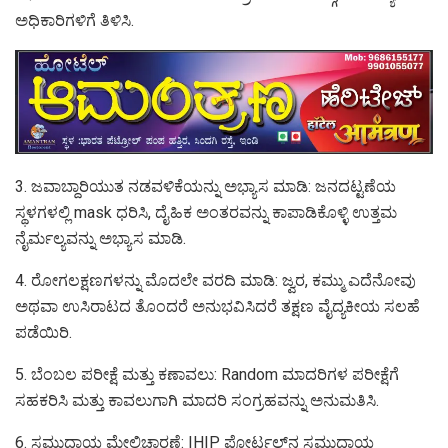
ಅಧಿಕಾರಿಗಳಿಗೆ ತಿಳಿಸಿ.
3. ಜವಾಬ್ದಾರಿಯುತ ನಡವಳಿಕೆಯನ್ನು ಅಭ್ಯಾಸ ಮಾಡಿ: ಜನದಟ್ಟಣೆಯ
ಸ್ಥಳಗಳಲ್ಲಿ mask ಧರಿಸಿ, ದೈಹಿಕ ಅಂತರವನ್ನು ಕಾಪಾಡಿಕೊಳ್ಳಿ ಉತ್ತಮ
ನೈರ್ಮಲ್ಯವನ್ನು ಅಭ್ಯಾಸ ಮಾಡಿ.
4. ರೋಗಲಕ್ಷಣಗಳನ್ನು ಮೊದಲೇ ವರದಿ ಮಾಡಿ: ಜ್ವರ, ಕಮ್ಮು ಎದೆನೋವು
ಅಥವಾ ಉಸಿರಾಟದ ತೊಂದರೆ ಅನುಭವಿಸಿದರೆ ತಕ್ಷಣ ವೈದ್ಯಕೀಯ ಸಲಹೆ
ಪಡೆಯಿರಿ.
5. ಬೆಂಬಲ ಪರೀಕ್ಷೆ ಮತ್ತು ಕಣಾವಲು: Random ಮಾದರಿಗಳ ಪರೀಕ್ಷೆಗೆ
ಸಹಕರಿಸಿ ಮತ್ತು ಕಾವಲುಗಾಗಿ ಮಾದರಿ ಸಂಗ್ರಹವನ್ನು ಅನುಮತಿಸಿ.
6. ಸಮುದಾಯ ಮೇಲ್ವಿಚಾರಣೆ: IHIP ಪೋರ್ಟಲ್‌ನ ಸಮುದಾಯ