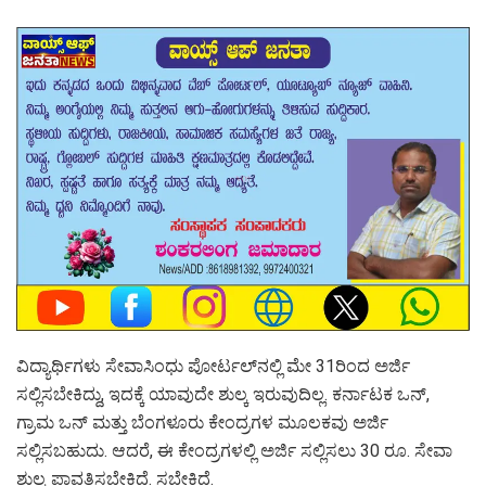
ವಿದ್ಯಾರ್ಥಿಗಳು ಸೇವಾಸಿಂಧು ಪೋರ್ಟಲ್‌ನಲ್ಲಿ ಮೇ 31ರಿಂದ ಅರ್ಜಿ
ಸಲ್ಲಿಸಬೇಕಿದ್ದು, ಇದಕ್ಕೆ ಯಾವುದೇ ಶುಲ್ಕ ಇರುವುದಿಲ್ಲ. ಕರ್ನಾಟಕ ಒನ್,
ಗ್ರಾಮ ಒನ್ ಮತ್ತು ಬೆಂಗಳೂರು ಕೇಂದ್ರಗಳ ಮೂಲಕವು ಅರ್ಜಿ
ಸಲ್ಲಿಸಬಹುದು. ಆದರೆ, ಈ ಕೇಂದ್ರಗಳಲ್ಲಿ ಅರ್ಜಿ ಸಲ್ಲಿಸಲು 30 ರೂ. ಸೇವಾ
ಶುಲ್ಕ ಪಾವತಿಸಬೇಕಿದೆ. ಸಬೇಕಿದೆ.