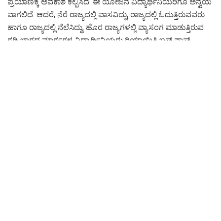
ಪ್ರಯಾಣಕ್ಕೆ ಅವಕಾಶ ಕಲ್ಪಿಸಿದೆ. ಈ ಯೋಜನೆ ವಿದ್ಯಾರ್ಥಿನಿಯರಿಗೂ ಅನ್ವಯ
ವಾಗಲಿದೆ. ಆದರೆ, ನೆರೆ ರಾಜ್ಯದಲ್ಲಿ ವಾಸವಿದ್ದು, ರಾಜ್ಯದಲ್ಲಿ ಓದುತ್ತಿರುವವರು
ಹಾಗೂ ರಾಜ್ಯದಲ್ಲಿ ನೆಲೆಸಿದ್ದು, ಹೊರ ರಾಜ್ಯಗಳಲ್ಲಿ ವ್ಯಾಸಂಗ ಮಾಡುತ್ತಿರುವ
ಗಡಿ ಭಾಗದ ಮಾರ್ಗಗಳ ವಿದ್ಯಾರ್ಥಿನಿಯರು ರಿಯಾಯಿತಿ ಬಸ್ ಪಾಸ್
ಪಡೆಯಬೇಕಿದೆ.
Tags:
#Bus Pass for Students from June 2 Where and how to apply
..?
#indi / vijayapur
#Public News
#State News
#Today News
#Voice Of Janata
#Voiceofjanata.in
#ಜೂ-2 ರಿಂದ ವಿಧ್ಯಾರ್ಥಿಗಳಿಗೆ ಬಸ್ ಪಾಸ..! ಅರ್ಜಿ ಸಲ್ಲಿಸುವುದು ಎಲ್ಲಿ ಮತ್ತು
ಹೇಗೆ..?