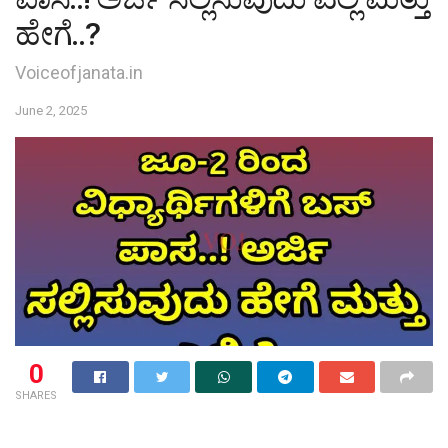
ಹೇಗೆ..?
Voiceofjanata.in
June 2, 2025
0
SHARES