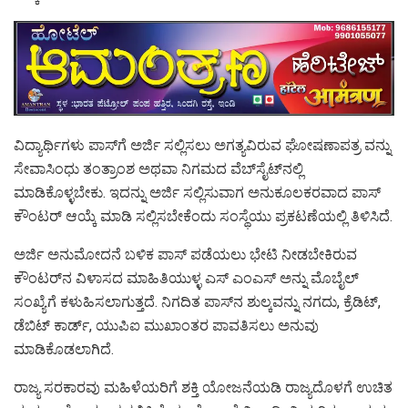
ವಿದ್ಯಾರ್ಥಿಗಳು ಪಾಸ್‌ಗೆ ಅರ್ಜಿ ಸಲ್ಲಿಸಲು ಅಗತ್ಯವಿರುವ ಘೋಷಣಾಪತ್ರ ವನ್ನು
ಸೇವಾಸಿಂಧು ತಂತ್ರಾಂಶ ಅಥವಾ ನಿಗಮದ ವೆಬ್‌ಸೈಟ್‌ನಲ್ಲಿ
ಮಾಡಿಕೊಳ್ಳಬೇಕು. ಇದನ್ನು ಅರ್ಜಿ ಸಲ್ಲಿಸುವಾಗ ಅನುಕೂಲಕರವಾದ ಪಾಸ್
ಕೌಂಟ‌ರ್ ಆಯ್ಕೆ ಮಾಡಿ ಸಲ್ಲಿಸಬೇಕೆಂದು ಸಂಸ್ಥೆಯು ಪ್ರಕಟಣೆಯಲ್ಲಿ ತಿಳಿಸಿದೆ.
ಅರ್ಜಿ ಅನುಮೋದನೆ ಬಳಿಕ ಪಾಸ್ ಪಡೆಯಲು ಭೇಟಿ ನೀಡಬೇಕಿರುವ
ಕೌಂಟರ್‌ನ ವಿಳಾಸದ ಮಾಹಿತಿಯುಳ್ಳ ಎಸ್ ಎಂಎಸ್ ಅನ್ನು ಮೊಬೈಲ್
ಸಂಖ್ಯೆಗೆ ಕಳುಹಿಸಲಾಗುತ್ತದೆ. ನಿಗದಿತ ಪಾಸ್‌ನ ಶುಲ್ಕವನ್ನು ನಗದು, ಕ್ರೆಡಿಟ್,
ಡೆಬಿಟ್ ಕಾರ್ಡ್, ಯುಪಿಐ ಮುಖಾಂತರ ಪಾವತಿಸಲು ಅನುವು
ಮಾಡಿಕೊಡಲಾಗಿದೆ.
ರಾಜ್ಯ ಸರಕಾರವು ಮಹಿಳೆಯರಿಗೆ ಶಕ್ತಿ ಯೋಜನೆಯಡಿ ರಾಜ್ಯದೊಳಗೆ ಉಚಿತ