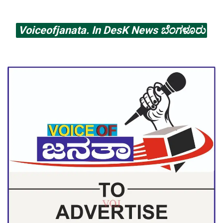
Voiceofjanata. In DesK News ಬೆಂಗಳೂರು