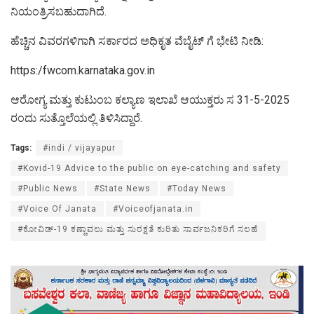
ನಿಯಂತ್ರಿಸಬಹುದಾಗಿದೆ.
ಹೆಚ್ಚಿನ ವಿವರಗಳಿಗಾಗಿ ಸರ್ಕಾರದ ಅಧಿಕೃತ ವೆಬೈಟ್ ಗೆ ಭೇಟಿ ನೀಡಿ:
https:/fwcom.karnataka.gov.in
ಆರೋಗ್ಯ ಮತ್ತು ಕುಟುಂಬ ಕಲ್ಯಾಣ ಇಲಾಖೆ ಆಯುಕ್ತರು ಸ 31-5-2025
ರಂದು ಸುತ್ತೊಲೆಯಲ್ಲಿ ತಿಳಿಸಿದ್ದಾರೆ.
Tags:
#indi / vijayapur
#Kovid-19 Advice to the public on eye-catching and safety
#Public News
#State News
#Today News
#Voice Of Janata
#Voiceofjanata.in
#ಕೋವಿಡ್-19 ಕಣ್ಣಾವಲು ಮತ್ತು ಸುರಕ್ಷತೆ ಕುರಿತು ಸಾರ್ವಜನಿಕರಿಗೆ ಸಲಹೆ