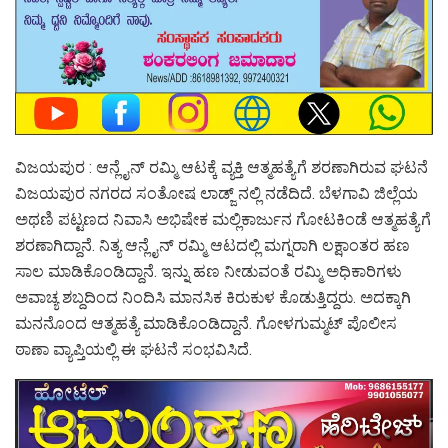
ವಿಜಯಪುರ : ಆನ್ಲೈನ್ ರಮ್ಮಿ ಆಟಕ್ಕೆ ವ್ಯಕ್ತಿ ಆತ್ಮಹತ್ಯೆಗೆ ಶರಣಾಗಿರುವ ಘಟನೆ
ವಿಜಯಪುರ ನಗರದ ಸಂತೋಷ ಲಾಡ್ಜ್ ನಲ್ಲಿ ನಡೆದಿದೆ. ಬೆಳಗಾವಿ ಜಿಲ್ಲೆಯ
ಅಥಣಿ ಪಟ್ಟಣದ ನಿವಾಸಿ ಅಭಿಷೇಕ ಮಲ್ಲಿಕಾರ್ಜುನ ಗೋಟಕಿಂಡೆ ಆತ್ಮಹತ್ಯೆಗೆ
ಶರಣಾಗಿದ್ದಾನೆ‌. ನಿತ್ಯ ಆನ್ಲೈನ್ ರಮ್ಮಿ ಆಟದಲ್ಲಿ ಮಗ್ನರಾಗಿ ಲಕ್ಷಾಂತರ ಹಣ
ಸಾಲ ಮಾಡಿಕೊಂಡಿದ್ದಾನೆ‌. ಇನ್ನು ಹಣ ನೀಡುವಂತೆ ರಮ್ಮಿ ಅಧಿಕಾರಿಗಳು
ಅವಾಚ್ಯ ಶಬ್ದದಿಂದ ನಿಂದಿಸಿ ಮಾನಸಿಕ ಕಿರುಕುಳ ಕೊಡುತ್ತಿದ್ದರು. ಅದಕ್ಕಾಗಿ
ಮನನೊಂದ ಆತ್ಮಹತ್ಯೆ ಮಾಡಿಕೊಂಡಿದ್ದಾನೆ. ಗೋಳಗುಮ್ಮಟ್ ಪೊಲೀಸ
ಠಾಣಾ ವ್ಯಾಪ್ತಿಯಲ್ಲಿ ಈ ಘಟನೆ ಸಂಭವಿಸಿದೆ.