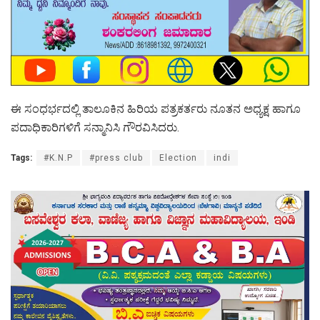
ಈ ಸಂಧರ್ಭದಲ್ಲಿ ತಾಲೂಕಿನ ಹಿರಿಯ ಪತ್ರಕರ್ತರು ನೂತನ ಅಧ್ಯಕ್ಷ ಹಾಗೂ
ಪದಾಧಿಕಾರಿಗಳಿಗೆ ಸನ್ಮಾನಿಸಿ ಗೌರವಿಸಿದರು.
Tags:
#K.N.P
#press club
Election
indi