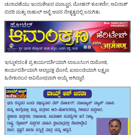
ಚುನಾವಣೆಯು ಇಂದುಶೇಖರ ಮಣ್ಣೂರ, ಮೋಹನ್ ಕುಲಕರ್ಣಿ, ಅವಿನಾಶ್
ಬಿದರಿ ಮತ್ತು ರಾಹುಲ್ ಅಪ್ಟೆ‌ ಅವರ ನೇತೃತ್ವದಲ್ಲಿ ಜರುಗಿತು.
ಇನ್ನೂಳಿದಂತೆ ಪ್ರ.ಕಾರ್ಯದರ್ಶಿಯಾಗಿ ಲಾಲೂಸಿಂಗ ರಾಠೋಡ,
ಕಾರ್ಯದರ್ಶಿಯಾಗಿ ಅಲ್ಲಾಭಕ್ಷ ಘೋರೆ, ಖಜಾಂಚಿಯಾಗಿ ಲಕ್ಷ್ಮಣ
ಹಿರೇಕುರಬರ ಅವಿರೋಧವಾಗಿ ಆಯ್ಕೆ ಆಗಿದ್ದಾರೆ.