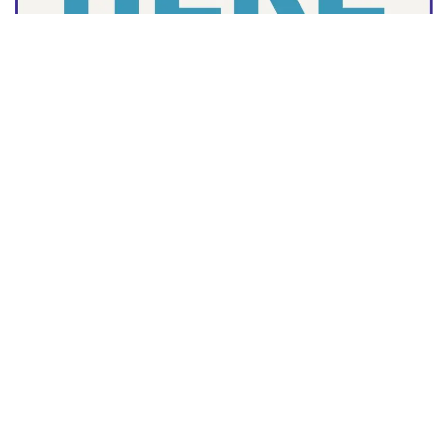
Tags:
#online
#Played
#Rammy
#suicide
Crime
Police