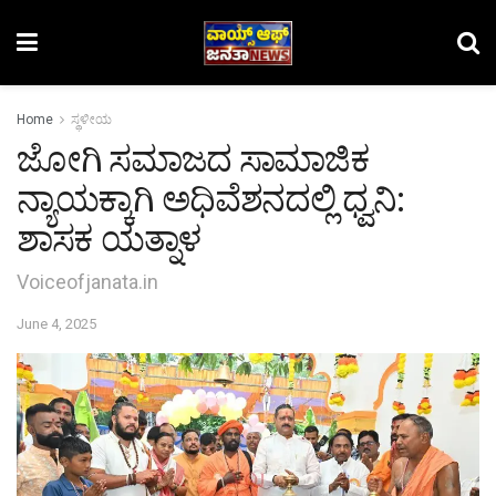
Home
ಸ್ಥಳೀಯ
ಜೋಗಿ ಸಮಾಜದ ಸಾಮಾಜಿಕ
ನ್ಯಾಯಕ್ಕಾಗಿ ಅಧಿವೆಶನದಲ್ಲಿ ಧ್ವನಿ:
ಶಾಸಕ ಯತ್ನಾಳ
Voiceofjanata.in
June 4, 2025