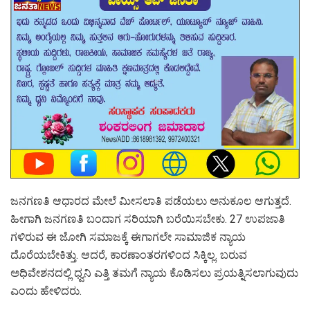
ಜನಗಣತಿ ಆಧಾರದ ಮೇಲೆ ಮೀಸಲಾತಿ ಪಡೆಯಲು ಅನುಕೂಲ ಆಗುತ್ತದೆ.
ಹೀಗಾಗಿ ಜನಗಣತಿ ಬಂದಾಗ ಸರಿಯಾಗಿ ಬರೆಯಿಸಬೇಕು. 27 ಉಪಜಾತಿ
ಗಳಿರುವ ಈ ಜೋಗಿ ಸಮಾಜಕ್ಕೆ ಈಗಾಗಲೇ ಸಾಮಾಜಿಕ ನ್ಯಾಯ
ದೊರೆಯಬೇಕಿತ್ತು. ಆದರೆ, ಕಾರಣಾಂತರಗಳಿಂದ ಸಿಕ್ಕಿಲ್ಲ. ಬರುವ
ಅಧಿವೇಶನದಲ್ಲಿ ಧ್ವನಿ ಎತ್ತಿ ತಮಗೆ ನ್ಯಾಯ ಕೊಡಿಸಲು ಪ್ರಯತ್ನಿಸಲಾಗುವುದು
ಎಂದು ಹೇಳಿದರು.