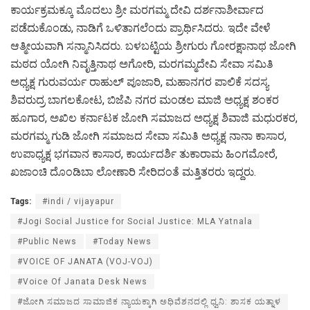
ಕಾರ್ಯಕ್ರಮಕ್ಕೂ ಮೊದಲು ಶ್ರೀ ಮರಗಮ್ಮ ದೇವಿ ದರ್ಶನಾಶೀರ್ವಾದ
ಪಡೆದುಕೊಂಡು, ನಾಡಿಗೆ ಒಳಿತಾಗಲೆಂದು ಪ್ರಾರ್ಥಿಸಿದರು. ಇದೇ ವೇಳೆ
ಆತ್ಮೀಯವಾಗಿ ಸನ್ಮಾನಿಸಿದರು. ಬಳಬಟ್ಟಿಯ ಶ್ರೀಗುರು ಗೋರಕ್ಷಾನಾಥ ಜೋಗಿ
ಮಠದ ಯೋಗಿ ನಿವೃತ್ತಿನಾಥ ಅಗೋರಿ, ಮರಗಮ್ಮದೇವಿ ಸೇವಾ ಸಮಿತಿ
ಅಧ್ಯಕ್ಷ ಗುರುವರ್ಯ ರಾಹುಲ್ ಪೂಜಾರಿ, ಮಹಾನಗರ ಪಾಲಿಕೆ ಸದಸ್ಯ
ಶಿವರುದ್ರ ಬಾಗಲಕೋಟ, ಬಿಜೆಪಿ ನಗರ ಮಂಡಲ ಮಾಜಿ ಅಧ್ಯಕ್ಷ ಶಂಕರ
ಹೂಗಾರ, ಅಖಿಲ ಕರ್ನಾಟಕ ಜೋಗಿ ಸಮಾಜದ ಅಧ್ಯಕ್ಷ ಶಿವಾಜಿ ಮಧುರಕರ,
ಮರಗಮ್ಮ ಗುಡಿ ಜೋಗಿ ಸಮಾಜದ ಸೇವಾ ಸಮಿತಿ ಅಧ್ಯಕ್ಷ ನಾನಾ ಕಾಸಾರ,
ಉಪಾಧ್ಯಕ್ಷ ಭಗವಾನ ಕಾಸಾರ, ಕಾರ್ಯದರ್ಶಿ ತುಕಾರಾಮ ಹಿಂಗಮೋರೆ,
ಖಜಾಂಚಿ ದೊಂಡಿಬಾ ಲೋಣಾರಿ ಸೇರಿದಂತೆ ಮತ್ತಿತರರು ಇದ್ದರು.
Tags:
#indi / vijayapur
#Jogi Social Justice for Social Justice: MLA Yatnala
#Public News
#Today News
#VOICE OF JANATA (VOJ-VOJ)
#Voice Of Janata Desk News
#ಜೋಗಿ ಸಮಾಜದ ಸಾಮಾಜಿಕ ನ್ಯಾಯಕ್ಕಾಗಿ ಅಧಿವೆಶನದಲ್ಲಿ ಧ್ವನಿ: ಶಾಸಕ ಯತ್ನಾಳ