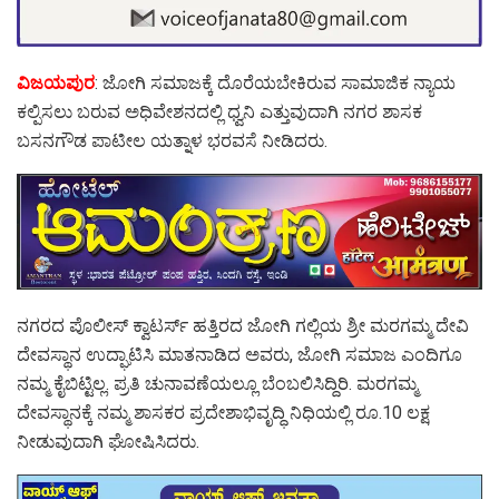
ವಿಜಯಪುರ
: ಜೋಗಿ ಸಮಾಜಕ್ಕೆ ದೊರೆಯಬೇಕಿರುವ ಸಾಮಾಜಿಕ ನ್ಯಾಯ
ಕಲ್ಪಿಸಲು ಬರುವ ಅಧಿವೇಶನದಲ್ಲಿ ಧ್ವನಿ ಎತ್ತುವುದಾಗಿ ನಗರ ಶಾಸಕ
ಬಸನಗೌಡ ಪಾಟೀಲ ಯತ್ನಾಳ ಭರವಸೆ ನೀಡಿದರು.
ನಗರದ ಪೊಲೀಸ್ ಕ್ವಾಟರ್ಸ್ ಹತ್ತಿರದ ಜೋಗಿ ಗಲ್ಲಿಯ ಶ್ರೀ ಮರಗಮ್ಮ ದೇವಿ
ದೇವಸ್ಥಾನ ಉದ್ಘಾಟಿಸಿ ಮಾತನಾಡಿದ ಅವರು, ಜೋಗಿ ಸಮಾಜ ಎಂದಿಗೂ
ನಮ್ಮ ಕೈಬಿಟ್ಟಿಲ್ಲ. ಪ್ರತಿ ಚುನಾವಣೆಯಲ್ಲೂ ಬೆಂಬಲಿಸಿದ್ದಿರಿ. ಮರಗಮ್ಮ
ದೇವಸ್ಥಾನಕ್ಕೆ ನಮ್ಮ ಶಾಸಕರ ಪ್ರದೇಶಾಭಿವೃದ್ಧಿ ನಿಧಿಯಲ್ಲಿ ರೂ.10 ಲಕ್ಷ
ನೀಡುವುದಾಗಿ ಘೋಷಿಸಿದರು.