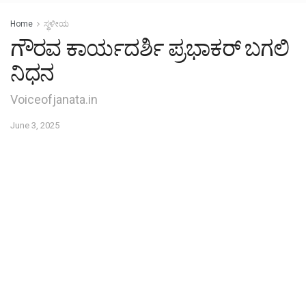
Home
ಸ್ಥಳೀಯ
ಗೌರವ ಕಾರ್ಯದರ್ಶಿ ಪ್ರಭಾಕರ್ ಬಗಲಿ
ನಿಧನ
Voiceofjanata.in
June 3, 2025
0