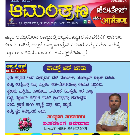
ಇಬ್ಬರ ಆಯ್ಕೆಯಿಂದ ರಾಜ್ಯದಲ್ಲಿ ಅಲ್ಪಸಂಖ್ಯಾತರ ಸಂಘಟನೆಗೆ ಆನೆ ಬಲ
ಬಂದಂತಾಗಿದೆ, ಅಲ್ಲದೆ ರಾಜ್ಯ ಕಾಂಗ್ರೆಸ್ ಸರಕಾರ ನಮ್ಮ ಸಮುದಾಯಕ್ಕೆ
ನ್ಯಾಯ ಒದಗಿಸಿದೆ ಎಂದು ಸಂತಸ ವ್ಯಕ್ತಪಡಿಸಿದ್ದಾರೆ