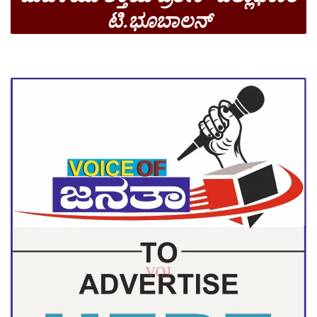
ಟಿ.ಭೂಬಾಲನ್