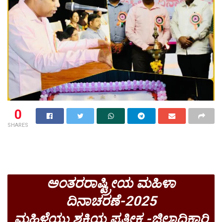
0
SHARES
ಅಂತರರಾಷ್ಟ್ರೀಯ ಮಹಿಳಾ
ದಿನಾಚರಣೆ-2025
ಮಹಿಳೆಯು ಶಕ್ತಿಯ ಪ್ರತೀಕ -ಜಿಲ್ಲಾಧಿಕಾರಿ