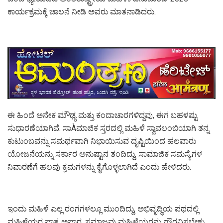
ಕಾರ್ಯಕ್ರಮಕ್ಕೆ ಚಾಲನೆ ನೀಡಿ ಅವರು ಮಾತನಾಡಿದರು.
ಈ ಹಿಂದೆ ಅನೇಕ ಮೌಢ್ಯ ಮತ್ತು ಕಂದಾಚಾರಗಳಿದ್ದವು, ಈಗ ಬಹಳಷ್ಟು
ಸುಧಾರಣೆಯಾಗಿವೆ. ಸಾÀಮಾಜಿಕ ಸ್ತರದಲ್ಲಿ ಮಹಿಳೆ ಸ್ವಾವಲಂಬಿಯಾಗಿ ತನ್ನ
ಕುಟುಂಬವನ್ನು ಸಮರ್ಥವಾಗಿ ನಿಭಾಯಿಸುವ ದೃಷ್ಟಿಯಿಂದ ಹಲವಾರು
ಯೋಜನೆಯನ್ನು ಸರ್ಕಾರ ಅನುಷ್ಟಾನ ತಂದಿದ್ದು, ಸಾಮಾಜಿಕ ಸಮಸ್ಯೆಗಳ
ನಿವಾರಣೆಗೆ ಹಲವು ಕ್ರಮಗಳನ್ನು ಕೈಗೊಳ್ಳಲಾಗಿದೆ ಎಂದು ಹೇಳಿದರು.
ಇಂದು ಮಹಿಳೆ ಎಲ್ಲ ರಂಗಗಳಲ್ಲೂ ಮುಂದಿದ್ದು, ಅಭಿವೃದ್ಧಿಯ ಪಥದಲ್ಲಿ
ಮಹಿಳೆಯರ ಪಾತ್ರ ಅಪಾರ. ಸಮಾಜವು ಮಹಿಳೆಯರನ್ನು ಗೌರವಿಸಬೇಕು.