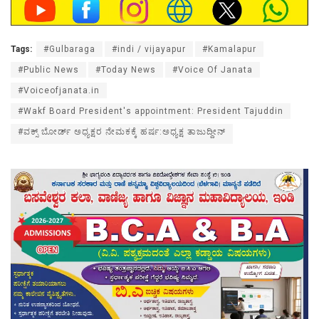
Tags:
#Gulbaraga
#indi / vijayapur
#Kamalapur
#Public News
#Today News
#Voice Of Janata
#Voiceofjanata.in
#Wakf Board President's appointment: President Tajuddin
#ವಕ್ಸ್ ಬೋರ್ಡ್ ಅಧ್ಯಕ್ಷರ ನೇಮಕಕ್ಕೆ ಹರ್ಷ:ಅಧ್ಯಕ್ಷ ತಾಜುದ್ದೀನ್