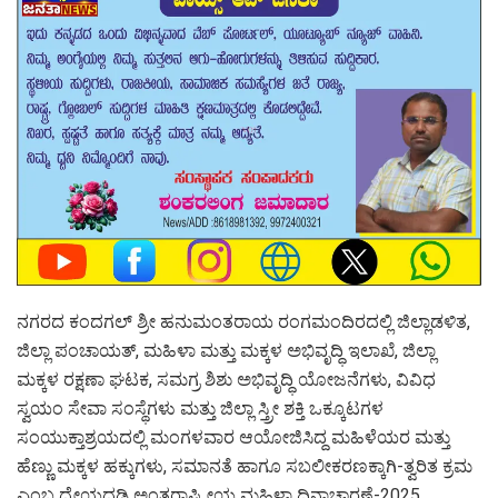
ನಗರದ ಕಂದಗಲ್ ಶ್ರೀ ಹನುಮಂತರಾಯ ರಂಗಮಂದಿರದಲ್ಲಿ ಜಿಲ್ಲಾಡಳಿತ,
ಜಿಲ್ಲಾ ಪಂಚಾಯತ್, ಮಹಿಳಾ ಮತ್ತು ಮಕ್ಕಳ ಅಭಿವೃದ್ಧಿ ಇಲಾಖೆ, ಜಿಲ್ಲಾ
ಮಕ್ಕಳ ರಕ್ಷಣಾ ಘಟಕ, ಸಮಗ್ರ ಶಿಶು ಅಭಿವೃದ್ಧಿ ಯೋಜನೆಗಳು, ವಿವಿಧ
ಸ್ವಯಂ ಸೇವಾ ಸಂಸ್ಥೆಗಳು ಮತ್ತು ಜಿಲ್ಲಾ ಸ್ತ್ರೀ ಶಕ್ತಿ ಒಕ್ಕೂಟಗಳ
ಸಂಯುಕ್ತಾಶ್ರಯದಲ್ಲಿ ಮಂಗಳವಾರ ಆಯೋಜಿಸಿದ್ದ ಮಹಿಳೆಯರ ಮತ್ತು
ಹೆಣ್ಣು ಮಕ್ಕಳ ಹಕ್ಕುಗಳು, ಸಮಾನತೆ ಹಾಗೂ ಸಬಲೀಕರಣಕ್ಕಾಗಿ-ತ್ವರಿತ ಕ್ರಮ
ಎಂಬ ಧ್ಯೇಯದಡಿ ಅಂತರಾಷ್ಟ್ರೀಯ ಮಹಿಳಾ ದಿನಾಚಾರಣೆ-2025