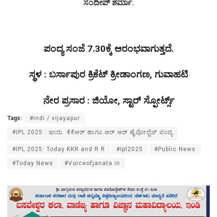
ಸಂದೀಪ್ ಶರ್ಮಾ.
ಪಂದ್ಯ ಸಂಜೆ 7.30ಕ್ಕೆ ಆರಂಭವಾಗುತ್ತದೆ.
ಸ್ಥಳ : ಬರ್ಸಾಪುರ ಕ್ರಿಕೆಟ್ ಕ್ರೀಡಾಂಗಣ, ಗುವಾಹಟಿ
ನೇರ ಪ್ರಸಾರ : ಜಿಯೋ, ಸ್ಟಾರ್ ಸ್ಪೋರ್ಟ್ಸ್
Tags:
#indi / vijayapur
#IPL 2025 : ಇಂದು ಕೆಕೆಆರ್ ಹಾಗೂ ಆರ್ ಆರ್ ಹೈವೋಲ್ಟೆಜ್ ಪಂದ್ಯ
#IPL 2025: Today KKR and R R
#Ipl2025
#Public News
#Today News
#Voiceofjanata.in