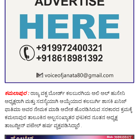
ಕಮಲಾಪುರ :
ರಾಜ್ಯ ವಕ್ಫ ಬೋರ್ಡ್ ಕಲಬುರಗಿಯ ಅಲಿ ಅಲ್ ಹುಸೇನಿ
ಅಧ್ಯಕ್ಷರಾಗಿ ಮತ್ತು ಸದಸ್ಯೆಯಾಗಿ ಆಯ್ಕೆಯಾದ ಕಲಬುರ್ಗಿ ಶಾಸಕಿ ಖನಿಜ್
ಫಾತಿಮಾ ಅವರ ನೇಮಕ ಮಾಡಿ ಆದೇಶ ಹೊರಡಿಸಿರುವ ಸರಕಾರದ ಕ್ರಮಕ್ಕೆ
ಕಮಲಾಪುರ ತಾಲೂಕಿನ ಅಲ್ಪಸಂಖ್ಯಾತರ ಘಟಕದ ನೂತನ ಅಧ್ಯಕ್ಷ
ತಾಜುದ್ದೀನ್ ಪಟೇಲ್ ಹರ್ಷ ವ್ಯಕ್ತಪಡಿಸಿದ್ದಾರೆ .