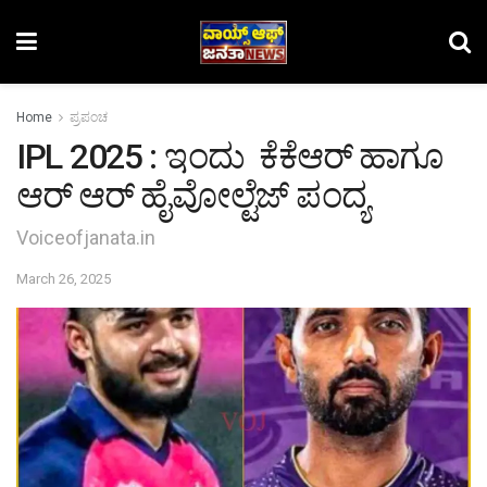
Home
ಪ್ರಪಂಚ
IPL 2025 : ಇಂದು ಕೆಕೆಆರ್ ಹಾಗೂ
ಆರ್ ಆರ್ ಹೈವೋಲ್ಟೆಜ್ ಪಂದ್ಯ
Voiceofjanata.in
March 26, 2025