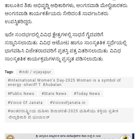
ತಾಲೂಕಿನ ಶಿಶು ಅಭಿವೃದ್ದಿ ಅಧಿಕಾರಿಗಳು, ಅಂಗನವಾಡಿ ಮೇಲ್ವಿಚಾರಕರು.
ಅಂಗನವಾಡಿ ಕಾರ್ಯಕರ್ತೆಯರು ಸೇರಿದಂತೆ ಸಾರ್ವಜನಿಕರು
ಉಪಸ್ಥಿತರಿದ್ದರು.
ಇದೇ ಸಂದರ್ಭದಲ್ಲಿ ವಿವಿಧ ಕ್ಷೇತ್ರಗಳಲ್ಲಿ ಸಾಧನೆ ಗೈದವರಿಗೆ
ಸನ್ಮಾನಿಸಲಾಯಿತು. ವಿವಿಧ ಆಟೋಟ ಹಾಗೂ ಸಾಂಸ್ಕøತಿಕ ಸ್ಪರ್ಧೆಯಲ್ಲಿ
ಭಾಗವಹಿಸಿ ವಿಜೇತರಾದವರಿಗೆ ಪ್ರಶಸ್ತಿ ಪತ್ರ ವಿತರಿಸಲಾಯಿತು. ವಿವಿಧ
ಸಾಂಸ್ಕøತಿಕ ಕಾರ್ಯಕ್ರಮಗಳನ್ನು ಪ್ರಸ್ತುತ ಪಡಿಸಲಾಯಿತು.
Tags:
#indi / vijayapur
#International Women's Day-2025 Woman is a symbol of
energy -sheriff T. Bhubalan
#Public News
#State News
#Today News
#Voice Of Janata
#Voiceofjanata.in
#ಅಂತರರಾಷ್ಟ್ರೀಯ ಮಹಿಳಾ ದಿನಾಚರಣೆ-2025 ಮಹಿಳೆಯು ಶಕ್ತಿಯ ಪ್ರತೀಕ
-ಜಿಲ್ಲಾಧಿಕಾರಿ ಟಿ.ಭೂಬಾಲನ್