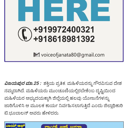
ವಿಜಯಪುರ ಮಾ.25 :
ಶಕ್ತಿಯ ಪ್ರತಿಕ. ಮಹಿಳೆಯರನ್ನು ಗೌರವಿಸುವ ದೇಶ
ನಮ್ಮದಾಗಿದೆ. ಮಹಿಳೆಯರು ಮುಂಚೂಣಿಯಲ್ಲಿರಬೇಕೆಂಬ ದೃಷ್ಟಿಯಿಂದ
ಮಹಿಳೆಯರ ಅಭ್ಯುದಯಕ್ಕಾಗಿ ಜಿಲ್ಲೆಯಲ್ಲಿ ಹಲವು ಯೋಜನೆಗಳನ್ನು
ಜಾರಿಗೊಳಿಸಿ ಆ ಮೂಲಕ ಕಾರ್ಯ ನಿರ್ವಹಿಸಲಾಗುತ್ತಿದೆ ಎಂದು ಜಿಲ್ಲಾಧಿಕಾರಿ
ಟಿ.ಭೂಬಾಲನ್ ಅವರು ಹೇಳಿದರು.