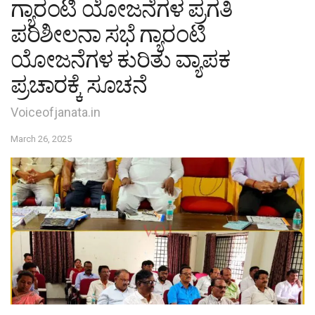
ಗ್ಯಾರಂಟಿ ಯೋಜನೆಗಳ ಪ್ರಗತಿ
ಪರಿಶೀಲನಾ ಸಭೆ ಗ್ಯಾರಂಟಿ
ಯೋಜನೆಗಳ ಕುರಿತು ವ್ಯಾಪಕ
ಪ್ರಚಾರಕ್ಕೆ ಸೂಚನೆ
Voiceofjanata.in
March 26, 2025