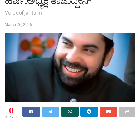
ಹರ್ಷ:ಅಧ್ಯಕ್ಷ ತಾಜುದ್ದೀನ್
Voiceofjanta.in
March 26, 2025
0
SHARES