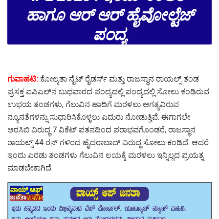
ಹಾಗೂ ಆರ್ ಆರ್ ಹೈವೋಲ್ಟೆಜ್
ಪಂದ್ಯ
ಗುವಾಹಟಿ:
ಕೋಲ್ಕತಾ ನೈಟ್ ರೈಡರ್ಸ್ ಮತ್ತು ರಾಜಸ್ಥಾನ ರಾಯಲ್ಸ್ ತಂಡ
ಪ್ರಸಕ್ತ ಐಪಿಎಲ್‌ನ ಬುಧವಾರದ ಪಂದ್ಯದಲ್ಲಿ ಪಂದ್ಯದಲ್ಲಿ ಸೋಲು ಕಂಡಿರುವ
ಉಭಯ ತಂಡಗಳು, ಗೆಲುವಿನ ಹಾದಿಗೆ ಮರಳಲು ಅಗತ್ಯವಿರುವ
ನ್ಯೂನತೆಗಳನ್ನು ಸುಧಾರಿಸಿಕೊಳ್ಳಲು ಎದುರು ನೋಡುತ್ತಿವೆ. ಈಗಾಗಲೇ
ಆರಸಿಬಿ ವಿರುದ್ಧ 7 ವಿಕೆಟ್ ಪತನದಿಂದ ಪರಾಭವಗೊಂಡರೆ, ರಾಜಸ್ಥಾನ
ರಾಯಲ್ಸ್ 44 ರನ್ ಗಳಿಂದ ಹೈದರಾಬಾದ್‌ ವಿರುದ್ಧ ಸೋಲು ಕಂಡಿದೆ. ಆದರೆ
ಇಂದು ಎರಡು ತಂಡಗಳು ಗೆಲುವಿನ ಲಯಕ್ಕೆ ಮರಳಲು ಇನ್ನಿಲ್ಲದ ಪ್ರಯತ್ನ
ಮಾಡಬೇಕಾಗಿದೆ.