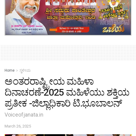
Home
ಸ್ಥಳೀಯ
ಅಂತರರಾಷ್ಟ್ರೀಯ ಮಹಿಳಾ
ದಿನಾಚರಣೆ-2025 ಮಹಿಳೆಯು ಶಕ್ತಿಯ
ಪ್ರತೀಕ -ಜಿಲ್ಲಾಧಿಕಾರಿ ಟಿ.ಭೂಬಾಲನ್
Voiceofjanata.in
March 26, 2025