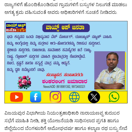
ರಾಜ್ಯಗಳಿಗೆ ಹೊಂದಿಕೊಂಡಿರುವ ಗ್ರಾಮಗಳಿಗೆ ಬಸ್ಸುಗಳ ನಿಲುಗಡೆ ಮಾಡಲು
ಅಗತ್ಯ ಕ್ರಮ ವಹಿಸುವಂತೆ ಅವರು ಅಧಿಕಾರಿಗಳಿಗೆ ಸೂಚನೆ ನೀಡಿದರು.
ವಿಜಯಪುರ ವಿಭಾಗೀಯ ನಿಯಂತ್ರಣಾಧಿಕಾರಿ ನಾರಾಯಣಪ್ಪ ಕುರುಬರ
ಸಭೆಗೆ ಮಾಹಿತಿ ನೀಡಿ, ಶಕ್ತಿ ಯೋಜನೆಯಡಿ ಸಾಧಿಸಲಾದ ಪ್ರಗತಿ ಹಾಗೂ
ಜಿಲ್ಲೆಯಿಂದ ಬೆಂಗಳೂರಿಗೆ ಅಮೋಘವರ್ಷ ಹಾಗೂ ಕಲ್ಯಾಣ ರಥ ಬಸ್ಸು ಸೇವೆ