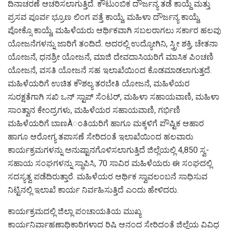
ದಿನಾಚರಣೆ ಆಚರಿಸಲಾಗುತ್ತಿದೆ. ಕೌಟುಂಬಿಕ ದೌರ್ಜನ್ಯ ತಡೆ ಕಾಯ್ದೆ ಮತ್ತು
ಪ್ರಸವ ಪೂರ್ವ ಭ್ರೂಣ ಲಿಂಗ ಪತ್ತೆ ಕಾಯ್ದೆ, ಮಹಿಳಾ ದೌರ್ಜನ್ಯ ಕಾಯ್ದೆ,
ಪೋಕ್ಸೊ ಕಾಯ್ದೆ, ಮಹಿಳೆಯರು ಆರ್ಥಿಕವಾಗಿ ಸಬಲರಾಗಲು ಸರ್ಕಾರ ಹಲವು
ಯೋಜನೆಗಳನ್ನು ಜಾರಿಗೆ ತಂದಿದೆ. ಅದರಲ್ಲಿ ಉದ್ಯೋಗಿನಿ, ಸ್ತ್ರೀ ಶಕ್ತಿ, ಚೇತನಾ
ಯೋಜನೆ, ಧನಶ್ರೀ ಯೋಜನೆ, ಮಾಜಿ ದೇವದಾಸಿಯರಿಗೆ ಮಾಸಿಕ ಪಿಂಚಣಿ
ಯೋಜನೆ, ವಸತಿ ಯೋಜನೆ ಸಹ ಇಲಾಖೆಯಿಂದ ಕೊಡಮಾಡಲಾಗುತ್ತದೆ.
ಮಹಿಳೆಯರಿಗೆ ಉಚಿತ ಕೌಶಲ್ಯ ತರಬೇತಿ ಯೋಜನೆ, ಮಹಿಳೆಯರ
ಸುರಕ್ಷತೆಗಾಗಿ ಸಖಿ ಒನ್ ಸ್ಟಾಪ್ ಸೆಂಟರ್, ಮಹಿಳಾ ಸಹಾಯವಾಣಿ, ಮಹಿಳಾ
ಸಾಂತ್ವಾನ ಕೇಂದ್ರಗಳು, ಮಹಿಳೆಯರ ಸಹಾಯವಾಣಿ, ಗರ್ಭಿಣಿ
ಮಹಿಳೆಯರಿಗೆ ಬಾಣÀಂತಿಯರಿಗೆ ಹಾಗೂ ಮಕ್ಕಳಿಗೆ ಪೌಷ್ಟಿಕ ಆಹಾರ
ಹಾಗೂ ಆರೋಗ್ಯ ತಪಾಸಣೆ ಸೇರಿದಂತೆ ಇಲಾಖೆಯಿಂದ ಹಲವಾರು
ಕಾರ್ಯಕ್ರಮಗಳನ್ನು ಅನುಷ್ಟಾನಗೊಳಿಸಲಾಗುತ್ತಿದೆ ಜಿಲ್ಲೆಯಲ್ಲಿ 4,850 ಸ್ವ-
ಸಹಾಯ ಸಂಘಗಳನ್ನು ಸ್ಥಾಪಿಸಿ, 70 ಸಾವಿರ ಮಹಿಳೆಯರು ಈ ಸಂಘದಲ್ಲಿ
ಸದಸ್ಯತ್ವ ಪಡೆದಿರುತ್ತಾರೆ. ಮಹಿಳೆಯರ ಆರ್ಥಿಕ ಸ್ವಾವಲಂಬನೆ ಸಾಧಿಸುವ
ನಿಟ್ಟಿನಲ್ಲಿ ಇಲಾಖೆ ಕಾರ್ಯ ನಿರ್ವಹಿಸುತ್ತಿದೆ ಎಂದು ಹೇಳಿದರು.
ಕಾರ್ಯಕ್ರಮದಲ್ಲಿ ಜಿಲ್ಲಾ ಪಂಚಾಯತಿಯ ಮುಖ್ಯ
ಕಾರ್ಯನಿರ್ವಾಹಣಾಧಿಕಾರಿಗಳಾದ ರಿಷಿ ಆನಂದ ಸೇರಿದಂತೆ ಜಿಲ್ಲೆಯ ವಿವಿಧ