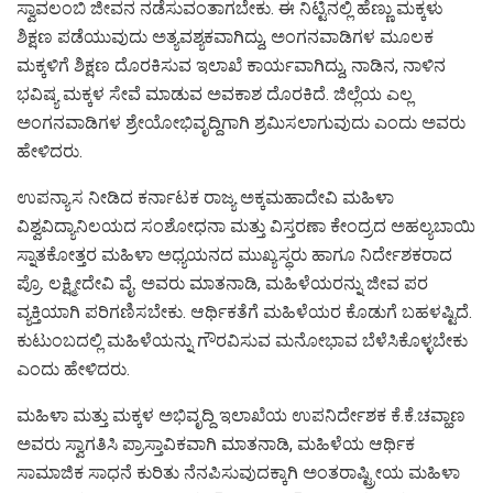
ಸ್ವಾವಲಂಬಿ ಜೀವನ ನಡೆಸುವಂತಾಗಬೇಕು. ಈ ನಿಟ್ಟಿನಲ್ಲಿ ಹೆಣ್ಣು ಮಕ್ಕಳು
ಶಿಕ್ಷಣ ಪಡೆಯುವುದು ಅತ್ಯವಶ್ಯಕವಾಗಿದ್ದು, ಅಂಗನವಾಡಿಗಳ ಮೂಲಕ
ಮಕ್ಕಳಿಗೆ ಶಿಕ್ಷಣ ದೊರಕಿಸುವ ಇಲಾಖೆ ಕಾರ್ಯವಾಗಿದ್ದು, ನಾಡಿನ, ನಾಳಿನ
ಭವಿಷ್ಯ ಮಕ್ಕಳ ಸೇವೆ ಮಾಡುವ ಅವಕಾಶ ದೊರಕಿದೆ. ಜಿಲ್ಲೆಯ ಎಲ್ಲ
ಅಂಗನವಾಡಿಗಳ ಶ್ರೇಯೋಭಿವೃದ್ದಿಗಾಗಿ ಶ್ರಮಿಸಲಾಗುವುದು ಎಂದು ಅವರು
ಹೇಳಿದರು.
ಉಪನ್ಯಾಸ ನೀಡಿದ ಕರ್ನಾಟಕ ರಾಜ್ಯ ಅಕ್ಕಮಹಾದೇವಿ ಮಹಿಳಾ
ವಿಶ್ವವಿದ್ಯಾನಿಲಯದ ಸಂಶೋಧನಾ ಮತ್ತು ವಿಸ್ತರಣಾ ಕೇಂದ್ರದ ಅಹಲ್ಯಬಾಯಿ
ಸ್ನಾತಕೋತ್ತರ ಮಹಿಳಾ ಅಧ್ಯಯನದ ಮುಖ್ಯಸ್ಥರು ಹಾಗೂ ನಿರ್ದೇಶಕರಾದ
ಪ್ರೊ. ಲಕ್ಷ್ಮೀದೇವಿ ವೈ. ಅವರು ಮಾತನಾಡಿ, ಮಹಿಳೆಯರನ್ನು ಜೀವ ಪರ
ವ್ಯಕ್ತಿಯಾಗಿ ಪರಿಗಣಿಸಬೇಕು. ಆರ್ಥಿಕತೆಗೆ ಮಹಿಳೆಯರ ಕೊಡುಗೆ ಬಹಳಷ್ಟಿದೆ.
ಕುಟುಂಬದಲ್ಲಿ ಮಹಿಳೆಯನ್ನು ಗೌರವಿಸುವ ಮನೋಭಾವ ಬೆಳೆಸಿಕೊಳ್ಳಬೇಕು
ಎಂದು ಹೇಳಿದರು.
ಮಹಿಳಾ ಮತ್ತು ಮಕ್ಕಳ ಅಭಿವೃದ್ದಿ ಇಲಾಖೆಯ ಉಪನಿರ್ದೇಶಕ ಕೆ.ಕೆ.ಚವ್ಹಾಣ
ಅವರು ಸ್ವಾಗತಿಸಿ ಪ್ರಾಸ್ತಾವಿಕವಾಗಿ ಮಾತನಾಡಿ, ಮಹಿಳೆಯ ಆರ್ಥಿಕ
ಸಾಮಾಜಿಕ ಸಾಧನೆ ಕುರಿತು ನೆನಪಿಸುವುದಕ್ಕಾಗಿ ಅಂತರಾಷ್ಟ್ರೀಯ ಮಹಿಳಾ