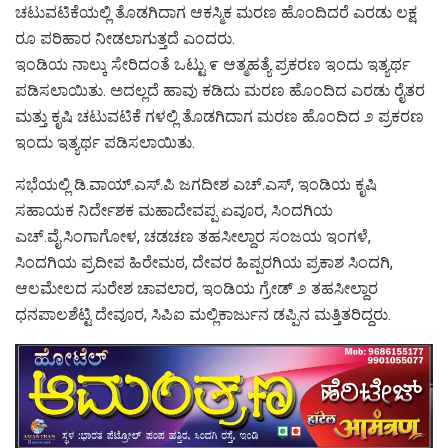
ಚಟುವಟಿಕೆಯಲ್ಲಿ ತೊಡಗಿದಾಗ ಆಕಸ್ಮಿಕ ಮರಣ ಹೊಂದಿದರೆ ಎರಡು ಲಕ್ಷ
ರೂ ಪರಿಹಾರ ನೀಡಲಾಗುತ್ತದೆ ಎಂದರು.
ಇಂಡಿಯ ನಾಲ್ಕು ಸೇರಿದಂತೆ ಒಟ್ಟು ೯ ಆತ್ಮಹತ್ಯೆ ಪ್ರಕರಣ ಇಂದು ಇತ್ಯರ್ಥ
ಪಡಿಸಲಾಯಿತು. ಅದಲ್ಲದೆ ಹಾವು ಕಡಿದು ಮರಣ ಹೊಂದಿದ ಎರಡು ರೈತರ
ಮತ್ತು ಕೃಷಿ ಚಟುವಟಿಕೆ ಗಳಲ್ಲಿ ತೊಡಗಿದಾಗ ಮರಣ ಹೊಂದಿದ ೨ ಪ್ರಕರಣ
ಇಂದು ಇತ್ಯರ್ಥ ಪಡಿಸಲಾಯಿತು.
ಸಭೆಯಲ್ಲಿ ಡಿ.ವಾಯ್.ಎಸ್.ಪಿ ಜಗದೀಶ ಎಚ್.ಎಸ್, ಇಂಡಿಯ ಕೃಷಿ
ಸಹಾಯಕ ನಿರ್ದೇಶಕ ಮಹಾದೇವಪ್ಪ ಏವೂರ, ಸಿಂದಗಿಯ
ಎಚ್.ವೈ.ಸಿಂಗಾಗೋಳ, ಚಡಚಣ ತಹಸೀಲ್ದಾರ ಸಂಜಯ ಇಂಗಳೆ,
ಸಿಂದಗಿಯ ಪ್ರದೀಪ ಹಿರೇಮಠ, ದೇವರ ಹಿಪ್ಪರಗಿಯ ಪ್ರಕಾಶ ಸಿಂದಗಿ,
ಆಲಮೇಲದ ಸುರೇಶ ಚಾವಲಾರ, ಇಂಡಿಯ ಗ್ರೇಡ್ ೨ ತಹಸೀಲ್ದಾರ
ಧನಪಾಲಶೆಟ್ಟಿ ದೇವೂರ, ಸಿಪಿಐ ಮಲ್ಲಿಕಾರ್ಜುನ ಡಪ್ಪಿನ ಮತ್ತಿತರಿದ್ದರು.