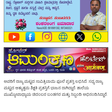
ಅವರಿಗೆ ರಾಜ್ಯ ಮಟ್ಟದ ಸಾವಿತ್ರಿಬಾಯಿ ಫೂಲೆ ಪ್ರಶಸ್ತಿ ಲಭಿಸಿದೆ. ಸಧ್ಯ ರಾಜ್ಯ
ಮಟ್ಟದ ಅತ್ಯುತ್ತಮ ಶಿಕ್ಷಕಿ ಪ್ರಶಸ್ತಿಗೆ ಭಾಜನ ರಾಗಿದ್ದಾರೆ. ಶಾಲೆಯ
ಮುಖ್ಯೋಪಾಧ್ಯಾಯ ಚಿದಂಬರ ಬಂಡಗರ ಮತ್ತು ಸಿಬ್ಬಂದಿ ಅಭಿನಂದಿಸಿದ್ದಾರೆ.