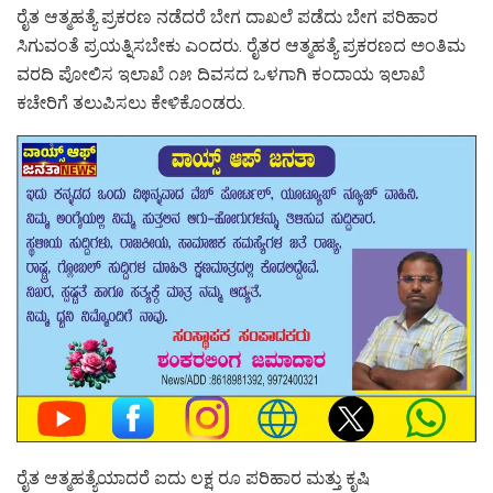
ರೈತ ಆತ್ಮಹತ್ಯೆ ಪ್ರಕರಣ ನಡೆದರೆ ಬೇಗ ದಾಖಲೆ ಪಡೆದು ಬೇಗ ಪರಿಹಾರ
ಸಿಗುವಂತೆ ಪ್ರಯತ್ನಿಸಬೇಕು ಎಂದರು. ರೈತರ ಆತ್ಮಹತ್ಯೆ ಪ್ರಕರಣದ ಅಂತಿಮ
ವರದಿ ಪೋಲಿಸ ಇಲಾಖೆ ೧೫ ದಿವಸದ ಒಳಗಾಗಿ ಕಂದಾಯ ಇಲಾಖೆ
ಕಚೇರಿಗೆ ತಲುಪಿಸಲು ಕೇಳಿಕೊಂಡರು.
ರೈತ ಆತ್ಮಹತ್ಯೆಯಾದರೆ ಐದು ಲಕ್ಷ ರೂ ಪರಿಹಾರ ಮತ್ತು ಕೃಷಿ