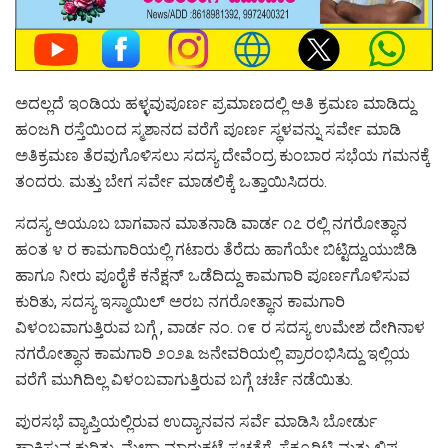
ಅದಲ್ಲದೆ ಇಂಡಿಯ ಹಳ್ಳವುಪೂರ್ಣ ಪ್ರಮಾಣದಲ್ಲಿ ಅತಿ ಕ್ರಮಣ ಮಾಡಿದ್ದು
ಹಂಜಗಿ ರಸ್ತೆಯಿಂದ ಸ್ಮಶಾನದ ವರೆಗೆ ಪೂರ್ಣ ಸ್ಥಳವನ್ನು ಸರ್ವೇ ಮಾಡಿ
ಅತಿಕ್ರಮಣ ತೆರವುಗೊಳಿಸಲು ಸದಸ್ಯ ದೇವೆಂದ್ರ ಕುಂಬಾರ ಸಭೆಯ ಗಮನಕ್ಕೆ
ತಂದರು. ಮತ್ತು ಬೇಗ ಸರ್ವೇ ಮಾಡಲಿಕ್ಕೆ ಒತ್ತಾಯಿಸಿದರು.
ಸದಸ್ಯ ಅಯೂಬ ಬಾಗವಾನ ಮಾತನಾಡಿ ವಾರ್ಡ ೧೭ ರಲ್ಲಿ ನಗರೋತ್ಥಾನ
ಹಂತ ೪ ರ ಕಾಮಗಾರಿಯಲ್ಲಿ ಗಟಾರು ತೆರೆದು ಹಾಗೆಯೇ ಬಿಟ್ಟಿದ್ದು,ಯುಜಿಡಿ
ಹಾಗೂ ನೀರು ಪೂರೈಕೆ ಕನೆಕ್ಷನ್ ಒಡೆದಿದ್ದು ಕಾಮಗಾರಿ ಪೂರ್ಣಗೊಳಿಸುವ
ಕುರಿತು, ಸದಸ್ಯ ಇಸ್ಮಾಯಿಲ್ ಅರಬ ನಗರೋತ್ಥಾನ ಕಾಮಗಾರಿ
ವಿಳಂಬವಾಗುತ್ತಿರುವ ಬಗ್ಗೆ , ವಾರ್ಡ ನಂ. ೧೯ ರ ಸದಸ್ಯ ಉಮೇಶ ದೇಗಿನಾಳ
ನಗರೋತ್ಥಾನ ಕಾಮಗಾರಿ ೨೦೨೩ ಜನೇವರಿಯಲ್ಲಿ ಪ್ರಾರಂಭಿಸಿದ್ದು ಇಲ್ಲಿಯ
ವರೆಗೆ ಮುಗಿದಿಲ್ಲ ವಿಳಂಬವಾಗುತ್ತಿರುವ ಬಗ್ಗೆ ಚರ್ಚೆ ನಡೆಯಿತು.
ಪುರಸಭೆ ವ್ಯಾಪ್ತಿಯಲ್ಲಿರುವ ಉದ್ಯಾನವನ ಸರ್ವೆ ಮಾಡಿಸಿ ಬೋರ್ಡು
ಹಾಕಿಸುವ ಕುರಿತು, ಮೇಗಾ ಮಾರುಕಟ್ಟೆ ಸ್ವಚ್ಛತೆಗೆ, ಸೆಕ್ಯೂರಿಟಿ ಮತ್ತು ಲಿಫ್ಟ