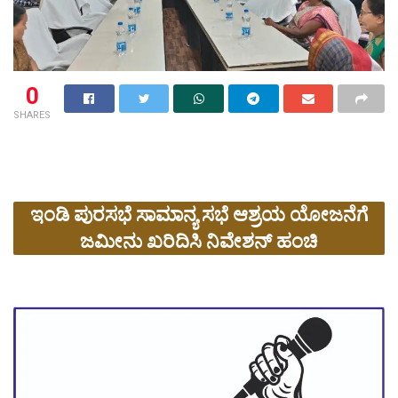
0
SHARES
ಇಂಡಿ ಪುರಸಭೆ ಸಾಮಾನ್ಯ ಸಭೆ ಆಶ್ರಯ ಯೋಜನೆಗೆ
ಜಮೀನು ಖರಿದಿಸಿ ನಿವೇಶನ್ ಹಂಚಿ