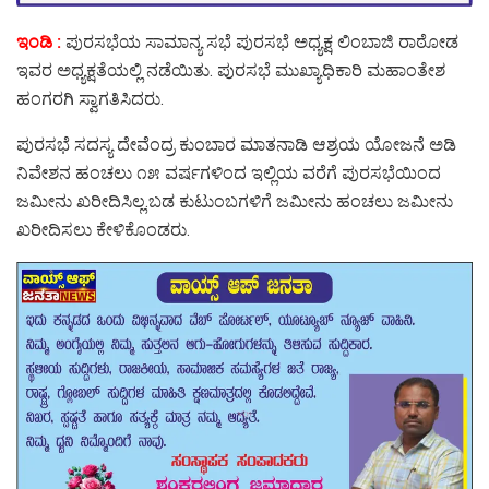
ಇಂಡಿ :
ಪುರಸಭೆಯ ಸಾಮಾನ್ಯ ಸಭೆ ಪುರಸಭೆ ಅಧ್ಯಕ್ಷ ಲಿಂಬಾಜಿ ರಾಠೋಡ
ಇವರ ಅಧ್ಯಕ್ಷತೆಯಲ್ಲಿ ನಡೆಯಿತು. ಪುರಸಭೆ ಮುಖ್ಯಾಧಿಕಾರಿ ಮಹಾಂತೇಶ
ಹಂಗರಗಿ ಸ್ವಾಗತಿಸಿದರು.
ಪುರಸಭೆ ಸದಸ್ಯ ದೇವೆಂದ್ರ ಕುಂಬಾರ ಮಾತನಾಡಿ ಆಶ್ರಯ ಯೋಜನೆ ಅಡಿ
ನಿವೇಶನ ಹಂಚಲು ೧೫ ವರ್ಷಗಳಿಂದ ಇಲ್ಲಿಯ ವರೆಗೆ ಪುರಸಭೆಯಿಂದ
ಜಮೀನು ಖರೀದಿಸಿಲ್ಲ.ಬಡ ಕುಟುಂಬಗಳಿಗೆ ಜಮೀನು ಹಂಚಲು ಜಮೀನು
ಖರೀದಿಸಲು ಕೇಳಿಕೊಂಡರು.