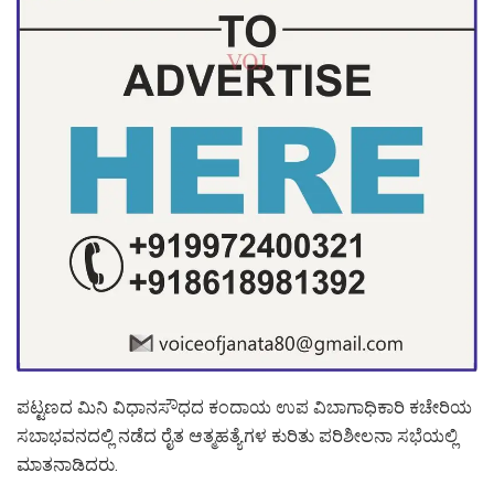
ಪಟ್ಟಣದ ಮಿನಿ ವಿಧಾನಸೌಧದ ಕಂದಾಯ ಉಪ ವಿಬಾಗಾಧಿಕಾರಿ ಕಚೇರಿಯ
ಸಬಾಭವನದಲ್ಲಿ ನಡೆದ ರೈತ ಆತ್ಮಹತ್ಯೆಗಳ ಕುರಿತು ಪರಿಶೀಲನಾ ಸಭೆಯಲ್ಲಿ
ಮಾತನಾಡಿದರು.