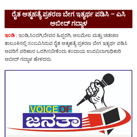
ರೈತ ಆತ್ಮಹತ್ಯೆ ಪ್ರಕರಣ ಬೇಗ ಇತ್ಯರ್ಥ ಪಡಿಸಿ – ಎಸಿ
ಅಬೀದ್ ಗದ್ಯಾಳ
ಇಂಡಿ :
ಇಂಡಿ,ಸಿಂದಗಿ,ದೇವರ ಹಿಪ್ಪರಗಿ, ಆಲಮೇಲ ಮತ್ತು ಚಡಚಣ
ತಾಲೂಕಿನಲ್ಲಿ ಸಂಬವಿಸಿರುವ ರೈತ ಆತ್ಮಹತ್ಯೆ ಪ್ರಕರಣ ಬೇಗ ಇತ್ಯರ್ಥ ಪಡಿಸಿ
ಅವರಿಗೆ ಪರಿಹಾರ ಒದಗಿಸಬೇಕೆಂದು ಕಂದಾಯ ಉಪವಿಬಾಗಾಧಿಕಾರಿ
ಅಬೀದ್ ಗದ್ಯಾಳ ಹೇಳಿದರು.