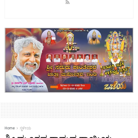
Home
ಸ್ಥಳೀಯ