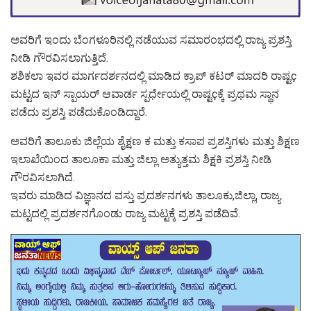
ಅವರಿಗೆ ಇಂದು ಬೆಂಗಳೂರಿನಲ್ಲಿ ನಡೆಯುವ ಸಮಾರಂಭದಲ್ಲಿ ರಾಜ್ಯ ಪ್ರಶಸ್ತಿ
ನೀಡಿ ಗೌರವಿಸಲಾಗುತ್ತಿದೆ.
ಶಶಿಕಲಾ ಇವರ ಮಾರ್ಗದರ್ಶನದಲ್ಲಿ ಮಾಡಿದ ಕ್ರಾಪ್ ಕಟರ್ ಮಾದರಿ ರಾಷ್ಟç
ಮಟ್ಟದ ಇನ್ ಸ್ಪಾಯರ್ ಆವಾರ್ಡ ಸ್ಪರ್ಧೇಯಲ್ಲಿ ರಾಷ್ಟçಕ್ಕೆ ಪ್ರಥಮ ಸ್ಥಾನ
ಪಡೆದು ಪ್ರಶಸ್ತಿ ಪಡೆದುಕೊಂಡಿದ್ದಾರೆ.
ಅವರಿಗೆ ತಾಲೂಕು ಜಿಲ್ಲೆಯ ಶೈಕ್ಷಣ ಕ ಮತ್ತು ಕಸಾಪ ಪ್ರಶಸ್ತಿಗಳು ಮತ್ತು ಶಿಕ್ಷಣ
ಇಲಾಖೆಯಿಂದ ತಾಲೂಕಾ ಮತ್ತು ಜಿಲ್ಲಾ ಅತ್ಯುತ್ತಮ ಶಿಕ್ಷಕಿ ಪ್ರಶಸ್ತಿ ನೀಡಿ
ಗೌರವಿಸಲಾಗಿದೆ.
ಇವರು ಮಾಡಿದ ವಿಜ್ಞಾನದ ವಸ್ತು ಪ್ರದರ್ಶನಗಳು ತಾಲೂಕು,ಜಿಲ್ಲಾ, ರಾಜ್ಯ
ಮಟ್ಟದಲ್ಲಿ ಪ್ರದರ್ಶನಗೊಂಡು ರಾಜ್ಯ ಮಟ್ಟಕ್ಕೆ ಪ್ರಶಸ್ತಿ ಪಡೆದಿವೆ.