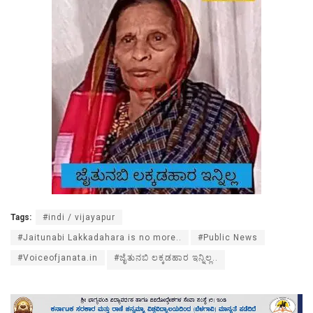
Tags:
#indi / vijayapur
#Jaitunabi Lakkadahara is no more..
#Public News
#Voiceofjanata.in
#ಜೈತುನಬಿ ಲಕ್ಕಡಹಾರ ಇನ್ನಿಲ್ಲ..