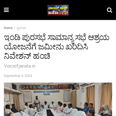
Home
ಪ್ರಪಂಚ
ಇಂಡಿ ಪುರಸಭೆ ಸಾಮಾನ್ಯ ಸಭೆ ಆಶ್ರಯ
ಯೋಜನೆಗೆ ಜಮೀನು ಖರಿದಿಸಿ
ನಿವೇಶನ್ ಹಂಚಿ
Voiceifjanata.in
September 4, 2024