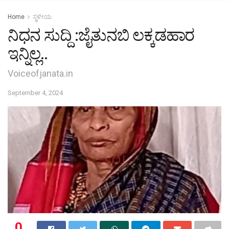
Home
ಸ್ಥಳೀಯ
ನಿಧನ ಸುದ್ದಿ :ಜೈತುನಬಿ ಲಕ್ಕಡಹಾರ
ಇನ್ನಿಲ್ಲ..
Voiceofjanata.in
September 4, 2024
0