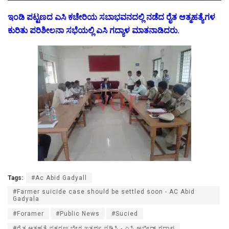
ಇಂಡಿ ಪಟ್ಟಣದ ಎಸಿ ಕಚೇರಿಯ ಸಬಾಭವನದಲ್ಲಿ ನಡೆದ ರೈತ ಆತ್ಮಹತ್ಯೆಗಳ
ಕುರಿತು ಪರಿಶೀಲನಾ ಸಭೆಯಲ್ಲಿ ಎಸಿ ಗದ್ಯಾಳ ಮಾತನಾಡಿದರು.
Tags:
#Ac Abid Gadyall
#Farmer suicide case should be settled soon - AC Abid
Gadyala
#Foramer
#Public News
#Sucied
#ರೈತ ಆತ್ಮಹತ್ಯೆ ಪ್ರಕರಣ ಬೇಗ ಇತ್ಯರ್ಥ ಪಡಿಸಿ - ಎಸಿ ಅಬೀದ್ ಗದ್ಯಾಳ