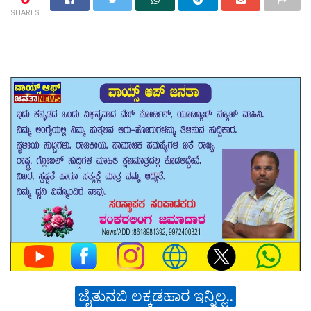
SHARES
ಜೈತುನಬಿ ಲಕ್ಕಡಹಾರ ಇನ್ನಿಲ್ಲ..